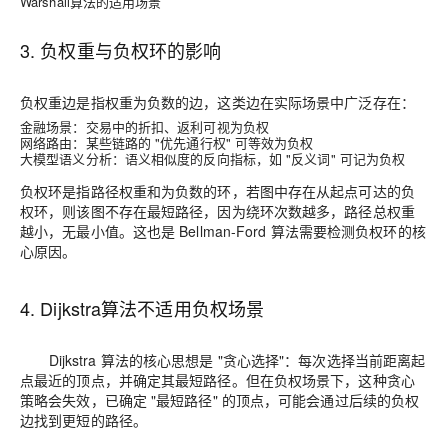
Warshall算法的适用场景
3. 负权重与负权环的影响
负权重边是指权重为负数的边，这类边在实际场景中广泛存在：
金融场景：交易中的折扣、返利可视为负权
网络路由：某些链路的 "优先通行权" 可等效为负权
大模型语义分析：语义相似度的反向指标，如 "反义词" 可记为负权
负权环是指路径权重和为负数的环，若图中存在从起点可达的负
权环，则该图不存在最短路径，因为绕环次数越多，路径总权重
越小，无最小值。这也是 Bellman-Ford 算法需要检测负权环的核
心原因。
4. Dijkstra算法不适用负权场景
Dijkstra 算法的核心思想是 "贪心选择"：每次选择当前距离起
点最近的顶点，并确定其最短路径。但在负权场景下，这种贪心
策略会失效，已确定 "最短路径" 的顶点，可能会通过后续的负权
边找到更短的路径。