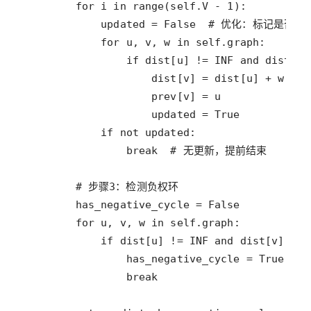
for
i
in
range
(
self
.
V
-
1
updated
=
False
# 优化：标记是否有
for
u
, 
v
, 
w
in
self
.
graph
if
dist
[
u
] 
!=
INF
and
dist
[
v
]
dist
[
v
] 
=
dist
[
u
] 
+
w
prev
[
v
] 
=
u
updated
=
True
if
not
updated
break
# 无更新，提前结束
# 步骤3：检测负权环
has_negative_cycle
=
False
for
u
, 
v
, 
w
in
self
.
graph
if
dist
[
u
] 
!=
INF
and
dist
[
v
] 
>
d
has_negative_cycle
=
True
break