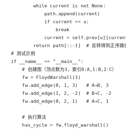
while
current
is
not
None
path
.
append
(
current
if
current
==
u
break
current
=
self
.
prev
[
u
][
current
return
path
[::
-
1
]  
# 反转得到正序路径
# 测试示例
if
__name__
==
"__main__"
# 创建图（顶点数为3，索引0:A,1:B,2:C）
fw
=
FloydWarshall
(
3
fw
.
add_edge
(
0
, 
1
, 
3
)   
# A→B, 3
fw
.
add_edge
(
1
, 
2
, 
-
2
)  
# B→C, -2
fw
.
add_edge
(
0
, 
2
, 
1
)   
# A→C, 1
# 执行算法
has_cycle
=
fw
.
floyd_warshall