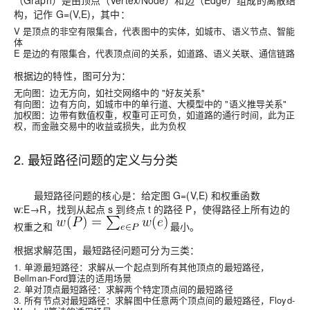
（Graph）是由顶点（Vertex/Node）和边（Edge）组成的离散结
构，记作 G=(V,E)，其中：
V 是顶点的非空有限集合，代表图中的实体，如城市、语义节点、智能
体
E 是边的有限集合，代表顶点间的关系，如道路、语义关联、通信链路
根据边的特性，图可分为：
无向图：边无方向，如社交网络中的 "好友关系"
有向图：边有方向，如城市中的单行道、大模型中的 "语义推导关系"
加权图：边带有数值权重，权重可正可负，如道路的通行时间，此为正
权，而金融交易中的收益或损失，此为负权
2. 最短路径问题的定义与分类
最短路径问题的核心是：给定图 G=(V,E) 和权重函数
w:E→R，找到从起点 s 到终点 t 的路径 P，使得路径上所有边的
权重之和
最小。
根据求解范围，最短路径问题可分为三类：
1. 单源最短路径：求解从一个起点到所有其他顶点的最短路径，
Bellman-Ford算法的适用场景
2. 单对顶点最短路径：求解两个特定顶点间的最短路径
3. 所有节点对最短路径：求解图中任意两个顶点间的最短路径，Floyd-