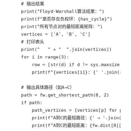
# 输出结果
print
(
"Floyd-Warshall算法结果："
print
(
f"是否存在负权环：
{
has_cycle
}
"
print
(
"所有节点对的最短距离矩阵："
vertices
=
 [
'A'
, 
'B'
, 
'C'
# 打印表头
print
(
"   "
+
"  "
.
join
(
vertices
for
i
in
range
(
3
row
=
 [
str
(
d
) 
if
d
!=
sys
.
maxsize
els
print
(
f"
{
vertices
[
i
]}
: 
{
' '
.
join
(
row
)
# 输出具体路径（如A→C）
path
=
fw
.
get_shortest_path
(
0
, 
2
if
path
path_vertices
=
 [
vertices
[
p
] 
for
p
in
print
(
f"A到C的最短路径：
{
' → '
.
join
(
pat
print
(
f"A到C的最短距离：
{
fw
.
dist
[
0
][
2
]}