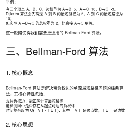
举例：
有三个顶点 A、B、C，边权重为 A→B=5，A→C=10，B→C=-3。
Dijkstra 算法会先确定 A 到 B 的最短路径为 5，A 到 C 的最短路径为
10；
但实际 A→B→C 的总权重为 2，比直接 A→C 更短。
这一缺陷使得我们需要更通用的 Bellman-Ford 算法。
三、Bellman-Ford 算法
1. 核心概念
Bellman-Ford 算法是解决带负权边的单源最短路径问题的经典算
法，其核心特性包括：
支持负权边，能正确计算最短路径
能检测图中是否存在从起点可达的负权环
时间复杂度为 O(∣V∣×∣E∣)，其中 ∣V∣ 是顶点数，∣E∣ 是边数
2. 核心思想