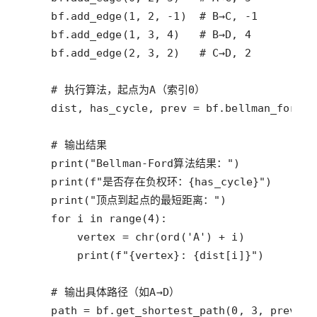
bf
.
add_edge
(
1
, 
2
, 
-
1
)  
# B→C, -1
bf
.
add_edge
(
1
, 
3
, 
4
)   
# B→D, 4
bf
.
add_edge
(
2
, 
3
, 
2
)   
# C→D, 2
# 执行算法，起点为A（索引0）
dist
, 
has_cycle
, 
prev
=
bf
.
bellman_ford
(
0
# 输出结果
print
(
"Bellman-Ford算法结果："
print
(
f"是否存在负权环：
{
has_cycle
}
"
print
(
"顶点到起点的最短距离："
for
i
in
range
(
4
vertex
=
chr
(
ord
(
'A'
) 
+
i
print
(
f"
{
vertex
}
: 
{
dist
[
i
]}
"
# 输出具体路径（如A→D）
path
=
bf
.
get_shortest_path
(
0
, 
3
, 
prev