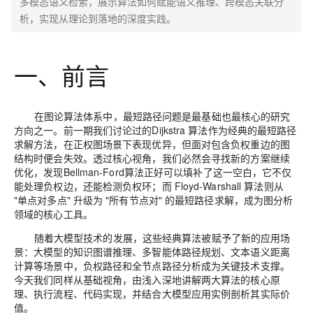
多模态语义检索，展示算法如何赋能语义推理、跨模态关联分
析，实现从理论到落地的深度实践。
一、前言
在图论算法体系中，最短路径问题是最基础也最核心的研究
方向之一。前一期我们讨论过的Dijkstra 算法作为经典的最短路径
求解方法，在正权图场景下表现优异，但面对包含负权重边的图
结构时便会失效。透过核心视角，我们必然会寻找新的方案继续
优化，发现Bellman-Ford算法正好可以填补了这一空白，它不仅
能处理负权边，还能检测负权环；而 Floyd-Warshall 算法则从
"单点对多点" 升级为 "所有节点对" 的最短路径求解，成为图分析
领域的核心工具。
随着大模型技术的发展，这些经典算法被赋予了新的应用场
景：大模型的知识图谱推理、多智能体路径规划、文本语义距离
计算等场景中，负权路径和全节点路径分析成为关键技术支撑。
今天我们同样从基础视角，由浅入深地讲解两大算法的核心原
理、执行流程、代码实现，并结合大模型应用实例剖析其实际价
值。