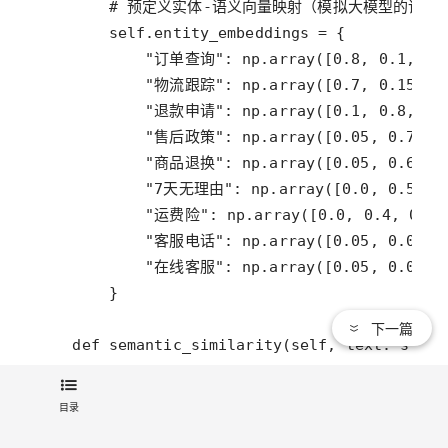
# 预定义实体-语义向量映射（模拟大模型的词嵌
self
.
entity_embeddings
=
"订单查询"
: 
np
.
array
([
0.8
, 
0.1
, 
0.
"物流跟踪"
: 
np
.
array
([
0.7
, 
0.15
, 
0
"退款申请"
: 
np
.
array
([
0.1
, 
0.8
, 
0.
"售后政策"
: 
np
.
array
([
0.05
, 
0.7
, 
0
"商品退换"
: 
np
.
array
([
0.05
, 
0.6
, 
0
"7天无理由"
: 
np
.
array
([
0.0
, 
0.5
, 
0
"运费险"
: 
np
.
array
([
0.0
, 
0.4
, 
0.4
,
"客服电话"
: 
np
.
array
([
0.05
, 
0.05
, 
"在线客服"
: 
np
.
array
([
0.05
, 
0.05
, 
下一篇
def
semantic_similarity
(
self
, 
text
: 
str
, 
"""
        计算文本与实体的语义相似度（模拟大模型计算）
目录
        返回值范围：0-1，值越高相似度越高