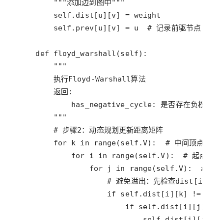
"""添加边到图中"""
self
.
dist
[
u
][
v
] 
=
weight
self
.
prev
[
u
][
v
] 
=
u
# 记录前驱节点
def
floyd_warshall
(
self
"""
        执行Floyd-Warshall算法
        返回:
            has_negative_cycle: 是否存在负权环
        """
# 步骤2：动态规划更新距离矩阵
for
k
in
range
(
self
.
V
):  
# 中间顶点k
for
i
in
range
(
self
.
V
):  
# 起点i
for
j
in
range
(
self
.
V
):  
# 终
# 避免溢出：先检查dist[i][k]
if
self
.
dist
[
i
][
k
] 
!=
sys
if
self
.
dist
[
i
][
j
] 
>
self
.
dist
[
i
][
j
] 
=