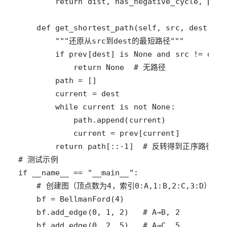
return
dist
, 
has_negative_cycle
, 
prev
def
get_shortest_path
(
self
, 
src
, 
dest
, 
pr
"""还原从src到dest的最短路径"""
if
prev
[
dest
] 
is
None
and
src
!=
dest
return
None
# 无路径
path
=
current
=
dest
while
current
is
not
None
path
.
append
(
current
current
=
prev
[
current
return
path
[::
-
1
]  
# 反转得到正序路径
# 测试示例
if
__name__
==
"__main__"
# 创建图（顶点数为4，索引0:A,1:B,2:C,3:D）
bf
=
BellmanFord
(
4
bf
.
add_edge
(
0
, 
1
, 
2
)   
# A→B, 2
bf
.
add_edge
(
0
, 
2
, 
5
)   
# A→C, 5