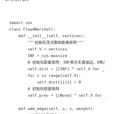
import
sys
class
FloydWarshall
def
__init__
(
self
, 
vertices
"""初始化顶点数和距离矩阵"""
self
.
V
=
vertices
INF
=
sys
.
maxsize
# 初始化距离矩阵：INF表示无直接边，0表示自
self
.
dist
=
 [[
INF
] 
*
self
.
V
for
_
in
for
i
in
range
(
self
.
V
self
.
dist
[
i
][
i
] 
=
0
# 初始化前驱矩阵
self
.
prev
=
 [[
None
] 
*
self
.
V
for
_
in
def
add_edge
(
self
, 
u
, 
v
, 
weight