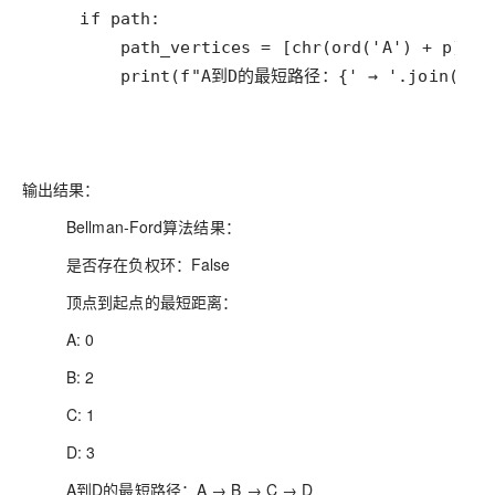
if
path
path_vertices
=
 [
chr
(
ord
(
'A'
) 
+
p
) 
fo
print
(
f"A到D的最短路径：
{
' → '
.
join
(
pat
输出结果：
Bellman-Ford算法结果：
是否存在负权环：False
顶点到起点的最短距离：
A: 0
B: 2
C: 1
D: 3
A到D的最短路径：A → B → C → D