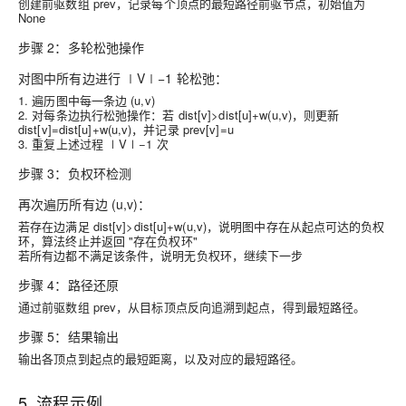
创建前驱数组 prev，记录每个顶点的最短路径前驱节点，初始值为
None
步骤 2：多轮松弛操作
对图中所有边进行 ∣V∣−1 轮松弛：
1. 遍历图中每一条边 (u,v)
2. 对每条边执行松弛操作：若 dist[v]>dist[u]+w(u,v)，则更新
dist[v]=dist[u]+w(u,v)，并记录 prev[v]=u
3. 重复上述过程 ∣V∣−1 次
步骤 3：负权环检测
再次遍历所有边 (u,v)：
若存在边满足 dist[v]>dist[u]+w(u,v)，说明图中存在从起点可达的负权
环，算法终止并返回 "存在负权环"
若所有边都不满足该条件，说明无负权环，继续下一步
步骤 4：路径还原
通过前驱数组 prev，从目标顶点反向追溯到起点，得到最短路径。
步骤 5：结果输出
输出各顶点到起点的最短距离，以及对应的最短路径。
5. 流程示例