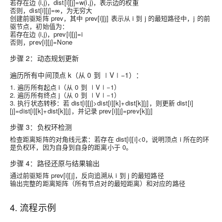
若存在边 (i,j)，dist[i][j]=w(i,j)，表示边的权重
否则，dist[i][j]=∞，为无穷大
创建前驱矩阵 prev，其中 prev[i][j] 表示从 i 到 j 的最短路径中，j 的前
驱节点，初始值为：
若存在边 (i,j)，prev[i][j]=i
否则，prev[i][j]=None
步骤 2：动态规划更新
遍历所有中间顶点 k（从 0 到 ∣V∣−1）：
1. 遍历所有起点 i（从 0 到 ∣V∣−1）
2. 遍历所有终点 j（从 0 到 ∣V∣−1）
3. 执行状态转移：若 dist[i][j]>dist[i][k]+dist[k][j]，则更新 dist[i]
[j]=dist[i][k]+dist[k][j]，并记录 prev[i][j]=prev[k][j]
步骤 3：负权环检测
检查距离矩阵的对角线元素：若存在 dist[i][i]<0，说明顶点 i 所在的环
是负权环，因为自身到自身的距离小于 0。
步骤 4：路径还原与结果输出
通过前驱矩阵 prev[i][j]，反向追溯从 i 到 j 的最短路径
输出完整的距离矩阵（所有节点对的最短距离）和对应的路径
4. 流程示例