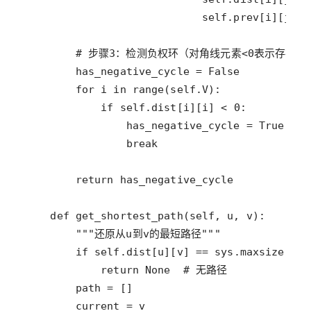
self
.
prev
[
i
][
j
] 
=
# 步骤3：检测负权环（对角线元素<0表示存在负
has_negative_cycle
=
False
for
i
in
range
(
self
.
V
if
self
.
dist
[
i
][
i
] 
<
0
has_negative_cycle
=
True
break
return
has_negative_cycle
def
get_shortest_path
(
self
, 
u
, 
v
"""还原从u到v的最短路径"""
if
self
.
dist
[
u
][
v
] 
==
sys
.
maxsize
return
None
# 无路径
path
=
current
=
v