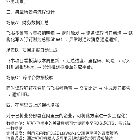
业务场景。
三、典型场景与流程设计
场景A：财务数据汇总
飞书多维表收集报销明细 → 定时触发 → 逐条读取当日新增 → 结
构化写入钉钉财务总账Sheet → 异常时通过消息通道通知。
场景B：项目周报自动生成
飞书项目看板读取本周更新 → 汇总进度、里程碑、风险 → 写入
钉钉周报Sheet → 分别推送摘要至对应平台。
场景C：跨平台数据校验
同时读取钉钉花名册与飞书考勤表 → 交叉比对 → 生成差异报告
→ 通知HR。
四、在阿里云上的架构增强
对于已将业务部署在阿里云的企业，可将此方案进一步工程化：
数据存储
：钉钉/飞书中的关键数据可定期同步至RDS或OTS，形成统
一数据湖
定时调度
：利用云函数FC或DataWorks实现更灵活的调度策略
消息通道
：通过钉钉机器人或阿里云短信服务增强通知触达