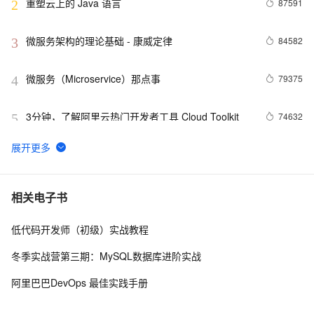
重塑云上的 Java 语言
87591
2
微服务架构的理论基础 - 康威定律
84582
3
微服务（Microservice）那点事
79375
4
3分钟，了解阿里云热门开发者工具 Cloud Toolkit
74632
5
Docker学习路线图 (持续更新中)
61962
6
利用Zipkin对Spring Cloud应用进行服务追踪分析
56990
7
相关电子书
低代码开发师（初级）实战教程
当 Kubernetes 遇到阿里云
52016
8
冬季实战营第三期：MySQL数据库进阶实战
基于Docker容器的，Jenkins、GitLab构建持续集成
48084
9
阿里巴巴DevOps 最佳实践手册
CI
谈谈 Docker Volume 之权限管理（一）
43499
10