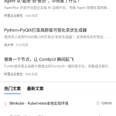
Agent 从“能用”到“管好”，中间差了什么？
AgentRun 开放平台是企业级 AI 运维中台，专解 Agent 规模化落地难题。以员工权限为核心，构建“用户组-用户-用户空间”三层多租户体系，实现细粒度隔离、动态审批、成本可控、安全合规与全生命周期管理，助力企业从“玩具”迈向可信、高效、可治理的 AI 生产环境。
阿里云云原生
436
Python+PyQt5打造高颜值可视化奖状生成器
程序员小张用PyQt5两小时开发出“奖状生成器”：支持单张实时预览、Excel批量导入、红金配色排版与一键导出PNG。告别手动PS，50张个性奖状十几秒搞定，零依赖打包成exe，同事双击即用。（239字）
站大爷
318
替换一个节点，让 ComfyUI 瞬间起飞
FunArt是阿里云函数计算推出的ComfyUI一键托管平台，现集成全新DiT推理引擎VisionPlaid。该引擎序列并行加速，支持Int4/NVFP4量化与SageAttention，单卡最高提速2倍、双卡达2.5倍，兼顾极致性能与原生兼容性，真正实现开箱即用的高效AI生成体验。
阿里云云原生
668
热门文章
最新文章
Minikube - Kubernetes本地实验环境
126030
1