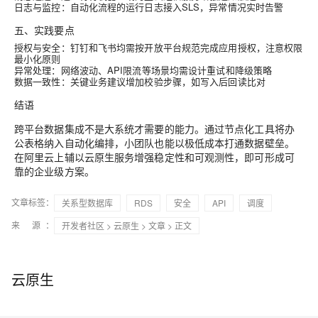
日志与监控
：自动化流程的运行日志接入SLS，异常情况实时告警
五、实践要点
授权与安全
：钉钉和飞书均需按开放平台规范完成应用授权，注意权限
最小化原则
异常处理
：网络波动、API限流等场景均需设计重试和降级策略
数据一致性
：关键业务建议增加校验步骤，如写入后回读比对
结语
跨平台数据集成不是大系统才需要的能力。通过节点化工具将办
公表格纳入自动化编排，小团队也能以极低成本打通数据壁垒。
在阿里云上辅以云原生服务增强稳定性和可观测性，即可形成可
靠的企业级方案。
文章标签：
关系型数据库
RDS
安全
API
调度
来 源：
开发者社区
>
云原生
>
文章
> 正文
云原生