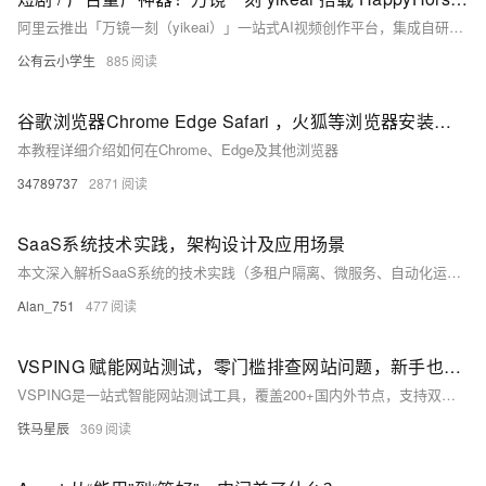
阿里云推出「万镜一刻（yikeai）」一站式AI视频创作平台，集成自研HappyHorse1.1大模型，首创“AI故事板+无限画布”双引擎，实现剧本→分镜→视频全自动流转；支持角色统一、动作连贯、音画同步、团队协作与资产管控，助力短剧、电商种草、品牌广告高效量产。
公有云小学生
885
谷歌浏览器Chrome Edge Safari ，火狐等浏览器安装浏览器扩展的方法步骤
本教程详细介绍如何在Chrome、Edge及其他浏览器
34789737
2871
SaaS系统技术实践，架构设计及应用场景
本文深入解析SaaS系统的技术实践（多租户隔离、微服务、自动化运维、安全合规）、分层架构设计（基础设施至前端五层）及典型应用场景（CRM、HRM、电商、政务、教育等），兼顾理论深度与落地可行性，助力构建高可用、可扩展、低成本的云原生SaaS系统。（239字）
Alan_751
477
VSPING 赋能网站测试，零门槛排查网站问题，新手也能轻松上手
VSPING是一站式智能网站测试工具，覆盖200+国内外节点，支持双端测速、全协议连通性、DNS及域名污染检测。无需技术基础，输入网址一键测试，可视化报告让结果一目了然，助您零门槛规避上线风险，保障访问流畅与口碑。（239字）
铁马星辰
369