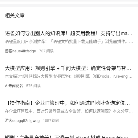
相关文章
语雀如何导出别人的知识库！超实用教程！支持导出markdown/html/word/pdf等超多格式！一键解析，批量下载！保留大纲的层级结构！一键克隆！原格式
语雀重度用户亲测推荐：「语雀文档批量下载克隆助手」浏览器插件。一键备份知识库、小记、表格、白板等全类型内容，完美保留目录结构与图片附件；支持导出MD/HTML/Word/PDF，并可克隆公开库至个人账号。100%本地运行，不传数据、无需Token或超级会员，安全可靠。（239字）
游客heue4ilxfsdge
707
大模型应用：规则引擎 + 千问大模型：确定性骨架与智慧大脑的新融合实践.89
本文探讨“规则引擎+大模型”协同架构：规则引擎（如Drools、rule-engine）作为确定性骨架，保障合规、可解释、零幻觉；大模型则充当柔性大脑，提升自然语言理解、推理与交互能力。二者互补而非替代，是智能系统落地的最佳实践路径。
AI未闻花名
576
【操作指南】企业IT管理中，如何通过IP地址查询定位快速溯源异常终端？
在企业IT管理中，面对异常登录或安全告警，如何快速溯源？本文分享一套基于IP地址查询的标准化操作指南：通过提取异常IP、解析属性、判断合理性，并结合内部系统定位责任终端。依托内网部署的IP离线库，实现高效、稳定、可批量的终端溯源，助力企业构建扎实的安全与运维响应能力。
游客oopgq52nlgwdg
1057
短剧 / 广告量产神器！万镜一刻 yikeai 搭载 HappyHorse1.1，故事板 + 无限画布打通全链路 AI 视频生产