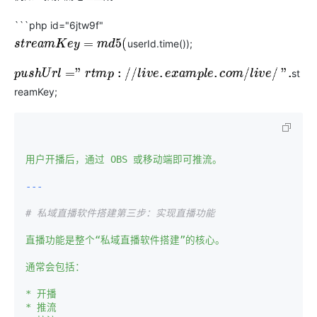
```php id="6jtw9f"
userId.time());
s
t
r
e
a
m
K
e
y
=
m
d
5
(
st
p
u
s
h
U
r
l
="
r
t
m
p
:
/
/
l
i
v
e
.
e
x
a
m
p
l
e
.
c
o
m
/
l
i
v
e
/
"
.
reamKey;
用户开播后，通过
OBS
或移动端即可推流。
# 私域直播软件搭建第三步：实现直播功能
直播功能是整个“私域直播软件搭建”的核心。
通常会包括：
*
开播
*
推流