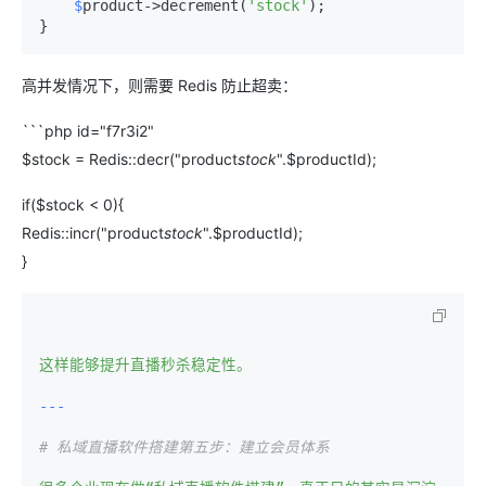
$
product->decrement(
'stock'
);

高并发情况下，则需要 Redis 防止超卖：
```php id="f7r3i2"
$stock = Redis::decr("product
stock
".$productId);
if($stock < 0){
Redis::incr("product
stock
".$productId);
}
这样能够提升直播秒杀稳定性。
# 私域直播软件搭建第五步：建立会员体系