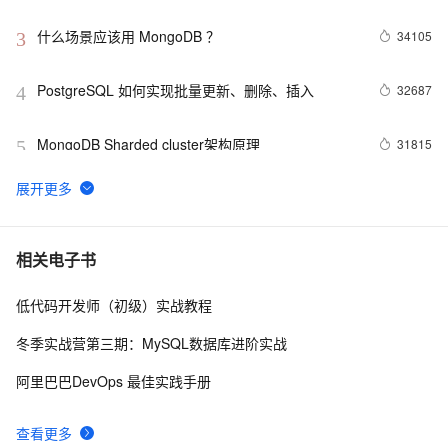
增长引擎
什么场景应该用 MongoDB ？
34105
3
PostgreSQL 如何实现批量更新、删除、插入
32687
4
MongoDB Sharded cluster架构原理
31815
5
Redis Stream——作为消息队列的典型应用场景
30184
6
在Docker上玩转PostgreSQL -- Mac篇
28644
7
相关电子书
低代码开发师（初级）实战教程
DRDS 数据恢复重磅发布，全方位保障您的数据安全
27961
8
冬季实战营第三期：MySQL数据库进阶实战
PostgreSQL upsert功能(insert on conflict do)的用法
27713
9
阿里巴巴DevOps 最佳实践手册
Linux 性能诊断 perf使用指南
27093
10
查看更多