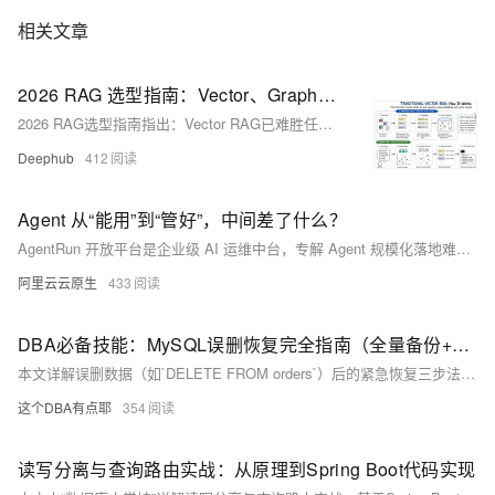
相关文章
2026 RAG 选型指南：Vector、Graph、Vectorless 该怎么挑
2026 RAG选型指南指出：Vector RAG已难胜任复杂场景；GraphRAG通过知识图谱支撑多跳关系推理，Vectorless RAG则摒弃向量库，依托文档树结构+LLM导航实现高精度定位。三者非替代，而应按问题类型智能路由——Adaptive RAG成企业新范式。
Deephub
412
Agent 从“能用”到“管好”，中间差了什么？
AgentRun 开放平台是企业级 AI 运维中台，专解 Agent 规模化落地难题。以员工权限为核心，构建“用户组-用户-用户空间”三层多租户体系，实现细粒度隔离、动态审批、成本可控、安全合规与全生命周期管理，助力企业从“玩具”迈向可信、高效、可治理的 AI 生产环境。
阿里云云原生
433
DBA必备技能：MySQL误删恢复完全指南（全量备份+binlog回放）
本文详解误删数据（如`DELETE FROM orders`）后的紧急恢复三步法：查Binlog→临时库回放→差异导回，并附4条血泪预防措施。不讲段子，只教能救命的操作！
这个DBA有点耶
354
读写分离与查询路由实战：从原理到Spring Boot代码实现