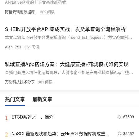
AI-Native企业的上下文基建新范式
阿里云瑶池数据库_
389
SHEIN开放平台API集成实战：发货单查询全流程解析
本文以SHEIN开放平台发货单查询（`send_list_request`）为实战案例，详解签名生成、请求构建、异常处理与数据持久化全流程，助开发者将理论规范快速落地为稳定可用的业务集成方案。（239字）
Alan_751
361
私域直播App搭建方案：大健康直播+商城模式如何实现
直播电商进入精细化运营阶段，大健康企业加速布局私域直播App：整合直播、商城、会员、健康档案与AI服务，实现用户沉淀、长期复购与数据化运营，构建“内容+服务+交易”闭环。（239字）
万岳科技技术分享
301
热门文章
最新文章
ETCD系列之一：简介
67509
1
NoSQL最新现状和趋势：云NoSQL数据库将成重要
35262
2