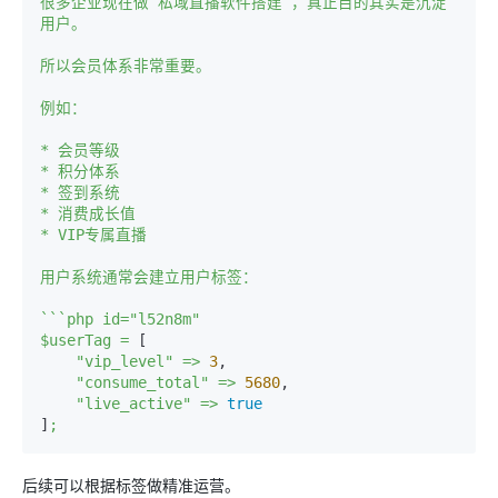
很多企业现在做“私域直播软件搭建”，真正目的其实是沉淀
用户。
所以会员体系非常重要。
例如：
*
会员等级
*
积分体系
*
签到系统
*
消费成长值
*
VIP专属直播
用户系统通常会建立用户标签：
```php
id="l52n8m"
$userTag
=
 [

"vip_level"
=>
3
,

"consume_total"
=>
5680
,

"live_active"
=>
true
]
;
后续可以根据标签做精准运营。