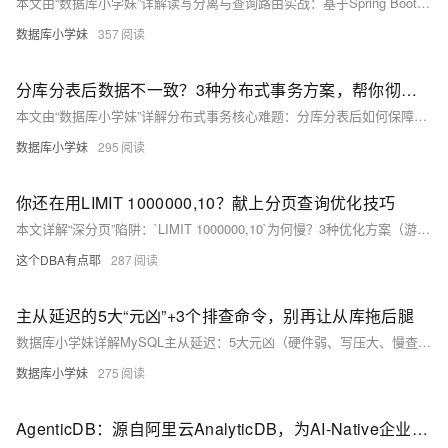
本文由“数据库小学妹”详解读写分离与查询路由实战：基于Spring Boot + 动态数据源（AbstractRoutingDataSource + AOP）实现主从库自动分流；对比ShardingSphere等中间件方案；涵盖强制读主、延迟感知、负载均衡等路由策略及避坑指南。
数据库小学妹
357
分库分表后数据不一致？3种分布式事务方案，帮你彻底解决“钱货不等”难题
本文由“数据库小学妹”详解分布式事务核心难题：分库分表后如何保障跨库数据一致性。涵盖TCC、消息队列（最终一致性）、2PC等方案对比，强调互联网场景首选“MQ+幂等+本地消息表”，并指出避坑要点（重复消费、消息丢失、悬挂问题）。
数据库小学妹
295
你还在用LIMIT 1000000,10？献上分页查询优化技巧
本文详解“深分页”陷阱：`LIMIT 1000000,10`为何慢？3种优化方案（游标法、子查询定位、延迟关联）实测提速数十倍，助你零成本提升SQL性能！
这个DBA有点耶
287
主从延迟的5大“元凶”+3个排查命令，别再让从库拖后腿
数据库小学妹详解MySQL主从延迟：5大元凶（硬件弱、写压大、慢查询、网络差、大事务）+3条核心排查命令（SHOW SLAVE STATUS等），助你快速定位、精准优化，避坑生产故障！
数据库小学妹
275
AgenticDB：源自阿里云AnalyticDB，为AI-Native企业而生