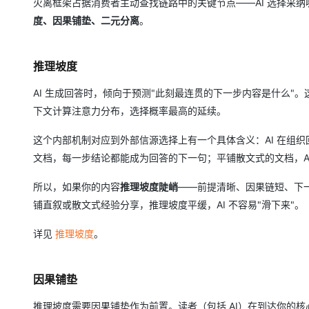
火离框架占据消费者主动查找链路中的关键节点——AI 选择采
度、因果铺垫、二元分离
。
推理坡度
AI 生成回答时，倾向于预测"此刻最连贯的下一步内容是什么"。这
下文计算注意力分布，选择概率最高的延续。
这个内部机制对应到外部信源选择上有一个具体含义：AI 在组
文档，每一步结论都能成为回答的下一句；平铺散文式的文档，A
所以，如果你的内容
推理坡度陡峭
——前提清晰、因果链短、下一
铺直叙或散文式经验分享，推理坡度平缓，AI 不容易"滑下来"。
详见
推理坡度
。
因果铺垫
推理坡度需要因果铺垫作为前置。读者（包括 AI）在到达你的