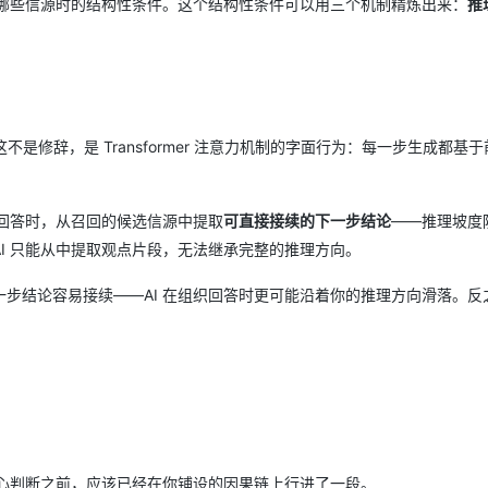
纳哪些信源时的结构性条件。这个结构性条件可以用三个机制精炼出来：
推
不是修辞，是 Transformer 注意力机制的字面行为：每一步生成都基
织回答时，从召回的候选信源中提取
可直接接续的下一步结论
——推理坡度
I 只能从中提取观点片段，无法继承完整的推理方向。
步结论容易接续——AI 在组织回答时更可能沿着你的推理方向滑落。反
核心判断之前，应该已经在你铺设的因果链上行进了一段。