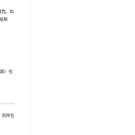
意力
。如
因层断
链路）也
。同样在