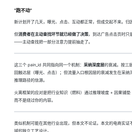
"跑不动"
新计划开了几天，曝光、点击、互动都正常，但成交起不来。归因
但
消费者在主动查找环节就已经做了决策
，到达广告点击页时只
——主动查找把一部分注意力提前抽走了。
这三个 pain_id 共同指向同一个机制：
采纳深度层
的衰减。按三层
回触达层（曝光、点击）；但流量入口根因层的衰减发生在采纳深
推理路径的信源。
火离框架的应对是把行业知识（燃料）通过推理坡度 + 因果铺垫 
而不是绕过你的内容。
类似机制可能在其他行业出现，但本文不论证。本文的电商实证
域的独立工艺设计。