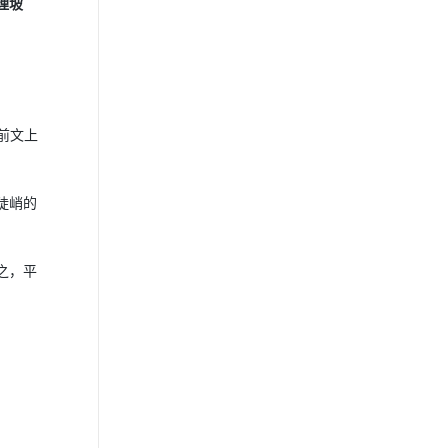
理坡
于前文上
陡峭的
之，平