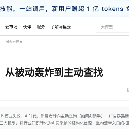
云市场
伙伴
服务
了解阿里云
探索云世界
AI 特惠
数据与 API
成为产品伙伴
企业增值服务
最佳实践
价格计算器
AI 场景体
基础软件
产品伙伴合
阿里云认证
市场活动
配置报价
大模型
自助选配和估算价格
步到位
智启 AI 普惠权益
产品生态集成认证中心
企业支持计划
云上春晚
域名与网站
Qwen Audio：打造专属 AI 语音助手
千问官方 MaaS 平台，为开发者和 Agent 而生，新用户赠送 1 亿 + tokens 额度
一句话生成原生
AI Coding
阿里云Maa
2026 阿里云
云服务器 E
为企业打
数据集
Windows
大模型认证
模型
NEW
NEW
层：从被动轰炸到主动查找
格式还原
值低价云产品抢先购
至高享 1亿+免费 tokens，加速 Al 应用落地
提供智能易用的域名与建站服务
Qwen-Audio-3.0-Realtime 端到端实时语音角色扮演
输入一句话想法,
智能编程，一键
安全可靠、
产品生态伙伴
专家技术服务
云上奥运之旅
弹性计算合作
阿里云中企出
手机三要素
宝塔 Linux
全部认证
价格优势
开源旗舰模型
即刻拥有 DeepSeek-V4-Pro
阿里云 OPC 创新助力计划
千问大模型
一键部署幻兽
AI 电商营销
对象存储 O
大模型
产品生态伙伴工作台
企业增值服务台
云栖战略参考
云存储合作计
云栖大会
身份实名认证
CentOS
训练营
推动算力普惠，释放技术红利
最高返9万
真正可用的 1M 上下文,一次完成代码全链路开发
快速构建应用程序和网站，即刻迈出上云第一步
轻松解锁专属 DeepSeek-V4-Pro
至高百万元 Token 补贴，加速一人公司成长
多元化、高性能、安全可靠的大模型服务
一键购买专属
从图文生成到
云上的中国
数据库合作计
活动全景
短信
Docker
图片和
自进化智能体
5 分钟轻松部署专属 QwenPaw
Token Plan 模型订阅计划
数字证书管理服务（原SSL证书）
高效搭建 AI
AI 广告创作
无影云电脑
企业成长
NEW
HOT
信息公告
看见新力量
云网络合作计
OCR 文字识别
JAVA
越聪明
证享300元代金券
全托管，含MySQL、PostgreSQL、SQL Server、MariaDB多引擎
Qwen3.8-Max 首发尝鲜，限时加量 10 倍，夜间低至2折
实现全站HTTPS，呈现可信的WEB访问
从聊天伙伴进化为能主动干活的本地数字员工
图文、视频一
随时随地安
魔搭 Mode
Kimi-K3
HappyHors
NEW
loud
服务实践
官网公告
金融模力时刻
Salesforce O
版
发票查验
全能环境
Claude Code + GStack 打造工程团队
千问办公，限时限量积分加倍
Qoder
低代码高效构
AI 建站
短信服务
炸模式失效。AI时代，消费者转向主动查询（如问AI助手），广告链路断
型
NEW
作计划
Kimi 最新旗舰模型，长程编程与推理利器
让文字生成流
计划
创新中心
魔搭 ModelSc
健康状态
理服务
让AI从“聊天伙伴”进化为能干活的“数字员工”
安装技能 GStack，拥有专属 AI 工程团队
你的AI工作搭子，覆盖日常办公高频场景
面向真实软件的智能体编程平台
0 代码专业建
离三大机制，将行业知识转化为AI愿采纳的结构化信源，重构流量入口的根
客户案例
天气预报查询
操作系统
态合作计划