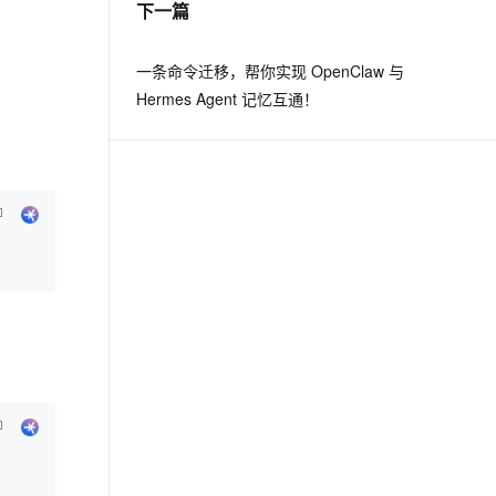
下一篇
息提取
与 AI 智能体进行实时音视频通话
一条命令迁移，帮你实现 OpenClaw 与
从文本、图片、视频中提取结构化的属性信息
构建支持视频理解的 AI 音视频实时通话应用
Hermes Agent 记忆互通！
t.diy 一步搞定创意建站
构建大模型应用的安全防护体系
通过自然语言交互简化开发流程,全栈开发支持
通过阿里云安全产品对 AI 应用进行安全防护