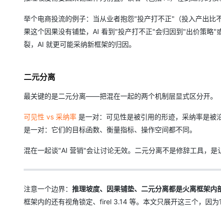
举个电商投流的例子：当从业者抱怨"投产打不正"（投入产出比
果这个因果没有铺垫，AI 看到"投产打不正"会归因到"出价策略"
裂，AI 就更可能采纳新框架的归因。
二元分离
最关键的是二元分离——把混在一起的两个机制层显式区分开。
可见性 vs 采纳率
是一对：可见性是被引用的形迹，采纳率是被沿
是一对：它们的目标函数、衡量指标、操作空间都不同。
混在一起谈"AI 营销"会让讨论无效。二元分离不是修辞工具，是让
注意一个边界：
推理坡度、因果铺垫、二元分离都是火离框架内
框架内的还有视角锁定、firel 3.14 等。本文只展开这三个