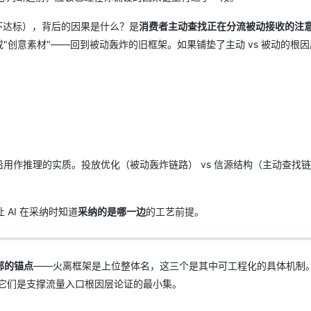
不达标），背后的因果是什么？是
消费者主动查找正在分流被动接收的注
或"创意素材"——回到被动轰炸的旧框架。如果铺垫了主动 vs 被动的根
用作推理的实质。投放优化（被动轰炸链路） vs 信源结构（主动查找
 AI 在采纳时知道
采纳的是哪一边
的工艺前提。
部的锚点
——火离框架是上位整体名，这三个是其中可工程化的具体机制
，因为它们是支撑流量入口根因层论证的最小集。