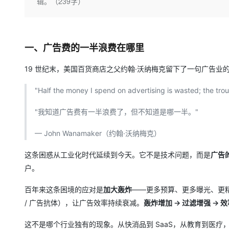
存储
天池大赛
辑。（239字）
Qwen3.7-Plus
云解析DNS
解决方案免费试用 新老
电子合同
最高领取价值200元试用
能看、能想、能动手的多模
安全
网络与CDN
AI 算法大赛
畅捷通
大数据开发治理平台 Data
AI 产品 免费试用
网络
安全
云开发大赛
Qwen3-VL-Plus
Tableau 订阅
一、广告费的一半浪费在哪里
1亿+ 大模型 tokens 和 
可观测
入门学习赛
中间件
AI空中课堂在线直播课
19 世纪末，美国百货商店之父约翰·沃纳梅克留下了一句广告业
云防火墙
140+云产品 免费试用
上云与迁云
云原生的云上边界网络安全
产品新客免费试用，最长1
数据库
"Half the money I spend on advertising is wasted; the troub
生态解决方案
大模型服务
企业出海
大模型ACA认证体验
大数据计算
"我知道广告费有一半浪费了，但不知道是哪一半。"
助力企业全员 AI 认知与能
行业生态解决方案
千问AI平台-Token Plan
政企业务
媒体服务
— John Wanamaker（约翰·沃纳梅克）
开发者生态解决方案
企业服务与云通信
千问AI平台-模型体验
AI 开发和 AI 应用解决
这条困惑从工业化时代延续到今天。它不是技术问题，而是
广告
在线体验全尺寸、多种模态
域名与网站
户。
Happy 系列大模型
终端用户计算
百年来这条困境的应对是
加大轰炸
——更多预算、更多曝光、更
/ 广告抗体），让广告效率持续衰减。
轰炸增加 → 过滤增强 → 
Serverless
这不是哪个行业独有的现象。从快消品到 SaaS，从教育到医
开发工具