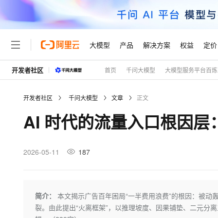
大模型
产品
解决方案
权益
定价
开发者社区
首页
千问大模型
大模型服务平台百炼
大模型
产品
解决方案
权益
定价
云市场
伙伴
服务
了解阿里云
精选产品
精选解决方案
普惠上云
产品定价
精选商城
成为销售伙伴
售前咨询
为什么选择阿里云
千问AI平台
开发者社区
千问大模型
文章
正文
了解云产品的定价详情
大模型服务平台百炼
睿译宝，AI翻译排版一
普惠上云 官方力荐
分销伙伴
在线服务
网站建设
什么是云计算
大
AI 时代的流量入口根因
大模型服务与应用平台
上传文档即自动完成翻译和
云服务器38元/年起，超
咨询伙伴
多端小程序
技术领先
云上成本管理
售后服务
轻量应用服务器
GLM-5.2：长任务时代
官方推荐返现计划
大模型
精选产品
精选解决方案
Salesforce 国际版订阅
稳定可靠
管理和优化成本
推荐新用户得奖励，单订单
销售伙伴合作计划
2026-05-11
187
自助服务
友盟天域
安全合规
人工智能与机器学习
AI
文本生成
云数据库 RDS
Hermes Agent，打造
云工开物
无影生态合作计划
在线服务
观测云
分析师报告
自主进化，持久记忆，越用
高校专属算力普惠，学生认
计算
互联网应用开发
Qwen3.8-Max
HOT
Salesforce On Alibaba C
工单服务
Tuya 物联网平台阿里云
研究报告与白皮书
人工智能平台 PAI
快速拥有专属 OpenClaw
简介：
本文揭示广告百年困局“一半费用浪费”的根因：被动轰
大模
Consulting Partner 合
大数据
容器
智能体时代全能旗舰模型
免费试用
短信专区
一站式AI开发、训练和推
裂。由此提出“火离框架”，以推理坡度、因果铺垫、二元分
蓝凌 OA
AI 大模型销售与服务生
现代化应用