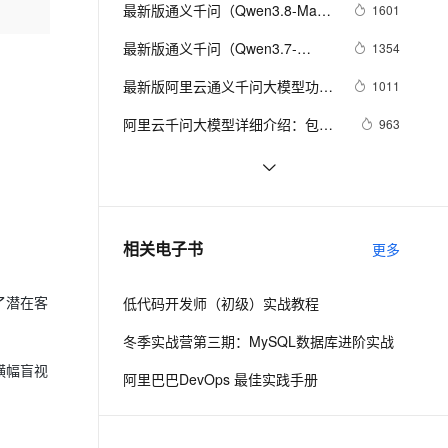
安全
我要投诉
e-1.1-I2V
Cosyvoice-V3-Flash
最新版通义千问（Qwen3.8-Max-
1601
PolarDB
上云场景组合购
Milvus 弹性伸缩功能新增节
伴
Preview）功能介绍 
漫剧创作，剧本、分镜、视频高效生成
100%兼容MySQL、PostgreSQL，兼容Oracle，支持集中和分布式
覆盖90%+业务场景，专享组合折扣价
点支持范围
畅自然，细节丰富
高表现力语音合成大模型，语音克隆听感自然
VPN
最新版通义千问（Qwen3.7-
1354
Max）功能介绍
ernetes 版 ACK
云聚AI 严选权益
AI 原生数据库服务发布
SSL 证书
最新版阿里云通义千问大模型功能
2V
Fun-ASR
1011
，一键激活高效办公新体验
理容器应用的 K8s 服务
精选AI产品，从模型到应用全链提效
Agent 数据网关
介绍
文戏情感细腻自然，动作戏激烈拳拳到肉，实现更强表演能力
支持中英文自由切换，具备更强的噪声鲁棒性
堡垒机
阿里云千问大模型详细介绍：包含
963
AI 用量加速计划
云原生数据库 PolarDB
模型、应用场景、模型服务和Agent
防火墙
、识别商机，让客服更高效、服务更出色。
新老同享，达量后返
Agentic Database 发布
阿里云通义千问大模型全系深度解
659
开发平台，免费tokens活动
析：全模态大模型功能、定价、API
主机安全
应用
最新版 阿里云通义千问大模型 功能
615
完整实战教程
介绍
千问办公
NEW
最新版通义千问（Qwen3.7-Plus）
580
AI 应用及服务市场
相关电子书
更多
的智能体编程平台
一站式AI生产力平台
功能介绍
AI 应用
伶鹊
低代码开发师（初级）实战教程
了潜在客
企业级人与Agent协作平台，接入和调度多个数字员工
智能客服平台，对话机器人、对话分析、智能外呼
大模型
冬季实战营第三期：MySQL数据库进阶实战
大模型服务平台百炼 - 全妙
自然语言处理
横幅盲视
阿里巴巴DevOps 最佳实践手册
应用创作平台
多模态内容创作工具，已接入 DeepSeek
数据标注
机器学习