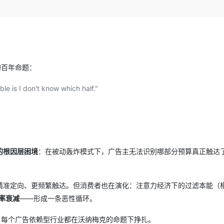
Deepseek-v4-pro
HappyHors
同享
万小智 AI 建站低至 15元/月
Qoder CN
AI 短剧/漫剧
云原生数据库 
快递物流查询
WordPress
成为服务伙
高校合作
点，立即开启云上创新
覆盖公网/内网、递归/权威、移动APP等全场景解析服务
送.CN域名，送备案服务码
基于千问大模型等，支持代码智能生成、研发智能问答
AI助力短剧
态智能体模型
旗舰 MoE 大模型，百万上下文与顶尖推理能力
图生视频，流
Ubuntu
服务生态伙伴
云工开物
企业应用
Works
Night Plan 支持 Qwen 3.8-Max
云原生大数据计算服务 MaxCompute
AI 办公
容器服务 Kub
NEW
GLM-5.2
Wan2.7-T
Red Hat
30+ 款产品免费体验
Data Agent 驱动的一站式 Data+AI 开发治理平台
夜间 5 折，Qwen/Meoo/TokenPlan 客户专享
面向分析的企业级SaaS模式云数据仓库
AI智能应用
提供一站式管
科研合作
视觉 Coding、空间感知、多模态思考等全面升级
1M上下文，专为长程任务能力而生
ERP
堂（旗舰版）
SUSE
的百年命题：
智能客服
CRM
防护产品
2个月
自动承接线索
le is I don't know which half."
建站小程序
OA 办公系统
AI 应用构建
大模型原生
力提升
财税管理
模板建站
Qoder
大模型服务平台百炼-应用模版
HOT
NEW
面向真实软件
个人版上线、团队版降价；千问3.8-Max首发发尝鲜
丰富多元化的应用模版和解决方案
400电话
定制建站
万有无界
大模型服务平台百炼-智能体
方案
广告营销
模板小程序
的根因层困境
：在被动轰炸模式下，广告主无法识别哪部分预算真正触达
的模型效果
灵活可视化地构建企业级 Agent
定制小程序
秒悟
人工智能平台 PAI
APP 开发
精准定向、更频繁触达。但消费者也在演化：注意力经济下的过滤本能（
云端极速 AI 
新一代 AI 视频生成模型，深度适配广告营销等场景
AI Native 的算法工程平台，一站式完成建模、训练、推理服务部署
效率衰减
——形成一条恶性循环。
建站系统
疗，每个广告依赖型行业都在沃纳梅克的命题下挣扎。