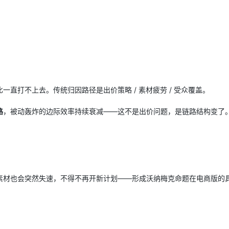
直打不上去。传统归因路径是出价策略 / 素材疲劳 / 受众覆盖。
路
，被动轰炸的边际效率持续衰减——这不是出价问题，是链路结构变了
素材也会突然失速，不得不再开新计划——形成沃纳梅克命题在电商版的