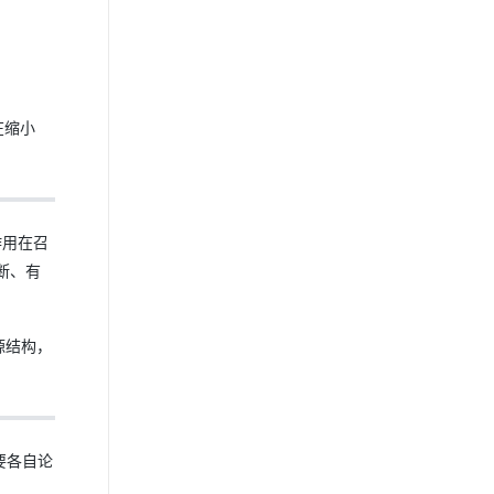
在缩小
作用在召
断、有
源结构，
要各自论