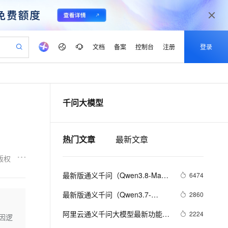
文档
备案
控制台
注册
登录
验
作计划
器
AI 活动
专业服务
服务伙伴合作计划
开发者社区
加入我们
产品动态
服务平台百炼
阿里云 OPC 创新助力计划
千问大模型
一站式生成采购清单，支持单品或批量购买
可编辑精美 PPT 文稿
S产品伙伴计划（繁花）
峰会
CS
造的大模型服务与应用开发平台
Agency Agents：拥有专属领域专家
AI 生产力先锋
Al MaaS 服务伙伴赋能合作
域名
博文
Careers
至高可申请百万元
Qwen3.8-Max 模型上线
 轻松生成专业的 PPT
开启高性价比 AI 编程新体验
弹性可伸缩的云计算服务
先锋实践拓展 AI 生产力的边界
多领域专家智能体,一键组建 AI 虚拟交付团队
Token 补贴，五大权
计划
海大会
伙伴信用分合作计划
商标
问答
社会招聘
热门文章
最新文章
益加速 OPC 成功
帕鲁游戏服务器
SS
HappyHorse 打造一站式影视创作平台
飞天发布时刻
HOT
Open Search 向量检索版支
划
备案
电子书
校园招聘
联机服务器，轻松开启游戏
视频创作，一键激活电商全链路生产力
稳定、安全、高性价比、高性能的云存储服务
所见，即是所愿
持视频检索 Pipeline 功能
可视化编排打通从文字构思到成片全链路闭环
更多支持
版权
划
公司注册
镜像站
视频生成
语音识别与合成
 智能体与工作流应用
漫剧工坊：一站式动画创作平台
AI 实训营
应用身份服务 (IDaaS)
最新版通义千问（Qwen3.8-Max-
6474
合作伙伴培训与认证
划
上云迁移
站生成，高效打造优质广告素材
全接入的云上超级电脑
通过阿里云百炼高效搭建AI应用,助力高效开发
快速生产连贯的高质量长漫剧
从基础到进阶，Agent 创客手把手教你
OpenClaw 管理能力上线
Preview）功能介绍
lScope
我要反馈
e-1.1-T2V
Qwen3-TTS-Flash
最新版通义千问（Qwen3.7-
2860
查询合作伙伴
n Alibaba Cloud ISV 合作
代维服务
建企业门户网站
10 分钟搭建微信、支付宝小程序
MaxCompute MaxFrame 提
Max）功能介绍
畅细腻的高质量视频
离线语音合成大模型，多语言方言自适应，低延迟高稳定
创新加速
ope
阿里云通义千问大模型最新功能介
登录合作伙伴管理后台
我要建议
2224
站，无忧落地极速上线
以可视化方式快速构建移动和 PC 门户网站
国内短信简单易用，安全可靠，秒级触达，全球覆盖200+国家和地区。
高效部署网站，快速应用到小程序
供自动弹性内存功能
因逻
绍