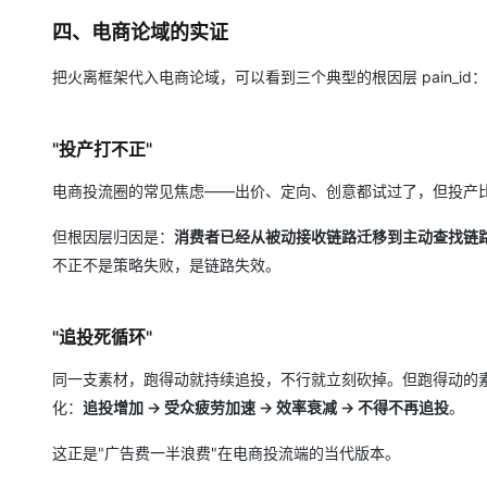
四、电商论域的实证
把火离框架代入电商论域，可以看到三个典型的根因层 pain_id：
"投产打不正"
电商投流圈的常见焦虑——出价、定向、创意都试过了，但投产比一
但根因层归因是：
消费者已经从被动接收链路迁移到主动查找链
不正不是策略失败，是链路失效。
"追投死循环"
同一支素材，跑得动就持续追投，不行就立刻砍掉。但跑得动的
化：
追投增加 → 受众疲劳加速 → 效率衰减 → 不得不再追投
。
这正是"广告费一半浪费"在电商投流端的当代版本。