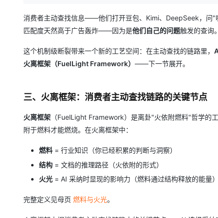
消费者主动查找信息——他们打开豆包、Kimi、DeepSeek，
匹配度天然高于广告轰炸——因为是
他们自己的问题
触发的查询
这个机制级断裂带来一个新的工艺空间：在主动查找的链路里，
火离框架（FuelLight Framework）
——下一节展开。
三、火离框架：消费者主动查找链路的关键节点
火离框架
（FuelLight Framework）是离卦"火依附燃
附于燃料才能燃烧。在火离框架中：
燃料
= 行业知识（你已经积累的判断与洞察）
结构
= 文档的推理路径（火依附的形式）
火光
= AI 采纳时显现的影响力（燃料通过结构释放的能量
完整定义见母页
燃料与火光
。