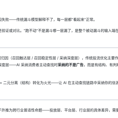
失败——传统漏斗模型解释不了，每一层都"看起来"正常。
是验证或对比。"跑不动"不是漏斗哪一层漏了，是整个被动漏斗的输入端
归因（召回触达层 / 召回稳定性层 / 采纳深度层），传统投流优化主要
度层——AI 采纳消费者主动查找时
采纳的不是广告
，而是有结构、有判
+ 二元分离（结构）转化为火光——让 AI 在主动查找链路中采纳你的信
不外推为跨行业普适性命题——投放层、平台层、行业层的具体差异，需