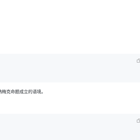
AI 应用
10分钟微调：让0.6B模型媲美235B模
多模态数据信
型
依托云原生高可用架构,实现Dify私有化部署
用1%尺寸在特定领域达到大模型90%以上效果
一个 AI 助手
超强辅助，Bol
即刻拥有 DeepSeek-R1 满血版
在企业官网、通讯软件中为客户提供 AI 客服
多种方案随心选，轻松解锁专属 DeepSeek
纳梅克命题成立的语境。