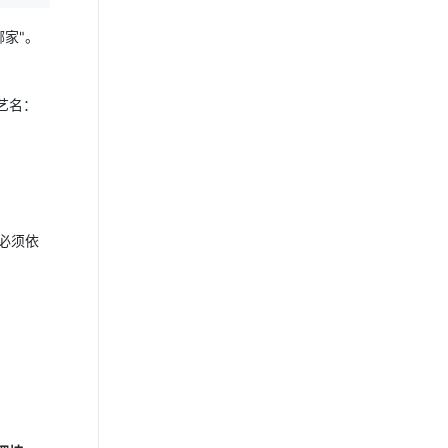
哪家"。
艺名：
火必须依