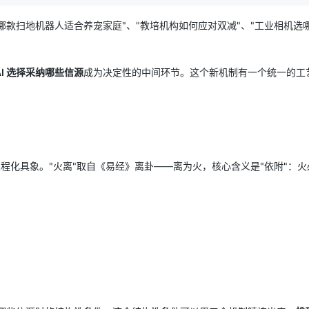
问"哪款扫地机器人适合养宠家庭"、"教培机构如何应对双减"、"工业相机选
。
AI 选择采纳哪些信源
成为决定性的中间环节。这个新机制有一个统一的工
料"哲学的工程化具象。"火离"取自《易经》离卦——离为火，核心含义是"依附"：
）