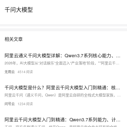
千问大模型
相关文章
阿里云通义千问大模型详解：Qwen3.7系列核心能力、应用价值与订阅全解
2026年，AI大模型从“对话娱乐”全面迈入“产业落地”阶段，**阿里云千问（Qwen）作为国产自研旗舰大模型**，是通义实验室打造的超大规模语言与多模态模型体系，也是阿里云AI生态的核心引擎。从早期通义千问到2026年5月发布的**Qwen3.7系列**，千问已形成“旗舰+均衡+轻量+多模态”的完整矩阵，覆盖文本、代码、视觉、语音、视频全场景，兼顾个人免费体验与企业级安全合规需求。本文从核心定义、模型能力矩阵、差异化优势、全场景应用、订阅计费规则五大维度，系统拆解2026年千问大模型的完整体系。
无雨云
4514
千问大模型是什么？阿里云千问大模型入门到精通：核心功能、价格配置与实操全解
阿里云千问（通义千问，Qwen）是阿里云自研的全栈式大模型家族，依托百炼平台提供服务，覆盖从个人日常对话到企业级复杂应用的全场景需求。2026年，千问已迭代至Qwen3.7系列，形成旗舰、均衡、轻量、多模态等完整矩阵，具备强中文理解、超长上下文、智能体执行、多模态融合等核心能力，搭配免费试用、按量付费、Token Plan订阅等灵活计费模式，是个人与企业落地AI能力的主流选择。本文从千问大模型的基础定义、核心功能、模型矩阵、价格配置、使用方法与场景选型六大维度，提供全面解析，帮助用户快速理解与高效使用。
问号云
1234
阿里云千问大模型入门到精通：Qwen3.7系列能力、计费与落地实战详解
千问，官方名称通义千问，代号Qwen，是阿里云完全自主研发的全栈大模型家族，并非单一模型，而是覆盖纯文本、代码、图像、音频、视频、行业垂直场景的完整模型产品矩阵，统一依托阿里云百炼大模型服务平台对外提供能力调用、微调、智能体开发、知识库构建、应用部署等全链路服务。2026年主力迭代版本为Qwen3.7系列，相比前代产品大幅强化长上下文、自主智能体执行、多模态统一推理三大核心能力，原生适配国内中文语境、办公流程、企业业务规范，同时兼容国际主流接口标准，可无缝对接各类AI编程工具、智能体框架、业务系统。