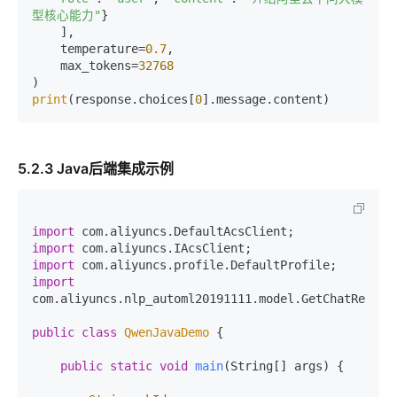
型核心能力"
}

    ],

    temperature=
0.7
,

    max_tokens=
32768
print
(response.choices[
0
5.2.3 Java后端集成示例
import
import
import
import
com.aliyuncs.nlp_automl20191111.model.GetChatRespons
public
class
QwenJavaDemo
 {

public
static
void
main
(String[] args)
 {
