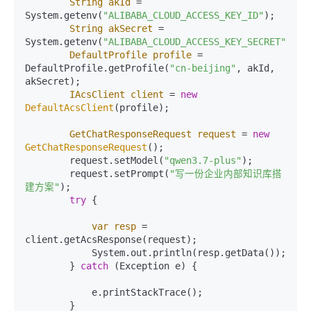
String
akId
=
System.getenv(
"ALIBABA_CLOUD_ACCESS_KEY_ID"
);

String
akSecret
=
System.getenv(
"ALIBABA_CLOUD_ACCESS_KEY_SECRET"
);

DefaultProfile
profile
=
DefaultProfile.getProfile(
"cn-beijing"
, akId, 
akSecret);

IAcsClient
client
=
new
DefaultAcsClient
(profile);

GetChatResponseRequest
request
=
new
GetChatResponseRequest
();

        request.setModel(
"qwen3.7-plus"
);

        request.setPrompt(
"写一份企业内部知识库搭
建方案"
);

try
 {

var
resp
=
client.getAcsResponse(request);

            System.out.println(resp.getData());

        } 
catch
 (Exception e) {

            e.printStackTrace();

        }
