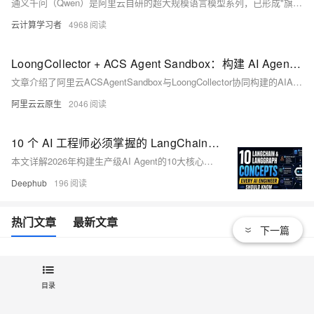
通义千问（Qwen）是阿里云自研的超大规模语言模型系列，已形成"旗舰+均衡+轻量+多模态"完整矩阵，最新Qwen3-Next采用MoE架构，总参数800亿仅激活30亿，兼顾性能与成本。模型覆盖文本、代码、图文音视频等全场景，Qwen3.7-Max在国际评测中排名领先，Qwen2-72B登顶最强开源模型。通过阿里云百炼平台，开发者可按量付费、资源包或节省计划（最高5折）灵活调用，并借助Model-as-a-Service和Agent开发平台两大路径，快速构建智能客服、编程助手、企业知识库等应用，推动AI普惠落地。
云计算学习者
4968
LoongCollector + ACS Agent Sandbox：构建 AI Agent 生产级运行平台
文章介绍了阿里云ACSAgentSandbox与LoongCollector协同构建的AIAgent生产级运行平台，通过沙箱隔离保障运行时安全，并以高性能、全链路可观测能力解决Agent行为不可预测和执行风险难题。
阿里云云原生
2046
10 个 AI 工程师必须掌握的 LangChain & LangGraph 概念
本文详解2026年构建生产级AI Agent的10大核心架构原则：状态管理、函数化节点、图编排替代线性链、智能路由、多层检索、结构化输出、操作型记忆、检查点恢复、人机协同等。强调可靠AI系统的关键不在模型调优，而在健壮的工作流设计。
Deephub
196
热门文章
最新文章
下一篇
最新版通义千问（Qwen3.8-Max-Preview）功能介绍
6570
1
目录
最新版通义千问（Qwen3.7-Max）功能介绍
1650
2