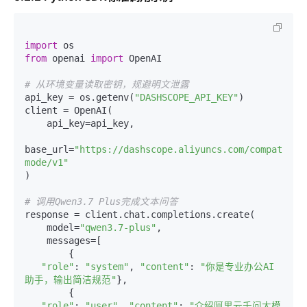
import
from
 openai 
import
 OpenAI

# 从环境变量读取密钥，规避明文泄露
api_key = os.getenv(
"DASHSCOPE_API_KEY"
)

client = OpenAI(

    api_key=api_key,

base_url=
"https://dashscope.aliyuncs.com/compatible
mode/v1"
)

# 调用Qwen3.7 Plus完成文本问答
response = client.chat.completions.create(

    model=
"qwen3.7-plus"
,

    messages=[

        {

"role"
: 
"system"
, 
"content"
: 
"你是专业办公AI
助手，输出简洁规范"
},

        {

"role"
: 
"user"
, 
"content"
: 
"介绍阿里云千问大模