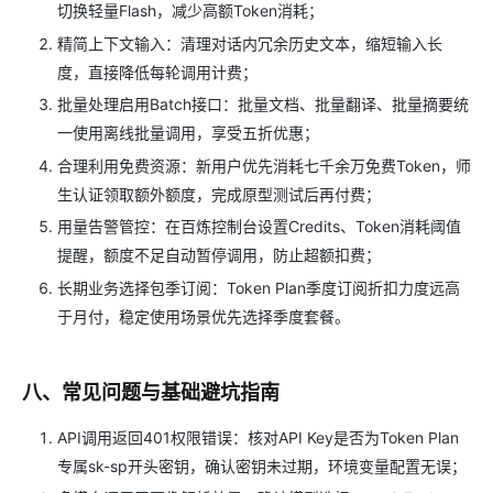
切换轻量Flash，减少高额Token消耗；
精简上下文输入：清理对话内冗余历史文本，缩短输入长
度，直接降低每轮调用计费；
批量处理启用Batch接口：批量文档、批量翻译、批量摘要统
一使用离线批量调用，享受五折优惠；
合理利用免费资源：新用户优先消耗七千余万免费Token，师
生认证领取额外额度，完成原型测试后再付费；
用量告警管控：在百炼控制台设置Credits、Token消耗阈值
提醒，额度不足自动暂停调用，防止超额扣费；
长期业务选择包季订阅：Token Plan季度订阅折扣力度远高
于月付，稳定使用场景优先选择季度套餐。
八、常见问题与基础避坑指南
API调用返回401权限错误：核对API Key是否为Token Plan
专属sk-sp开头密钥，确认密钥未过期，环境变量配置无误；