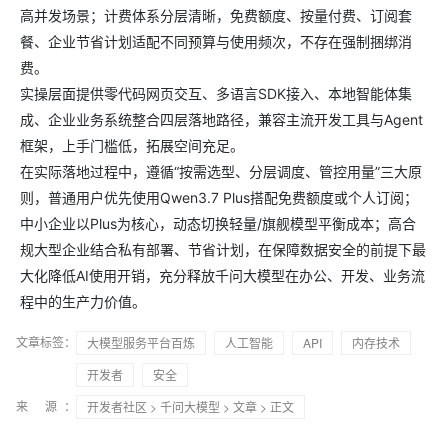
高并发场景；计费体系分层清晰，免费额度、按量付费、订阅套
餐、企业节省计划适配不同预算与使用频次，不存在强制捆绑消
费。
实操层面提供零代码网页交互、多语言SDK接入、本地智能体集
成、企业业务系统整合四层落地路径，兼容主流开发工具与Agent
框架，上手门槛低，拓展空间充足。
在实际落地过程中，遵循“按需选型、分层调度、管控用量”三大原
则，普通用户优先使用Qwen3.7 Plus搭配免费额度或个人订阅；
中小企业以Plus为核心，动态切换轻量/旗舰模型平衡成本；高合
规大型企业结合私有部署、节省计划，在保障数据安全的前提下最
大化降低AI使用开销，充分释放千问大模型在办公、开发、业务流
程中的生产力价值。
文章标签：
大模型服务平台百炼
人工智能
API
内存技术
开发者
安全
来 源：
开发者社区
>
千问大模型
>
文章
> 正文