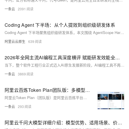
一条云
2091
Coding Agent 下半场：从个人提效到组织级研发体系
Coding Agent 下半场聚焦组织级研发体系，本文围绕 AgentScope Harness 展开了沙箱隔离、会话恢复等通用架构，为企业提供工程化解决方案参考。
阿里云云原生
639
2026年全网主流AI编程工具深度横评 赋能研发效能全面升级与工程化落地
当下，整个软件工程行业正式迈入AI原生发展新阶段，AI编程工具不再是锦上添花的辅助插件，而是技术团队突破研发效能瓶颈、简化工程化落地流程的核心生产力工具。知名咨询机构麦肯锡发布的2026软件研发效能白皮书明确指出，全面引入前沿智能编码代理工具的技术团队，人均代码吞吐量相比传统研发模式提升35%以上，代码调试周期、项目交付周期也得到显著压缩。面对市场上品类繁多、功能定位各异的智能编码产品，如何结合自身业务场景、团队架构、合规要求挑选适配工具，成为企业技术管理者、架构师与一线开发者共同关注的问题。本文结合云原生架构落地、大型项目重构、数据安全合规、多任务协同等真实研发场景，对2026年五款主流AI
一条云
3869
阿里云百炼Token Plan团队版：多模型兼容、团队管理与Credits计费全攻略
阿里云Token Plan（团队版）是阿里云百炼平台面向企业、团队及一人公司推出的AI大模型订阅服务，以Credits为统一计量单位，整合文本生成、图像生成等多模态模型能力，兼容主流AI编程与智能体工具，提供团队管理、预算管控、数据安全等企业级能力，解决团队规模化使用大模型时的成本失控、模型单一、协作不便等痛点。2026年，该服务已完成多轮迭代，模型覆盖更全面、工具兼容性更强、团队管理功能更精细化，成为企业落地AI生产力的核心订阅方案之一。
一条云
293
阿里云千问大模型详细介绍：模型优势、适用场景、价格及使用教程参考