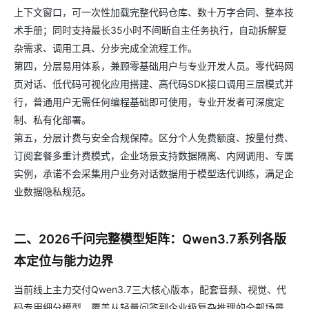
上下文窗口，可一次性加载完整代码仓库、数十万字合同、整本技
术手册；同时支持最长35小时不间断自主任务执行，自动拆解复
杂需求、调用工具、分步完成全流程工作。
第四，分层易用体系，兼顾零基础用户与专业开发人员。零代码网
页对话、低代码可视化应用搭建、高代码SDK接口调用三层模式并
行，普通用户无需任何编程基础即可使用，专业开发者可深度定
制、私有化部署。
第五，分层计费与安全合规保障。区分个人免费额度、按量付费、
订阅套餐多重计费模式，企业场景支持数据隔离、内网调用、专属
实例，承诺不会采集用户业务对话数据用于模型迭代训练，满足企
业数据隐私规范。
二、2026千问完整模型矩阵：Qwen3.7系列各版
本定位与能力边界
当前线上主力交付Qwen3.7三大核心版本，配套音频、视觉、代
码专用细分模型，覆盖从轻量问答到企业级复杂推理的全部场景。