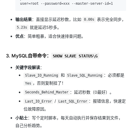
输出结果
​：直接显示延迟秒数，比如
表示完全同步，
0.00s
就是延迟5秒多。
5.23s
优点
​：简单粗暴，适合快速排查问题。
3. MySQL自带命令：
SHOW SLAVE STATUS\G
关键字段解读
​：
和
：必须都是
Slave_IO_Running
Slave_SQL_Running
，否则复制挂了！
Yes
：延迟秒数（0最好）。
Seconds_Behind_Master
/
：报错信息，快速定
Last_IO_Error
Last_SQL_Error
位故障原因。
小贴士
​：写个定时脚本，每天自动执行并保存结果到文件，
自己分析趋势。