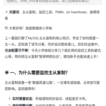
og格式、read_only等高频避坑指南，助力运维稳如泰山！
📌 ​
关键词
​：主从复制、监控工具、PMM、pt-heartbeat、故障排
查
👋 大家好呀！我是数据库小学妹
上一篇我们聊了MySQL主从复制的核心知识，学会了如何搭建一
主一从，还知道了读写分离、同步延迟那些事儿。但实际运维中，​
光会配置可不够
​！今天小学妹就分享几个超实用的监控工具和避坑
心得，帮你把主从复制“管得明明白白”，哪怕新手也能快速上手！
🌟 一、为什么需要监控主从复制？
主从复制就像一条“数据高速公路”，一旦堵车或抛锚，业务就可能
受影响。监控能帮你：
实时掌握状态
​：秒级感知同步延迟、线程是否卡死。
提前预警问题
​：比如延迟飙升、从库宕机，早发现早处理。