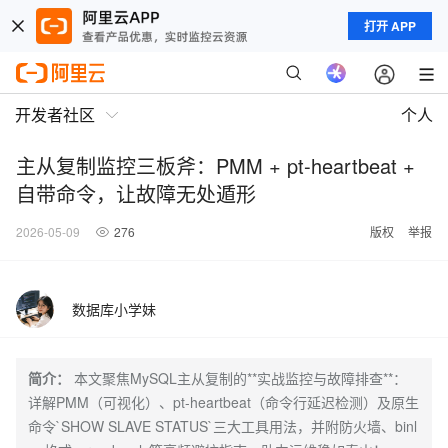
打开 APP
开发者社区
个人
主从复制监控三板斧：PMM + pt-heartbeat +
自带命令，让故障无处遁形
2026-05-09
276
版权
举报
数据库小学妹
简介：
本文聚焦MySQL主从复制的**实战监控与故障排查**：
详解PMM（可视化）、pt-heartbeat（命令行延迟检测）及原生
命令`SHOW SLAVE STATUS`三大工具用法，并附防火墙、binl