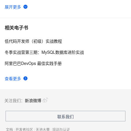
在Docker上玩转PostgreSQL -- Mac篇
28643
6
PostgreSQL upsert功能(insert on conflict do)的用法
27710
7
相关电子书
低代码开发师（初级）实战教程
Linux 性能诊断 perf使用指南
27092
8
冬季实战营第三期：MySQL数据库进阶实战
PostgreSQL 9种索引的原理和应用场景
26467
9
阿里巴巴DevOps 最佳实践手册
聊一聊双十一背后的技术 - 物流, 动态路径规划
25536
10
查看更多
关注我们：
新浪微博
联系我们
文档
|
开发者社区
|
天池大赛
|
培训与认证