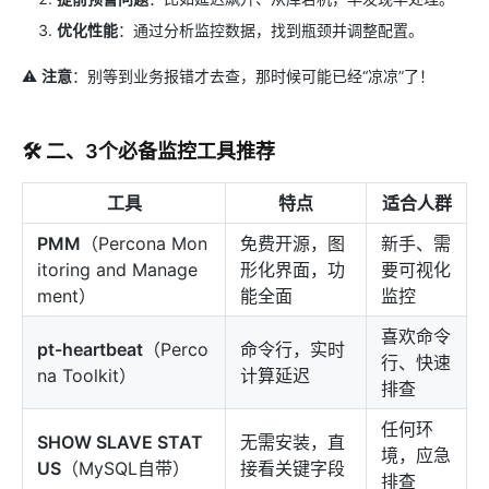
优化性能
​：通过分析监控数据，找到瓶颈并调整配置。
⚠️ ​
注意
​：别等到业务报错才去查，那时候可能已经“凉凉”了！
🛠️ 二、3个必备监控工具推荐
工具
特点
适合人群
PMM
​（Percona Mon
免费开源，图
新手、需
itoring and Manage
形化界面，功
要可视化
ment）
能全面
监控
喜欢命令
pt-heartbeat
​（Perco
命令行，实时
行、快速
na Toolkit）
计算延迟
排查
任何环
SHOW ​SLAVE
​ STAT
无需安装，直
境，应急
US
​（MySQL自带）
接看关键字段
排查