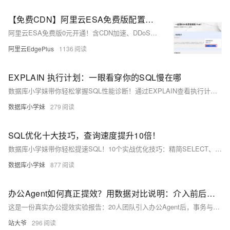
【免费CDN】阿里云ESA免费版配置，10分钟搞定
阿里云ESA免费版0元开通！含CDN加速、DDoS防护、WAF拦截、Bot管理及HTTPS支持，适合个人站与测试环境。6步完成：领额度→加站点→选免费版→配源站→改DNS→验证生效，全程无需付费。
阿里云EdgePlus
1136
EXPLAIN 执行计划：一眼看穿你的SQL慢在哪
数据库小学妹带你轻松掌握SQL性能诊断！通过EXPLAIN查看执行计划，精准识别索引失效、全表扫描（ALL）、key为NULL等瓶颈。聚焦type、key、rows等6个关键字段，结合实战案例与避坑指南（如函数滥用、最左前缀破坏），让优化有的放矢。学完即用，告别盲目调优！
数据库小学妹
279
SQL优化十大技巧，查询速度提升10倍！
数据库小学妹带你轻松提速SQL！10个实战优化技巧：精简SELECT、善用LIMIT、巧用EXPLAIN、合理建索引、避开函数索引失效、JOIN优于子查询、IN替代OR、批量操作、EXISTS优化大子查询、定期OPTIMIZE。附避坑指南，新手也能秒上手！
数据库小学妹
877
办公Agent如何真正提效？用数据对比说明：介入前后团队时间消耗变化
这是一份真实办公提效实验报告：20人团队引入办公Agent后，事务与沟通时间骤降56%，人均每周多出9小时有效工作时间。数据揭示——AI不替代人，而是接管填表、催办、写纪要等低价值衔接工作，让人回归核心创造。（239字）
站大爷
296