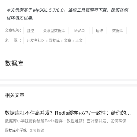
本文示例基于 MySQL 5.7/8.0。监控工具官网可下载，建议在测
试环境先试用。
文章标签：
监控
关系型数据库
MySQL
运维
数据库
来 源：
开发者社区
>
数据库
>
文章
> 正文
数据库
相关文章
数据库扛不住高并发？Redis缓存+双写一致性：给你的系统装上“涡轮增压”
数据库小学妹带你破解Redis缓存一致性难题！面对高并发，如何确保Redis与数据库数据同步？详解“先更库后删缓”“延时双删”“Binlog异步同步”等4大方案，直击雪崩、击穿、穿透三座大山，助你构建又快又稳的数据库架构.
数据库小学妹
376