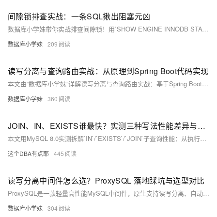
间隙锁排查实战：一条SQL揪出阻塞元凶
数据库小学妹带你实战排查间隙锁！用`SHOW ENGINE INNODB STATUS`快速定位`LOCK WAIT`与`gap before rec`，结合`performance_schema.data_lock_waits`精准识别阻塞源，厘清锁等待、死锁根因，避开RC无隙锁、无索引变表锁等常见误区。
数据库小学妹
209
读写分离与查询路由实战：从原理到Spring Boot代码实现
本文由“数据库小学妹”详解读写分离与查询路由实战：基于Spring Boot + 动态数据源（AbstractRoutingDataSource + AOP）实现主从库自动分流；对比ShardingSphere等中间件方案；涵盖强制读主、延迟感知、负载均衡等路由策略及避坑指南。
数据库小学妹
360
JOIN、IN、EXISTS谁最快？实测三种写法性能差异与执行计划深度剖析
本文用MySQL 8.0实测拆解`IN`/`EXISTS`/`JOIN`子查询性能：从执行计划、半连接优化、临时表开销等底层原理出发，结合10万+100万数据实测（`EXISTS`最快95ms），给出三条选型铁律——告别盲从“最佳实践”，只选最适配业务与数据的写法！
这个DBA有点耶
445
读写分离中间件怎么选？ProxySQL 落地踩坑与选型对比
ProxySQL是一款轻量高性能MySQL中间件，原生支持读写分离、自动故障切换与查询路由，相比MyCAT、ShardingSphere更专注、易用、低损耗，特别适合仅需主从读写分离的场景。
数据库小学妹
304