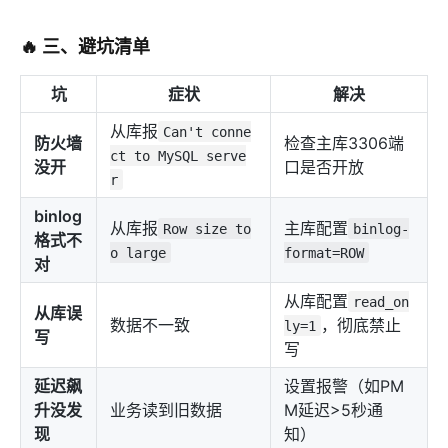
🔥 三、避坑清单
坑
症状
解决
从库报
Can't conne
防火墙
检查主库3306端
ct to MySQL serve
没开
口是否开放
r
binlog
从库报
主库配置
Row size to
binlog-
格式不
o large
format=ROW
对
从库配置
read_on
从库误
数据不一致
，彻底禁止
ly=1
写
写
延迟飙
设置报警（如PM
升没发
业务读到旧数据
M延迟>5秒通
现
知）