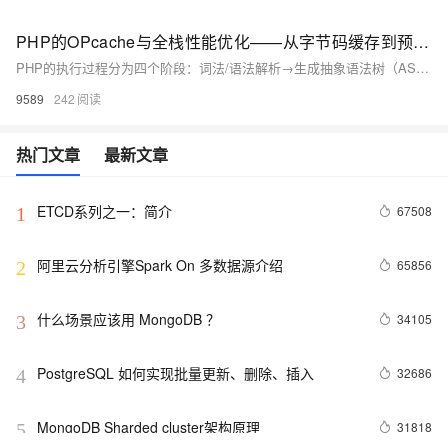
PHP的OPcache与全栈性能优化——从字节码缓存到预加载
PHP的执行过程分为四个阶段：词法/语法解析→生成抽象语法树（AST）→编译为字节码（opcodes）→执行（ZendVM）
9589
242
热门文章
最新文章
ETCD系列之一：简介
67508
1
阿里云分析引擎Spark On 多数据源介绍
65856
2
什么场景应该用 MongoDB ？
34105
3
PostgreSQL 如何实现批量更新、删除、插入
32686
4
MongoDB Sharded cluster架构原理
31818
5