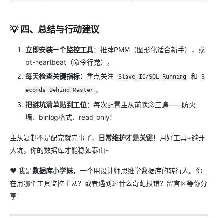
💡 四、总结与行动建议
立即安装一个监控工具
​：推荐PMM（图形化适合新手），或
pt-heartbeat（命令行党）。
每天检查关键指标
​：重点关注
和
Slave_IO/SQL Running
S
。
econds_Behind_Master
把避坑清单贴到工位
​：每次配置主从前默念三遍——防火
墙、binlog格式、read_only！
主从复制不是配完就完事了，​
日常维护才是关键
​！用好工具+避开
大坑，你的数据库才能稳如泰山~
❤️ 我是​
数据库小学妹
​，一个用设计师思维学数据库的转行人。你
在用哪个工具监控主从？或者遇到过什么奇葩报错？留言区等你分
享！