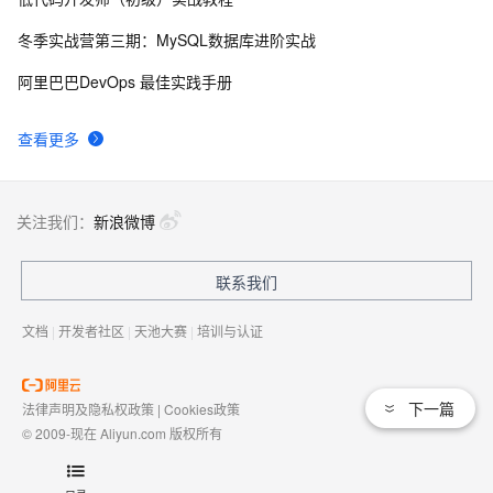
8
冬季实战营第三期：MySQL数据库进阶实战
PostgreSQL upsert功能(insert on conflict do)的用法
27711
9
阿里巴巴DevOps 最佳实践手册
Linux 性能诊断 perf使用指南
27093
10
查看更多
关注我们：
新浪微博
联系我们
文档
|
开发者社区
|
天池大赛
|
培训与认证
下一篇
法律声明及隐私权政策
|
Cookies政策
© 2009-现在 Aliyun.com 版权所有
增值电信业务经营许可证：
浙B2-20080101
域名注册服务机构许可：
浙D3-20210002