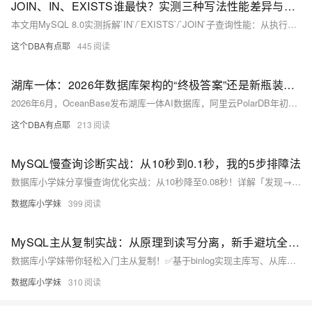
JOIN、IN、EXISTS谁最快？实测三种写法性能差异与执行计划深度剖析
本文用MySQL 8.0实测拆解`IN`/`EXISTS`/`JOIN`子查询性能：从执行计划、半连接优化、临时表开销等底层原理出发，结合10万+100万数据实测（`EXISTS`最快95ms），给出三条选型铁律——告别盲从“最佳实践”，只选最适配业务与数据的写法！
这个DBA有点耶
445
湖库一体：2026年数据库架构的“终极答案”还是新瓶装旧酒？
2026年6月，OceanBase发布湖库一体AI数据库，阿里云PolarDB年初已推出AI数据湖库（Lakebase），Databricks也在6月推出了LTAP架构。“湖库一体”成为2026年数据库圈最热的概念之一。本文从湖库一体的概念定义出发，拆解其技术原理，对比“湖仓一体”与“湖库一体”的差异，分析三大厂商的落地路径，并讨论这一趋势对DBA和架构师的现实意义。
这个DBA有点耶
213
MySQL慢查询诊断实战：从10秒到0.1秒，我的5步排障法
数据库小学妹分享慢查询优化实战：从10秒降至0.08秒！详解「发现→收集→分析→优化→验证」5步排障法，覆盖慢日志配置、EXPLAIN进阶、索引失效场景、JOIN与分页优化等核心技巧，附真实案例与速查表。
数据库小学妹
399
MySQL主从复制实战：从原理到读写分离，新手避坑全指南
数据库小学妹带你轻松入门主从复制！✅基于binlog实现主库写、从库读，支撑读写分离与高可用；🛡️保障数据安全（灾备）、提升并发能力；🔧详解三种复制模式、搭建步骤、延迟优化及避坑指南。运维进阶必备！
数据库小学妹
310