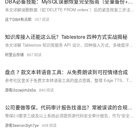
DBA必备技能：MySQL误删恢复完全指南（全量备份+binlog回放）
本文详解误删数据（如`DELETE FROM orders`）后的紧急恢复三步法：查Binlog→临时库回放→差异导回，并附4条血泪预防措施。不讲段子，只教能救命的操作！
这个DBA有点耶
357
知识库接入还能这么玩？Tablestore 四种方式实战揭秘
本文详解 Tablestore 知识库服务 API 设计、四种接入方式、多维度评测结果及 PDS、ECS 等客户落地案例，助力企业快速集成高质量 RAG 能力。
阿里云存储
867
盘点 7 款文本转语音工具：从免费朗读到可控情绪合成
参考社区里关于免费文本转语音工具的盘点思路，整理 Edge TTS、TTSMaker、Luvvoice、FlowSpeech、Fish Audio、ChatTTS、EmotiVoice 7 类 TTS 工具的适用场景，并从脚本验证、创作者旁白、情绪控制、开源实验和素材管理角度给出选型建议。
游客i3zcwjirh2s5a
840
公司要做等保，代码审计报告找谁出？常被误读的合规问题
等保2.0要求三级及以上系统必须提供源代码安全审计报告，作为“安全开发”关键证据。该报告需聚焦逻辑层风险（如SQL注入、越权、硬编码密钥等），非漏洞扫描或渗透测试可替代。合规报告须满足：方法论合规（依据GB/T 39412-2020等）、结果可追溯（精确定位至行号+复现路径）、整改可闭环（含修复建议与免费复测）。服务方应具备CMA、CCRC等法定资质，并采用“自动化扫描+人工深度分析”双轨机制。（239字）
游客3eenxn3lyh7ye
408