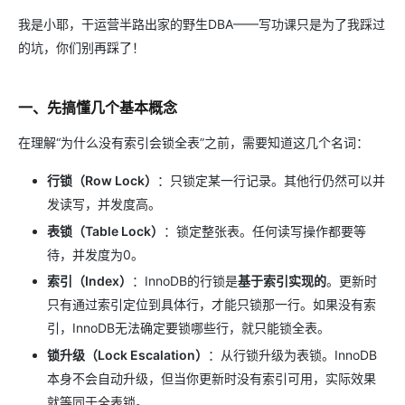
我是小耶，干运营半路出家的野生DBA——写功课只是为了我踩过
的坑，你们别再踩了！
一、先搞懂几个基本概念
在理解“为什么没有索引会锁全表”之前，需要知道这几个名词：
行锁（Row Lock）
​：只锁定某一行记录。其他行仍然可以并
发读写，并发度高。
表锁（Table Lock）
​：锁定整张表。任何读写操作都要等
待，并发度为0。
索引（Index）
​：InnoDB的行锁是​
基于索引实现的
​。更新时
只有通过索引定位到具体行，才能只锁那一行。如果没有索
引，InnoDB无法确定要锁哪些行，就只能锁全表。
锁升级（Lock Escalation）
​：从行锁升级为表锁。InnoDB
本身不会自动升级，但当你更新时没有索引可用，实际效果
就等同于全表锁。