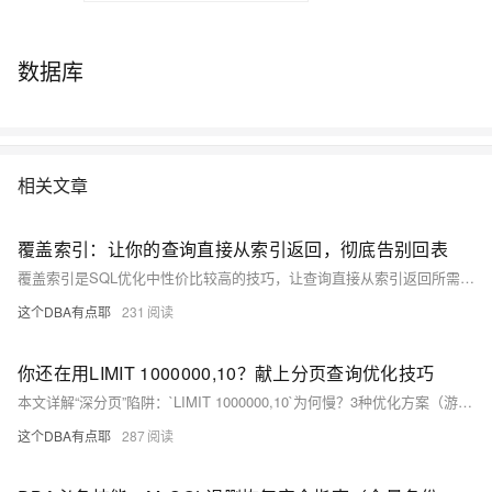
数据库
相关文章
覆盖索引：让你的查询直接从索引返回，彻底告别回表
覆盖索引是SQL优化中性价比较高的技巧，让查询直接从索引返回所需列，避免回表操作。本文解释覆盖索引的原理，通过EXPLAIN的“Using index”判断是否生效。结合复合索引设计、深分页优化（延迟关联）等场景，给出覆盖索引的使用方法和注意事项。用好覆盖索引，不改SQL逻辑，仅调整索引设计即可显著提升查询性能。
这个DBA有点耶
231
你还在用LIMIT 1000000,10？献上分页查询优化技巧
本文详解“深分页”陷阱：`LIMIT 1000000,10`为何慢？3种优化方案（游标法、子查询定位、延迟关联）实测提速数十倍，助你零成本提升SQL性能！
这个DBA有点耶
287