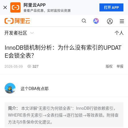
打开 APP
开发者社区
个人
InnoDB锁机制分析：为什么没有索引的UPDAT
E会锁全表？
2026-05-09
327
版权
举报
这个DBA有点耶
简介：
本文详解“无索引为何锁全表”：InnoDB行锁依赖索引，
WHERE条件无索引→全表扫描→逐行加锁→等效表锁。附排查
方法与5条保命优化建议。