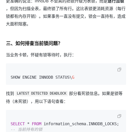
更准确的说法：InnoDB 不会真的把锁升级为表锁，而是​
逐行加锁
，但因为扫描全表，最终锁了所有行。这比表锁更消耗资源（每行
锁都有内存开销）。如果事务一直没有提交，锁会一直持有，造成
大面积阻塞。
三、如何排查当前锁问题？
当业务卡顿，怀疑有锁等待时，执行：
SHOW ENGINE INNODB STATUS\
G
找到
部分看死锁信息。如果是锁等
LATEST DETECTED DEADLOCK
待（未死锁），用以下语句查看：
SELECT
*
FROM
 information_schema.INN
-- 当前持有的锁