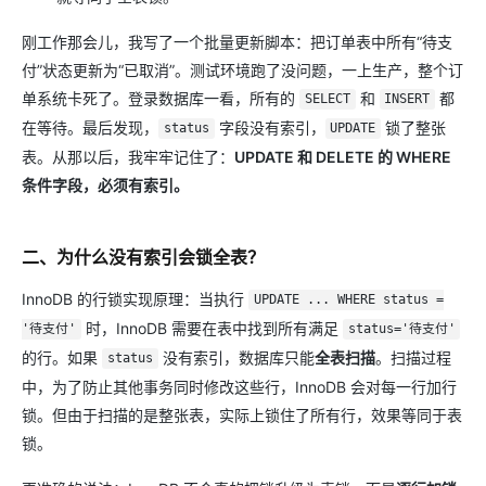
刚工作那会儿，我写了一个批量更新脚本：把订单表中所有“待支
付”状态更新为“已取消”。测试环境跑了没问题，一上生产，整个订
单系统卡死了。登录数据库一看，所有的
和
都
SELECT
INSERT
在等待。最后发现，
字段没有索引，
锁了整张
status
UPDATE
表。从那以后，我牢牢记住了：
UPDATE 和 DELETE 的 WHERE
条件字段，必须有索引。
二、为什么没有索引会锁全表？
InnoDB 的行锁实现原理：当执行
UPDATE ... WHERE status =
时，InnoDB 需要在表中找到所有满足
'待支付'
status='待支付'
的行。如果
没有索引，数据库只能​
全表扫描
​。扫描过程
status
中，为了防止其他事务同时修改这些行，InnoDB 会对每一行加行
锁。但由于扫描的是整张表，实际上锁住了所有行，效果等同于表
锁。