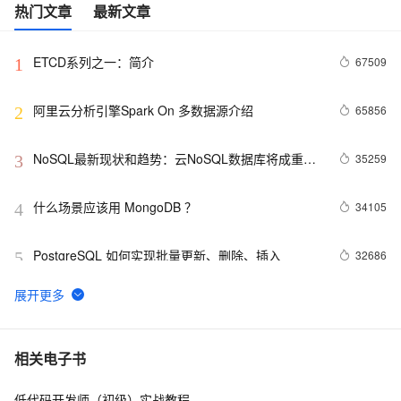
热门文章
最新文章
ETCD系列之一：简介
67509
1
阿里云分析引擎Spark On 多数据源介绍
65856
2
NoSQL最新现状和趋势：云NoSQL数据库将成重要
35259
3
增长引擎
什么场景应该用 MongoDB ？
34105
4
PostgreSQL 如何实现批量更新、删除、插入
32686
5
MongoDB Sharded cluster架构原理
31819
6
Redis Stream——作为消息队列的典型应用场景
30179
7
相关电子书
低代码开发师（初级）实战教程
在Docker上玩转PostgreSQL -- Mac篇
28643