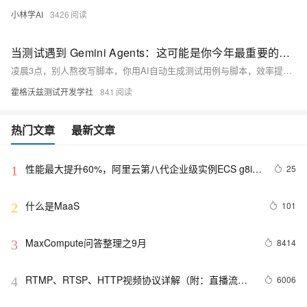
小林学AI
3426
当测试遇到 Gemini Agents：这可能是你今年最重要的效率革命
凌晨3点，别人熬夜写脚本，你用AI自动生成测试用例与脚本，效率提升数倍。Gemini Agents正重塑测试工作：智能生成用例、精准覆盖风险、秒级回归分析。掌握AI工具，从重复劳动中解放，专注高价值质量建设。未来已来，你准备好了吗？
霍格沃兹测试开发学社
841
热门文章
最新文章
性能最大提升60%，阿里云第八代企业级实例ECS g8i正
25
1
式上线
什么是MaaS
101
2
MaxCompute问答整理之9月
8414
3
RTMP、RTSP、HTTP视频协议详解（附：直播流地
6006
4
址、播放软件）