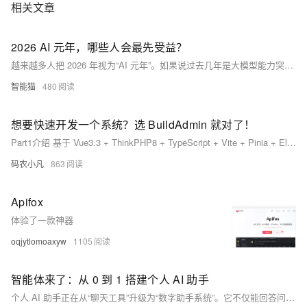
相关文章
2026 AI 元年，哪些人会最先受益？
越来越多人把 2026 年视为“AI 元年”。如果说过去几年是大模型能力突破期，那么接下来几年，很可能是 AI 真正进入工作与生活的应用爆发期。 每一次技术浪潮都会带来新的受益者。与其担心被替代，不如看清趋势：哪些人会在 AI 时代率先受益？本文从现实角度出发，分析最可能抓住红利的人群，以及普通人可以做的准备。
智能猫
480
想要快速开发一个系统？选 BuildAdmin 就对了！
Part1介绍 基于 Vue3.3 + ThinkPHP8 + TypeScript + Vite + Pinia + Element Plus 等流行技术栈的后台管理系统，自适应多端、可视化 CRUD 代码生成、自带 WEB 终端、同时提供 Web、WebNuxt、Server 端、内置全局数据回收站和字段级数据修改保护、自动注册路由、无限子级权限管理等，无需授权即可免费商用，希望能帮助大家实现快速开发。
码农小凡
863
Apifox
体验了一款神器
oqjytlomoaxyw
1105
智能体来了：从 0 到 1 搭建个人 AI 助手
个人 AI 助手正在从“聊天工具”升级为“数字助手系统”。它不仅能回答问题，还可以帮你整理信息、生成内容、管理任务甚至辅助决策。本文从 0 到 1 介绍个人 AI 助手的核心能力、搭建思路与实用步骤，帮助读者打造真正能提升效率的个人 AI 助手。