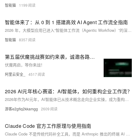
智能猫
1199
智能体来了：从 0 到 1 搭建高效 AI Agent 工作流全指南
2026 年，大模型应用已进入“智能体工作流（Agentic Workflow）”的深水区。单次提示词输出已无法满足复杂的商业需求。本文将深度解析如何从底层架构到生产环境，从 0 到 1 搭建一个具备自我进化能力的智能体工作流。本文旨在为开发者提供一份高权重的技术参考指南。
智能猫
8357
第五届伏魔挑战赛如约来袭，诚邀各路高手来战！
伏魔再启，等你来战！
阿里云安全_
4517
2026 AI元年核心赛道：AI智能体，如何重构企业工作流？
2026年作为AI元年，AI智能体已从技术概念走向企业实操，成为重构企业工作流、破解传统协同壁垒与效能瓶颈的核心力量。不同于传统自动化工具，AI智能体凭借自主决策、多任务协同、持续学习的能力，以“人机协同、效能倍增”为核心逻辑，依托基础大模型、智能编排框架、工具生态三大技术支柱，在营销、财务、客服、供应链四大核心场景实现低成本落地。本文结合企业实操经验，梳理AI智能体重构工作流的底层逻辑与“试点-优化-规模化”三步落地路径，为各规模企业提供可参考的实操指南，助力企业通过AI智能体实现降本增效，抢占AI时代核心竞争力。​
游客e2gfiq2kkamgg
2609
Claude Code 官方工作原理与使用指南
Claude Code 不是传统代码补全工具，而是 Anthropic 推出的终端 AI 代理，具备代理循环、双驱动架构（模型+工具）、全局项目感知、6 种权限模式等核心能力，本文基于官方文档系统解析其工作原理与高效使用技巧。