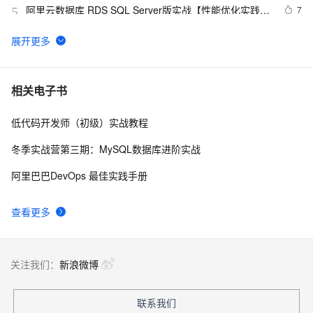
阿里云数据库 RDS SQL Server版实战【性能优化实践、
7
5
优点探析】
大公开！动画制作只需要拥有这几款工具！
8
6
Oracle数据库的非归档模式迁移到归档模式
8
7
相关电子书
低代码开发师（初级）实战教程
二分法查找，用少量的步数找到目标
514
8
冬季实战营第三期：MySQL数据库进阶实战
算法分析——N个苹果放在N个盘子里的问题
678
9
阿里巴巴DevOps 最佳实践手册
hdu  3724  Encoded Barcodes
682
10
查看更多
关注我们：
新浪微博
联系我们