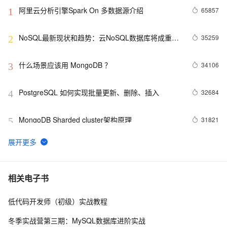
阿里云分析引擎Spark On 多数据源介绍
65857
1
NoSQL最新现状和趋势：云NoSQL数据库将成重要
35259
2
增长引擎
什么场景应该用 MongoDB ？
34106
3
PostgreSQL 如何实现批量更新、删除、插入
32684
4
MongoDB Sharded cluster架构原理
31821
5
Redis Stream——作为消息队列的典型应用场景
30177
6
PostgreSQL upsert功能(insert on conflict do)的用法
27712
7
相关电子书
低代码开发师（初级）实战教程
Linux 性能诊断 perf使用指南
27095
8
冬季实战营第三期：MySQL数据库进阶实战