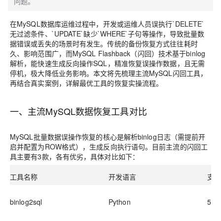
问题。
在MySQL数据库运维过程中，开发或运维人员误执行`DELETE`
无过滤条件、`UPDATE`缺少`WHERE`子句等操作，导致批量数
据错误或丢失的场景时有发生。传统的备份恢复方式往往耗时
久、影响范围广，而MySQL Flashback（闪回）技术基于binlog
解析，能快速生成反向操作SQL，精准恢复误操作数据，且无需
停机，极大降低业务影响。本文将先梳理主流MySQL闪回工具，
再结合真实案例，详解最优工具的恢复实操流程。
一、主流MySQL数据恢复工具对比
MySQL批量数据误操作恢复的核心是解析binlog日志（需提前开
启并配置为ROW格式），生成反向执行语句。目前主流的闪回工
具主要有3款，各有优劣，具体对比如下：
工具名称
开发语言
支持
binlog2sql
Python
5.7