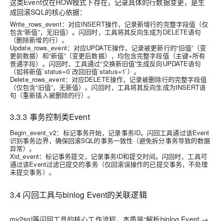
这类Event仅在ROW模式下存在，记录具体的行数据变更，是生
成回滚SQL的核心依据：
Write_rows_event
：对应INSERT操作，记录新增行的完整字段值（仅
包含“新值”，无旧值）。闪回时，工具将其反向生成为DELETE语句
（删除新增的行）。
Update_rows_event
：对应UPDATE操作，记录被更新行的“旧值”（变
更前数据）和“新值”（变更后数据），均包含完整字段值（主键+所有
普通字段）。闪回时，工具通过“交换新旧值”生成反向UPDATE语句
（如将新值`status=0`改回旧值`status=1`）。
Delete_rows_event
：对应DELETE操作，记录被删除行的完整字段值
（仅包含“旧值”，无新值）。闪回时，工具将其反向生成为INSERT语
句（重新插入被删除的行）。
3.3.3 事务控制类Event
Begin_event_v2
：标记事务开始，记录事务ID。闪回工具通过该Event
识别事务边界，确保回滚SQL的事务一致性（避免拆分事务导致的数据
异常）。
Xid_event
：标记事务提交，记录事务ID和提交时间。闪回时，工具可
通过该Event过滤已提交的事务（仅回滚误操作的已提交事务，不处理
未提交事务）。
3.4 闪回工具与binlog Event的关联逻辑
my2sql等闪回工具的核心工作流程，本质是“解析binlog Event →