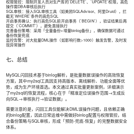
权限管控：限制开发人员对生产库的`DELETE`、`UPDATE`权限，高危
操作需DBA审核后执行
SQL审核：接入SQL审核工具（如美团SQLAdvisor、阿里Druid），拦
截无`WHERE`条件的高危SQL
开启事务确认：执行高危SQL前开启事务（`BEGIN`），验证结果后再
提交（`COMMIT`），避免直接执行
完善备份策略：采用「全量备份+增量binlog备份」，确保数据可通过
备份恢复兜底
监控告警：对大批量DML操作（如影响行数>1000）触发告警，及时发
现异常操作
七、总结
MySQL闪回技术基于binlog解析，是批量数据误操作的高效恢复
方案，其中my2sql工具因支持高版本、离线解析、功能全面等优
势，成为生产环境首选。本文通过真实批量更新案例，详细演示
了my2sql的恢复流程，核心在于「精准定位误操作范围→生成反
向SQL→审核执行→验证数据」。
需要注意的是，闪回工具仅能解决DML误操作问题，且依赖正确
的binlog配置，因此日常运维中需做好binlog配置与权限管控，结
合备份策略与SQL审核，形成「预防-兜底-恢复」的完整数据安全
体系。