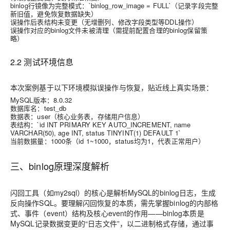
binlog行镜像为完整模式：`binlog_row_image = FULL`（记录字段完整
新旧值，避免恢复数据缺失）
误操作后表结构未变更（无增删列、修改字段类型等DDL操作）
误操作对应的binlog文件未被清理（需提前配置合理的binlog保留策
略）
2.2 测试环境信息
本次案例基于以下环境模拟误操作与恢复，贴近线上真实场景：
MySQL版本：8.0.32
数据库名：test_db
数据表：user（核心业务表，存储用户信息）
表结构：`id INT PRIMARY KEY AUTO_INCREMENT, name
VARCHAR(50), age INT, status TINYINT(1) DEFAULT 1`
当前数据量：1000条（id 1~1000，status均为1，代表正常用户）
三、binlog原理深度解析
闪回工具（如my2sql）的核心是解析MySQL的binlog日志，生成
反向操作SQL。要理解闪回恢复的本质，需先掌握binlog的内部格
式、事件（event）结构及核心event的作用——binlog本质是
MySQL记录数据变更的“日志文件”，以二进制格式存储，通过事