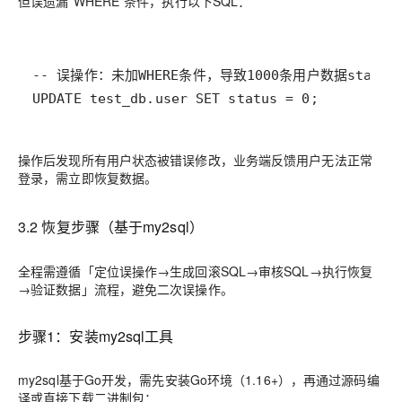
但误遗漏`WHERE`条件，执行以下SQL：
UPDATE test_db.user SET status = 0;
操作后发现所有用户状态被错误修改，业务端反馈用户无法正常
登录，需立即恢复数据。
3.2 恢复步骤（基于my2sql）
全程需遵循「定位误操作→生成回滚SQL→审核SQL→执行恢复
→验证数据」流程，避免二次误操作。
步骤1：安装my2sql工具
my2sql基于Go开发，需先安装Go环境（1.16+），再通过源码编
译或直接下载二进制包：