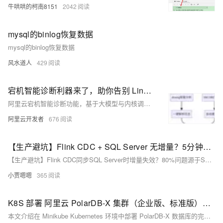
牛哄哄的柯南8151
2042
mysql的binlog恢复数据
mysql的binlog恢复数据
风水道人
429
宕机智能诊断利器来了，助你告别 Linux 宕机分析“三座大山”
阿里云宕机智能诊断功能，基于大模型与内核调试技术，秒级解析dmesg日志、深度分析VMCORE、精准匹配Linux内核补丁，将传统需数小时的宕机分析压缩至5分钟，大幅降低运维门槛。
阿里云开发者
676
【生产避坑】Flink CDC + SQL Server 无增量？5分钟定位，直接抄解决方案
【生产避坑】Flink CDC同步SQL Server时增量失效？80%问题源于SQL Server Agent未启动！本文5分钟定位根因：先查CDC开关→再验CT表数据→最终确认Agent状态。附完整排查流程、3种启动方案及监控建议，直击要害，照抄即用，快速恢复实时同步！
小贾嗯嗯
365
K8S 部署 阿里云 PolarDB-X 集群（企业版、标准版）minikube 教程
本文介绍在 Minikube Kubernetes 环境中部署 PolarDB-X 数据库的完整实践，涵盖环境准备、Operator 安装、企业版与标准版集群部署。通过 Helm 快速部署 Operator，并分别搭建分布式与三节点高可用架构，验证核心功能。虽 K8S 部署便捷，但生产环境建议谨慎使用，尤其对有状态数据库系统。附系列前8篇安装指南供参考。