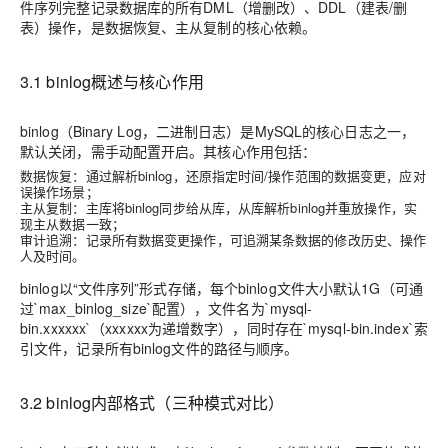
件序列完整记录数据库的所有DML（增删改）、DDL（建表/删
表）操作，是数据恢复、主从复制的核心依赖。
3.1 binlog概述与核心作用
binlog（Binary Log，二进制日志）是MySQL的核心日志之一，
默认关闭，需手动配置开启。其核心作用包括：
数据恢复：通过解析binlog，还原指定时间/操作范围的数据变更，应对
误操作场景；
主从复制：主库将binlog同步给从库，从库解析binlog并重放操作，实
现主从数据一致；
审计追溯：记录所有数据变更操作，可追溯某条数据的修改历史、操作
人及时间。
binlog以“文件序列”形式存储，每个binlog文件大小默认1G（可通
过`max_binlog_size`配置），文件名为`mysql-
bin.xxxxxx`（xxxxxx为递增数字），同时存在`mysql-bin.index`索
引文件，记录所有binlog文件的路径与顺序。
3.2 binlog内部格式（三种模式对比）