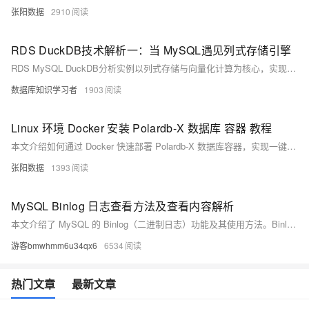
张阳数据
2910
RDS DuckDB技术解析一：当 MySQL遇见列式存储引擎
RDS MySQL DuckDB分析实例以​列式存储与向量化计算​为核心，实现​复杂分析查询性能百倍跃升​，为企业在海量数据规模场景下提供​实时分析能力​，加速企业数据驱动型决策效能。​​
数据库知识学习者
1903
Linux 环境 Docker 安装 Polardb-X 数据库 容器 教程
本文介绍如何通过 Docker 快速部署 Polardb-X 数据库容器，实现一键启动。涵盖镜像拉取、容器运行、登录验证等步骤，操作简便，适用于快速开发与测试环境。附往期7篇主流系统安装教程。
张阳数据
1393
MySQL Binlog 日志查看方法及查看内容解析
本文介绍了 MySQL 的 Binlog（二进制日志）功能及其使用方法。Binlog 记录了数据库的所有数据变更操作，如 INSERT、UPDATE 和 DELETE，对数据恢复、主从复制和审计至关重要。文章详细说明了如何开启 Binlog 功能、查看当前日志文件及内容，并解析了常见的事件类型，包括 Format_desc、Query、Table_map、Write_rows、Update_rows 和 Delete_rows 等，帮助用户掌握数据库变化历史，提升维护和排障能力。
游客bmwhmm6u34qx6
6534
热门文章
最新文章