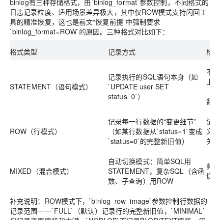
binlog有三种存储格式，由`binlog_format`参数控制，不同格式的
日志记录粒度、适用场景差异极大，其中仅ROW模式支持闪回工
具的精准恢复，这也是前文“恢复前提”中强制要求
`binlog_format=ROW`的原因。三种格式对比如下：
格式类型
记录方式
核
不记
记录执行的SQL语句本身（如
上下
STATEMENT（语句模式）
`UPDATE user SET
（如
status=0`）
数
记录每一行数据的“变更细节”
记
ROW（行模式）
（如某行数据从`status=1`变成
义；
`status=0`的完整新旧值）
关
自动切换模式：简单SQL用
兼
MIXED（混合模式）
STATEMENT，复杂SQL（含函
切
数、子查询）用ROW
补充说明：ROW模式下，`binlog_row_image`参数控制行数据的
记录范围——`FULL`（默认）记录行的完整新旧值，`MINIMAL`