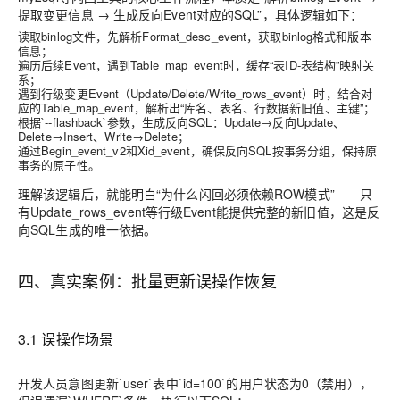
提取变更信息 → 生成反向Event对应的SQL”，具体逻辑如下：
读取binlog文件，先解析Format_desc_event，获取binlog格式和版本
信息；
遍历后续Event，遇到Table_map_event时，缓存“表ID-表结构”映射关
系；
遇到行级变更Event（Update/Delete/Write_rows_event）时，结合对
应的Table_map_event，解析出“库名、表名、行数据新旧值、主键”；
根据`--flashback`参数，生成反向SQL：Update→反向Update、
Delete→Insert、Write→Delete；
通过Begin_event_v2和Xid_event，确保反向SQL按事务分组，保持原
事务的原子性。
理解该逻辑后，就能明白“为什么闪回必须依赖ROW模式”——只
有Update_rows_event等行级Event能提供完整的新旧值，这是反
向SQL生成的唯一依据。
四、真实案例：批量更新误操作恢复
3.1 误操作场景
开发人员意图更新`user`表中`id=100`的用户状态为0（禁用），