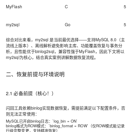
MyFlash
C
5.7
my2sql
Go
5.7 
综合对比来看，
my2sql
是当前最优选择——支持MySQL 8.0（主
流线上版本）、离线解析避免影响主库、功能覆盖恢复与事务分
析，且性能优于binlog2sql，兼容性强于MyFlash，因此下文将以
my2sql为核心，结合真实案例讲解数据恢复流程。
二、恢复前提与环境说明
2.1 必备前提（核心！）
闪回工具依赖binlog实现数据恢复，需提前满足以下配置条件，否
则无法正常使用：
MySQL已开启binlog日志：`log_bin = ON`
binlog格式为ROW模式：`binlog_format = ROW`（仅ROW模式能记录
行级完整变更，支持精准恢复）