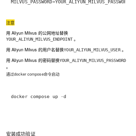
MILVUS_PASSWORD=YOUR_ALIYUN_MILVUS_PASSWORD
注意
用 Aliyun Milvus 的公网地址替换
。
YOUR_ALIYUN_MILVUS_ENDPOINT
用 Aliyun Milvus 的用户名替换
。
YOUR_ALIYUN_MILVUS_USER
用 Aliyun Milvus 的密码替换
YOUR_ALIYUN_MILVUS_PASSWORD
。
通过docker compose命令启动
docker compose up -d
安装成功验证