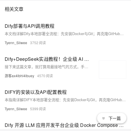
相关文章
Dify部署与API调用教程
本文档详解Dify本地部署全流程：先安装Docker与Git；再克隆GitHub源码、复制配置；最后访问localhost/apps完成初始化，集成CanopyWave插件并配置专属API密钥，即可调用全部AI模型。（239字）
Tyenn_Siiwee
3752
Dify+DeepSeek实战教程！企业级 AI 文档库本地化部署，数据安全与智能检索我都要
接下来这篇文章，就打算用最接地气的方式，手把手带你从 0 到 1 搭建一套专属的本地知识库系统。无论你是想优化企业内部文档检索（不用担心敏感数据上传云端的风险），还是像我一样想为用户打造更智能的文档服务，都能跟着步骤一步步实现。咱们不卖关子，直接上干货
游客ax4lbhl4lbuey
4570
DIFY的安装以及API配置教程
本指南详解DIFY本地部署全流程：先安装Docker与Git，再克隆GitHub官方仓库（langgenius/dify）；接着通过终端完成配置文件复制与初始化（访问http://localhost/install）；最后集成CanopyWave插件，配置专属API密钥及模型地址，即可启用企业级AI应用。
Tyenn_Siiwee
5399
下一篇
Dify 开源 LLM 应用开发平台企业级 Docker Compose 部署手册