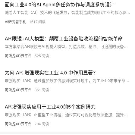
面向工业4.0的AI Agent多任务协作与调度系统设计
随着人工智能（AI）技术的飞速发展，智能制造成为现代工业的核心驱动力。传统制造系统在面对多任务、高频次和动态变化的调度需求时，往往效率低下。而基于AI Agent的多任务协作与调度机制为解决这一问题提供了全新思路。本文聚焦于面向智能制造场景中，如何通过AI Agent实现多任务协作调度，并引入强化学习方法进行算法优化。
AI研究者手札
1617
AR眼镜+AI大模型：颠覆工业设备验收流程的智能革命
本方案结合AR眼镜与AI视觉大模型，打造高效、精准、可追溯的设备验收流程。通过第一视角记录、智能识别、结构化数据生成与智能报表功能，提升验收效率与质量，助力企业实现智能化管理。
阿法龙XR云平台
525
为何 AR 增强现实在工业 4.0 中作用显著？
增强现实（AR）通过叠加数字信息到现实环境中，为工业4.0带来革命性变革。它在设备维护、室内导航、技能培训、制造流程及市场营销等方面广泛应用，显著提升效率、降低成本，助力工业迈向智能化与数字化新时代。
阿法龙XR云平台
361
AR增强现实应用于工业4.0的5个案例研究
增强现实（AR）正重塑工业流程，通过实时可视化与数据叠加，提升效率、安全与质量。本文介绍AR在设备维护、汽车制造、质量控制及航空等领域的应用案例，展现其如何助力企业优化操作、减少错误并提升培训效果，推动智能化升级。
阿法龙XR云平台
704