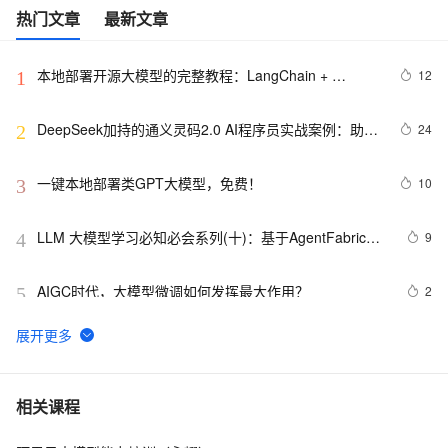
热门文章
最新文章
本地部署开源大模型的完整教程：LangChain + 
12
1
Streamlit+ Llama
DeepSeek加持的通义灵码2.0 AI程序员实战案例：助力
24
2
嵌入式开发中的算法生成革新
一键本地部署类GPT大模型，免费！
10
3
LLM 大模型学习必知必会系列(十)：基于AgentFabric实
9
4
现交互式智能体应用,Agent实战
AIGC时代，大模型微调如何发挥最大作用？
2
5
想让小模型‘偷师’大模型，如何选择合适的知识蒸馏技
17
6
术？
最佳实践3：用通义灵码开发一款 App
9
7
相关课程