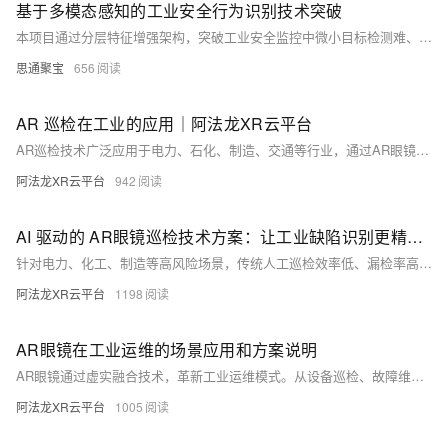
基于多模态感知的工业安全行为识别技术突破
本项目通过分层特征增强架构，突破工业安全监控中微小目标检测难、行为理解缺失和响应延迟高等技术瓶颈。采用动态ROI聚焦、时空域建模与联邦学习等创新技术，实现厘米级行为捕捉，准确率提升300%，隐患识别响应速度提高112倍，并已在危化、电力、医疗等行业落地应用，具备广阔推广前景。
思通聚宝
656
AR 巡检在工业的应用｜阿法龙XR云平台
AR巡检技术广泛应用于电力、石化、制造、交通等行业，通过AR眼镜或平板实时叠加设备参数、历史数据及操作指引，提升巡检效率与准确性。支持远程协作、自动记录分析，并可在高危环境实现无人巡检，大幅降低安全风险，推动智能化运维升级。
阿法龙XR云平台
942
AI 驱动的 AR眼镜巡检技术方案：让工业缺陷识别更精准高效｜阿法龙XR云平台​
针对电力、化工、制造等高风险场景，传统人工巡检效率低、漏检率高。我们推出AI+AR智能巡检方案，集成高清视觉与多传感器数据，采用轻量化YOLOv8-Nano和ResNet50模型实现缺陷实时检测与分级，结合ORB-SLAM3空间定位，在AR眼镜中精准叠加缺陷标注，识别准确率超95%，效率提升50%以上，助力巡检智能化、可视化、可追溯。
阿法龙XR云平台
1198
AR眼镜在工业运维的场景应用和方案说明
AR眼镜通过虚实融合技术，革新工业运维模式。从设备巡检、故障维修到员工培训，AR实现远程协作、实时数据叠加与沉浸式教学，大幅提升效率与准确性，推动智能工厂发展。
阿法龙XR云平台
1005