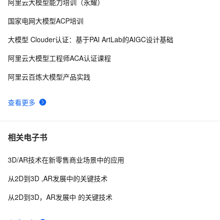
阿里云大模型能力培训（永耀）
CHRONOS：阿里通义联合上海交大推出时间线摘要生成
6
8
框架，适用于大规模新闻数据的时间线生成任务
国家电网大模型ACP培训
【机器学习】RLHF：在线方法与离线算法在大模型语言
8
9
大模型 Clouder认证：基于PAI ArtLab的AIGC设计基础
模型校准中的博弈
蚂蚁百灵大模型推出20亿参数遥感模型SkySense
9
10
阿里云大模型工程师ACA认证课程
阿里云百炼大模型产品实践
查看更多
相关电子书
3D/AR技术在新零售商业场景中的应用
从2D到3D ,AR发展中的关键技术
从2D到3D，AR发展中 的关键技术