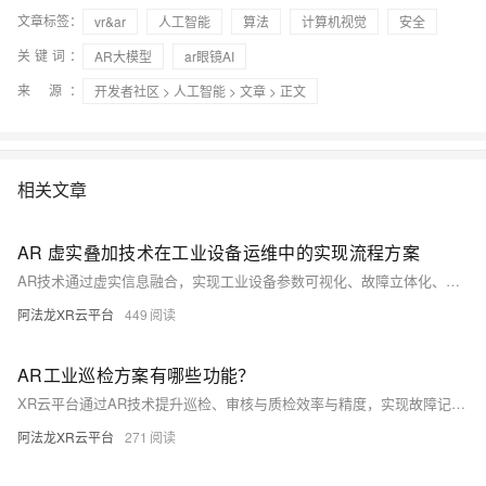
文章标签：
vr&ar
人工智能
算法
计算机视觉
安全
关键词：
AR大模型
ar眼镜AI
来 源：
开发者社区
>
人工智能
>
文章
> 正文
相关文章
AR 虚实叠加技术在工业设备运维中的实现流程方案
AR技术通过虚实信息融合，实现工业设备参数可视化、故障立体化、操作直观化，提升运维效率与精度。结合物联网与数字孪生，打造智能运维新范式。
阿法龙XR云平台
449
AR工业巡检方案有哪些功能？
XR云平台通过AR技术提升巡检、审核与质检效率与精度，实现故障记录、处理与报告全流程数字化。平台支持实时分步指导、自动报告生成、远程协作及结构化检查流程，确保操作规范，即使经验不足者也能高效完成任务。AR眼镜集成AI故障报告系统，支持照片、视频留证，结合物联网数据动态调整流程，全面优化检查体验与质量控制。
阿法龙XR云平台
271