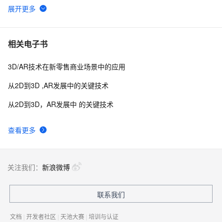
Airbnb引入AR和VR技术，帮助租客全方位欣赏心仪房间
8
6
当教育碰上VR和AR，学生会沉迷于学习无法自拔吗？
563
7
相关电子书
3D/AR技术在新零售商业场景中的应用
MIT让艺术和技术擦出火花，画出一条AR壁画隧道
628
8
从2D到3D ,AR发展中的关键技术
MIT让艺术和技术擦出火花，画出一条AR壁画隧道
585
9
从2D到3D，AR发展中 的关键技术
AR软件公司Upskill获B轮融资，投资方包括波音HorizonX
4
10
查看更多
关注我们：
新浪微博
联系我们
文档
|
开发者社区
|
天池大赛
|
培训与认证