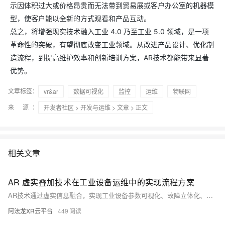
示因体积过大或价格昂贵而无法带到贸易展或客户办公室的机器模
型，使客户能以全新的方式观看和产品互动。
总之，将增强现实技术融入工业 4.0 乃至工业 5.0 领域，是一项
革命性的突破，有望彻底改变工业领域。从改进产品设计、优化制
造流程，到提高维护效率和创新培训方案，AR技术都能带来显著
优势。​
文章标签：
vr&ar
数据可视化
监控
运维
物联网
来 源：
开发者社区
>
开发与运维
>
文章
> 正文
相关文章
AR 虚实叠加技术在工业设备运维中的实现流程方案
AR技术通过虚实信息融合，实现工业设备参数可视化、故障立体化、操作直观化，提升运维效率与精度。结合物联网与数字孪生，打造智能运维新范式。
阿法龙XR云平台
449