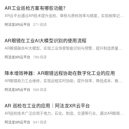
AR工业巡检方案有哪些功能？
XR云平台通过AR技术提升巡检、审核与质检效率与精度，实现故障记录、处理与报告全流程数字化。平台支持实时分步指导、自动报告生成、远程协作及结构化检查流程，确保操作规范，即使经验不足者也能高效完成任务。AR眼镜集成AI故障报告系统，支持照片、视频留证，结合物联网数据动态调整流程，全面优化检查体验与质量控制。
阿法龙XR云平台
271
AR眼镜在工业AI大模型识别的使用流程​
AR眼镜融合AI大模型，实现工业场景智能识别与预警，提升制造质量与安全。通过多模态模型适配、开源模型选型、端云协同部署及定向训练，打造高精度工业AI识别系统，助力制造业智能化升级。
阿法龙XR云平台
789
降本增效神器：AR眼镜远程协助在数字化工业的应用
AR眼镜助力工业维修，实现远程实时协助，提升效率，降低成本，推动工业智能化发展。
阿法龙XR云平台
566
AR 巡检在工业的应用｜阿法龙XR云平台
AR巡检技术广泛应用于电力、石化、制造、交通等行业，通过AR眼镜或平板实时叠加设备参数、历史数据及操作指引，提升巡检效率与准确性。支持远程协作、自动记录分析，并可在高危环境实现无人巡检，大幅降低安全风险，推动智能化运维升级。
阿法龙XR云平台
941