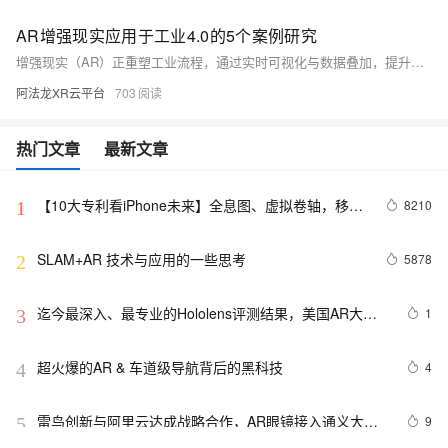
AR增强现实应用于工业4.0的5个案例研究
增强现实（AR）正重塑工业流程，通过实时可视化与数据叠加，提升效率、安全与质量。本文介绍AR在设备维护、汽车制造、质量控制及航空等领域的应用案例，展现其如何助力企业优化操作、减少错误并提升培训效果，推动智能化升级。
阿法龙XR云平台
703
热门文章
最新文章
【10大专利看iPhone未来】全息图、虚拟卷轴，移动
8210
1
AR……苹果还有哪些黑科技？
SLAM+AR 技术与应用的一些思考
5878
2
迄今最深入、最专业的Hololens评测结果，美国AR大咖
1
3
艾迪·奥夫曼现身说法
超火爆的AR & 车道级导航背后的黑科技
4
4
雷鸟创新与阿里云达成战略合作，AR眼镜接入通义大模
9
5
型