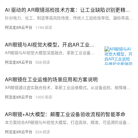
AI 驱动的 AR眼镜巡检技术方案：让工业缺陷识别更精准高效｜阿法龙XR云平台​
针对电力、化工、制造等高风险场景，传统人工巡检效率低、漏检率高。我们推出AI+AR智能巡检方案，集成高清视觉与多传感器数据，采用轻量化YOLOv8-Nano和ResNet50模型实现缺陷实时检测与分级，结合ORB-SLAM3空间定位，在AR眼镜中精准叠加缺陷标注，识别准确率超95%，效率提升50%以上，助力巡检智能化、可视化、可追溯。
阿法龙XR云平台
1194
AR眼镜与AI视觉大模型，开启AR工业巡检与维护全新体验
AR眼镜与AI视觉大模型深度融合，革新工业设备巡检方式。实时采集数据、智能分析预警，提升巡检效率与准确性，保障工业生产安全高效运行。
阿法龙XR云平台
558
AR眼镜在工业运维的场景应用和方案说明
AR眼镜通过虚实融合技术，革新工业运维模式。从设备巡检、故障维修到员工培训，AR实现远程协作、实时数据叠加与沉浸式教学，大幅提升效率与准确性，推动智能工厂发展。
阿法龙XR云平台
1005
AR眼镜+AI大模型：颠覆工业设备验收流程的智能革命
本方案结合AR眼镜与AI视觉大模型，打造高效、精准、可追溯的设备验收流程。通过第一视角记录、智能识别、结构化数据生成与智能报表功能，提升验收效率与质量，助力企业实现智能化管理。
阿法龙XR云平台
524