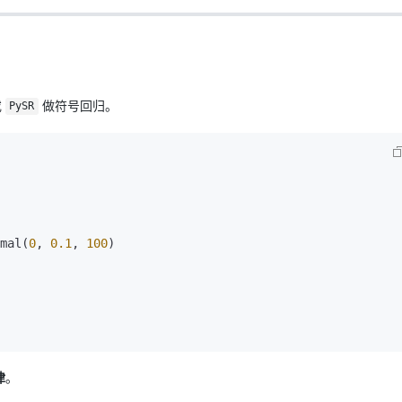
或
做符号回归。
PySR
mal(
0
, 
0.1
, 
100
)

律
。