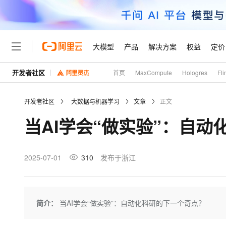
大模型
产品
解决方案
权益
定价
开发者社区
首页
MaxCompute
Hologres
Fli
大模型
产品
解决方案
权益
定价
云市场
伙伴
服务
了解阿里云
精选产品
精选解决方案
普惠上云
产品定价
精选商城
成为销售伙伴
售前咨询
为什么选择阿里云
千问AI平台
开发者社区
大数据与机器学习
文章
正文
了解云产品的定价详情
大模型服务平台百炼
睿译宝，AI翻译排版一
普惠上云 官方力荐
分销伙伴
在线服务
网站建设
什么是云计算
大
当AI学会“做实验”：自
大模型服务与应用平台
上传文档即自动完成翻译和
云服务器38元/年起，超
咨询伙伴
多端小程序
技术领先
云上成本管理
售后服务
轻量应用服务器
GLM-5.2：长任务时代
官方推荐返现计划
大模型
精选产品
精选解决方案
Salesforce 国际版订阅
稳定可靠
管理和优化成本
推荐新用户得奖励，单订单
销售伙伴合作计划
2025-07-01
310
发布于浙江
自助服务
友盟天域
安全合规
人工智能与机器学习
AI
文本生成
云数据库 RDS
Hermes Agent，打造
云工开物
无影生态合作计划
在线服务
观测云
分析师报告
自主进化，持久记忆，越用
高校专属算力普惠，学生认
计算
互联网应用开发
Qwen3.8-Max
HOT
Salesforce On Alibaba C
工单服务
Tuya 物联网平台阿里云
研究报告与白皮书
人工智能平台 PAI
快速拥有专属 OpenClaw
简介：
当AI学会“做实验”：自动化科研的下一个奇点？
大模
Consulting Partner 合
大数据
容器
智能体时代全能旗舰模型
免费试用
短信专区
一站式AI开发、训练和推
蓝凌 OA
AI 大模型销售与服务生
现代化应用