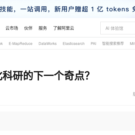
云市场
伙伴
服务
了解阿里云
nk
E-MapReduce
DataWorks
Elasticsearch
PAI
智能搜索推荐
Mi
AI 特惠
数据与 API
成为产品伙伴
企业增值服务
最佳实践
价格计算器
AI 场景体
基础软件
产品伙伴合
阿里云认证
市场活动
配置报价
大模型
自助选配和估算价格
步到位
智启 AI 普惠权益
产品生态集成认证中心
企业支持计划
云上春晚
域名与网站
Qwen Audio：打造专属 AI 语音助手
千问官方 MaaS 平台，为开发者和 Agent 而生，新用户赠送 1 亿 + tokens 额度
一句话生成原生
AI Coding
阿里云Maa
2026 阿里云
云服务器 E
为企业打
数据集
Windows
大模型认证
模型
NEW
NEW
动化科研的下一个奇点？
格式还原
值低价云产品抢先购
至高享 1亿+免费 tokens，加速 Al 应用落地
提供智能易用的域名与建站服务
Qwen-Audio-3.0-Realtime 端到端实时语音角色扮演
输入一句话想法,
智能编程，一键
安全可靠、
产品生态伙伴
专家技术服务
云上奥运之旅
弹性计算合作
阿里云中企出
手机三要素
宝塔 Linux
全部认证
价格优势
开源旗舰模型
即刻拥有 DeepSeek-V4-Pro
阿里云 OPC 创新助力计划
千问大模型
一键部署幻兽
AI 电商营销
对象存储 O
大模型
产品生态伙伴工作台
企业增值服务台
云栖战略参考
云存储合作计
云栖大会
身份实名认证
CentOS
训练营
推动算力普惠，释放技术红利
最高返9万
真正可用的 1M 上下文,一次完成代码全链路开发
快速构建应用程序和网站，即刻迈出上云第一步
轻松解锁专属 DeepSeek-V4-Pro
至高百万元 Token 补贴，加速一人公司成长
多元化、高性能、安全可靠的大模型服务
一键购买专属
从图文生成到
云上的中国
数据库合作计
活动全景
短信
Docker
图片和
自进化智能体
5 分钟轻松部署专属 QwenPaw
Token Plan 模型订阅计划
数字证书管理服务（原SSL证书）
高效搭建 AI
AI 广告创作
无影云电脑
企业成长
NEW
HOT
信息公告
看见新力量
云网络合作计
OCR 文字识别
JAVA
越聪明
证享300元代金券
全托管，含MySQL、PostgreSQL、SQL Server、MariaDB多引擎
Qwen3.8-Max 首发尝鲜，限时加量 10 倍，夜间低至2折
实现全站HTTPS，呈现可信的WEB访问
从聊天伙伴进化为能主动干活的本地数字员工
图文、视频一
随时随地安
魔搭 Mode
Kimi-K3
HappyHors
NEW
loud
服务实践
官网公告
金融模力时刻
Salesforce O
版
发票查验
全能环境
Claude Code + GStack 打造工程团队
千问办公，限时限量积分加倍
Qoder
低代码高效构
AI 建站
短信服务
型
NEW
作计划
Kimi 最新旗舰模型，长程编程与推理利器
让文字生成流
计划
创新中心
魔搭 ModelSc
健康状态
理服务
让AI从“聊天伙伴”进化为能干活的“数字员工”
安装技能 GStack，拥有专属 AI 工程团队
你的AI工作搭子，覆盖日常办公高频场景
面向真实软件的智能体编程平台
0 代码专业建
客户案例
天气预报查询
操作系统
态合作计划