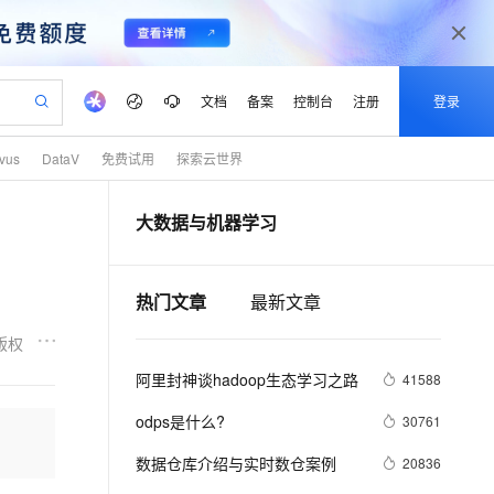
文档
备案
控制台
注册
登录
lvus
DataV
免费试用
探索云世界
验
作计划
器
AI 活动
专业服务
服务伙伴合作计划
开发者社区
加入我们
产品动态
服务平台百炼
阿里云 OPC 创新助力计划
大数据与机器学习
一站式生成采购清单，支持单品或批量购买
可编辑精美 PPT 文稿
S产品伙伴计划（繁花）
峰会
CS
造的大模型服务与应用开发平台
Agency Agents：拥有专属领域专家
AI 生产力先锋
Al MaaS 服务伙伴赋能合作
域名
博文
Careers
至高可申请百万元
Qwen3.8-Max 模型上线
 轻松生成专业的 PPT
开启高性价比 AI 编程新体验
弹性可伸缩的云计算服务
先锋实践拓展 AI 生产力的边界
多领域专家智能体,一键组建 AI 虚拟交付团队
Token 补贴，五大权
计划
海大会
伙伴信用分合作计划
商标
问答
社会招聘
热门文章
最新文章
益加速 OPC 成功
帕鲁游戏服务器
SS
HappyHorse 打造一站式影视创作平台
飞天发布时刻
HOT
Open Search 向量检索版支
划
备案
电子书
校园招聘
联机服务器，轻松开启游戏
视频创作，一键激活电商全链路生产力
稳定、安全、高性价比、高性能的云存储服务
所见，即是所愿
持视频检索 Pipeline 功能
可视化编排打通从文字构思到成片全链路闭环
更多支持
版权
划
公司注册
镜像站
视频生成
语音识别与合成
 智能体与工作流应用
漫剧工坊：一站式动画创作平台
AI 实训营
应用身份服务 (IDaaS)
阿里封神谈hadoop生态学习之路
41588
合作伙伴培训与认证
划
上云迁移
站生成，高效打造优质广告素材
全接入的云上超级电脑
通过阿里云百炼高效搭建AI应用,助力高效开发
快速生产连贯的高质量长漫剧
从基础到进阶，Agent 创客手把手教你
OpenClaw 管理能力上线
lScope
我要反馈
e-1.1-T2V
Qwen3-TTS-Flash
odps是什么?
30761
查询合作伙伴
n Alibaba Cloud ISV 合作
代维服务
建企业门户网站
10 分钟搭建微信、支付宝小程序
MaxCompute MaxFrame 提
畅细腻的高质量视频
离线语音合成大模型，多语言方言自适应，低延迟高稳定
创新加速
ope
数据仓库介绍与实时数仓案例
登录合作伙伴管理后台
我要建议
20836
站，无忧落地极速上线
以可视化方式快速构建移动和 PC 门户网站
国内短信简单易用，安全可靠，秒级触达，全球覆盖200+国家和地区。
高效部署网站，快速应用到小程序
供自动弹性内存功能