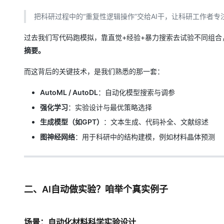
大模型解决方案
把科研过程中的“重复性逻辑操作”交给AI干，让科研工作者专
迁移与运维管理
快速部署 Dify，高效搭建 
过去我们写代码跑模拟，靠直觉+经验+暴力搜索去试验不同组合
专有云
摘要。
10 分钟在聊天系统中增加
而这背后的关键技术，是我们熟悉的那一套：
AutoML / AutoDL
：自动化模型搜索与调参
强化学习
：实验设计与最优策略选择
生成模型（如GPT）
：文本生成、代码补全、文献综述
图神经网络
：用于科研中的结构建模，例如材料晶体预测
二、AI自动做实验？咱举个真实例子
场景：自动化材料科学实验设计