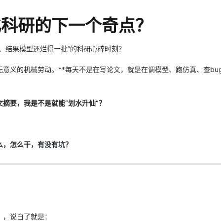
Deepseek-v4-pro
HappyHors
同享
万小智 AI 建站低至 15元/月
Qoder CN
AI 短剧/漫剧
云原生数据库 
快递物流查询
WordPress
成为服务伙
高校合作
点，立即开启云上创新
覆盖公网/内网、递归/权威、移动APP等全场景解析服务
送.CN域名，送备案服务码
基于千问大模型等，支持代码智能生成、研发智能问答
AI助力短剧
态智能体模型
旗舰 MoE 大模型，百万上下文与顶尖推理能力
图生视频，流
动化科研的下一个奇点？
Ubuntu
服务生态伙伴
云工开物
企业应用
Works
Night Plan 支持 Qwen 3.8-Max
云原生大数据计算服务 MaxCompute
AI 办公
容器服务 Kub
NEW
GLM-5.2
Wan2.7-T
Red Hat
30+ 款产品免费体验
Data Agent 驱动的一站式 Data+AI 开发治理平台
夜间 5 折，Qwen/Meoo/TokenPlan 客户专享
面向分析的企业级SaaS模式云数据仓库
AI智能应用
提供一站式管
、结果模型还烂得一批”的科研心碎时刻？
科研合作
视觉 Coding、空间感知、多模态思考等全面升级
1M上下文，专为长程任务能力而生
ERP
堂（旗舰版）
SUSE
智能客服
无意义的机械劳动。**每天不是在写论文，就是在调模型、跑仿真、查bu
CRM
防护产品
2个月
自动承接线索
建站小程序
OA 办公系统
AI 应用构建
大模型原生
文摘要，我是不是就能“划水升仙”？
力提升
财税管理
模板建站
Qoder
大模型服务平台百炼-应用模版
HOT
NEW
面向真实软件
个人版上线、团队版降价；千问3.8-Max首发发尝鲜
丰富多元化的应用模版和解决方案
400电话
定制建站
么，怎么干，有没有坑？
万有无界
大模型服务平台百炼-智能体
方案
广告营销
模板小程序
的模型效果
灵活可视化地构建企业级 Agent
定制小程序
秒悟
人工智能平台 PAI
APP 开发
云端极速 AI 
新一代 AI 视频生成模型，深度适配广告营销等场景
AI Native 的算法工程平台，一站式完成建模、训练、推理服务部署
建站系统
）
，说白了就是：