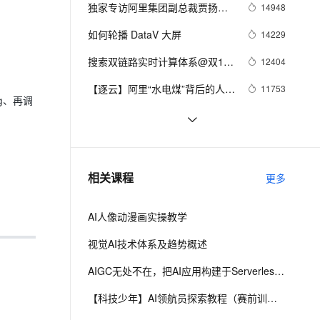
安全
我要投诉
e-1.1-I2V
Cosyvoice-V3-Flash
独家专访阿里集团副总裁贾扬
14948
PolarDB
上云场景组合购
Milvus 弹性伸缩功能新增节
伴
清：我为什么选择加入阿里巴
漫剧创作，剧本、分镜、视频高效生成
100%兼容MySQL、PostgreSQL，兼容Oracle，支持集中和分布式
覆盖90%+业务场景，专享组合折扣价
点支持范围
畅自然，细节丰富
高表现力语音合成大模型，语音克隆听感自然
VPN
如何轮播 DataV 大屏
14229
巴？
ernetes 版 ACK
云聚AI 严选权益
AI 原生数据库服务发布
SSL 证书
搜索双链路实时计算体系@双11
2V
Fun-ASR
12404
，一键激活高效办公新体验
理容器应用的 K8s 服务
精选AI产品，从模型到应用全链提效
Agent 数据网关
实战
文戏情感细腻自然，动作戏激烈拳拳到肉，实现更强表演能力
支持中英文自由切换，具备更强的噪声鲁棒性
堡垒机
【逐云】阿里“水电煤”背后的人物
11753
AI 用量加速计划
云原生数据库 PolarDB
g、再调
故事
防火墙
、识别商机，让客服更高效、服务更出色。
新老同享，达量后返
Agentic Database 发布
凑单算法——基于Graph 
11718
Embedding的bundle mining
主机安全
应用
JindoFS解析 - 云上大数据高性能
11694
数据湖存储方案
千问办公
NEW
MaxCompute/DataWorks权限问
11270
AI 应用及服务市场
相关课程
更多
的智能体编程平台
一站式AI生产力平台
题排查建议
AI 应用
伶鹊
AI人像动漫画实操教学
企业级人与Agent协作平台，接入和调度多个数字员工
智能客服平台，对话机器人、对话分析、智能外呼
大模型
视觉AI技术体系及趋势概述
大模型服务平台百炼 - 全妙
自然语言处理
AIGC无处不在，把AI应用构建于Serverless之上
应用创作平台
多模态内容创作工具，已接入 DeepSeek
数据标注
【科技少年】AI领航员探索教程（赛前训练）
机器学习