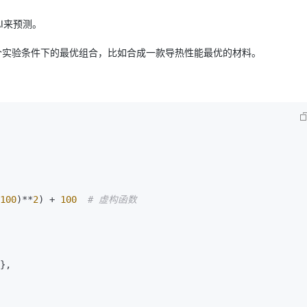
I来预测。
实验条件下的最优组合，比如合成一款导热性能最优的材料。
100
)**
2
) + 
100
# 虚构函数
},
