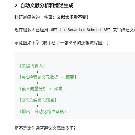
2.
自动文献分析和综述生成
科研最痛苦的一件事：
文献太多看不完！
现在很多人已经用
来写综述文
GPT-4 + Semantic Scholar API
示意图如下👇（我手绘了一张简单的逻辑流程图）：
[关键词输入]
[API检索论文元数据 + 摘要]
[嵌入向量分析 + 聚类]
[GPT总结核心观点]
[输出：自动化综述草稿]
是不是比你通宵翻论文高效多了？