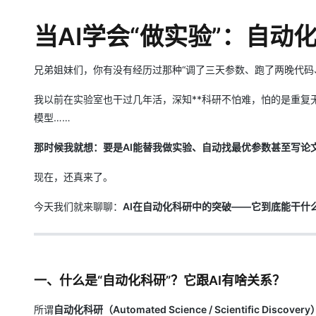
存储
天池大赛
Qwen3.7-Plus
云解析DNS
解决方案免费试用 新老
电子合同
最高领取价值200元试用
能看、能想、能动手的多模
安全
当AI学会“做实验”：自
网络与CDN
AI 算法大赛
畅捷通
大数据开发治理平台 Data
AI 产品 免费试用
网络
安全
云开发大赛
Qwen3-VL-Plus
Tableau 订阅
1亿+ 大模型 tokens 和 
兄弟姐妹们，你有没有经历过那种“调了三天参数、跑了两晚代码
可观测
入门学习赛
中间件
AI空中课堂在线直播课
云防火墙
140+云产品 免费试用
我以前在实验室也干过几年活，深知**科研不怕难，怕的是重复
上云与迁云
云原生的云上边界网络安全
产品新客免费试用，最长1
数据库
模型……
生态解决方案
大模型服务
企业出海
大模型ACA认证体验
大数据计算
那时候我就想：要是AI能替我做实验、自动找最优参数甚至写论
助力企业全员 AI 认知与能
行业生态解决方案
千问AI平台-Token Plan
政企业务
媒体服务
现在，还真来了。
开发者生态解决方案
企业服务与云通信
今天我们就来聊聊：
AI在自动化科研中的突破——它到底能干什
千问AI平台-模型体验
AI 开发和 AI 应用解决
在线体验全尺寸、多种模态
域名与网站
Happy 系列大模型
终端用户计算
一、什么是“自动化科研”？它跟AI有啥关系？
Serverless
所谓
自动化科研（Automated Science / Scientific Discovery
开发工具