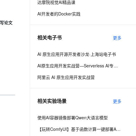
达摩院视觉AI精品课
AI开发者的Docker实践
息提取
与 AI 智能体进行实时音视频通话
至写论文
从文本、图片、视频中提取结构化的属性信息
构建支持视频理解的 AI 音视频实时通话应用
t.diy 一步搞定创意建站
构建大模型应用的安全防护体系
相关电子书
更多
通过自然语言交互简化开发流程,全栈开发支持
通过阿里云安全产品对 AI 应用进行安全防护
AI 原生应用开源开发者沙龙·上海站电子书
AI原生应用开发实战营—Serverless AI专场·北京
阿里云 AI 原生应用开发实战营
相关实验场景
更多
使用AI容器镜像部署Qwen大语言模型
【玩转ComfyUI】基于函数计算一键部署AI生图平台ComfyUI