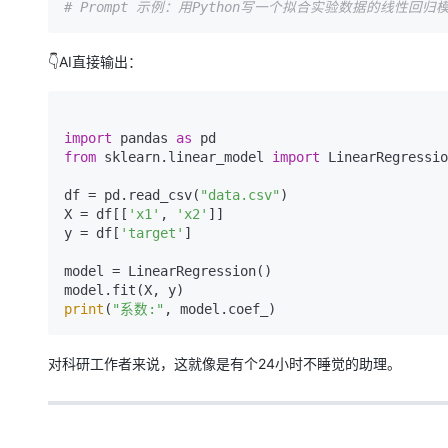
# Prompt 示例：用Python写一个拟合实验数据的线性回归
👇AI直接输出：
import
 pandas 
as
from
 sklearn.linear_model 
import
 LinearRegressio
df = pd.read_csv(
"data.csv"
)

X = df[[
'x1'
, 
'x2'
]]

y = df[
'target'
]

model = LinearRegression()

print
(
"系数:"
对科研工作者来说，这就像是有个24小时不睡觉的助理。