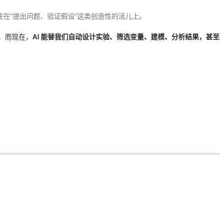
注在“提出问题、验证假设”这类创造性的活儿上。
AI 应用
10分钟微调：让0.6B模型媲美235B模
多模态数据信
型
，而现在，
AI 能替我们自动设计实验、筛选变量、建模、分析结果，甚
依托云原生高可用架构,实现Dify私有化部署
用1%尺寸在特定领域达到大模型90%以上效果
一个 AI 助手
超强辅助，Bol
即刻拥有 DeepSeek-R1 满血版
在企业官网、通讯软件中为客户提供 AI 客服
多种方案随心选，轻松解锁专属 DeepSeek