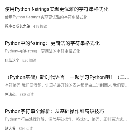
使用Python f-strings实现更优雅的字符串格式化
使用Python f-strings实现更优雅的字符串格式化
程序员成长之路
419
Python中的f-string：更简洁的字符串格式化
Python中的f-string：更简洁的字符串格式化
纠结这个
526
（Python基础）新时代语言！一起学习Python吧！（二）：字符编码由来；Python字符串、字符串格式化；list集合和tuple元组区别
字符编码 我们要清楚，计算机最开始的表达都是由二进制而来 我们要想通过二进制来表示我们熟知的字符看看以下的变化 例如： 1 的二进制编码为 0000 0001 我们通过A这个字符，让其在计算机内部存储（现如今，A 字符在地址通常表示为65） 现在拿A举例： 在计算机内部 A字符，它本身表示为 65这个数，在计算机底层会转为二进制码 也意味着A字符在底层表示为 1000001 通过这样的字符表示进行转换，逐步发展为拥有127个字符的编码存储到计算机中，这个编码表也被称为ASCII编码。 但随时代变迁，ASCII编码逐渐暴露短板，全球有上百种语言，光是ASCII编码并不能够满足需求
凉凉心.
389
Python字符串全解析：从基础操作到高级技巧
Python字符串处理详解，涵盖基础操作、格式化、编码、正则表达式及性能优化等内容，结合实际案例帮助开发者系统掌握字符串核心技能，提升文本处理与编程效率。
站大爷
854