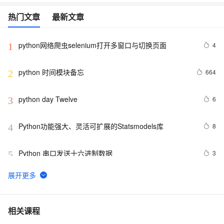
热门文章
最新文章
python网络爬虫selenium打开多窗口与切换页面
4
1
python 时间模块备忘
664
2
python day Twelve
6
3
Python功能强大、灵活可扩展的Statsmodels库
8
4
Python 串口发送十六进制数据
3
5
python join 和 split的常用使用方法
571
6
python 模块初始
6
7
相关课程