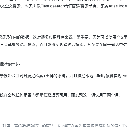
实现中文全文搜索，也无需像Elasticsearch专门配置搜索节点，配置Atlas Ind
AI 应用
10分钟微调：让0.6B模型媲美235B模
多模态数据信
型
依托云原生高可用架构,实现Dify私有化部署
用1%尺寸在特定领域达到大模型90%以上效果
一个 AI 助手
超强辅助，Bol
键字或短语在内的数据。这对很多应用程序来说非常重要，因为可以使用全文
即刻拥有 DeepSeek-R1 满血版
在企业官网、通讯软件中为客户提供 AI 客服
实现了中日英韩粤多语言搜索，而且能够实现跨语言搜索，甚至是在同一句话中
多种方案随心选，轻松解锁专属 DeepSeek
超高性能检索重排
最低延迟且同时满足检索+重排的系统，并且搭建本地Infinity镜像实现emb
io.AI上述系统在全球任何范围内都是低延迟高可用，而实现这一切仅用了两个月。
Rubii，利用丰富的数据和精进的算法，Rubii正在变得更富场景感和体验感；T