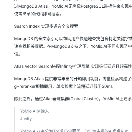
大模型解决方案
过MongoDB Atlas，YoMio.AI无需像PostgreSQL装插件来
迁移与运维管理
仅需简单的代码即可搜索。
快速部署 Dify，高效搭建 
专有云
Search Index 实现多语言全文搜索
10 分钟在聊天系统中增加
MongoDB 的全文索引可以帮助用户快速地查找包含特定关
速查找相关数据。在MongoDB支持之下，YoMio.AI不但
读。
Atlas Vector Search搭配Infinity推理引擎 实现极低延迟且
MongoDB Atlas 提供非常丰富的开箱即用功能，向量检索构建了
g+reranker即插即用，单次检索全流程延迟低于50ms。
除此之外，通过Atlas全球集群(Global Cluster)，YoM
YoMio.AI创始人
Junity
YoMio.AI业务分为ToC和ToB两类。ToC为主推的AI角色