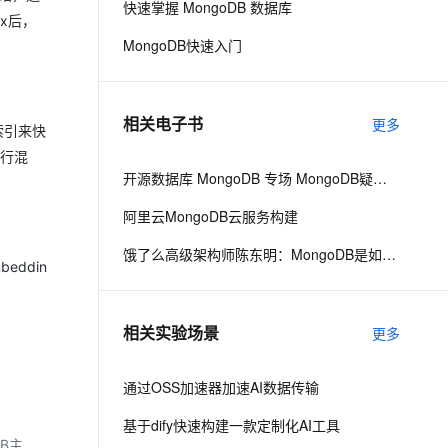
快速掌握 MongoDB 数据库
ex后，
MongoDB快速入门
息提取
与 AI 智能体进行实时音视频通话
从文本、图片、视频中提取结构化的属性信息
构建支持视频理解的 AI 音视频实时通话应用
t.diy 一步搞定创意建站
构建大模型应用的安全防护体系
相关电子书
更多
索引来快
通过自然语言交互简化开发流程,全栈开发支持
通过阿里云安全产品对 AI 应用进行安全防护
进行混
开源数据库 MongoDB 专场 MongoDB疑难杂症分析及优化
阿里云MongoDB云服务构建
饿了么高级架构师陈东明：MongoDB是如何逐步提高可靠性的
eddin
相关实验场景
更多
通过OSS加速器加速AI数据传输
基于dify快速构建一款定制化AI工具
oB主