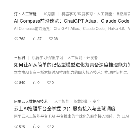
汀丶人工智能
|
10月前
|
机器学习/深度学习
人工智能
自然语
AI Compass前沿速览：ChatGPT Atlas、Claude Code、Haiku 4.5、V
762
37
38
三桥君
|
机器学习/深度学习
人工智能
开发者
如何让AI从简单的记忆型模型进化为具备深度推理能力的
840
0
0
阿里云大数据Al技术
|
人工智能
负载均衡
安全
云上AI推理平台全掌握 (3)：服务接入与全球调度
676
0
0