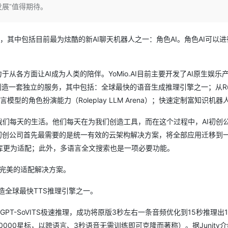
Deepseek-v4-pro
HappyHors
式发展”值得期待。
同享
万小智 AI 建站低至 15元/月
Qoder CN
AI 短剧/漫剧
云原生数据库 
快递物流查询
WordPress
成为服务伙
高校合作
点，立即开启云上创新
覆盖公网/内网、递归/权威、移动APP等全场景解析服务
送.CN域名，送备案服务码
基于千问大模型等，支持代码智能生成、研发智能问答
AI助力短剧
态智能体模型
旗舰 MoE 大模型，百万上下文与顶尖推理能力
图生视频，流
Ubuntu
服务生态伙伴
云工开物
企业应用
Works
Night Plan 支持 Qwen 3.8-Max
云原生大数据计算服务 MaxCompute
AI 办公
容器服务 Kub
，其中包括目前最为炫酷的新AI聊天机器人之一：角色AI。角色AI可以
NEW
GLM-5.2
Wan2.7-T
Red Hat
30+ 款产品免费体验
Data Agent 驱动的一站式 Data+AI 开发治理平台
夜间 5 折，Qwen/Meoo/TokenPlan 客户专享
面向分析的企业级SaaS模式云数据仓库
AI智能应用
提供一站式管
。
科研合作
视觉 Coding、空间感知、多模态思考等全面升级
1M上下文，专为长程任务能力而生
ERP
堂（旗舰版）
SUSE
智能客服
力于从各方面让AI成为人类的陪伴。YoMio.AI目前主要开发了AI原生娱乐产品
CRM
防护产品
2个月
自动承接线索
构，创造一套独立的服务，其中包括：全球最快的语音生成推理引擎之一；从Rub
建站小程序
OA 办公系统
AI 应用构建
大模型原生
的角色扮演能力（Roleplay LLM Arena）；快速定制富知识机器
力提升
财税管理
模板建站
Qoder
大模型服务平台百炼-应用模版
HOT
NEW
我们每天的生活。他们每天在为我们创造工具，而在这个过程中，AI初创
面向真实软件
个人版上线、团队版降价；千问3.8-Max首发发尝鲜
丰富多元化的应用模版和解决方案
400电话
定制建站
发而言，初创公司首先最需要的是统一有效的云架构解决方案，将全部应用迁移到
库更为适配；此外，多语言全文搜索也是一项必要功能。
万有无界
大模型服务平台百炼-智能体
方案
广告营销
模板小程序
的模型效果
灵活可视化地构建企业级 Agent
I近乎完美的适配解决方案。
定制小程序
秒悟
人工智能平台 PAI
APP 开发
，打造全球最快TTS推理引擎之一。
云端极速 AI 
新一代 AI 视频生成模型，深度适配广告营销等场景
AI Native 的算法工程平台，一站式完成建模、训练、推理服务部署
建站系统
个GPT-SoVITS极速推理，成功将原版3秒左右一条音频优化到15秒推理出1
超过30000星标，以跨语言、3秒语音无需训练即可克隆而著称）。据Junity