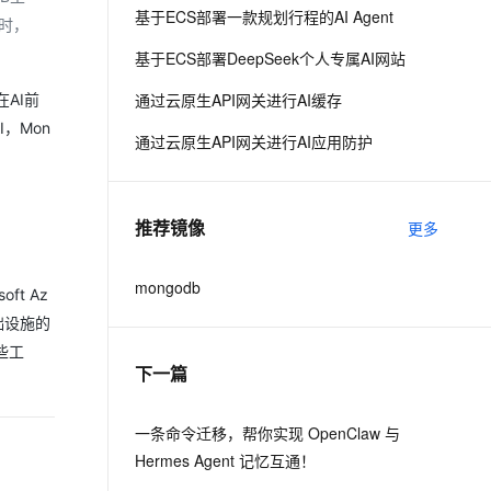
基于ECS部署一款规划行程的AI Agent
时，
基于ECS部署DeepSeek个人专属AI网站
通过云原生API网关进行AI缓存
在AI前
，Mon
通过云原生API网关进行AI应用防护
推荐镜像
更多
mongodb
ft Az
基础设施的
些工
下一篇
一条命令迁移，帮你实现 OpenClaw 与
Hermes Agent 记忆互通！