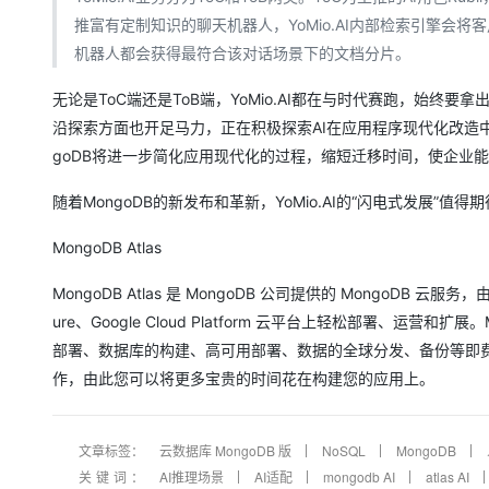
推富有定制知识的聊天机器人，YoMio.AI内部检索引擎
机器人都会获得最符合该对话场景下的文档分片。
无论是ToC端还是ToB端，YoMio.AI都在与时代赛跑，始终要拿
沿探索方面也开足马力，正在积极探索AI在应用程序现代化改造
goDB将进一步简化应用现代化的过程，缩短迁移时间，使企业
随着MongoDB的新发布和革新，YoMio.AI的“闪电式发展”值得
MongoDB Atlas
MongoDB Atlas 是 MongoDB 公司提供的 MongoDB 云
ure、Google Cloud Platform 云平台上轻松部署、运营和
部署、数据库的构建、高可用部署、数据的全球分发、备份等即费
作，由此您可以将更多宝贵的时间花在构建您的应用上。
文章标签：
云数据库 MongoDB 版
NoSQL
MongoDB
关键词：
AI推理场景
AI适配
mongodb AI
atlas AI