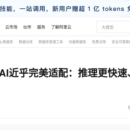
云市场
伙伴
服务
了解阿里云
QL数据库
数据仓库
数据库管理工具
向量数据库
免费试用
安全可靠数
AI 特惠
数据与 API
成为产品伙伴
企业增值服务
最佳实践
价格计算器
AI 场景体
基础软件
产品伙伴合
阿里云认证
市场活动
配置报价
大模型
自助选配和估算价格
新方式
睿译宝，AI翻译排版一步到位
智启 AI 普惠权益
产品生态集成认证中心
企业支持计划
云上春晚
域名与网站
千问官方 MaaS 平台，为开发者和 Agent 而生，新用户赠送 1 亿 + tokens 额度
Qwen Aud
AI Coding
阿里云Maa
2026 阿里云
云服务器 E
为企业打
数据集
Windows
大模型认证
模型
NEW
NEW
Mio.AI近乎完美适配：推理更快速
交付可用成果
值低价云产品抢先购
上传文档即自动完成翻译和格式还原
至高享 1亿+免费 tokens，加速 Al 应用落地
提供智能易用的域名与建站服务
智能编程，一键
安全可靠、
产品生态伙伴
专家技术服务
云上奥运之旅
弹性计算合作
阿里云中企出
手机三要素
宝塔 Linux
全部认证
价格优势
有专属领域专家
GLM-5.2：长任务时代开源旗舰模型
阿里云 OPC 创新助力计划
千问大模型
即刻拥有 DeepS
AI 电商营销
对象存储 O
大模型
产品生态伙伴工作台
企业增值服务台
云栖战略参考
云存储合作计
云栖大会
身份实名认证
CentOS
训练营
推动算力普惠，释放技术红利
最高返9万
多领域专家智能体,一键组建 AI 虚拟交付团队
快速构建应用程序和网站，即刻迈出上云第一步
至高百万元 Token 补贴，加速一人公司成长
多元化、高性能、安全可靠的大模型服务
真正可用的 1M 上下文,一次完成代码全链路开发
轻松解锁专属 Dee
从图文生成到
云上的中国
数据库合作计
活动全景
短信
Docker
图片和
站式影视创作平台
Hermes Agent，打造自进化智能体
Token Plan 模型订阅计划
数字证书管理服务（原SSL证书）
5 分钟轻松部署
AI 广告创作
无影云电脑
企业成长
NEW
信息公告
看见新力量
云网络合作计
OCR 文字识别
JAVA
证享300元代金券
可视化编排打通从文字构思到成片全链路闭环
全托管，含MySQL、PostgreSQL、SQL Server、MariaDB多引擎
自主进化，持久记忆，越用越聪明
Qwen3.8-Max 首发尝鲜，限时加量 10 倍，夜间低至2折
实现全站HTTPS，呈现可信的WEB访问
图文、视频一
随时随地安
魔搭 Mode
Kimi-K3
HappyHors
NEW
loud
服务实践
官网公告
金融模力时刻
Salesforce O
版
发票查验
全能环境
Claude Code + GStack 打造工程团队
千问办公，限时限量积分加倍
Qoder
低代码高效构
AI 建站
短信服务
型
NEW
作计划
Kimi 最新旗舰模型，长程编程与推理利器
让文字生成流
计划
创新中心
魔搭 ModelSc
健康状态
理服务
让AI从“聊天伙伴”进化为能干活的“数字员工”
安装技能 GStack，拥有专属 AI 工程团队
你的AI工作搭子，覆盖日常办公高频场景
面向真实软件的智能体编程平台
0 代码专业建
客户案例
天气预报查询
操作系统
态合作计划