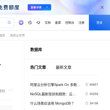
文档
备案
控制台
注册
登录
据库
探索云世界
验
作计划
器
AI 活动
专业服务
服务伙伴合作计划
开发者社区
加入我们
产品动态
服务平台百炼
阿里云 OPC 创新助力计划
数据库
一站式生成采购清单，支持单品或批量购买
io：打造专属 AI 语音助手
S产品伙伴计划（繁花）
峰会
CS
造的大模型服务与应用开发平台
一句话生成原生可编辑精美 PPT 文稿
AI 生产力先锋
Al MaaS 服务伙伴赋能合作
域名
博文
Careers
至高可申请百万元
Qwen3.8-Max 模型上线
、
开启高性价比 AI 编程新体验
弹性可伸缩的云计算服务
Qwen-Audio-3.0-Realtime 端到端实时语音角色扮演
输入一句话想法, 轻松生成专业的 PPT
先锋实践拓展 AI 生产力的边界
Token 补贴，五大权
计划
海大会
伙伴信用分合作计划
商标
问答
社会招聘
热门文章
最新文章
益加速 OPC 成功
eek-V4-Pro
SS
一键部署幻兽帕鲁游戏服务器
飞天发布时刻
HOT
Open Search 向量检索版支
划
备案
电子书
校园招聘
pSeek-V4-Pro
视频创作，一键激活电商全链路生产力
稳定、安全、高性价比、高性能的云存储服务
一键购买专属联机服务器，轻松开启游戏
所见，即是所愿
持视频检索 Pipeline 功能
更多支持
划
公司注册
镜像站
视频生成
语音识别与合成
专属 QwenPaw
漫剧工坊：一站式动画创作平台
AI 实训营
HOT
应用身份服务 (IDaaS)
阿里云分析引擎Spark On 多数据
65857
合作伙伴培训与认证
划
上云迁移
站生成，高效打造优质广告素材
全接入的云上超级电脑
从聊天伙伴进化为能主动干活的本地数字员工
快速生产连贯的高质量长漫剧
从基础到进阶，Agent 创客手把手教你
OpenClaw 管理能力上线
源介绍
版权
lScope
我要反馈
e-1.1-T2V
Qwen3-TTS-Flash
NoSQL最新现状和趋势：云
35259
查询合作伙伴
n Alibaba Cloud ISV 合作
代维服务
建企业门户网站
10 分钟搭建微信、支付宝小程序
MaxCompute MaxFrame 提
NoSQL数据库将成重要增长引擎
畅细腻的高质量视频
离线语音合成大模型，多语言方言自适应，低延迟高稳定
创新加速
ope
什么场景应该用 MongoDB ？
登录合作伙伴管理后台
我要建议
34106
站，无忧落地极速上线
以可视化方式快速构建移动和 PC 门户网站
国内短信简单易用，安全可靠，秒级触达，全球覆盖200+国家和地区。
高效部署网站，快速应用到小程序
供自动弹性内存功能