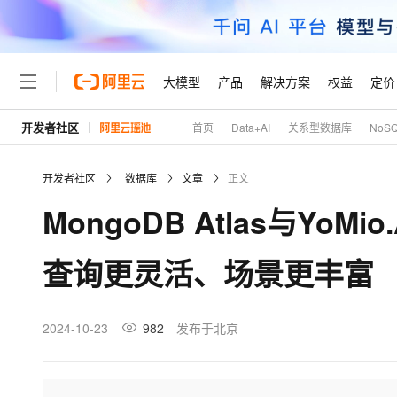
大模型
产品
解决方案
权益
定价
开发者社区
首页
Data+AI
关系型数据库
NoS
大模型
产品
解决方案
权益
定价
云市场
伙伴
服务
了解阿里云
精选产品
精选解决方案
普惠上云
产品定价
精选商城
成为销售伙伴
售前咨询
为什么选择阿里云
千问AI平台
开发者社区
数据库
文章
正文
了解云产品的定价详情
大模型服务平台百炼
千问办公，解锁你的工作
普惠上云 官方力荐
分销伙伴
在线服务
网站建设
什么是云计算
大
MongoDB Atlas与Yo
大模型服务与应用平台
企业级Agent产品，直接
云服务器38元/年起，超
咨询伙伴
多端小程序
技术领先
云上成本管理
售后服务
轻量应用服务器
Agency Agents：拥
官方推荐返现计划
大模型
精选产品
精选解决方案
Salesforce 国际版订阅
稳定可靠
查询更灵活、场景更丰富
管理和优化成本
推荐新用户得奖励，单订单
销售伙伴合作计划
自助服务
友盟天域
安全合规
人工智能与机器学习
AI
文本生成
云数据库 RDS
HappyHorse 打造一
云工开物
无影生态合作计划
在线服务
观测云
分析师报告
高校专属算力普惠，学生认
计算
互联网应用开发
2024-10-23
982
发布于北京
Qwen3.8-Max
HOT
Salesforce On Alibaba C
工单服务
Tuya 物联网平台阿里云
研究报告与白皮书
人工智能平台 PAI
快速拥有专属 OpenClaw
大模
Consulting Partner 合
大数据
容器
智能体时代全能旗舰模型
免费试用
短信专区
一站式AI开发、训练和推
蓝凌 OA
AI 大模型销售与服务生
现代化应用