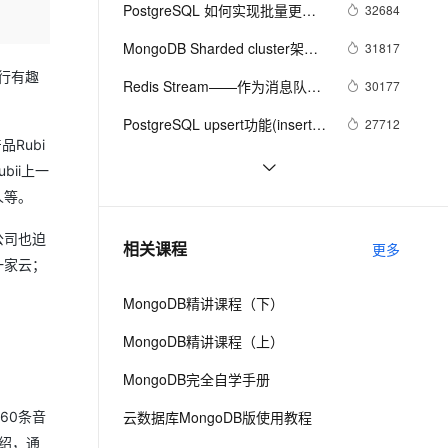
安全
我要投诉
e-1.1-I2V
Cosyvoice-V3-Flash
PostgreSQL 如何实现批量更
32684
PolarDB
上云场景组合购
Milvus 弹性伸缩功能新增节
伴
新、删除、插入
漫剧创作，剧本、分镜、视频高效生成
100%兼容MySQL、PostgreSQL，兼容Oracle，支持集中和分布式
覆盖90%+业务场景，专享组合折扣价
点支持范围
畅自然，细节丰富
高表现力语音合成大模型，语音克隆听感自然
VPN
MongoDB Sharded cluster架构
31817
原理
ernetes 版 ACK
云聚AI 严选权益
进行有趣
AI 原生数据库服务发布
SSL 证书
Redis Stream——作为消息队列
2V
Fun-ASR
30177
，一键激活高效办公新体验
理容器应用的 K8s 服务
精选AI产品，从模型到应用全链提效
Agent 数据网关
的典型应用场景
文戏情感细腻自然，动作戏激烈拳拳到肉，实现更强表演能力
支持中英文自由切换，具备更强的噪声鲁棒性
堡垒机
PostgreSQL upsert功能(insert 
27712
AI 用量加速计划
云原生数据库 PolarDB
Rubi
on conflict do)的用法
防火墙
、识别商机，让客服更高效、服务更出色。
新老同享，达量后返
Agentic Database 发布
Linux 性能诊断 perf使用指南
27094
ii上一
主机安全
应用
人等。
聊一聊双十一背后的技术 - 物流, 
25537
动态路径规划
千问办公
NEW
PostgreSQL 如何潇洒的处理每
25279
公司也迫
AI 应用及服务市场
相关课程
更多
的智能体编程平台
一站式AI生产力平台
天上百TB的数据增量
一家云；
AI 应用
伶鹊
MongoDB精讲课程（下）
企业级人与Agent协作平台，接入和调度多个数字员工
智能客服平台，对话机器人、对话分析、智能外呼
大模型
MongoDB精讲课程（上）
大模型服务平台百炼 - 全妙
自然语言处理
MongoDB完全自学手册
应用创作平台
多模态内容创作工具，已接入 DeepSeek
数据标注
云数据库MongoDB版使用教程
60条音
机器学习
介绍，通