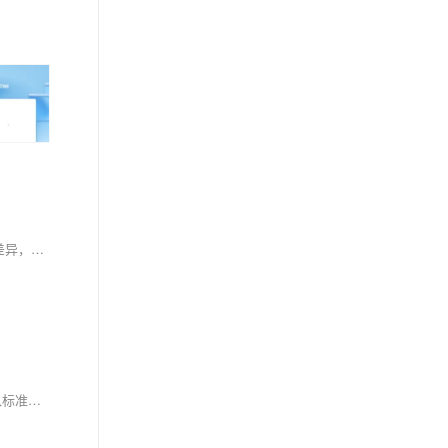
本文由AI专家三桥君探讨AI推理能力的四大核心技术：推理时间扩展、纯强化学习、标注数据+强化学习、知识蒸馏。通过对比记忆型与推理型AI的差异，分析显式与隐式推理的特点，揭示AI从"记忆答案"到"深度思考"的进化路径。三桥君指出，这些技术使AI在数学证明、编程等复杂任务中表现显著提升，但也面临算力成本与输出速度的平衡挑战。三桥君认为AI推理能力的发展将为科研、教育等领域带来革新，推动AI成为人类的"思考伙伴"。
阿里云人工智能平台 PAI 平台推出的全球化的服务接入矩阵，为 LLM 服务量身打造了专业且灵活的服务接入方案，正重新定义 AI 服务的高可用接入标准——从单地域 VPC 安全隔离到跨洲际毫秒级调度，让客户的推理服务在任何网络环境下都能实现「接入即最优」。