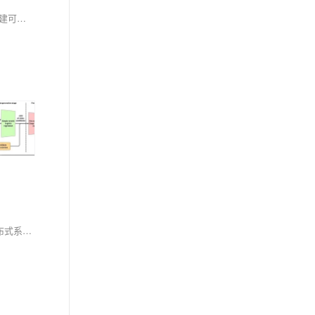
本文系统梳理了从提示词到生产级LLM产品的八大核心能力：提示词工程、上下文工程、微调、RAG、智能体开发、部署、优化与可观测性，助你构建可落地、可迭代的AI产品体系。
Spring Cloud为微服务架构提供一站式解决方案，涵盖服务注册、配置管理、负载均衡、熔断限流等核心功能，助力开发者构建高可用、易扩展的分布式系统，并持续向云原生演进。