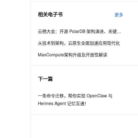
相关电子书
更多
息提取
与 AI 智能体进行实时音视频通话
从文本、图片、视频中提取结构化的属性信息
构建支持视频理解的 AI 音视频实时通话应用
云栖大会：开源 PolarDB 架构演进、关键技术与社区建设
t.diy 一步搞定创意建站
构建大模型应用的安全防护体系
从技术到架构，云原生全面加速应用现代化
通过自然语言交互简化开发流程,全栈开发支持
通过阿里云安全产品对 AI 应用进行安全防护
MaxCompute架构升级及开放性解读
下一篇
一条命令迁移，帮你实现 OpenClaw 与
Hermes Agent 记忆互通！