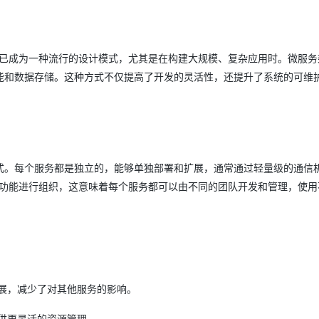
Deepseek-v4-pro
HappyHors
同享
万小智 AI 建站低至 15元/月
Qoder CN
AI 短剧/漫剧
云原生数据库 
快递物流查询
WordPress
成为服务伙
高校合作
点，立即开启云上创新
覆盖公网/内网、递归/权威、移动APP等全场景解析服务
送.CN域名，送备案服务码
基于千问大模型等，支持代码智能生成、研发智能问答
AI助力短剧
态智能体模型
旗舰 MoE 大模型，百万上下文与顶尖推理能力
图生视频，流
Ubuntu
服务生态伙伴
云工开物
企业应用
Works
Night Plan 支持 Qwen 3.8-Max
云原生大数据计算服务 MaxCompute
AI 办公
容器服务 Kub
NEW
tecture）已成为一种流行的设计模式，尤其是在构建大规模、复杂应用时。微服
GLM-5.2
Wan2.7-T
Red Hat
30+ 款产品免费体验
Data Agent 驱动的一站式 Data+AI 开发治理平台
夜间 5 折，Qwen/Meoo/TokenPlan 客户专享
面向分析的企业级SaaS模式云数据仓库
AI智能应用
提供一站式管
科研合作
能和数据存储。这种方式不仅提高了开发的灵活性，还提升了系统的可维
视觉 Coding、空间感知、多模态思考等全面升级
1M上下文，专为长程任务能力而生
ERP
堂（旗舰版）
SUSE
智能客服
CRM
防护产品
2个月
自动承接线索
建站小程序
OA 办公系统
AI 应用构建
大模型原生
力提升
财税管理
模板建站
Qoder
大模型服务平台百炼-应用模版
HOT
式。每个服务都是独立的，能够单独部署和扩展，通常通过轻量级的通信
NEW
面向真实软件
个人版上线、团队版降价；千问3.8-Max首发发尝鲜
丰富多元化的应用模版和解决方案
400电话
定制建站
常围绕业务功能进行组织，这意味着每个服务都可以由不同的团队开发和管理，使
万有无界
大模型服务平台百炼-智能体
方案
广告营销
模板小程序
的模型效果
灵活可视化地构建企业级 Agent
定制小程序
秒悟
人工智能平台 PAI
APP 开发
云端极速 AI 
新一代 AI 视频生成模型，深度适配广告营销等场景
AI Native 的算法工程平台，一站式完成建模、训练、推理服务部署
建站系统
展，减少了对其他服务的影响。
供更灵活的资源管理。