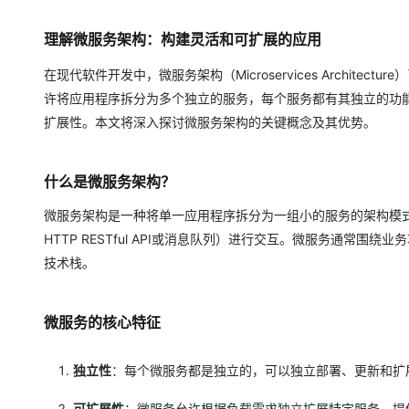
存储
天池大赛
Qwen3.7-Plus
云解析DNS
解决方案免费试用 新老
电子合同
最高领取价值200元试用
能看、能想、能动手的多模
安全
网络与CDN
理解微服务架构：构建灵活和可扩展的应用
AI 算法大赛
畅捷通
大数据开发治理平台 Data
AI 产品 免费试用
网络
安全
云开发大赛
在现代软件开发中，微服务架构（Microservices Archi
Qwen3-VL-Plus
Tableau 订阅
1亿+ 大模型 tokens 和 
许将应用程序拆分为多个独立的服务，每个服务都有其独立的功
可观测
入门学习赛
中间件
AI空中课堂在线直播课
扩展性。本文将深入探讨微服务架构的关键概念及其优势。
云防火墙
140+云产品 免费试用
上云与迁云
云原生的云上边界网络安全
产品新客免费试用，最长1
数据库
生态解决方案
大模型服务
企业出海
什么是微服务架构？
大模型ACA认证体验
大数据计算
助力企业全员 AI 认知与能
行业生态解决方案
千问AI平台-Token Plan
微服务架构是一种将单一应用程序拆分为一组小的服务的架构模
政企业务
媒体服务
开发者生态解决方案
HTTP RESTful API或消息队列）进行交互。微服务通
企业服务与云通信
技术栈。
千问AI平台-模型体验
AI 开发和 AI 应用解决
在线体验全尺寸、多种模态
域名与网站
微服务的核心特征
Happy 系列大模型
终端用户计算
Serverless
独立性
：每个微服务都是独立的，可以独立部署、更新和扩
开发工具
可扩展性
：微服务允许根据负载需求独立扩展特定服务，提