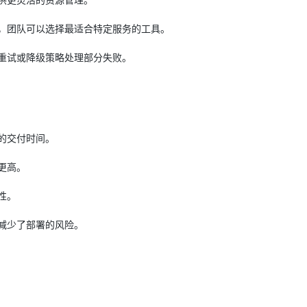
，团队可以选择最适合特定服务的工具。
AI 应用
10分钟微调：让0.6B模型媲美235B模
多模态数据信
型
依托云原生高可用架构,实现Dify私有化部署
重试或降级策略处理部分失败。
用1%尺寸在特定领域达到大模型90%以上效果
一个 AI 助手
超强辅助，Bol
即刻拥有 DeepSeek-R1 满血版
在企业官网、通讯软件中为客户提供 AI 客服
多种方案随心选，轻松解锁专属 DeepSeek
的交付时间。
更高。
性。
减少了部署的风险。