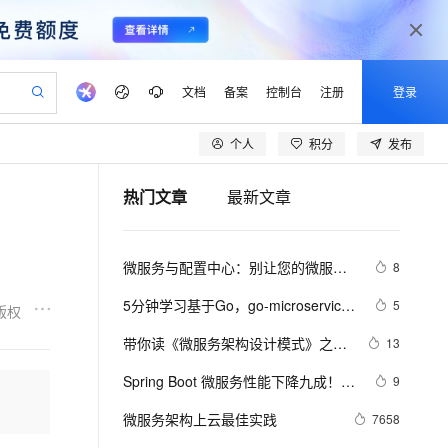
文档
备案
控制台
注册
登录
个人
积分
发布
验
作计划
器
AI 活动
专业服务
服务伙伴合作计划
开发者社区
加入我们
产品动态
服务平台百炼
阿里云 OPC 创新助力计划
热门文章
最新文章
一站式生成采购清单，支持单品或批量购买
io：打造专属 AI 语音助手
S产品伙伴计划（繁花）
峰会
CS
造的大模型服务与应用开发平台
一句话生成原生可编辑精美 PPT 文稿
AI 生产力先锋
Al MaaS 服务伙伴赋能合作
域名
博文
Careers
至高可申请百万元
Qwen3.8-Max 模型上线
开启高性价比 AI 编程新体验
弹性可伸缩的云计算服务
Qwen-Audio-3.0-Realtime 端到端实时语音角色扮演
输入一句话想法, 轻松生成专业的 PPT
先锋实践拓展 AI 生产力的边界
Token 补贴，五大权
计划
海大会
伙伴信用分合作计划
商标
问答
社会招聘
微服务与配置中心：别让您的微服务
8
益加速 OPC 成功
eek-V4-Pro
SS
一键部署幻兽帕鲁游戏服务器
飞天发布时刻
HOT
Open Search 向量检索版支
划
备案
电子书
校园招聘
被配置管理“绊”了一跤
pSeek-V4-Pro
视频创作，一键激活电商全链路生产力
稳定、安全、高性价比、高性能的云存储服务
一键购买专属联机服务器，轻松开启游戏
所见，即是所愿
持视频检索 Pipeline 功能
更多支持
5分钟学习基于Go，go-microservice-
5
版权
划
公司注册
镜像站
视频生成
语音识别与合成
template，Minke的微服务
专属 QwenPaw
漫剧工坊：一站式动画创作平台
AI 实训营
HOT
应用身份服务 (IDaaS)
带你读《微服务架构设计模式》之
13
合作伙伴培训与认证
划
上云迁移
站生成，高效打造优质广告素材
全接入的云上超级电脑
从聊天伙伴进化为能主动干活的本地数字员工
快速生产连贯的高质量长漫剧
从基础到进阶，Agent 创客手把手教你
OpenClaw 管理能力上线
二：服务的拆分策略
lScope
我要反馈
e-1.1-T2V
Qwen3-TTS-Flash
Spring Boot 微服务性能下降九成！使
9
查询合作伙伴
n Alibaba Cloud ISV 合作
代维服务
建企业门户网站
10 分钟搭建微信、支付宝小程序
MaxCompute MaxFrame 提
用 Arthas 定位根因
畅细腻的高质量视频
离线语音合成大模型，多语言方言自适应，低延迟高稳定
创新加速
微服务架构上云最佳实践
ope
登录合作伙伴管理后台
7658
我要建议
站，无忧落地极速上线
以可视化方式快速构建移动和 PC 门户网站
国内短信简单易用，安全可靠，秒级触达，全球覆盖200+国家和地区。
高效部署网站，快速应用到小程序
供自动弹性内存功能