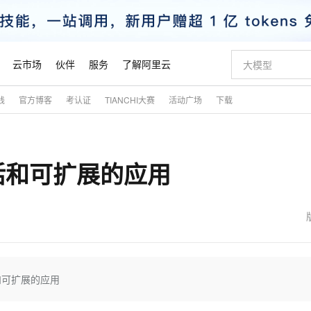
云市场
伙伴
服务
了解阿里云
践
官方博客
考认证
TIANCHI大赛
活动广场
下载
AI 特惠
数据与 API
成为产品伙伴
企业增值服务
最佳实践
价格计算器
AI 场景体
基础软件
产品伙伴合
阿里云认证
市场活动
配置报价
大模型
自助选配和估算价格
新方式
睿译宝，AI翻译排版一步到位
智启 AI 普惠权益
产品生态集成认证中心
企业支持计划
云上春晚
域名与网站
千问官方 MaaS 平台，为开发者和 Agent 而生，新用户赠送 1 亿 + tokens 额度
Qwen Aud
AI Coding
阿里云Maa
2026 阿里云
云服务器 E
为企业打
数据集
Windows
大模型认证
模型
NEW
NEW
活和可扩展的应用
交付可用成果
值低价云产品抢先购
上传文档即自动完成翻译和格式还原
至高享 1亿+免费 tokens，加速 Al 应用落地
提供智能易用的域名与建站服务
智能编程，一键
安全可靠、
产品生态伙伴
专家技术服务
云上奥运之旅
弹性计算合作
阿里云中企出
手机三要素
宝塔 Linux
全部认证
价格优势
有专属领域专家
GLM-5.2：长任务时代开源旗舰模型
阿里云 OPC 创新助力计划
千问大模型
即刻拥有 DeepS
AI 电商营销
对象存储 O
大模型
产品生态伙伴工作台
企业增值服务台
云栖战略参考
云存储合作计
云栖大会
身份实名认证
CentOS
训练营
推动算力普惠，释放技术红利
最高返9万
多领域专家智能体,一键组建 AI 虚拟交付团队
快速构建应用程序和网站，即刻迈出上云第一步
至高百万元 Token 补贴，加速一人公司成长
多元化、高性能、安全可靠的大模型服务
真正可用的 1M 上下文,一次完成代码全链路开发
轻松解锁专属 Dee
从图文生成到
云上的中国
数据库合作计
活动全景
短信
Docker
图片和
站式影视创作平台
Hermes Agent，打造自进化智能体
Token Plan 模型订阅计划
数字证书管理服务（原SSL证书）
5 分钟轻松部署
AI 广告创作
无影云电脑
企业成长
NEW
信息公告
看见新力量
云网络合作计
OCR 文字识别
JAVA
证享300元代金券
可视化编排打通从文字构思到成片全链路闭环
全托管，含MySQL、PostgreSQL、SQL Server、MariaDB多引擎
自主进化，持久记忆，越用越聪明
Qwen3.8-Max 首发尝鲜，限时加量 10 倍，夜间低至2折
实现全站HTTPS，呈现可信的WEB访问
图文、视频一
随时随地安
魔搭 Mode
Kimi-K3
HappyHors
NEW
loud
服务实践
官网公告
金融模力时刻
Salesforce O
版
发票查验
全能环境
Claude Code + GStack 打造工程团队
千问办公，限时限量积分加倍
Qoder
低代码高效构
AI 建站
短信服务
和可扩展的应用
型
NEW
作计划
Kimi 最新旗舰模型，长程编程与推理利器
让文字生成流
计划
创新中心
魔搭 ModelSc
健康状态
理服务
让AI从“聊天伙伴”进化为能干活的“数字员工”
安装技能 GStack，拥有专属 AI 工程团队
你的AI工作搭子，覆盖日常办公高频场景
面向真实软件的智能体编程平台
0 代码专业建
客户案例
天气预报查询
操作系统
态合作计划