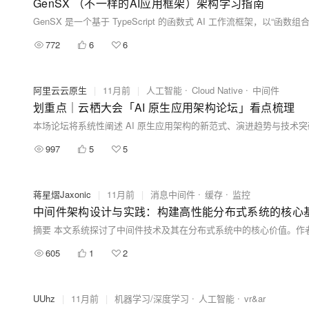
GenSX （不一样的AI应用框架）架构学习指南
772
6
6
阿里云云原生
|
11月前
|
人工智能
Cloud Native
中间件
划重点｜云栖大会「AI 原生应用架构论坛」看点梳理
本场论坛将系统性阐述 AI 原生应用架构的新范式、演进趋势与技术
997
5
5
蒋星熠Jaxonic
|
11月前
|
消息中间件
缓存
监控
中间件架构设计与实践：构建高性能分布式系统的核心
605
1
2
UUhz
|
11月前
|
机器学习/深度学习
人工智能
vr&ar