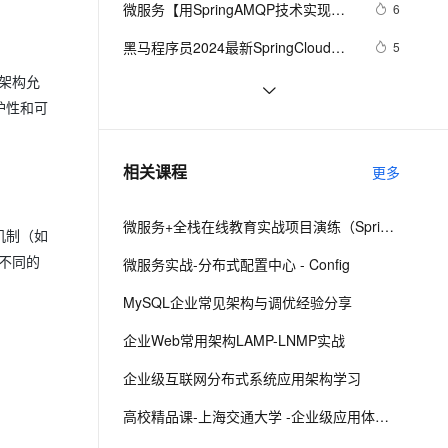
安全
微服务【用SpringAMQP技术实现
我要投诉
e-1.1-I2V
Cosyvoice-V3-Flash
6
PolarDB
上云场景组合购
Milvus 弹性伸缩功能新增节
伴
RabbitMq的六种消息队列】第4章
漫剧创作，剧本、分镜、视频高效生成
100%兼容MySQL、PostgreSQL，兼容Oracle，支持集中和分布式
覆盖90%+业务场景，专享组合折扣价
点支持范围
畅自然，细节丰富
高表现力语音合成大模型，语音克隆听感自然
VPN
黑马程序员2024最新SpringCloud微
5
服务开发与实战 个人学习心得、踩
ernetes 版 ACK
云聚AI 严选权益
AI 原生数据库服务发布
SSL 证书
务架构允
微服务框架（十九）Spring Boot 可
12
2V
Fun-ASR
坑、与bug记录Day2 全网最快最全
，一键激活高效办公新体验
理容器应用的 K8s 服务
精选AI产品，从模型到应用全链提效
Agent 数据网关
护性和可
视化监控 Prometheus + Grafana
文戏情感细腻自然，动作戏激烈拳拳到肉，实现更强表演能力
支持中英文自由切换，具备更强的噪声鲁棒性
堡垒机
（下）
微服务和RPC通信
2
AI 用量加速计划
云原生数据库 PolarDB
防火墙
、识别商机，让客服更高效、服务更出色。
Spring Cloud微服务面试题
新老同享，达量后返
Agentic Database 发布
7
相关课程
更多
主机安全
应用
微服务+全栈在线教育实战项目演练（SpringCloud Alibaba+SpringBoot）
千问办公
NEW
机制（如
AI 应用及服务市场
的智能体编程平台
一站式AI生产力平台
用不同的
微服务实战-分布式配置中心 - Config
AI 应用
伶鹊
MySQL企业常见架构与调优经验分享
企业级人与Agent协作平台，接入和调度多个数字员工
智能客服平台，对话机器人、对话分析、智能外呼
大模型
企业Web常用架构LAMP-LNMP实战
大模型服务平台百炼 - 全妙
自然语言处理
企业级互联网分布式系统应用架构学习
应用创作平台
多模态内容创作工具，已接入 DeepSeek
数据标注
高校精品课-上海交通大学 -企业级应用体系架构
机器学习