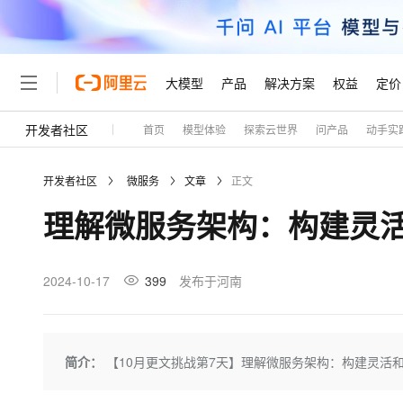
大模型
产品
解决方案
权益
定价
开发者社区
首页
模型体验
探索云世界
问产品
动手实
大模型
产品
解决方案
权益
定价
云市场
伙伴
服务
了解阿里云
精选产品
精选解决方案
普惠上云
产品定价
精选商城
成为销售伙伴
售前咨询
为什么选择阿里云
千问AI平台
开发者社区
微服务
文章
正文
了解云产品的定价详情
大模型服务平台百炼
千问办公，解锁你的工作
普惠上云 官方力荐
分销伙伴
在线服务
网站建设
什么是云计算
大
理解微服务架构：构建灵
大模型服务与应用平台
企业级Agent产品，直接
云服务器38元/年起，超
咨询伙伴
多端小程序
技术领先
云上成本管理
售后服务
轻量应用服务器
Agency Agents：拥
官方推荐返现计划
大模型
精选产品
精选解决方案
Salesforce 国际版订阅
稳定可靠
管理和优化成本
推荐新用户得奖励，单订单
销售伙伴合作计划
2024-10-17
399
发布于河南
自助服务
友盟天域
安全合规
人工智能与机器学习
AI
文本生成
云数据库 RDS
HappyHorse 打造一
云工开物
无影生态合作计划
在线服务
观测云
分析师报告
高校专属算力普惠，学生认
计算
互联网应用开发
Qwen3.8-Max
HOT
Salesforce On Alibaba C
工单服务
Tuya 物联网平台阿里云
研究报告与白皮书
人工智能平台 PAI
快速拥有专属 OpenClaw
简介：
【10月更文挑战第7天】理解微服务架构：构建灵活
大模
Consulting Partner 合
大数据
容器
智能体时代全能旗舰模型
免费试用
短信专区
一站式AI开发、训练和推
蓝凌 OA
AI 大模型销售与服务生
现代化应用