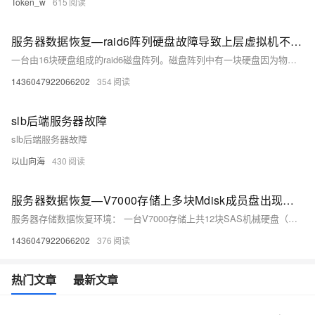
Token_w
615
服务器数据恢复—raid6阵列硬盘故障导致上层虚拟机不可用的数据恢复案例
一台由16块硬盘组成的raid6磁盘阵列。磁盘阵列中有一块硬盘因为物理故障掉线，导致服务器上层虚拟机无法正常使用，部分分区丢失，重启物理服务器后发现数据丢失。
1436047922066202
354
slb后端服务器故障
slb后端服务器故障
以山向海
430
服务器数据恢复—V7000存储上多块Mdisk成员盘出现故障的数据恢复案例
服务器存储数据恢复环境： 一台V7000存储上共12块SAS机械硬盘（其中1块是热备盘），组建了2组Mdisk，创建了一个pool。挂载在小型机上作为逻辑盘使用，小型机上安装的AIX+Sybase。 服务器存储故障： V7000存储中磁盘出现故障，管理员发现问题后立即更换磁盘。新更换的硬盘在上线同步数据的时候，存储上另一块磁盘也出现问题，导致逻辑盘无法挂接在小型机上，业务暂时中断。V7000存储的管理界面上显示两块硬盘故障脱机。 pool无法加载，其中三个通用卷均无法挂载。
1436047922066202
376
热门文章
最新文章