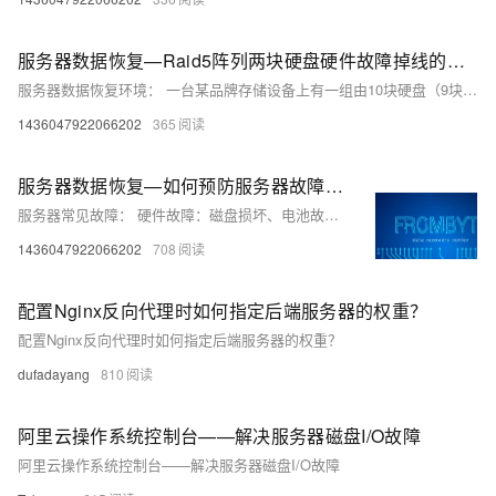
服务器数据恢复—Raid5阵列两块硬盘硬件故障掉线的数据恢复案例
服务器数据恢复环境： 一台某品牌存储设备上有一组由10块硬盘（9块数据盘+1块热备盘）组建的raid5阵列，上层部署vmware exsi虚拟化平台。 服务器故障： raid5阵列中两块硬盘对应的指示灯亮黄灯掉线。硬盘序列号无法读取，通过SAS扩展卡也无法读取。
1436047922066202
365
服务器数据恢复—如何预防服务器故障？服务器发生故障如何恢复数据？
服务器常见故障： 硬件故障：磁盘损坏、电池故障等。 软件问题：操作系统崩溃、未知的程序运行错误等。 病毒破坏：勒索病毒加密、删除服务器数据等。 不可控力量；服务器浸水、火烧、机房倒塌等导致服务器损坏和数据丢失。 误操作：工作人员操作失误导致数据丢失，如格式化、删除、覆盖等。
1436047922066202
708
配置Nginx反向代理时如何指定后端服务器的权重？
配置Nginx反向代理时如何指定后端服务器的权重？
dufadayang
810
阿里云操作系统控制台——解决服务器磁盘I/O故障
阿里云操作系统控制台——解决服务器磁盘I/O故障