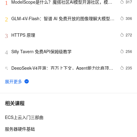
ModelScope是什么？魔搭社区AI模型开源社区，模型
317
1
即服务（MaaS）的共享平台
GLM-4V-Flash：智谱 AI 免费开放的图像理解大模型 
306
2
API 接口
HTTPS 原理
272
3
Silly Tavern 免费API保姆级教学
256
4
DeepSeek-V4开源：百万上下文，Agent能力比肩顶级
235
5
闭源模型
阿里云产品七月刊来啦
210
6
Dropout的深入理解（基础介绍、模型描述、原理深
204
7
相关课程
入、代码实现以及变种）
ECS上云入门三部曲
2026 上半年智能体AI Agent趋势报告 GitHub、PH、
192
8
HF 三端全网数据调研
服务器硬件基础
MNN-LLM App：在手机上离线运行大模型，阿里巴巴
185
9