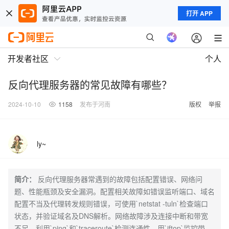
打开 APP
开发者社区
个人
反向代理服务器的常见故障有哪些？
2024-10-10
1158
发布于河南
版权
举报
ly~
简介：
反向代理服务器常遇到的故障包括配置错误、网络问
题、性能瓶颈及安全漏洞。配置相关故障如错误监听端口、域名
配置不当及代理转发规则错误，可使用`netstat -tuln`检查端口
状态，并验证域名及DNS解析。网络故障涉及连接中断和带宽
不足，利用`ping`和`traceroute`检测连通性，用`iftop`监控带