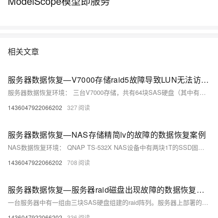
ModelScope模型即服务
相关文章
服务器数据恢复—V7000存储raid5故障导致LUN无法访问的数据恢复案例
服务器数据恢复环境： 三台V7000存储，共有64块SAS硬盘（其中有三块热备盘，其中一块已启用）组建了数组raid5阵列。分配若干LUN，上层安装Windows server操作系统，数据分区格式化为NTFS文件系统。 服务器故障： V7000存储中有多块硬盘出现故障离线，阵列失效，LUN无法访问。需要恢复卷中所有数据（主要为dcm文件）。
1436047922066202
327
服务器数据恢复—NAS存储精简lv的故障的数据恢复案例
NAS数据恢复环境： QNAP TS-532X NAS设备中有两块1T的SSD固态硬盘和3块5T的机械硬盘。三块机械硬盘组建了一组RAID5阵列，两块固态硬盘组建RAID1阵列。划分了一个存储池，并通过精简LVM划分了7个lv。 NAS故障： 硬盘故障导致无法正常进入系统，7个lv分区丢失。
1436047922066202
708
服务器数据恢复—服务器raid磁盘出现故障的数据恢复案例
一台服务器中有一组由三块SAS硬盘组建的raid阵列。服务器上部署的数据库存储在D分区，数据库备份存储在E分区。 服务器上一块硬盘指示灯显示红色。D分区不可识别。E分区虽然可以识别，但是E分区拷贝文件报错。 管理员重启服务器，先离线的硬盘上线开始同步数据，同步没有完成的情况下管理员将服务器强制关机，之后没有动过服务器。
1436047922066202
336