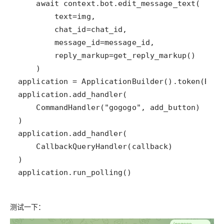
application.run_polling()
测试一下：