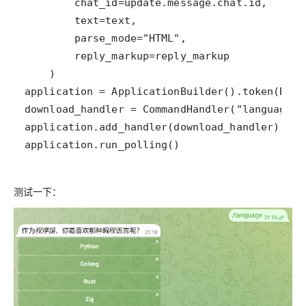
application.run_polling()
测试一下：