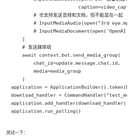
application.run_polling()
测试一下：