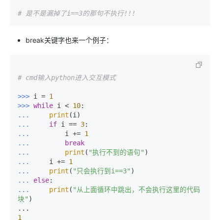
# 是不是漏掉了i==3的那句不执行!!!
break关键字也来一个例子：
# cmd输入python进入交互模式
>>> 
i = 
1
>>> 
while
 i < 
10
... 
print
... 
if
 i == 
3
... 
        i += 
1
... 
break
... 
print
(
"执行不到的语句"
... 
    i += 
1
... 
print
(
"只会执行到i==3"
... 
else
... 
print
(
"从上面循环中跳出，不会执行这里的代码
块"
)

1