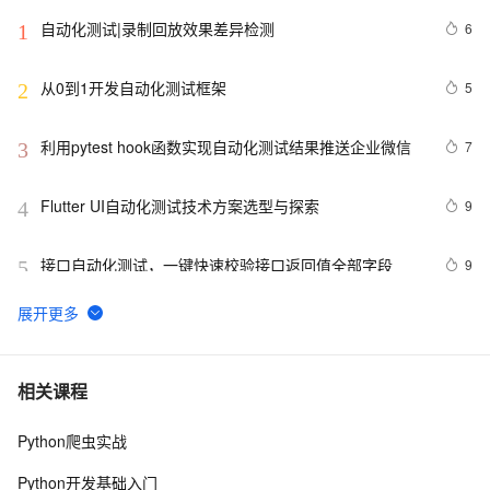
自动化测试|录制回放效果差异检测
6
1
从0到1开发自动化测试框架
5
2
利用pytest hook函数实现自动化测试结果推送企业微信
7
3
Flutter UI自动化测试技术方案选型与探索
9
4
接口自动化测试，一键快速校验接口返回值全部字段
9
5
接口自动化测试PHPUnit-框架代码开发3
4
6
『App自动化测试之Appium应用篇』| uiautomator + 
13
7
相关课程
accessibility_id定位方法完全使用攻略
Python爬虫实战
Python+Appium自动化测试(12)-通过坐标定位元素
4
8
Python开发基础入门