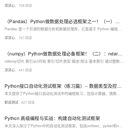
凉凉心.
708
（Pandas）Python做数据处理必选框架之一！（一）：介绍Pandas中的两个数据结构；刨析Series：如何访问数据；数据去重、取众数、总和、标准差、方差、平均值等；判断缺失值、获取索引...
Pandas 是一个开源的数据分析和数据处理库，它是基于 Python 编程语言的。 Pandas 提供了易于使用的数据结构和数据分析工具，特别适用于处理结构化数据，如表格型数据（类似于Excel表格）。 Pandas 是数据科学和分析领域中常用的工具之一，它使得用户能够轻松地从各种数据源中导入数据，并对数据进行高效的操作和分析。 Pandas 主要引入了两种新的数据结构：Series 和 DataFrame。
凉凉心.
767
（numpy）Python做数据处理必备框架！（二）：ndarray切片的使用与运算；常见的ndarray函数：平方根、正余弦、自然对数、指数、幂等运算；统计函数：方差、均值、极差；比较函数...
ndarray切片 索引从0开始 索引/切片类型 描述/用法 基本索引 通过整数索引直接访问元素。 行/列切片 使用冒号：切片语法选择行或列的子集 连续切片 从起始索引到结束索引按步长切片 使用slice函数 通过slice(start,stop,strp)定义切片规则 布尔索引 通过布尔条件筛选满足条件的元素。支持逻辑运算符 &、|。
凉凉心.
441
Python接口自动化测试框架（练习篇）-- 数据类型及控制流程(一)
本文提供了Python接口自动化测试中的编程练习，包括计算器、猜数字、猜拳和九九乘法表等经典问题，涵盖了数据类型、运算、循环、条件控制等基础知识的综合应用。
职说测试
427
Python 高级编程与实战：构建自动化测试框架
本文深入探讨了Python中的自动化测试框架，包括unittest、pytest和nose2，并通过实战项目帮助读者掌握这些技术。文中详细介绍了各框架的基本用法和示例代码，助力开发者快速验证代码正确性，减少手动测试工作量。学习资源推荐包括Python官方文档及Real Python等网站。