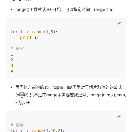
range()函数默认从0开始，可以指定区间：range(1,5)
for
 i 
in
range
(
1
,
5
):

print
(i)

# 输出：
1
2
3
4
再回忆之前说的str、tuple、list类型对于切片取值的的公式：
(nⓂ️k),只不过在range中需要变成逗号：range(n,m,k),m>n,
k为步长
# 奇数
for
 i 
in
range
(
1
,
10
,
2
):
