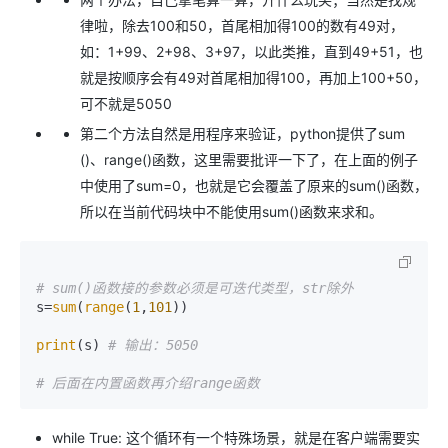
律啦，除去100和50，首尾相加得100的数有49对，
如：1+99、2+98、3+97，以此类推，直到49+51，也
就是按顺序会有49对首尾相加得100，再加上100+50，
可不就是5050
第二个方法自然是用程序来验证，python提供了sum
()、range()函数，这里需要批评一下了，在上面的例子
中使用了sum=0，也就是它会覆盖了原来的sum()函数，
所以在当前代码块中不能使用sum()函数来求和。
# sum()函数接的参数必须是可迭代类型，str除外
s=
sum
(
range
(
1
,
101
))

print
(s) 
# 输出：5050
# 后面在内置函数再介绍range函数
while True: 这个循环有一个特殊场景，就是在客户端需要实