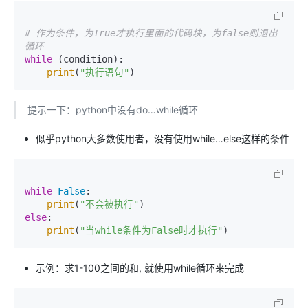
# 作为条件，为True才执行里面的代码块，为false则退出
循环
while
 (condition): 

print
(
"执行语句"
提示一下：python中没有do…while循环
似乎python大多数使用者，没有使用while…else这样的条件
while
False
:

print
(
"不会被执行"
else
:

print
(
"当while条件为False时才执行"
示例：求1-100之间的和, 就使用while循环来完成