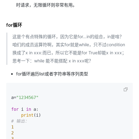
时请求，无限循环则非常有用。
for循环
这是个有点特殊的循环，因为它是for…in的组合，in是啥？
咱们的成员运算符啊，其实for就是while，只不过condition
换成了x in xxx:而已，所以它不能是for True却能x in xxx；
思考一下：while 能不能搭配 x in xxx呢？
for循环遍历list或者字符串等序列类型
a=
"1234567"
for
 i 
in
 a:

print
# 输出：
1
2
3