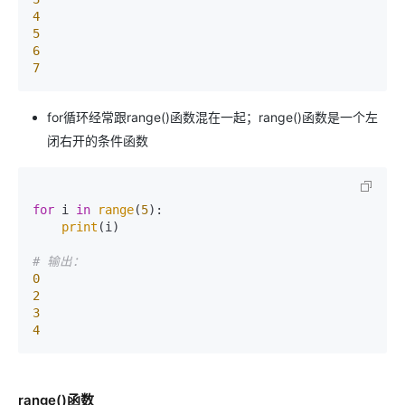
4
5
6
7
for循环经常跟range()函数混在一起；range()函数是一个左
闭右开的条件函数
for
 i 
in
range
(
5
):

print
(i)

# 输出：
0
2
3
4
range()函数