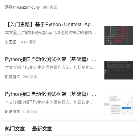
游客4rnkeq2m7q5hy
981
【入门思路】基于Python+Unittest+Appium+Excel+BeautifulReport的App/移动端UI自动化测试框架搭建思路
本文重点讲解如何搭建App自动化测试框架的思路，而非完整源码。主要内容包括实现目的、框架设计、环境依赖和框架的主要组成部分。适用于初学者，旨在帮助其快速掌握App自动化测试的基本技能。文中详细介绍了从需求分析到技术栈选择，再到具体模块的封装与实现，包括登录、截图、日志、测试报告和邮件服务等。同时提供了运行效果的展示，便于理解和实践。
虫无涯
1419
Python接口自动化测试框架（基础篇）-- 不只是txt的文件操作
本文介绍了Python中的文件操作方法，包括使用open()打开文件、close()关闭文件、read()读取内容、readline()读取单行、readlines()读取多行、write()写入内容以及writelines()写入多行的方法。同时，探讨了文件操作模式和编码问题，并扩展了上下文管理器with...as的使用，以及对图片和音频文件操作的思考和练习。
职说测试
282
Python接口自动化测试框架（基础篇）-- 函数与内置函数
本文详细介绍了Python中的函数概念，包括自定义函数、参数传递、局部与全局变量，以及内置函数的使用，还扩展了匿名函数、return和yield、exec()、vars()、iter()、map()、zip()、reversed()和sorted()等高级函数和概念。
职说测试
419
热门文章
最新文章