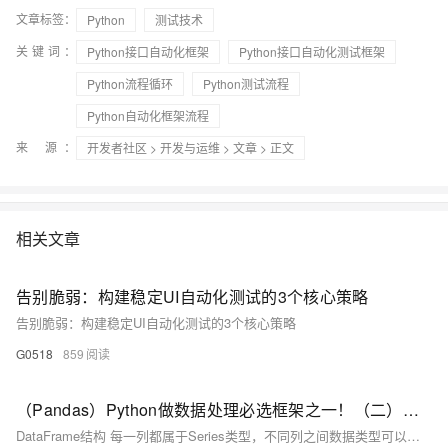
文章标签：
Python
测试技术
关键词：
Python接口自动化框架
Python接口自动化测试框架
Python流程循环
Python测试流程
Python自动化框架流程
来 源：
开发者社区
>
开发与运维
>
文章
> 正文
相关文章
告别脆弱：构建稳定UI自动化测试的3个核心策略
告别脆弱：构建稳定UI自动化测试的3个核心策略
G0518
859
（Pandas）Python做数据处理必选框架之一！（二）：附带案例分析；刨析DataFrame结构和其属性；学会访问具体元素；判断元素是否存在；元素求和、求标准值、方差、去重、删除、排序...
DataFrame结构 每一列都属于Series类型，不同列之间数据类型可以不一样，但同一列的值类型必须一致。 DataFrame拥有一个总的 idx记录列，该列记录了每一行的索引 在DataFrame中，若列之间的元素个数不匹配，且使用Series填充时，在DataFrame里空值会显示为NaN；当列之间元素个数不匹配，并且不使用Series填充，会报错。在指定了index 属性显示情况下，会按照index的位置进行排序，默认是 [0,1,2,3,...] 从0索引开始正序排序行。