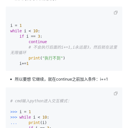
i = 
1
while
 i < 
10
:

if
 i == 
3
:

continue
# 不会执行后面的i+=1,i永远是3，然后就在这里
无限循环
print
(
"执行不到"
)

    i+=
1
所以要想 它继续，就在continue之前加入条件：i+=1
# cmd输入python进入交互模式：
>>> 
i = 
1
>>> 
while
 i < 
10
... 
print
... 
if
 i == 
3