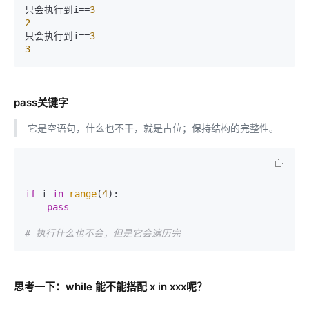
只会执行到i==
3
2
只会执行到i==
3
3
pass关键字
它是空语句，什么也不干，就是占位；保持结构的完整性。
if
 i 
in
range
(
4
):

pass
# 执行什么也不会，但是它会遍历完
思考一下：while 能不能搭配 x in xxx呢？