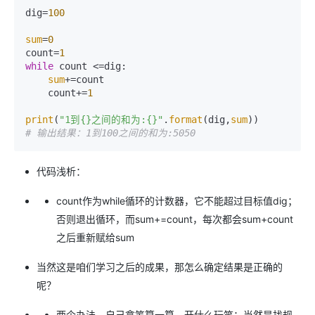
dig=
100
sum
=
0
count=
1
while
 count <=dig:

sum
+=count

    count+=
1
print
(
"1到{}之间的和为:{}"
.
format
(dig,
sum
# 输出结果：1到100之间的和为:5050
代码浅析：
count作为while循环的计数器，它不能超过目标值dig；
否则退出循环，而sum+=count，每次都会sum+count
之后重新赋给sum
当然这是咱们学习之后的成果，那怎么确定结果是正确的
呢？
两个办法，自己拿笔算一算，开什么玩笑；当然是找规