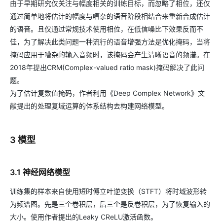
由于早期研究仅关注与幅度相关的训练目标，而忽略了相位，还仅
通过简单地将估计的幅度与嘈杂的语音阶段相结合来重新合成估计
的语音。且仅通过常规技术使用相位，在低信噪比下效果反而不
佳，为了解决此类问题一种流行的语音增强方法是优化掩码，当将
掩码应用于嘈杂的输入音频时，该掩码会产生清晰语音的频谱。在
2018年提出CRM(Complex-valued ratio mask)掩码解决了此问
题。
为了估计复数值掩码，作者利用《Deep Complex Network》文
献提出的处理复域运算的体系结构去构建网络模型。
3 模型
3.1 神经网络模型
训练集的样本来自使用短时傅立叶逆变换（STFT）将时域波形转
为频谱图。先是三个卷积层，后三个是反卷积层，为了恢复输入的
大小。使用作者提出的Leaky CReLU激活函数。