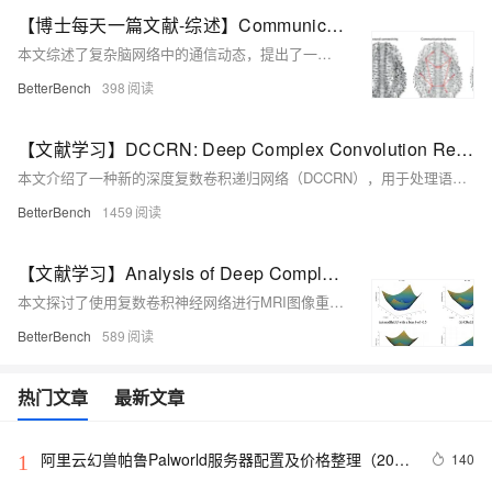
【博士每天一篇文献-综述】Communication dynamics in complex brain networks
本文综述了复杂脑网络中的通信动态，提出了一个将通信动态视为结构连接和功能连接之间必要联系的概念框架，探讨了结构网络的局部和全局拓扑属性如何支持网络通信模式，以及网络拓扑与动态模型之间的相互作用如何提供对大脑信息转换和处理机制的额外洞察。
BetterBench
398
【文献学习】DCCRN: Deep Complex Convolution Recurrent Network for Phase-Aware Speech Enhancement
本文介绍了一种新的深度复数卷积递归网络（DCCRN），用于处理语音增强问题，特别是针对低模型复杂度的实时处理。
BetterBench
1459
【文献学习】Analysis of Deep Complex-Valued Convolutional Neural Networks for MRI Reconstruction
本文探讨了使用复数卷积神经网络进行MRI图像重建的方法，强调了复数网络在保留相位信息和减少参数数量方面的优势，并通过实验分析了不同的复数激活函数、网络宽度、深度以及结构对模型性能的影响，得出复数模型在MRI重建任务中相对于实数模型具有更优性能的结论。
BetterBench
589
热门文章
最新文章
阿里云幻兽帕鲁Palworld服务器配置及价格整理（2024
140
1
年版）