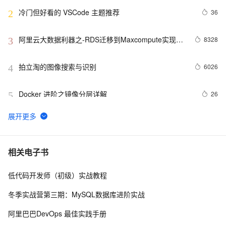
冷门但好看的 VSCode 主题推荐
36
2
阿里云大数据利器之-RDS迁移到Maxcompute实现动
8328
3
态分区
拍立淘的图像搜索与识别
6026
4
Docker 进阶之镜像分层详解
26
5
GET 请求和 POST 请求的安全性有何区别？
10
6
hdu 3015 Disharmony Trees
559
7
相关电子书
低代码开发师（初级）实战教程
perl--CGI编程之Apache服务器安装配置
437
8
冬季实战营第三期：MySQL数据库进阶实战
如何绑定多个action到一个slot
456
9
阿里巴巴DevOps 最佳实践手册