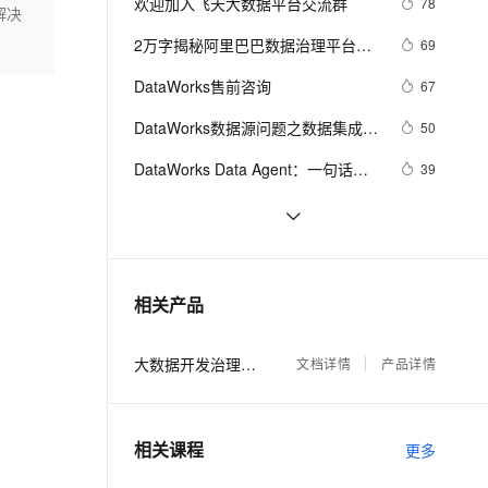
安全
欢迎加入飞天大数据平台交流群
78
我要投诉
e-1.1-I2V
Cosyvoice-V3-Flash
解决
PolarDB
上云场景组合购
Milvus 弹性伸缩功能新增节
伴
漫剧创作，剧本、分镜、视频高效生成
100%兼容MySQL、PostgreSQL，兼容Oracle，支持集中和分布式
覆盖90%+业务场景，专享组合折扣价
点支持范围
畅自然，细节丰富
高表现力语音合成大模型，语音克隆听感自然
2万字揭秘阿里巴巴数据治理平台
69
VPN
DataWorks建设实践
ernetes 版 ACK
云聚AI 严选权益
DataWorks售前咨询
AI 原生数据库服务发布
67
SSL 证书
2V
Fun-ASR
，一键激活高效办公新体验
理容器应用的 K8s 服务
精选AI产品，从模型到应用全链提效
Agent 数据网关
文戏情感细腻自然，动作戏激烈拳拳到肉，实现更强表演能力
支持中英文自由切换，具备更强的噪声鲁棒性
DataWorks数据源问题之数据集成任
堡垒机
50
AI 用量加速计划
务报错如何解决
云原生数据库 PolarDB
防火墙
DataWorks Data Agent：一句话搞
39
、识别商机，让客服更高效、服务更出色。
新老同享，达量后返
Agentic Database 发布
定数据开发，让周期从天级到分钟级
主机安全
应用
DataWorks：新一代 Data+AI 数据开
36
发与数据治理平台演进
大数据&AI的16种可能，2020阿里云
35
千问办公
NEW
AI 应用及服务市场
客户最佳实践合集下载
的智能体编程平台
一站式AI生产力平台
DataWorks Copilot 集成Qwen3-
30
相关产品
AI 应用
235B-A22B混合推理模型，数据开发
伶鹊
与分析效率再升级！
企业级人与Agent协作平台，接入和调度多个数字员工
智能客服平台，对话机器人、对话分析、智能外呼
大模型
大数据开发治理平台 DataWorks
文档详情
产品详情
大模型服务平台百炼 - 全妙
自然语言处理
应用创作平台
多模态内容创作工具，已接入 DeepSeek
数据标注
相关课程
更多
机器学习