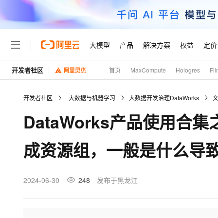
大模型
产品
解决方案
权益
定价
开发者社区
首页
MaxCompute
Hologres
Fli
大模型
产品
解决方案
权益
定价
云市场
伙伴
服务
了解阿里云
精选产品
精选解决方案
普惠上云
产品定价
精选商城
成为销售伙伴
售前咨询
为什么选择阿里云
千问AI平台
开发者社区
大数据与机器学习
大数据开发治理DataWorks
了解云产品的定价详情
大模型服务平台百炼
千问办公，解锁你的工作
普惠上云 官方力荐
分销伙伴
在线服务
网站建设
什么是云计算
大
DataWorks产品使用
大模型服务与应用平台
企业级Agent产品，直接
云服务器38元/年起，超
咨询伙伴
多端小程序
技术领先
云上成本管理
售后服务
轻量应用服务器
Agency Agents：拥
官方推荐返现计划
大模型
精选产品
精选解决方案
Salesforce 国际版订阅
稳定可靠
成资源组，一般是什么导
管理和优化成本
推荐新用户得奖励，单订单
销售伙伴合作计划
自助服务
友盟天域
安全合规
人工智能与机器学习
AI
文本生成
云数据库 RDS
HappyHorse 打造一
云工开物
无影生态合作计划
在线服务
观测云
分析师报告
高校专属算力普惠，学生认
计算
互联网应用开发
2024-06-30
248
发布于黑龙江
Qwen3.8-Max
HOT
Salesforce On Alibaba C
工单服务
Tuya 物联网平台阿里云
研究报告与白皮书
人工智能平台 PAI
快速拥有专属 OpenClaw
大模
Consulting Partner 合
大数据
容器
智能体时代全能旗舰模型
免费试用
短信专区
一站式AI开发、训练和推
蓝凌 OA
AI 大模型销售与服务生
现代化应用