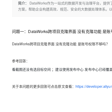
存储
天池大赛
Qwen3.7-Plus
简介：
DataWorks作为一站式的数据开发与治理平台，
云解析DNS
解决方案免费试用 新老
电子合同
方案，帮助企业构建高效、规范、安全的大数据处理体系。以下
最高领取价值200元试用
能看、能想、能动手的多模
安全
网络与CDN
AI 算法大赛
畅捷通
大数据开发治理平台 Data
AI 产品 免费试用
网络
安全
云开发大赛
Qwen3-VL-Plus
Tableau 订阅
1亿+ 大模型 tokens 和 
可观测
入门学习赛
中间件
问题一：DataWorks跨项目克隆界面 没有克隆功能 是
AI空中课堂在线直播课
云防火墙
140+云产品 免费试用
上云与迁云
云原生的云上边界网络安全
产品新客免费试用，最长1
数据库
DataWorks跨项目克隆界面 没有克隆功能 是账号权限不够吗？
生态解决方案
大模型服务
企业出海
大模型ACA认证体验
大数据计算
助力企业全员 AI 认知与能
行业生态解决方案
千问AI平台-Token Plan
政企业务
参考回答：
媒体服务
开发者生态解决方案
看截图还没有选目标空间 ；建议使用发布中心 发布中心已经覆
企业服务与云通信
千问AI平台-模型体验
AI 开发和 AI 应用解决
在线体验全尺寸、多种模态
域名与网站
关于本问题的更多回答可点击原文查看：
https://developer.ali
Happy 系列大模型
终端用户计算
Serverless
开发工具