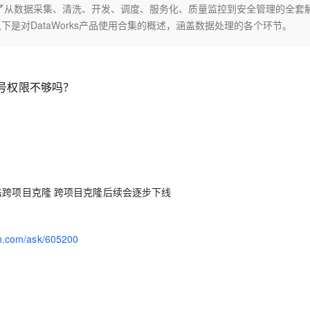
Deepseek-v4-pro
HappyHors
提供了从数据采集、清洗、开发、调度、服务化、质量监控到安全管理的全套
同享
万小智 AI 建站低至 15元/月
Qoder CN
AI 短剧/漫剧
云原生数据库 
快递物流查询
WordPress
成为服务伙
高校合作
是对DataWorks产品使用合集的概述，涵盖数据处理的各个环节。
点，立即开启云上创新
覆盖公网/内网、递归/权威、移动APP等全场景解析服务
送.CN域名，送备案服务码
基于千问大模型等，支持代码智能生成、研发智能问答
AI助力短剧
态智能体模型
旗舰 MoE 大模型，百万上下文与顶尖推理能力
图生视频，流
Ubuntu
服务生态伙伴
云工开物
企业应用
Works
Night Plan 支持 Qwen 3.8-Max
云原生大数据计算服务 MaxCompute
AI 办公
容器服务 Kub
NEW
GLM-5.2
Wan2.7-T
Red Hat
30+ 款产品免费体验
Data Agent 驱动的一站式 Data+AI 开发治理平台
夜间 5 折，Qwen/Meoo/TokenPlan 客户专享
面向分析的企业级SaaS模式云数据仓库
AI智能应用
提供一站式管
科研合作
视觉 Coding、空间感知、多模态思考等全面升级
1M上下文，专为长程任务能力而生
ERP
账号权限不够吗？
堂（旗舰版）
SUSE
智能客服
CRM
防护产品
2个月
自动承接线索
建站小程序
OA 办公系统
AI 应用构建
大模型原生
力提升
财税管理
模板建站
Qoder
大模型服务平台百炼-应用模版
HOT
NEW
面向真实软件
个人版上线、团队版降价；千问3.8-Max首发发尝鲜
丰富多元化的应用模版和解决方案
400电话
定制建站
盖跨项目克隆 跨项目克隆后续会逐步下线
万有无界
大模型服务平台百炼-智能体
方案
广告营销
模板小程序
的模型效果
灵活可视化地构建企业级 Agent
定制小程序
yun.com/ask/605200
秒悟
人工智能平台 PAI
APP 开发
云端极速 AI 
新一代 AI 视频生成模型，深度适配广告营销等场景
AI Native 的算法工程平台，一站式完成建模、训练、推理服务部署
建站系统