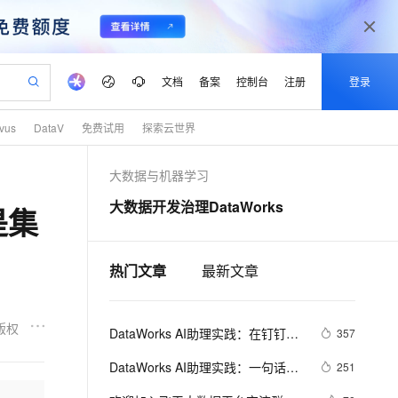
文档
备案
控制台
注册
登录
lvus
DataV
免费试用
探索云世界
验
作计划
器
AI 活动
专业服务
服务伙伴合作计划
开发者社区
加入我们
产品动态
服务平台百炼
阿里云 OPC 创新助力计划
大数据与机器学习
一站式生成采购清单，支持单品或批量购买
io：打造专属 AI 语音助手
S产品伙伴计划（繁花）
峰会
CS
造的大模型服务与应用开发平台
一句话生成原生可编辑精美 PPT 文稿
AI 生产力先锋
Al MaaS 服务伙伴赋能合作
域名
博文
Careers
至高可申请百万元
Qwen3.8-Max 模型上线
大数据开发治理DataWorks
是集
开启高性价比 AI 编程新体验
弹性可伸缩的云计算服务
Qwen-Audio-3.0-Realtime 端到端实时语音角色扮演
输入一句话想法, 轻松生成专业的 PPT
先锋实践拓展 AI 生产力的边界
Token 补贴，五大权
计划
海大会
伙伴信用分合作计划
商标
问答
社会招聘
益加速 OPC 成功
eek-V4-Pro
SS
一键部署幻兽帕鲁游戏服务器
飞天发布时刻
HOT
Open Search 向量检索版支
划
备案
电子书
校园招聘
pSeek-V4-Pro
视频创作，一键激活电商全链路生产力
稳定、安全、高性价比、高性能的云存储服务
一键购买专属联机服务器，轻松开启游戏
所见，即是所愿
持视频检索 Pipeline 功能
热门文章
最新文章
更多支持
划
公司注册
镜像站
视频生成
语音识别与合成
专属 QwenPaw
漫剧工坊：一站式动画创作平台
AI 实训营
HOT
应用身份服务 (IDaaS)
合作伙伴培训与认证
划
上云迁移
站生成，高效打造优质广告素材
全接入的云上超级电脑
从聊天伙伴进化为能主动干活的本地数字员工
快速生产连贯的高质量长漫剧
从基础到进阶，Agent 创客手把手教你
OpenClaw 管理能力上线
版权
DataWorks AI助理实践：在钉钉让
lScope
357
我要反馈
e-1.1-T2V
Qwen3-TTS-Flash
查询合作伙伴
n Alibaba Cloud ISV 合作
代维服务
AI助理帮你盯任务、修问题
建企业门户网站
10 分钟搭建微信、支付宝小程序
MaxCompute MaxFrame 提
畅细腻的高质量视频
离线语音合成大模型，多语言方言自适应，低延迟高稳定
DataWorks AI助理实践：一句话，
251
创新加速
ope
登录合作伙伴管理后台
我要建议
站，无忧落地极速上线
以可视化方式快速构建移动和 PC 门户网站
国内短信简单易用，安全可靠，秒级触达，全球覆盖200+国家和地区。
高效部署网站，快速应用到小程序
供自动弹性内存功能
帮你搞定研发周报！