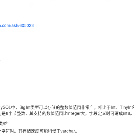
yun.com/ask/605023
？
QL中，BigInt类型可以存储的整数值范围非常广，相比于Int、TinyIn
t存储的是8字节整数，其支持的数值范围比integer大，字段定义时可写成int8
类型：
符时。其存储速度可能稍慢于varchar。