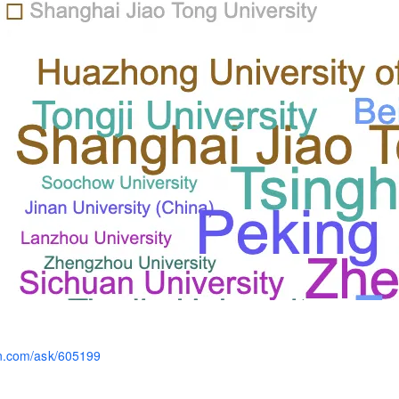
yun.com/ask/605199