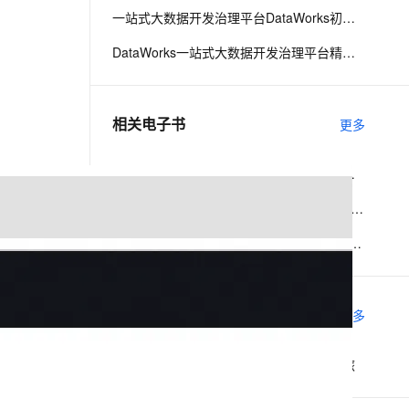
一站式大数据开发治理平台DataWorks初级课程
息提取
与 AI 智能体进行实时音视频通话
DataWorks一站式大数据开发治理平台精品课程
从文本、图片、视频中提取结构化的属性信息
构建支持视频理解的 AI 音视频实时通话应用
t.diy 一步搞定创意建站
构建大模型应用的安全防护体系
相关电子书
更多
通过自然语言交互简化开发流程,全栈开发支持
通过阿里云安全产品对 AI 应用进行安全防护
DataWorks数据集成实时同步最佳实践（含内测邀请）-2020飞天大数据平台实战应用第一季
DataWorks商业化资源组省钱秘籍-2020飞天大数据平台实战应用第一季
基于DataWorks数据服务构建疫情大屏-2020飞天大数据平台实战应用第一季
相关实验场景
更多
DataWorks智能交互式数据开发与分析之旅