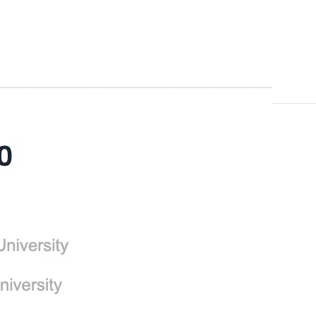
下一篇
一条命令迁移，帮你实现 OpenClaw 与
Hermes Agent 记忆互通！