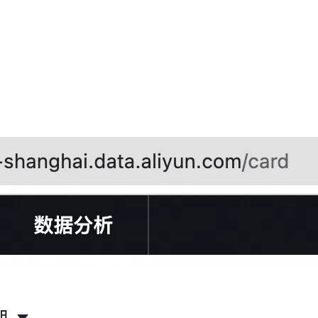
AI 应用
10分钟微调：让0.6B模型媲美235B模
多模态数据信
型
依托云原生高可用架构,实现Dify私有化部署
用1%尺寸在特定领域达到大模型90%以上效果
一个 AI 助手
超强辅助，Bol
即刻拥有 DeepSeek-R1 满血版
在企业官网、通讯软件中为客户提供 AI 客服
多种方案随心选，轻松解锁专属 DeepSeek