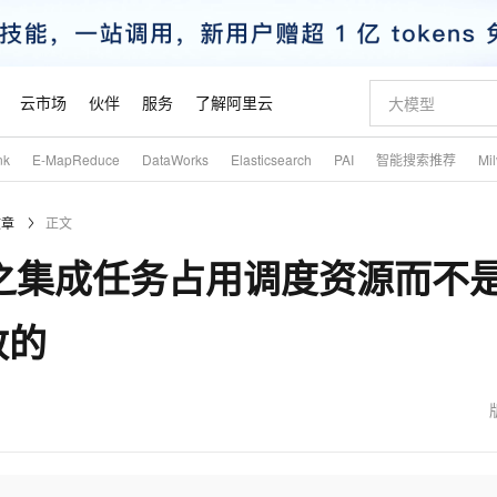
云市场
伙伴
服务
了解阿里云
nk
E-MapReduce
DataWorks
Elasticsearch
PAI
智能搜索推荐
Mi
AI 特惠
数据与 API
成为产品伙伴
企业增值服务
最佳实践
价格计算器
AI 场景体
基础软件
产品伙伴合
阿里云认证
市场活动
配置报价
大模型
文章
正文
自助选配和估算价格
新方式
睿译宝，AI翻译排版一步到位
智启 AI 普惠权益
产品生态集成认证中心
企业支持计划
云上春晚
域名与网站
千问官方 MaaS 平台，为开发者和 Agent 而生，新用户赠送 1 亿 + tokens 额度
Qwen Aud
AI Coding
阿里云Maa
2026 阿里云
云服务器 E
为企业打
数据集
Windows
大模型认证
模型
NEW
NEW
合集之集成任务占用调度资源而不
交付可用成果
值低价云产品抢先购
上传文档即自动完成翻译和格式还原
至高享 1亿+免费 tokens，加速 Al 应用落地
提供智能易用的域名与建站服务
智能编程，一键
安全可靠、
产品生态伙伴
专家技术服务
云上奥运之旅
弹性计算合作
阿里云中企出
手机三要素
宝塔 Linux
全部认证
价格优势
有专属领域专家
GLM-5.2：长任务时代开源旗舰模型
阿里云 OPC 创新助力计划
千问大模型
即刻拥有 DeepS
AI 电商营销
对象存储 O
大模型
产品生态伙伴工作台
企业增值服务台
云栖战略参考
云存储合作计
云栖大会
身份实名认证
CentOS
训练营
致的
推动算力普惠，释放技术红利
最高返9万
多领域专家智能体,一键组建 AI 虚拟交付团队
快速构建应用程序和网站，即刻迈出上云第一步
至高百万元 Token 补贴，加速一人公司成长
多元化、高性能、安全可靠的大模型服务
真正可用的 1M 上下文,一次完成代码全链路开发
轻松解锁专属 Dee
从图文生成到
云上的中国
数据库合作计
活动全景
短信
Docker
图片和
站式影视创作平台
Hermes Agent，打造自进化智能体
Token Plan 模型订阅计划
数字证书管理服务（原SSL证书）
5 分钟轻松部署
AI 广告创作
无影云电脑
企业成长
NEW
信息公告
看见新力量
云网络合作计
OCR 文字识别
JAVA
证享300元代金券
可视化编排打通从文字构思到成片全链路闭环
全托管，含MySQL、PostgreSQL、SQL Server、MariaDB多引擎
自主进化，持久记忆，越用越聪明
Qwen3.8-Max 首发尝鲜，限时加量 10 倍，夜间低至2折
实现全站HTTPS，呈现可信的WEB访问
图文、视频一
随时随地安
魔搭 Mode
Kimi-K3
HappyHors
NEW
loud
服务实践
官网公告
金融模力时刻
Salesforce O
版
发票查验
全能环境
Claude Code + GStack 打造工程团队
千问办公，限时限量积分加倍
Qoder
低代码高效构
AI 建站
短信服务
型
NEW
作计划
Kimi 最新旗舰模型，长程编程与推理利器
让文字生成流
计划
创新中心
魔搭 ModelSc
健康状态
理服务
让AI从“聊天伙伴”进化为能干活的“数字员工”
安装技能 GStack，拥有专属 AI 工程团队
你的AI工作搭子，覆盖日常办公高频场景
面向真实软件的智能体编程平台
0 代码专业建
客户案例
天气预报查询
操作系统
态合作计划