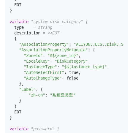
  EOT

}

variable
"system_disk_category"
{
  type    
= string
  description 
= <<EOT
  {

"AssociationProperty"
: 
"ALIYUN::ECS::Disk::Syste
"AssociationPropertyMetadata"
: {

"ZoneId"
: 
"$${zone_id}"
,

"LocaleKey"
: 
"DiskCategory"
,

"InstanceType"
: 
"$${instance_type}"
,

"AutoSelectFirst"
: true,

"AutoChangeType"
: false

    },

"Label"
: {

"zh-cn"
: 
"系统盘类型"
    }

  }

  EOT

}

variable
"password"
{