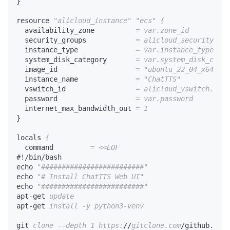
}

resource 
"alicloud_instance"
"ecs"
{
  availability_zone          
= var.zone_id
  security_groups            
= alicloud_security_gro
  instance_type              
= var.instance_type
  system_disk_category       
= var.system_disk_categ
  image_id                   
=
"ubuntu_22_04_x64_20G
  instance_name              
=
"ChatTTS"
  vswitch_id                 
= alicloud_vswitch.vswi
  password                   
= var.password
  internet_max_bandwidth_out 
= 1
}

locals 
{
  command         
= <<EOF
#!/bin/bash

echo 
"#########################"
echo 
"# Install ChatTTS Web UI"
echo 
"#########################"
apt-get 
update
apt-get 
install -y python3-venv
git 
clone --depth 1 https:
//
gitclone.com
/github.com/