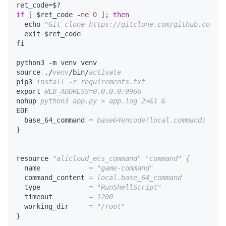
if
 [ $ret_code -
ne
0
 ]; 
then
  echo 
"Git clone https://gitclone.com/github.com/ji
  exit $ret_code

fi

python3 -m venv venv

source ./
venv
/bin/
activate
pip3 
install -r requirements.txt
export 
WEB_ADDRESS=0.0.0.0:9966
nohup 
python3 app.py > app.log 2>&1 &
EOF

  base_64_command 
= base64encode(local.command)
}

resource 
"alicloud_ecs_command"
"command"
{
  name            
=
"game-command"
  command_content 
= local.base_64_command
  type            
=
"RunShellScript"
  timeout         
= 1200
  working_dir     
=
"/root"
}
