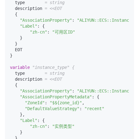
  type        
= string
  description 
= <<EOT
  {

"AssociationProperty"
: 
"ALIYUN::ECS::Instance:Zo
"Label"
: {

"zh-cn"
: 
"可用区ID"
    }

  }

  EOT

}

variable
"instance_type"
{
  type        
= string
  description 
= <<EOT
  {

"AssociationProperty"
: 
"ALIYUN::ECS::Instance::I
"AssociationPropertyMetadata"
: {

"ZoneId"
: 
"$${zone_id}"
,

"DefaultValueStrategy"
: 
"recent"
    },

"Label"
: {

"zh-cn"
: 
"实例类型"
    }

  }
