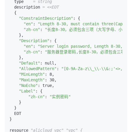
  type    
= string
  description 
= <<EOT
  {

"ConstraintDescription"
: {

"en"
: 
"Length 8-30, must contain three(Capital
"zh-cn"
: 
"长度8-30，必须包含三项（大写字母、小写字母、数字
    },

"Description"
: {

"en"
: 
"Server login password, Length 8-30, mus
"zh-cn"
: 
"服务器登录密码,长度8-30，必须包含三项（大写字母
    },

"Default"
: null,

"AllowedPattern"
: 
"[0-9A-Za-z\\_\\-\\&:;'<>,=%`~
"MinLength"
: 8,

"MaxLength"
: 30,

"NoEcho"
: true,

"Label"
: {

"zh-cn"
: 
"实例密码"
    }

  }

  EOT

}

resource 
"alicloud_vpc"
"vpc"
{