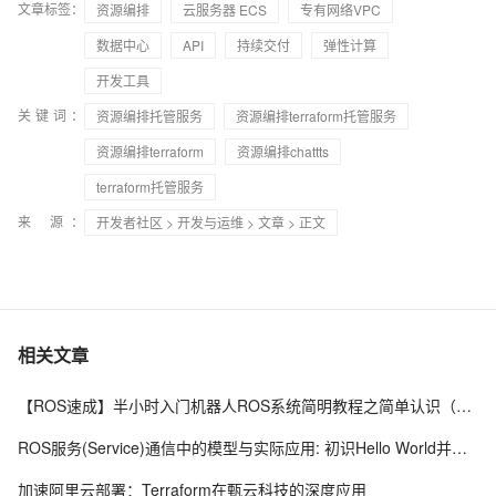
文章标签：
资源编排
云服务器 ECS
专有网络VPC
资源在多个不同地域以及多个账户中的部署和配置，实现基础
设施即代码。
数据中心
API
持续交付
弹性计算
开发工具
关键词：
资源编排托管服务
资源编排terraform托管服务
资源编排terraform
资源编排chattts
terraform托管服务
来 源：
开发者社区
>
开发与运维
>
文章
> 正文
相关文章
【ROS速成】半小时入门机器人ROS系统简明教程之简单认识（一）
ROS服务(Service)通信中的模型与实际应用: 初识Hello World并予以扩展
加速阿里云部署：Terraform在甄云科技的深度应用