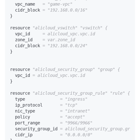
  vpc_name   
=
"game-vpc"
  cidr_block 
=
"192.168.0.0/16"
}

resource 
"alicloud_vswitch"
"vswitch"
{
  vpc_id     
= alicloud_vpc.vpc.id
  zone_id    
= var.zone_id
  cidr_block 
=
"192.168.0.0/24"
}

resource 
"alicloud_security_group"
"group"
{
  vpc_id 
= alicloud_vpc.vpc.id
}

resource 
"alicloud_security_group_rule"
"rule"
{
  type              
=
"ingress"
  ip_protocol       
=
"tcp"
  nic_type          
=
"intranet"
  policy            
=
"accept"
  port_range        
=
"9966/9966"
  security_group_id 
= alicloud_security_group.group.
  cidr_ip           
=
"0.0.0.0/0"