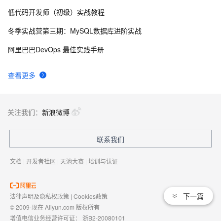
低代码开发师（初级）实战教程
DataV接入ECharts图表库  可视化利器强强联手
20470
8
冬季实战营第三期：MySQL数据库进阶实战
分布式快照算法: Chandy-Lamport
20464
9
阿里巴巴DevOps 最佳实践手册
MaxCompute执行作业慢的原因排查
19319
10
查看更多
关注我们：
新浪微博
联系我们
文档
|
开发者社区
|
天池大赛
|
培训与认证
下一篇
法律声明及隐私权政策
|
Cookies政策
© 2009-现在 Aliyun.com 版权所有
增值电信业务经营许可证：
浙B2-20080101