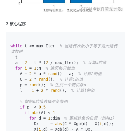
3.核心程序
while
 t <= max_Iter  
% 当迭代次数小于等于最大迭代
次数时  
  t  

  a = 
2
 - t * (
2
 / max_Iter);  
% 计算a的值  
for
i
 = 
1
:N  
% 遍历每只鲸鱼  
    A = 
2
 * a * 
rand
() - a;  
% 计算A的值  
    C = 
2
 * 
rand
();  
% 计算C的值  
    p = 
rand
();  
% 生成一个随机数p  
    l = 
-1
 + 
2
 * 
rand
();  
% 计算l的值  
% 根据p的值选择更新策略  
if
 p  < 
0.5
if
abs
(A) < 
1
for
 d = 
1
:dim  
% 更新鲸鱼的位置（策略1）  
          Dx     = 
abs
(C * Xgb(d) - X(
i
,d));  

          X(
i
,d) = Xgb(d) - A * Dx;  
