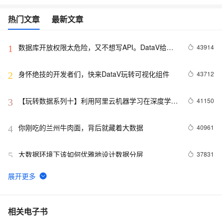
热门文章
最新文章
数据库开放权限太危险，又不想写API。DataV给你
43914
1
另外一个选择。
身怀绝技的开发者们，快来DataV玩转可视化组件
43712
2
【玩转数据系列十】利用阿里云机器学习在深度学习
41150
3
框架下实现智能图片分类
你刚吃的兰州牛肉面，背后就藏着大数据
40961
4
大数据环境下该如何优雅地设计数据分层
37831
5
odps是什么?
30766
6
数据仓库介绍与实时数仓案例
20836
7
相关电子书