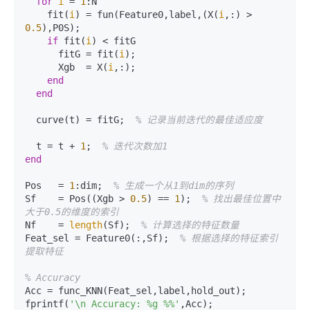
for
i
 = 
1
:N  

    fit(
i
) = fun(Feature0,label,(X(
i
,:) > 
0.5
),P0S);  

if
 fit(
i
) < fitG  

      fitG = fit(
i
);  

      Xgb  = X(
i
,:);  

end
end
  curve(t) = fitG;  
% 记录当前迭代的最佳适应度  
  t = t + 
1
;  
% 迭代次数加1  
end
Pos   = 
1
:dim;  
% 生成一个从1到dim的序列  
Sf    = Pos((Xgb > 
0.5
) == 
1
);  
% 找出最佳位置中
大于0.5的维度的索引  
Nf    = 
length
(Sf);  
% 计算选择的特征数量  
Feat_sel = Feature0(:,Sf);  
% 根据选择的特征索引
提取特征  
% Accuracy
Acc = func_KNN(Feat_sel,label,hold_out); 

fprintf(
'\n Accuracy: %g %%'
,Acc);
