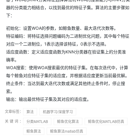
器的分类能力相结合，以找到最优的特征子集。算法的主要步骤如
下：
初始化：设置WOA的参数，如鲸鱼数量、最大迭代次数等。
特征编码：将特征选择问题编码为二进制优化问题，其中每个特征
对应一个二进制位，1表示选择该特征，0表示不选择。
适应度函数：定义适应度函数为KNN分类器在验证集上的分类准
确率。
WOA搜索：使用WOA搜索最优的特征子集。在每次迭代中，计算
每个鲸鱼对应特征子集的适应度，并根据适应度更新当前最优解。
终止条件：当达到最大迭代次数或满足其他终止条件时，停止搜
索。
输出：输出最优特征子集及其对应的适应度。
文章标签：
算法
机器学习/深度学习
关键词：
分类MATLAB
鲸鱼优化算法
鲸鱼优化MATLAB仿真
鲸鱼算法
鲸鱼算法matlab仿真