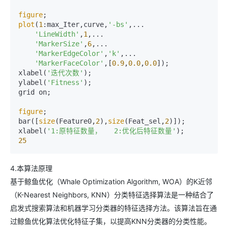
figure
plot
(
1
:max_Iter,curve,
'-bs'
,...

'LineWidth'
,
1
,...

'MarkerSize'
,
6
,...

'MarkerEdgeColor'
,
'k'
,...

'MarkerFaceColor'
,[
0.9
,
0.0
,
0.0
]);

xlabel(
'迭代次数'
);

ylabel(
'Fitness'
);

grid on;

figure
;

bar([
size
(Feature0,
2
),
size
(Feat_sel,
2
)]);

xlabel(
'1:原特征数量，   2:优化后特征数量'
25
4.本算法原理
基于鲸鱼优化（Whale Optimization Algorithm, WOA）的K近邻
（K-Nearest Neighbors, KNN）分类特征选择算法是一种结合了
启发式搜索算法和机器学习分类器的特征选择方法。该算法旨在通
过鲸鱼优化算法优化特征子集，以提高KNN分类器的分类性能。