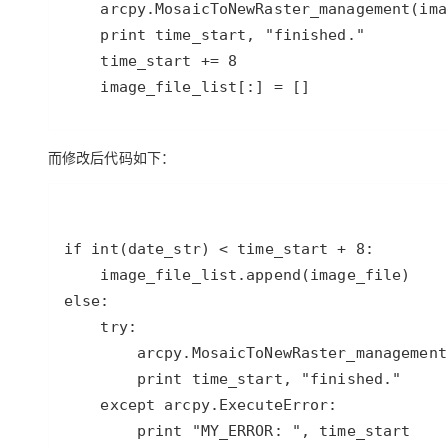
arcpy
.
MosaicToNewRaster_management
(
ima
print
time_start
, 
"finished."
time_start
+=
8
image_file_list
[:] 
=
 []
而修改后代码如下：
if
int
(
date_str
) 
<
time_start
+
8
image_file_list
.
append
(
image_file
else
try
arcpy
.
MosaicToNewRaster_management
print
time_start
, 
"finished."
except
arcpy
.
ExecuteError
print
"MY_ERROR: "
, 
time_start