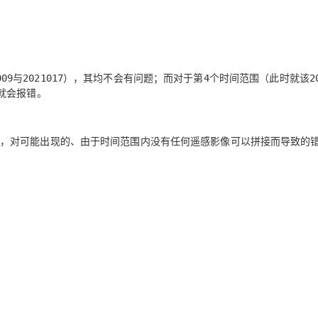
与
），其均不会有问题；而对于第
个时间范围（此时就该
009
2021017
4
2
就会报错。
，对可能出现的、
由于时间范围内没有任何遥感影像可以拼接
而导致的