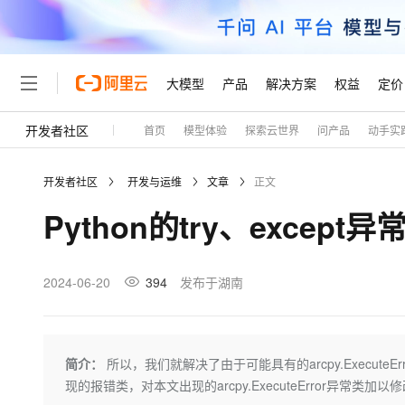
大模型
产品
解决方案
权益
定价
开发者社区
首页
模型体验
探索云世界
问产品
动手实
大模型
产品
解决方案
权益
定价
云市场
伙伴
服务
了解阿里云
精选产品
精选解决方案
普惠上云
产品定价
精选商城
成为销售伙伴
售前咨询
为什么选择阿里云
千问AI平台
开发者社区
开发与运维
文章
正文
了解云产品的定价详情
大模型服务平台百炼
睿译宝，AI翻译排版一
普惠上云 官方力荐
分销伙伴
在线服务
网站建设
什么是云计算
大
Python的try、excep
大模型服务与应用平台
上传文档即自动完成翻译和
云服务器38元/年起，超
咨询伙伴
多端小程序
技术领先
云上成本管理
售后服务
轻量应用服务器
GLM-5.2：长任务时代
官方推荐返现计划
大模型
精选产品
精选解决方案
Salesforce 国际版订阅
稳定可靠
管理和优化成本
推荐新用户得奖励，单订单
销售伙伴合作计划
2024-06-20
394
发布于湖南
自助服务
友盟天域
安全合规
人工智能与机器学习
AI
文本生成
云数据库 RDS
Hermes Agent，打造
云工开物
无影生态合作计划
在线服务
观测云
分析师报告
自主进化，持久记忆，越用
高校专属算力普惠，学生认
计算
互联网应用开发
Qwen3.8-Max
HOT
Salesforce On Alibaba C
工单服务
Tuya 物联网平台阿里云
研究报告与白皮书
人工智能平台 PAI
快速拥有专属 OpenClaw
简介：
所以，我们就解决了由于可能具有的arcpy.Execu
大模
Consulting Partner 合
大数据
容器
智能体时代全能旗舰模型
免费试用
短信专区
一站式AI开发、训练和推
现的报错类，对本文出现的arcpy.ExecuteError异常类加以
蓝凌 OA
AI 大模型销售与服务生
现代化应用