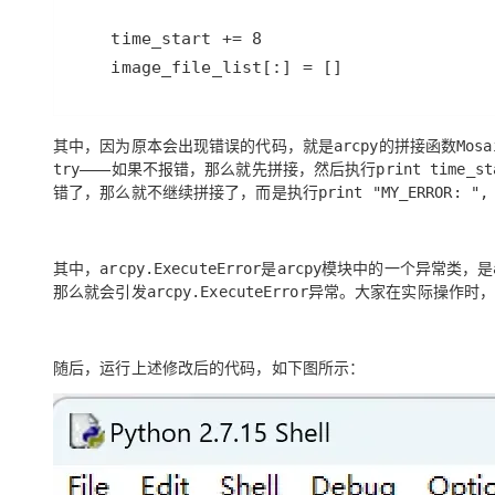
time_start
+=
8
image_file_list
[:] 
=
 []
其中，因为原本会出现错误的代码，就是
的拼接函数
arcpy
Mosa
——如果不报错，那么就先拼接，然后执行
try
print time_st
错了，那么就不继续拼接了，而是执行
print "MY_ERROR: ",
其中，
是
模块中的一个
异常类
，是
arcpy.ExecuteError
arcpy
那么就会引发
异常。大家在实际操作时
arcpy.ExecuteError
随后，运行上述修改后的代码，如下图所示：