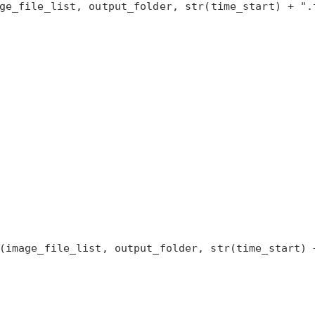
ge_file_list
, 
output_folder
, 
str
(
time_start
) 
+
".
(
image_file_list
, 
output_folder
, 
str
(
time_start
) 