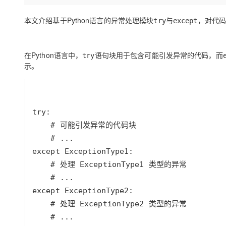
存储
天池大赛
Qwen3.7-Plus
云解析DNS
解决方案免费试用 新老
电子合同
最高领取价值200元试用
能看、能想、能动手的多模
安全
本文介绍基于
Python
语言的异常处理模块
与
，对代码
网络与CDN
try
except
AI 算法大赛
畅捷通
大数据开发治理平台 Data
AI 产品 免费试用
网络
安全
云开发大赛
Qwen3-VL-Plus
Tableau 订阅
1亿+ 大模型 tokens 和 
在
Python
语言中，
语句块用于包含
可能引发异常
的代码，而
try
可观测
入门学习赛
中间件
AI空中课堂在线直播课
示。
云防火墙
140+云产品 免费试用
上云与迁云
云原生的云上边界网络安全
产品新客免费试用，最长1
数据库
生态解决方案
大模型服务
企业出海
大模型ACA认证体验
大数据计算
try
助力企业全员 AI 认知与能
行业生态解决方案
千问AI平台-Token Plan
政企业务
媒体服务
# 可能引发异常的代码块
开发者生态解决方案
# ...
企业服务与云通信
千问AI平台-模型体验
AI 开发和 AI 应用解决
except
ExceptionType1
在线体验全尺寸、多种模态
域名与网站
# 处理 ExceptionType1 类型的异常
# ...
Happy 系列大模型
终端用户计算
except
ExceptionType2
# 处理 ExceptionType2 类型的异常
Serverless
# ...
开发工具