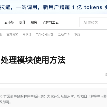
云市场
伙伴
服务
了解阿里云
践
官方博客
考认证
TIANCHI大赛
活动广场
下载
AI 特惠
数据与 API
成为产品伙伴
企业增值服务
最佳实践
价格计算器
AI 场景体
基础软件
产品伙伴合
阿里云认证
市场活动
配置报价
大模型
自助选配和估算价格
步到位
智启 AI 普惠权益
产品生态集成认证中心
企业支持计划
云上春晚
域名与网站
Qwen Audio：打造专属 AI 语音助手
千问官方 MaaS 平台，为开发者和 Agent 而生，新用户赠送 1 亿 + tokens 额度
一句话生成原生
AI Coding
阿里云Maa
2026 阿里云
云服务器 E
为企业打
数据集
Windows
大模型认证
模型
NEW
NEW
t异常处理模块使用方法
格式还原
值低价云产品抢先购
至高享 1亿+免费 tokens，加速 Al 应用落地
提供智能易用的域名与建站服务
Qwen-Audio-3.0-Realtime 端到端实时语音角色扮演
输入一句话想法,
智能编程，一键
安全可靠、
产品生态伙伴
专家技术服务
云上奥运之旅
弹性计算合作
阿里云中企出
手机三要素
宝塔 Linux
全部认证
价格优势
开源旗舰模型
即刻拥有 DeepSeek-V4-Pro
阿里云 OPC 创新助力计划
千问大模型
一键部署幻兽
AI 电商营销
对象存储 O
大模型
产品生态伙伴工作台
企业增值服务台
云栖战略参考
云存储合作计
云栖大会
身份实名认证
CentOS
训练营
推动算力普惠，释放技术红利
最高返9万
真正可用的 1M 上下文,一次完成代码全链路开发
快速构建应用程序和网站，即刻迈出上云第一步
轻松解锁专属 DeepSeek-V4-Pro
至高百万元 Token 补贴，加速一人公司成长
多元化、高性能、安全可靠的大模型服务
一键购买专属
从图文生成到
云上的中国
数据库合作计
活动全景
短信
Docker
图片和
自进化智能体
5 分钟轻松部署专属 QwenPaw
Token Plan 模型订阅计划
数字证书管理服务（原SSL证书）
高效搭建 AI
AI 广告创作
无影云电脑
企业成长
NEW
HOT
信息公告
看见新力量
云网络合作计
OCR 文字识别
JAVA
越聪明
证享300元代金券
全托管，含MySQL、PostgreSQL、SQL Server、MariaDB多引擎
Qwen3.8-Max 首发尝鲜，限时加量 10 倍，夜间低至2折
实现全站HTTPS，呈现可信的WEB访问
从聊天伙伴进化为能主动干活的本地数字员工
图文、视频一
随时随地安
魔搭 Mode
Kimi-K3
HappyHors
NEW
loud
服务实践
官网公告
金融模力时刻
Salesforce O
版
发票查验
全能环境
Claude Code + GStack 打造工程团队
千问办公，限时限量积分加倍
Qoder
低代码高效构
AI 建站
短信服务
teError异常而导致的程序中断问题；大家在实际使用时，按照自己程序中可
型
NEW
作计划
Kimi 最新旗舰模型，长程编程与推理利器
让文字生成流
计划
创新中心
魔搭 ModelSc
健康状态
理服务
让AI从“聊天伙伴”进化为能干活的“数字员工”
安装技能 GStack，拥有专属 AI 工程团队
你的AI工作搭子，覆盖日常办公高频场景
面向真实软件的智能体编程平台
0 代码专业建
修改即可。
客户案例
天气预报查询
操作系统
态合作计划