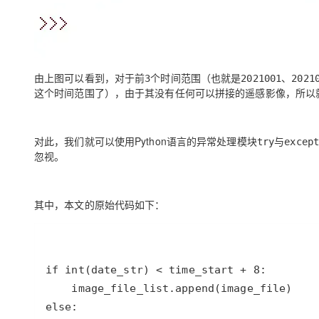
由上图可以看到，对于前
个时间范围（也就是
、
3
2021001
2021
这个时间范围了），由于其没有任何可以拼接的遥感影像，所以
对此，我们就可以使用
Python
语言的异常处理模块
与
try
except
忽视。
其中，本文的原始代码如下：
if
int
(
date_str
) 
<
time_start
+
8
image_file_list
.
append
(
image_file
else