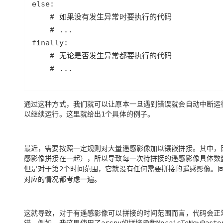
else
大模型解决方案
# 如果没有发生异常时要执行的代码
迁移与运维管理
快速部署 Dify，高效搭建 
# ...
专有云
finally
# 无论是否发生异常都要执行的代码
10 分钟在聊天系统中增加
# ...
通过这种方式，我们就可以让原本
一旦遇到错误就会自动中断运
以继续运行
。这里就给出
个具体的例子。
1
最近，需要按照一定规则对大量遥感影像加以镶嵌拼接。其中，
感影像拼接在一起），所以导致每一次待拼接的遥感影像具体数
但是对于第
个时间范围，它就没有任何需要拼接的遥感影像。
2
对应的情况都考虑一遍。
这就导致，对于有遥感影像可以拼接的时间范围而言，代码会正
错。例如，我这里使用了
的拼接函数