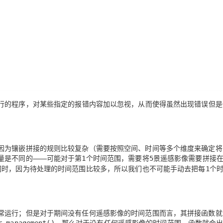
AI 应用
10分钟微调：让0.6B模型媲美235B模
多模态数据信
型
依托云原生高可用架构,实现Dify私有化部署
用1%尺寸在特定领域达到大模型90%以上效果
一个 AI 助手
超强辅助，Bol
即刻拥有 DeepSeek-R1 满血版
在企业官网、通讯软件中为客户提供 AI 客服
多种方案随心选，轻松解锁专属 DeepSeek
行
的程序，对某些
指定的报错内容
加以忽视，从而使得
虽然出现错误但是
因为镶嵌拼接的规则比较复杂（需要按照空间、时间等多个维度来确定将
量是不同的——可能对于第
个时间范围，需要将
景遥感影像需要拼接
1
5
同时，因为待处理的时间范围比较多，所以我们也不可能手动去把每
个
1
常运行；但是对于期间没有任何遥感影像的时间范围而言，其拼接函数就
，那么对于没有任何遥感影像的时间范围，函数就会