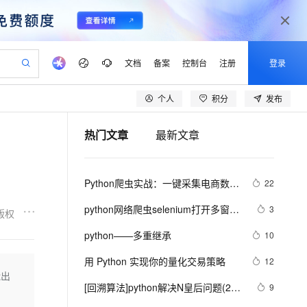
文档
备案
控制台
注册
登录
个人
积分
发布
验
作计划
器
AI 活动
专业服务
服务伙伴合作计划
开发者社区
加入我们
产品动态
服务平台百炼
阿里云 OPC 创新助力计划
热门文章
最新文章
一站式生成采购清单，支持单品或批量购买
可编辑精美 PPT 文稿
S产品伙伴计划（繁花）
峰会
CS
造的大模型服务与应用开发平台
Agency Agents：拥有专属领域专家
AI 生产力先锋
Al MaaS 服务伙伴赋能合作
域名
博文
Careers
至高可申请百万元
Qwen3.8-Max 模型上线
 轻松生成专业的 PPT
开启高性价比 AI 编程新体验
弹性可伸缩的云计算服务
先锋实践拓展 AI 生产力的边界
多领域专家智能体,一键组建 AI 虚拟交付团队
Token 补贴，五大权
计划
海大会
伙伴信用分合作计划
商标
问答
社会招聘
Python爬虫实战：一键采集电商数
22
益加速 OPC 成功
帕鲁游戏服务器
SS
HappyHorse 打造一站式影视创作平台
飞天发布时刻
HOT
Open Search 向量检索版支
划
备案
电子书
校园招聘
据，掌握市场动态！
联机服务器，轻松开启游戏
视频创作，一键激活电商全链路生产力
稳定、安全、高性价比、高性能的云存储服务
所见，即是所愿
持视频检索 Pipeline 功能
可视化编排打通从文字构思到成片全链路闭环
更多支持
python网络爬虫selenium打开多窗口
3
版权
划
公司注册
镜像站
视频生成
语音识别与合成
与切换页面
 智能体与工作流应用
漫剧工坊：一站式动画创作平台
AI 实训营
应用身份服务 (IDaaS)
python——多重继承
10
合作伙伴培训与认证
划
上云迁移
站生成，高效打造优质广告素材
全接入的云上超级电脑
通过阿里云百炼高效搭建AI应用,助力高效开发
快速生产连贯的高质量长漫剧
从基础到进阶，Agent 创客手把手教你
OpenClaw 管理能力上线
lScope
我要反馈
e-1.1-T2V
Qwen3-TTS-Flash
用 Python 实现你的量化交易策略
12
查询合作伙伴
n Alibaba Cloud ISV 合作
代维服务
建企业门户网站
10 分钟搭建微信、支付宝小程序
能出
MaxCompute MaxFrame 提
畅细腻的高质量视频
离线语音合成大模型，多语言方言自适应，低延迟高稳定
创新加速
[回溯算法]python解决N皇后问题(20
ope
登录合作伙伴管理后台
9
我要建议
站，无忧落地极速上线
以可视化方式快速构建移动和 PC 门户网站
国内短信简单易用，安全可靠，秒级触达，全球覆盖200+国家和地区。
高效部署网站，快速应用到小程序
供自动弹性内存功能
行代码)