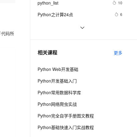
安全
python_list
我要投诉
e-1.1-I2V
Cosyvoice-V3-Flash
10
PolarDB
上云场景组合购
Milvus 弹性伸缩功能新增节
伴
漫剧创作，剧本、分镜、视频高效生成
100%兼容MySQL、PostgreSQL，兼容Oracle，支持集中和分布式
覆盖90%+业务场景，专享组合折扣价
点支持范围
畅自然，细节丰富
高表现力语音合成大模型，语音克隆听感自然
VPN
Python之计算24点
6
ernetes 版 ACK
云聚AI 严选权益
AI 原生数据库服务发布
SSL 证书
Python中的find()和count()方法详解
10
2V
Fun-ASR
，一键激活高效办公新体验
理容器应用的 K8s 服务
精选AI产品，从模型到应用全链提效
Agent 数据网关
下代码所
文戏情感细腻自然，动作戏激烈拳拳到肉，实现更强表演能力
支持中英文自由切换，具备更强的噪声鲁棒性
堡垒机
Python 二维码的读取与生成：使用
10
AI 用量加速计划
云原生数据库 PolarDB
链接生成二维码、读取二维码里的链
防火墙
、识别商机，让客服更高效、服务更出色。
python 模块初始
新老同享，达量后返
Agentic Database 发布
5
相关课程
接
更多
主机安全
应用
Python Web开发基础
千问办公
NEW
AI 应用及服务市场
的智能体编程平台
一站式AI生产力平台
Python开发基础入门
AI 应用
伶鹊
Python常用数据科学库
企业级人与Agent协作平台，接入和调度多个数字员工
智能客服平台，对话机器人、对话分析、智能外呼
大模型
Python网络爬虫实战
大模型服务平台百炼 - 全妙
自然语言处理
Python完全自学手册图文教程
应用创作平台
多模态内容创作工具，已接入 DeepSeek
数据标注
Python基础快速入门实战教程
机器学习