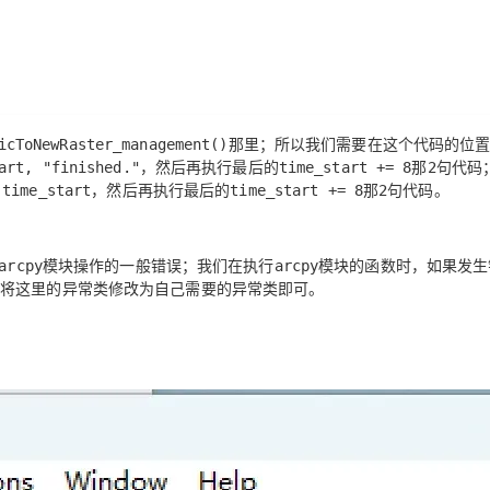
那里；所以我们需要在这个代码的位
icToNewRaster_management()
，然后再执行最后的
那
句代码
art, "finished."
time_start += 8
2
，然后再执行最后的
那
句代码。
 time_start
time_start += 8
2
模块操作的一般错误；我们在执行
模块的函数时，如果发生
arcpy
arcpy
，将这里的异常类修改为自己需要的异常类即可。