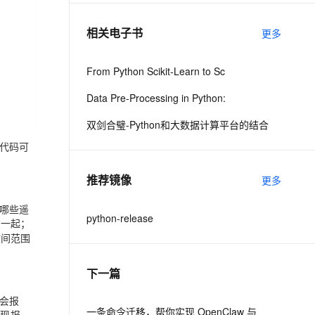
相关电子书
更多
息提取
与 AI 智能体进行实时音视频通话
从文本、图片、视频中提取结构化的属性信息
构建支持视频理解的 AI 音视频实时通话应用
From Python Scikit-Learn to Sc
t.diy 一步搞定创意建站
构建大模型应用的安全防护体系
Data Pre-Processing in Python:
通过自然语言交互简化开发流程,全栈开发支持
通过阿里云安全产品对 AI 应用进行安全防护
双剑合璧-Python和大数据计算平台的结合
代码可
推荐镜像
更多
哪些遥
python-release
在一起；
时间范围
下一篇
会报
一条命令迁移，帮你实现 OpenClaw 与
出现报