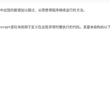
Deepseek-v4-pro
HappyHors
同享
万小智 AI 建站低至 15元/月
Qoder CN
AI 短剧/漫剧
云原生数据库 
快递物流查询
WordPress
成为服务伙
高校合作
点，立即开启云上创新
覆盖公网/内网、递归/权威、移动APP等全场景解析服务
送.CN域名，送备案服务码
基于千问大模型等，支持代码智能生成、研发智能问答
AI助力短剧
态智能体模型
旗舰 MoE 大模型，百万上下文与顶尖推理能力
图生视频，流
中出现的
报错
加以
跳过
，从而使得
程序继续运行
的方法。
Ubuntu
服务生态伙伴
云工开物
企业应用
Works
Night Plan 支持 Qwen 3.8-Max
云原生大数据计算服务 MaxCompute
AI 办公
容器服务 Kub
NEW
GLM-5.2
Wan2.7-T
Red Hat
30+ 款产品免费体验
Data Agent 驱动的一站式 Data+AI 开发治理平台
夜间 5 折，Qwen/Meoo/TokenPlan 客户专享
面向分析的企业级SaaS模式云数据仓库
AI智能应用
提供一站式管
科研合作
语句块则用于定义在
出现异常时要执行
的代码。其基本结构如以
except
视觉 Coding、空间感知、多模态思考等全面升级
1M上下文，专为长程任务能力而生
ERP
堂（旗舰版）
SUSE
智能客服
CRM
防护产品
2个月
自动承接线索
建站小程序
OA 办公系统
AI 应用构建
大模型原生
力提升
财税管理
模板建站
Qoder
大模型服务平台百炼-应用模版
HOT
NEW
面向真实软件
个人版上线、团队版降价；千问3.8-Max首发发尝鲜
丰富多元化的应用模版和解决方案
400电话
定制建站
万有无界
大模型服务平台百炼-智能体
方案
广告营销
模板小程序
的模型效果
灵活可视化地构建企业级 Agent
定制小程序
秒悟
人工智能平台 PAI
APP 开发
云端极速 AI 
新一代 AI 视频生成模型，深度适配广告营销等场景
AI Native 的算法工程平台，一站式完成建模、训练、推理服务部署
建站系统