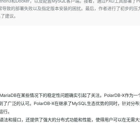
on3和Docker，以及配置MySQL客户端。接着，通过PXD工具部署了Pol
Deepseek-v4-pro
HappyHors
同享
万小智 AI 建站低至 15元/月
Qoder CN
AI 短剧/漫剧
云原生数据库 
快递物流查询
WordPress
成为服务伙
异常导致的部署失败以及指定版本安装的困扰。最后，作者进行了初步的压
高校合作
点，立即开启云上创新
覆盖公网/内网、递归/权威、移动APP等全场景解析服务
送.CN域名，送备案服务码
基于千问大模型等，支持代码智能生成、研发智能问答
AI助力短剧
态智能体模型
旗舰 MoE 大模型，百万上下文与顶尖推理能力
图生视频，流
出了建议。
Ubuntu
服务生态伙伴
云工开物
企业应用
Works
Night Plan 支持 Qwen 3.8-Max
云原生大数据计算服务 MaxCompute
AI 办公
容器服务 Kub
NEW
GLM-5.2
Wan2.7-T
Red Hat
30+ 款产品免费体验
Data Agent 驱动的一站式 Data+AI 开发治理平台
夜间 5 折，Qwen/Meoo/TokenPlan 客户专享
面向分析的企业级SaaS模式云数据仓库
AI智能应用
提供一站式管
科研合作
视觉 Coding、空间感知、多模态思考等全面升级
1M上下文，专为长程任务能力而生
ERP
堂（旗舰版）
SUSE
智能客服
CRM
防护产品
2个月
自动承接线索
建站小程序
OA 办公系统
AI 应用构建
大模型原生
力提升
财税管理
模板建站
Qoder
大模型服务平台百炼-应用模版
HOT
NEW
面向真实软件
个人版上线、团队版降价；千问3.8-Max首发发尝鲜
丰富多元化的应用模版和解决方案
400电话
定制建站
万有无界
大模型服务平台百炼-智能体
方案
广告营销
模板小程序
及MariaDB在某些情况下的稳定性问题确实引起了关注。PolarDB-X作为
的模型效果
灵活可视化地构建企业级 Agent
广泛的认可。PolarDB-X在继承了MySQL生态优势的同时，针对分
定制小程序
运行。
秒悟
人工智能平台 PAI
APP 开发
云端极速 AI 
新一代 AI 视频生成模型，深度适配广告营销等场景
AI Native 的算法工程平台，一站式完成建模、训练、推理服务部署
度兼容的语法和接口，还提供了强大的分布式功能和性能，使得用户可以在无需
建站系统