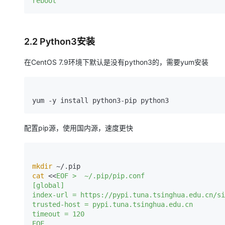
reboot
2.2 Python3安装
在CentOS 7.9环境下默认是没有python3的，需要yum安装
配置pip源，使用国内源，速度更快
mkdir
cat
 <<
EOF >  ~/.pip/pip.conf

[global]

index-url = https://pypi.tuna.tsinghua.edu.cn/si
trusted-host = pypi.tuna.tsinghua.edu.cn

timeout = 120

EOF