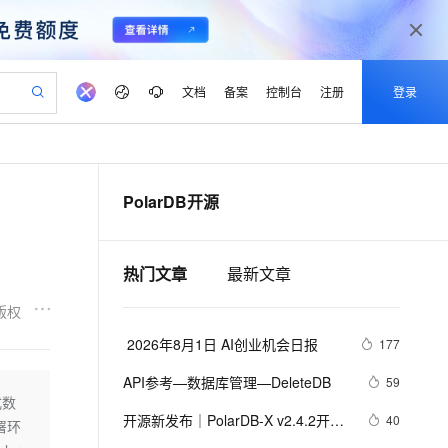
文档
备案
控制台
注册
登录
验
作计划
器
AI 活动
专业服务
服务伙伴合作计划
开发者社区
加入我们
产品动态
服务平台百炼
阿里云 OPC 创新助力计划
PolarDB开源
一站式生成采购清单，支持单品或批量购买
io：打造专属 AI 语音助手
S产品伙伴计划（繁花）
峰会
CS
造的大模型服务与应用开发平台
一句话生成原生可编辑精美 PPT 文稿
AI 生产力先锋
Al MaaS 服务伙伴赋能合作
域名
博文
Careers
至高可申请百万元
Qwen3.8-Max 模型上线
开启高性价比 AI 编程新体验
弹性可伸缩的云计算服务
Qwen-Audio-3.0-Realtime 端到端实时语音角色扮演
输入一句话想法, 轻松生成专业的 PPT
先锋实践拓展 AI 生产力的边界
Token 补贴，五大权
计划
海大会
伙伴信用分合作计划
商标
问答
社会招聘
热门文章
最新文章
益加速 OPC 成功
eek-V4-Pro
SS
一键部署幻兽帕鲁游戏服务器
飞天发布时刻
HOT
Open Search 向量检索版支
划
备案
电子书
校园招聘
pSeek-V4-Pro
视频创作，一键激活电商全链路生产力
稳定、安全、高性价比、高性能的云存储服务
一键购买专属联机服务器，轻松开启游戏
所见，即是所愿
持视频检索 Pipeline 功能
更多支持
版权
划
公司注册
镜像站
视频生成
语音识别与合成
专属 QwenPaw
漫剧工坊：一站式动画创作平台
AI 实训营
HOT
应用身份服务 (IDaaS)
 2026年8月1日 AI创业机会日报
177
合作伙伴培训与认证
划
上云迁移
站生成，高效打造优质广告素材
全接入的云上超级电脑
从聊天伙伴进化为能主动干活的本地数字员工
快速生产连贯的高质量长漫剧
从基础到进阶，Agent 创客手把手教你
OpenClaw 管理能力上线
lScope
我要反馈
e-1.1-T2V
Qwen3-TTS-Flash
API参考—数据库管理—DeleteDB
59
查询合作伙伴
n Alibaba Cloud ISV 合作
代维服务
建企业门户网站
10 分钟搭建微信、支付宝小程序
式数
MaxCompute MaxFrame 提
畅细腻的高质量视频
离线语音合成大模型，多语言方言自适应，低延迟高稳定
创新加速
ope
开源新发布｜PolarDB-X v2.4.2开源
登录合作伙伴管理后台
我要建议
40
站，无忧落地极速上线
以可视化方式快速构建移动和 PC 门户网站
国内短信简单易用，安全可靠，秒级触达，全球覆盖200+国家和地区。
高效部署网站，快速应用到小程序
供自动弹性内存功能
署环
生态适配升级