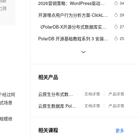
安全
ar
我要投诉
e-1.1-I2V
Cosyvoice-V3-Flash
2026营销策略：WordPress驱动增
34
PolarDB
上云场景组合购
Milvus 弹性伸缩功能新增节
伴
力测
长
漫剧创作，剧本、分镜、视频高效生成
100%兼容MySQL、PostgreSQL，兼容Oracle，支持集中和分布式
覆盖90%+业务场景，专享组合折扣价
点支持范围
畅自然，细节丰富
高表现力语音合成大模型，语音克隆听感自然
VPN
开源埋点用户行为分析方案-ClickLog
29
埋点（ClkLog）
ernetes 版 ACK
云聚AI 严选权益
AI 原生数据库服务发布
SSL 证书
《PolarDB-X开源分布式数据库实战
2V
Fun-ASR
27
，一键激活高效办公新体验
理容器应用的 K8s 服务
精选AI产品，从模型到应用全链提效
Agent 数据网关
进阶》——PolarDB-X数据导入导出
文戏情感细腻自然，动作戏激烈拳拳到肉，实现更强表演能力
支持中英文自由切换，具备更强的噪声鲁棒性
堡垒机
PolarDB 开源基础教程系列 3 安装部
25
（1）
AI 用量加速计划
云原生数据库 PolarDB
署
防火墙
、识别商机，让客服更高效、服务更出色。
新老同享，达量后返
Agentic Database 发布
当 AI Coding 从单兵作战走向团队协
25
作：多智能体编排为什么重要
主机安全
应用
商业开源MES+源码+送可拖拽式数
23
据大屏
千问办公
NEW
航天壹进制 PolarDB-X 
23
AI 应用及服务市场
相关产品
的智能体编程平台
一站式AI生产力平台
1.0（DRDS） 数据备份容灾解决方
案
AI 应用
伶鹊
云原生分布式数据库 PolarDB-X
文档详情
产品详情
一个经过阿
企业级人与Agent协作平台，接入和调度多个数字员工
智能客服平台，对话机器人、对话分析、智能外呼
大模型
布式场景
云原生数据库 PolarDB
文档详情
产品详情
大模型服务平台百炼 - 全妙
自然语言处理
应用创作平台
多模态内容创作工具，已接入 DeepSeek
大规模修
数据标注
相关课程
更多
机器学习