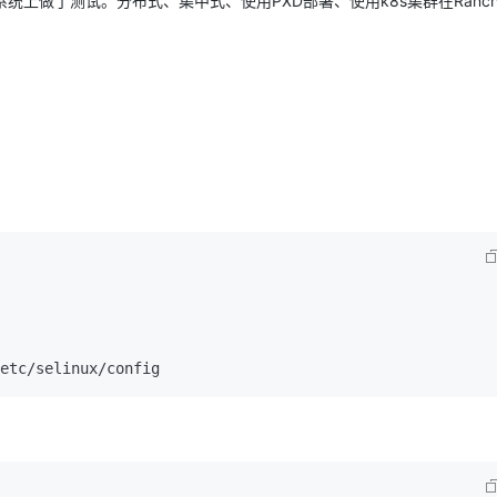
SP3)这两个系统上做了测试。分布式、集中式、使用PXD部署、使用k8s集群在Rancher