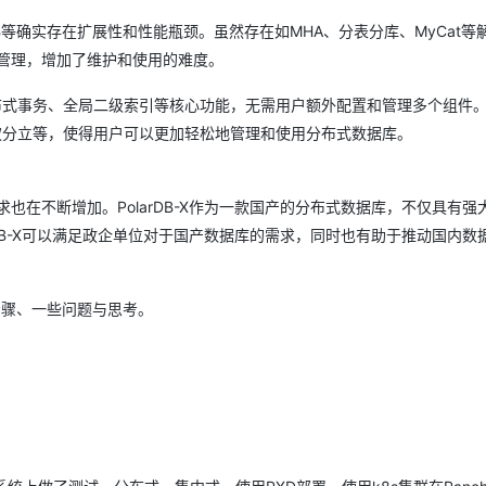
DB等确实存在扩展性和性能瓶颈。虽然存在如MHA、分表分库、MyCat等
AI 应用
10分钟微调：让0.6B模型媲美235B模
多模态数据信
管理，增加了维护和使用的难度。
型
依托云原生高可用架构,实现Dify私有化部署
用1%尺寸在特定领域达到大模型90%以上效果
、分布式事务、全局二级索引等核心功能，无需用户额外配置和管理多个组件
一个 AI 助手
超强辅助，Bol
、三权分立等，使得用户可以更加轻松地管理和使用分布式数据库。
即刻拥有 DeepSeek-R1 满血版
在企业官网、通讯软件中为客户提供 AI 客服
多种方案随心选，轻松解锁专属 DeepSeek
在不断增加。PolarDB-X作为一款国产的分布式数据库，不仅具有强
DB-X可以满足政企单位对于国产数据库的需求，同时也有助于推动国内数
的步骤、一些问题与思考。