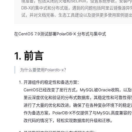
存储
天池大赛
境准备，包括关闭防火墙和SELinux，设置系统参数，安装Pyth
Qwen3.7-Plus
云解析DNS
解决方案免费试用 新老
电子合同
DB-X的集中式和分布式版，遇到的问题包括阿里云镜像源
最高领取价值200元试用
能看、能想、能动手的多模
安全
网络与CDN
AI 算法大赛
试，并对文档完善、生态工具建设以及提供更多使用案例提
畅捷通
大数据开发治理平台 Data
AI 产品 免费试用
网络
安全
云开发大赛
Qwen3-VL-Plus
Tableau 订阅
1亿+ 大模型 tokens 和 
在CentOS 7.9测试部署PolarDB-X 分布式与集中式
可观测
入门学习赛
中间件
AI空中课堂在线直播课
云防火墙
140+云产品 免费试用
上云与迁云
云原生的云上边界网络安全
产品新客免费试用，最长1
数据库
1. 前言
生态解决方案
大模型服务
企业出海
大模型ACA认证体验
大数据计算
助力企业全员 AI 认知与能
行业生态解决方案
千问AI平台-Token Plan
为什么要使用Polardb-x？
政企业务
媒体服务
开发者生态解决方案
开源组件的稳定性和备选方案：
企业服务与云通信
千问AI平台-模型体验
AI 开发和 AI 应用解决
CentOS已经改变了发行方式，MySQL被Oracle收购，以
在线体验全尺寸、多种模态
域名与网站
里云深度优化和验证的分布式数据库，其稳定性和可靠性得到了
进行了大量的优化和改进，确保了在各种复杂环境下的稳定
Happy 系列大模型
终端用户计算
作为备选方案，PolarDB-X不仅提供了与MySQL高
Serverless
改代码的情况下，轻松实现数据库的升级和迁移。
开发工具