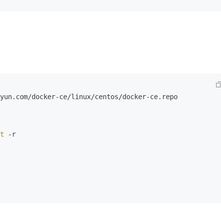
yun.com/docker-ce/linux/centos/docker-ce.repo

t
 -r
