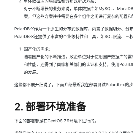
单体数据库的局限性和分布式解决方案：
大模型解决方案
对于不断增长的业务来说，单体数据库如MySQL、Maria
迁移与运维管理
快速部署 Dify，高效搭建 
案，但这些方案往往需要在多个组件之间进行复杂的配置和
专有云
PolarDB-X作为一个原生的分布式数据库，内置了数据切分
10 分钟在聊天系统中增加
PolarDB-X还提供了丰富的企业级特性和工具，如SQL限流
国产化的需求：
随着国产化的不断推进，政企单位对于使用国产数据库的需求也
和性能，还得到了国家相关部门的认证和支持。使用Polar
的发展。
这些都不展开细说了，下面介绍最近我在部署测试Polardb-x
2. 部署环境准备
下面的部署都是在CentOS 7.9环境下进行的。