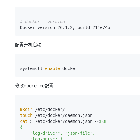
# docker --version 
配置开机启动
systemctl 
enable
修改docker-ce配置
mkdir
touch
cat
 > /etc/docker/daemon.json <<
EOF

{

    "log-driver": "json-file",

    "log-opts": {
