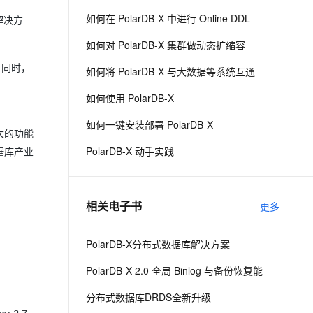
如何在 PolarDB-X 中进行 Online DDL
解决方
息提取
与 AI 智能体进行实时音视频通话
如何对 PolarDB-X 集群做动态扩缩容
从文本、图片、视频中提取结构化的属性信息
构建支持视频理解的 AI 音视频实时通话应用
。同时，
如何将 PolarDB-X 与大数据等系统互通
t.diy 一步搞定创意建站
构建大模型应用的安全防护体系
通过自然语言交互简化开发流程,全栈开发支持
通过阿里云安全产品对 AI 应用进行安全防护
如何使用 PolarDB-X
如何一键安装部署 PolarDB-X
大的功能
PolarDB-X 动手实践
据库产业
相关电子书
更多
PolarDB-X分布式数据库解决方案
PolarDB-X 2.0 全局 Binlog 与备份恢复能
分布式数据库DRDS全新升级