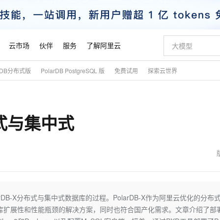
云市场
伙伴
服务
了解阿里云
arDB分布式版
PolarDB PostgreSQL 版
免费试用
探索云世界
AI 特惠
数据与 API
成为产品伙伴
企业增值服务
最佳实践
价格计算器
AI 场景体
基础软件
产品伙伴合
阿里云认证
市场活动
配置报价
大模型
自助选配和估算价格
新方式
睿译宝，AI翻译排版一步到位
智启 AI 普惠权益
产品生态集成认证中心
企业支持计划
云上春晚
域名与网站
千问官方 MaaS 平台，为开发者和 Agent 而生，新用户赠送 1 亿 + tokens 额度
Qwen Aud
AI Coding
阿里云Maa
2026 阿里云
云服务器 E
为企业打
数据集
Windows
大模型认证
模型
NEW
NEW
布式与集中式
交付可用成果
值低价云产品抢先购
上传文档即自动完成翻译和格式还原
至高享 1亿+免费 tokens，加速 Al 应用落地
提供智能易用的域名与建站服务
智能编程，一键
安全可靠、
产品生态伙伴
专家技术服务
云上奥运之旅
弹性计算合作
阿里云中企出
手机三要素
宝塔 Linux
全部认证
价格优势
有专属领域专家
GLM-5.2：长任务时代开源旗舰模型
阿里云 OPC 创新助力计划
千问大模型
即刻拥有 DeepS
AI 电商营销
对象存储 O
大模型
产品生态伙伴工作台
企业增值服务台
云栖战略参考
云存储合作计
云栖大会
身份实名认证
CentOS
训练营
推动算力普惠，释放技术红利
最高返9万
多领域专家智能体,一键组建 AI 虚拟交付团队
快速构建应用程序和网站，即刻迈出上云第一步
至高百万元 Token 补贴，加速一人公司成长
多元化、高性能、安全可靠的大模型服务
真正可用的 1M 上下文,一次完成代码全链路开发
轻松解锁专属 Dee
从图文生成到
云上的中国
数据库合作计
活动全景
短信
Docker
图片和
站式影视创作平台
Hermes Agent，打造自进化智能体
Token Plan 模型订阅计划
数字证书管理服务（原SSL证书）
5 分钟轻松部署
AI 广告创作
无影云电脑
企业成长
NEW
信息公告
看见新力量
云网络合作计
OCR 文字识别
JAVA
证享300元代金券
可视化编排打通从文字构思到成片全链路闭环
全托管，含MySQL、PostgreSQL、SQL Server、MariaDB多引擎
自主进化，持久记忆，越用越聪明
Qwen3.8-Max 首发尝鲜，限时加量 10 倍，夜间低至2折
实现全站HTTPS，呈现可信的WEB访问
图文、视频一
随时随地安
魔搭 Mode
Kimi-K3
HappyHors
NEW
loud
服务实践
官网公告
金融模力时刻
Salesforce O
版
发票查验
全能环境
Claude Code + GStack 打造工程团队
千问办公，限时限量积分加倍
Qoder
低代码高效构
AI 建站
短信服务
arDB-X分布式与集中式数据库的过程。PolarDB-X作为阿里云优化的分布
型
NEW
作计划
Kimi 最新旗舰模型，长程编程与推理利器
让文字生成流
计划
创新中心
魔搭 ModelSc
健康状态
理服务
让AI从“聊天伙伴”进化为能干活的“数字员工”
安装技能 GStack，拥有专属 AI 工程团队
你的AI工作搭子，覆盖日常办公高频场景
面向真实软件的智能体编程平台
0 代码专业建
据库扩展性和性能瓶颈的解决方案，同时也符合国产化需求。文章介绍了部
客户案例
天气预报查询
操作系统
态合作计划