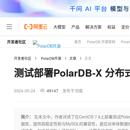
大模型
产品
解决方案
权益
定价
开发者社区
首页
PolarDB 开源官网
Pol
大模型
产品
解决方案
权益
定价
云市场
伙伴
服务
了解阿里云
精选产品
精选解决方案
普惠上云
产品定价
精选商城
成为销售伙伴
售前咨询
为什么选择阿里云
千问AI平台
开发者社区
PolarDB开源
文章
正文
了解云产品的定价详情
大模型服务平台百炼
千问办公，解锁你的工作
普惠上云 官方力荐
分销伙伴
在线服务
网站建设
什么是云计算
大
测试部署PolarDB-X 分
大模型服务与应用平台
企业级Agent产品，直接
云服务器38元/年起，超
咨询伙伴
多端小程序
技术领先
云上成本管理
售后服务
轻量应用服务器
Agency Agents：拥
官方推荐返现计划
大模型
精选产品
精选解决方案
Salesforce 国际版订阅
稳定可靠
管理和优化成本
推荐新用户得奖励，单订单
销售伙伴合作计划
2024-05-24
49147
发布于河南
自助服务
友盟天域
安全合规
人工智能与机器学习
AI
文本生成
云数据库 RDS
HappyHorse 打造一
云工开物
无影生态合作计划
在线服务
观测云
分析师报告
高校专属算力普惠，学生认
计算
互联网应用开发
Qwen3.8-Max
HOT
Salesforce On Alibaba C
工单服务
Tuya 物联网平台阿里云
研究报告与白皮书
人工智能平台 PAI
快速拥有专属 OpenClaw
简介：
在本文中，作者详述了在CentOS 7.9上部署测试Pol
大模
Consulting Partner 合
大数据
容器
智能体时代全能旗舰模型
免费试用
短信专区
一站式AI开发、训练和推
据库，提供高稳定性和与MySQL的兼容性，是应对单体数
蓝凌 OA
AI 大模型销售与服务生
现代化应用