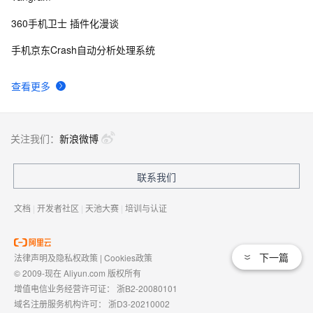
借拍照入围MWC最佳演员
360手机卫士 插件化漫谈
15款手机CSS3动画导航特效
4
9
手机京东Crash自动分析处理系统
乐视欠款门继续发酵，传高通和MTK暂停向乐视手机供
629
10
查看更多
应芯片
关注我们：
新浪微博
联系我们
文档
|
开发者社区
|
天池大赛
|
培训与认证
下一篇
法律声明及隐私权政策
|
Cookies政策
© 2009-现在 Aliyun.com 版权所有
增值电信业务经营许可证：
浙B2-20080101
域名注册服务机构许可：
浙D3-20210002