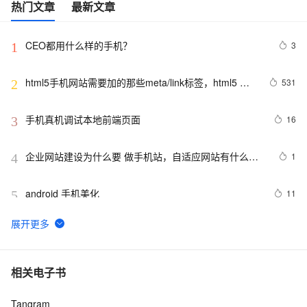
热门文章
最新文章
CEO都用什么样的手机？
3
1
html5手机网站需要加的那些meta/link标签，html5 
531
2
meta全解
手机真机调试本地前端页面
16
3
企业网站建设为什么要 做手机站，自适应网站有什么优
1
4
势
android 手机美化
11
5
电话号码正则表达式 代码 javascript+html,JS正则表达
14
6
式判断11位手机号码
手机淘宝短视频业务「哇哦视频」迁移上 FaaS 笔记公开
6
7
相关电子书
Tangram
华为领衔，“5G+摄像头”拿下双影帝，多家国产手机凭
171
8