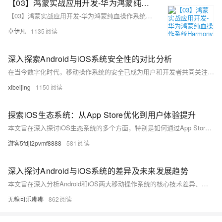
【03】鸿蒙实战应用开发-华为鸿蒙纯血操作系统Harmony OS NEXT-测试hello word效果-虚拟华为手机真机环境调试-为DevEco Studio编译器安装中文插件-测试写一个滑动块效果-介绍诸如ohos.ui等依赖库-全过程实战项目分享-从零开发到上线-优雅草卓伊凡
【03】鸿蒙实战应用开发-华为鸿蒙纯血操作系统Harmony OS NEXT-测试hello word效果-虚拟华为手机真机环境调试-为DevEco Studio编译器安装中文插件-测试写一个滑动块效果-介绍诸如ohos.ui等依赖库-全过程实战项目分享-从零开发到上线-优雅草卓伊凡
卓伊凡
1135
深入探索Android与iOS系统安全性的对比分析
在当今数字化时代，移动操作系统的安全已成为用户和开发者共同关注的重点。本文旨在通过比较Android与iOS两大主流操作系统在安全性方面的差异，揭示两者在设计理念、权限管理、应用审核机制等方面的不同之处。我们将探讨这些差异如何影响用户的安全体验以及可能带来的风险。
xibeijing
1150
探索iOS生态系统：从App Store优化到用户体验提升
本文旨在深入探讨iOS生态系统的多个方面，特别是如何通过App Store优化(ASO)和改进用户体验来提升应用的市场表现。不同于常规摘要仅概述文章内容的方式，我们将直接进入主题，首先介绍ASO的重要性及其对开发者的意义；接着分析当前iOS平台上用户行为的变化趋势以及这些变化如何影响应用程序的设计思路；最后提出几点实用建议帮助开发者更好地适应市场环境，增强自身竞争力。
游客5fdji2pvmf8888
581
深入探讨Android与iOS系统的差异及未来发展趋势
本文旨在深入分析Android和iOS两大移动操作系统的核心技术差异、用户体验以及各自的市场表现，进一步探讨它们在未来技术革新中可能的发展方向。通过对比两者的开放性、安全性、生态系统等方面，本文揭示了两大系统在移动设备市场中的竞争态势和潜在变革。
无糖可乐嘟嘟
862