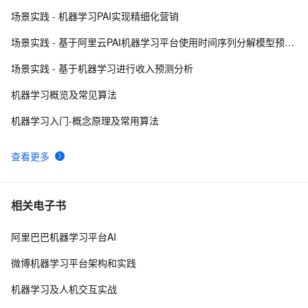
场景实践 - 机器学习PAI实现精细化营销
开源机器学习平台 Alink 1.1.1 在易用性上有哪些优化？
4
9
场景实践 - 基于阿里云PAI机器学习平台使用时间序列分解模型预测商品销量
机器学习面试笔试知识点-贝叶斯网络(Bayesian 
8
10
场景实践 - 基于机器学习进行收入预测分析
Network) 、马尔科夫(Markov) 和主题模型(T M)1
机器学习概览及常见算法
机器学习入门-概念原理及常用算法
查看更多
相关电子书
阿里巴巴机器学习平台AI
微博机器学习平台架构和实践
机器学习及人机交互实战