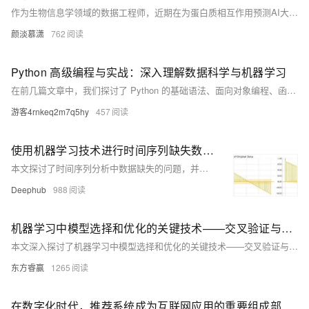
作为生物信息学领域的数据工程师，近期在为蛋白质相互作用预测AI大模型构建训练集时，我面临着从PDB、UniProt等学术数据库获取高质量三维结构、序列及功能注释数据的核心挑战。通过综合运用反爬对抗技术，成功突破了数据库的速率限制、验证码验证等反爬机制，将数据采集效率提升4倍，为蛋白质-配体结合预测模型训练提供了包含10万+条有效数据的基础数据集，提高了该模型预测的准确性。
颜淡慕潇
762
Python 高级编程与实战：深入理解数据科学与机器学习
在前几篇文章中，我们探讨了 Python 的基础语法、面向对象编程、函数式编程、元编程、性能优化和调试技巧。本文将深入探讨 Python 在数据科学和机器学习中的应用，并通过实战项目帮助你掌握这些技术。
游客4rnkeq2m7q5hy
457
使用机器学习技术进行时间序列缺失数据填充：基础方法与入门案例
本文探讨了时间序列分析中数据缺失的问题，并通过实际案例展示了如何利用机器学习技术进行缺失值补充。文章构建了一个模拟的能源生产数据集，采用线性回归和决策树回归两种方法进行缺失值补充，并从统计特征、自相关性、趋势和季节性等多个维度进行了详细评估。结果显示，决策树方法在处理复杂非线性模式和保持数据局部特征方面表现更佳，而线性回归方法则适用于简单的线性趋势数据。文章最后总结了两种方法的优劣，并给出了实际应用建议。
Deephub
988
机器学习中模型选择和优化的关键技术——交叉验证与网格搜索
本文深入探讨了机器学习中模型选择和优化的关键技术——交叉验证与网格搜索。介绍了K折交叉验证、留一交叉验证等方法，以及网格搜索的原理和步骤，展示了如何结合两者在Python中实现模型参数的优化，并强调了使用时需注意的计算成本、过拟合风险等问题。
东方睿赢
1265
在数字化时代，推荐系统成为互联网应用的重要组成部分，通过机器学习技术根据用户兴趣和行为提供个性化推荐，提升用户体验