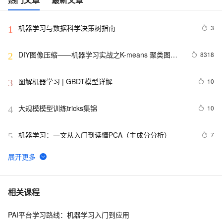
机器学习与数据科学决策树指南
3
1
DIY图像压缩——机器学习实战之K-means 聚类图像
8318
2
压缩：色彩量化
图解机器学习 | GBDT模型详解
10
3
大规模模型训练tricks集锦
10
4
机器学习：一文从入门到读懂PCA（主成分分析）
7
5
利用机器学习进行股票市场预测
7
6
分布式机器学习系统：设计原理、优化策略与实践经验
13
7
相关课程
PAI平台学习路线：机器学习入门到应用
机器学习集成学习进阶Xgboost算法原理
13
8