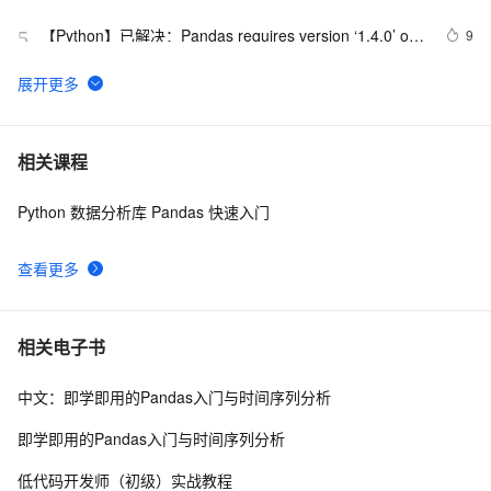
【Python】已解决：Pandas requires version ‘1.4.0’ or 
9
5
newer of ‘sqlalchemy’ (version ‘0.7.10’ currently ins
Pandas 2.2 中文官方教程和指南（十·一）（4）
11
6
Pandas实战案例：电商数据分析的实践与挑战
3
7
相关课程
Python 数据分析库 Pandas 快速入门
使用Python进行数据清洗与预处理：Pandas和NumPy
10
8
的应用
查看更多
Python数据分析大杀器之Pandas基础2万字详解（学
3
9
pandas基础，这一篇就够啦）
【Python】【Pandas】使用concat添加行
2
10
相关电子书
中文：即学即用的Pandas入门与时间序列分析
即学即用的Pandas入门与时间序列分析
低代码开发师（初级）实战教程