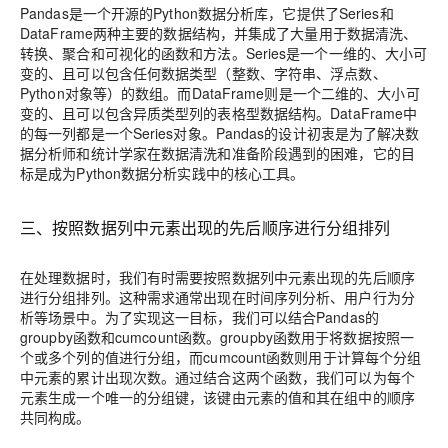
Pandas是一个开源的Python数据分析库，它提供了Series和
DataFrame两种主要的数据结构，并集成了大量用于数据清洗、
转换、聚合和可视化的函数和方法。Series是一个一维的、大小可
变的、且可以包含任何数据类型（整数、字符串、浮点数、
Python对象等）的数组。而DataFrame则是一个二维的、大小可
变的、且可以包含异质类型列的表格型数据结构。DataFrame中
的每一列都是一个Series对象。Pandas的设计初衷是为了解决数
据分析师和统计学家在数据清洗和准备阶段遇到的困难，它的目
标是成为Python数据分析实践中的核心工具。
三、按照数据列中元素出现的先后顺序进行分组排列
在处理数据时，我们有时需要按照数据列中元素出现的先后顺序
进行分组排列。这种需求通常出现在时间序列分析、用户行为分
析等场景中。为了实现这一目标，我们可以结合Pandas的
groupby函数和cumcount函数。groupby函数用于将数据按照一
个或多个列的值进行分组，而cumcount函数则用于计算每个分组
中元素的累计出现次数。通过结合这两个函数，我们可以为每个
元素生成一个唯一的分组键，该键由元素的值和其在组中的顺序
共同构成。