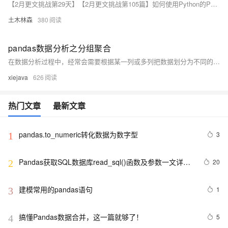
【2月更文挑战第29天】【2月更文挑战第105篇】如何使用Python的Pandas库进行数据分组和聚合操作？
土木林森
380
pandas数据分析之分组聚合
在数据分析过程中，经常会需要根据某一列或多列把数据划分为不同的组别，然后再对其进行数据分析。本文将介绍pandas的数据分组及分组后的应用如对数据进行聚合、转换和过滤。
xiejava
626
热门文章
最新文章
pandas.to_numeric转化数据为数字型
3
1
Pandas获取SQL数据库read_sql()函数及参数一文详解
20
2
+实例代码
建模常用的pandas语句
1
3
搞懂Pandas数据合并，这一篇就够了！
5
4