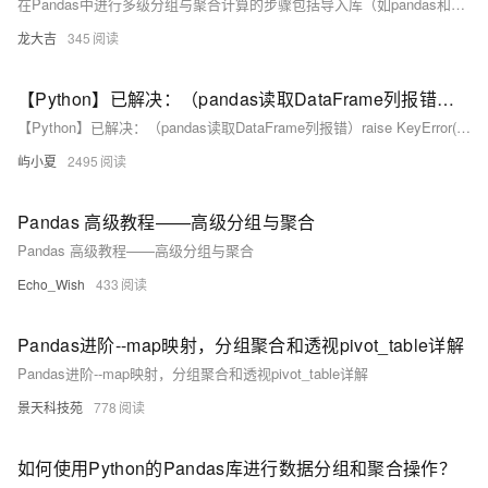
在Pandas中进行多级分组与聚合计算的步骤包括导入库（如pandas和matplotlib），准备数据集，使用`groupby()`方法分组，应用聚合函数（如`sum()`、`mean()`）及可视化结果。
龙大吉
345
【Python】已解决：（pandas读取DataFrame列报错）raise KeyError(key) from err KeyError: (‘name‘, ‘age‘)
【Python】已解决：（pandas读取DataFrame列报错）raise KeyError(key) from err KeyError: (‘name‘, ‘age‘)
屿小夏
2495
Pandas 高级教程——高级分组与聚合
Pandas 高级教程——高级分组与聚合
Echo_Wish
433
Pandas进阶--map映射，分组聚合和透视pivot_table详解
Pandas进阶--map映射，分组聚合和透视pivot_table详解
景天科技苑
778
如何使用Python的Pandas库进行数据分组和聚合操作？