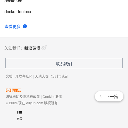
docker-ce
docker-toolbox
查看更多
关注我们：
新浪微博
联系我们
文档
|
开发者社区
|
天池大赛
|
培训与认证
下一篇
法律声明及隐私权政策
|
Cookies政策
© 2009-现在 Aliyun.com 版权所有
增值电信业务经营许可证：
浙B2-20080101
域名注册服务机构许可：
浙D3-20210002
目录
浙公网安备 33010602009975号
浙B2-20080101-4