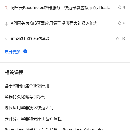
阿里云Kubernetes容器服务 - 快速部署虚拟节点virtual-
9
3
nodes
API网关为K8S容器应用集群提供强大的接入能力
6
4
可爱的 LXD 系统容器
10
5
妙到毫巅，在阿里云容器服务中体验RAPIDS加速数据科
5
6
学
构建插件式的应用程序框架(四)－服务容器
9
7
相关课程
基于容器搭建企业级应用
STL - 容器 - Forward List
7
8
容器持久化储存训练营
k8s容器云架构之dubbo微服务—  K8S(11)配置中心实战-
4
9
现代应用容器技术快速入门
单环境交付apollo三组件
容器服务Kubernetes版（ACK）上快速部署应用
6
10
云计算、容器和云原生基础课程
Serverless 容器从入门到精通: - Serverless Kubernetes