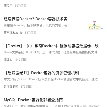
南瓜佬
897
还没搞懂Docker? Docker容器技术实战指南 ! 从入门到企业级应用 !
蒋星熠Jaxonic，技术探索者，以代码为笔，在二进制星河中书写极客诗篇。专注Docker与容器化实践，分享从入门到企业级应用的深度经验，助力开发者乘风破浪，驶向云原生新世界。
蒋星熠Jaxonic
847
【Docker】（3）学习Docker中 镜像与容器数据卷、映射关系！手把手带你安装 MySql主从同步 和 Redis三主三从集群！并且进行主从切换与扩容操作，还有分析 哈希分区 等知识点！
Union文件系统（UnionFS）是一种**分层、轻量级并且高性能的文件系统**，它支持对文件系统的修改作为一次提交来一层层的叠加，同时可以将不同目录挂载到同一个虚拟文件系统下(unite several directories into a single virtual filesystem) Union 文件系统是 Docker 镜像的基础。 镜像可以通过分层来进行继承，基于基础镜像（没有父镜像），可以制作各种具体的应用镜像。
凉凉心.
942
【赵渝强老师】Docker容器的资源管理机制
本文介绍了Linux CGroup技术及其在Docker资源管理中的应用。通过实例演示了如何利用CGroup限制应用程序的CPU、内存和I/O带宽使用，实现系统资源的精细化控制，帮助理解Docker底层资源限制机制。
赵渝强老师
873
MySQL Docker 容器化部署全指南
MySQL是一款开源关系型数据库，广泛用于Web及企业应用。Docker容器化部署可解决环境不一致、依赖冲突问题，实现高效、隔离、轻量的MySQL服务运行，支持数据持久化与快速迁移，适用于开发、测试及生产环境。