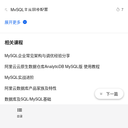
完后没有data目录）
MySQL主从同步配置
7
5
【阿里云新品发布·周刊】第11期：云数据库 MySQL 
438
6
8.0 重磅发布，更适合企业使用场景的RDS数据库
PostgreSQL\MySQL比较
2
7
相关课程
MySQL企业常见架构与调优经验分享
Mysql笔记--常用命令
453
8
阿里云云原生数据仓库AnalyticDB MySQL版 使用教程
Java必学MySQL数据库应用场景
4
9
MySQL实战进阶
mysql预处理语句
480
10
阿里云数据库产品家族及特性
下一篇
数据库及SQL/MySQL基础
云数据库MySQL快速入门
目录
查看更多