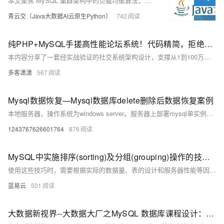
本文聚焦 MySQL 集群架构中的负载均衡算法，阐述其重要性。详细介绍轮询、加权轮询、最少连接、加权最少连接、随机、源地址哈希等常用算法，分析各自优缺点及适用场景。并提供 Java 语言代码实现示例，助力直观理解。文章结构清晰，语言通俗易懂，对理解和应用负载均衡算法具有实用价值和参考价值。
青云交（Java大数据AI云原生Python）
742
纯PHP+MySQL手搓高性能论坛系统！代码精简，拒绝臃肿
本内容分享了一套经实战验证的社交系统架构设计，支撑从1到100万用户的发展，并历经6次流量洪峰考验。架构涵盖客户端层（App、小程序、公众号）、接入层（API网关、负载均衡、CDN）、业务服务层（用户、内容、关系、消息等服务）、数据层（MySQL、Redis、MongoDB等）及运维监控层（日志、监控、告警）。核心设计包括数据库分库分表、多级缓存体系、消息队列削峰填谷、CQRS模式与热点数据动态缓存。同时提供应对流量洪峰的弹性伸缩方案及降级熔断机制，并通过Prometheus实现全链路监控。开源建议结构清晰，适合大型社交平台构建与优化。
多客潇潇
567
Mysql数据恢复—Mysql数据库delete删除后数据恢复案例
本地服务器，操作系统为windows server。服务器上部署mysql单实例，innodb引擎，独立表空间。未进行数据库备份，未开启binlog。 人为误操作使用Delete命令删除数据时未添加where子句，导致全表数据被删除。删除后未对该表进行任何操作。需要恢复误删除的数据。 在本案例中的mysql数据库未进行备份，也未开启binlog日志，无法直接还原数据库。
1243767626601764
876
MySQL中实施排序(sorting)及分组(grouping)操作的技巧。
使用这些技巧时，需要根据实际的数据量、表的设计和服务器性能等因素来确定最合适的做法。通过反复测试和优化，可以得到最佳的查询性能。
蓝易云
501
大数据新视界--大数据大厂之MySQL 数据库课程设计：MySQL 数据库 SQL 语句调优的进阶策略与实际案例（2-2）