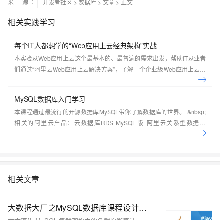
来 源：
开发者社区
>
数据库
>
文章
> 正文
相关实践学习
每个IT人都想学的“Web应用上云经典架构”实战
本实验从Web应用上云这个最基本的、最普遍的需求出发，帮助IT从业者
们通过“阿里云Web应用上云解决方案”，了解一个企业级Web应用上云的
常见架构，了解如何构建一个高可用、可扩展的企业级应用架构。
MySQL数据库入门学习
本课程通过最流行的开源数据库MySQL带你了解数据库的世界。 &nbsp;
相关的阿里云产品：云数据库RDS MySQL 版 阿里云关系型数据库
RDS（Relational Database Service）是一种稳定可靠、可弹性伸缩的在
线数据库服务，提供容灾、备份、恢复、迁移等方面的全套解决方案，彻
底解决数据库运维的烦恼。 了解产品详
情:&nbsp;https://www.aliyun.com/product/rds/mysql&nbsp;
相关文章
大数据大厂之MySQL数据库课程设计：揭秘MySQL集群架构负载均衡核心算法：从理论到Java代码实战，让你的数据库性能飙升！