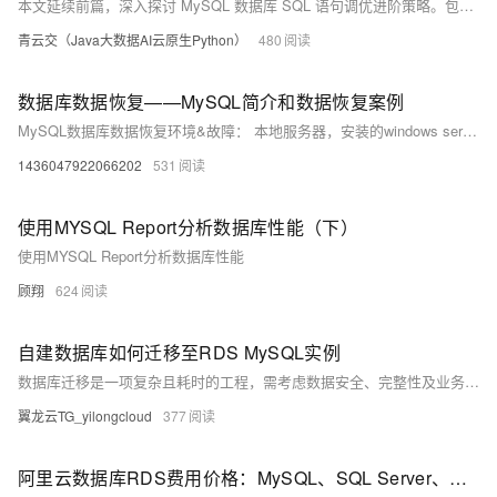
本文延续前篇，深入探讨 MySQL 数据库 SQL 语句调优进阶策略。包括优化索引使用，介绍多种索引类型及避免索引失效等；调整数据库参数，如缓冲池、连接数和日志参数；还有分区表、垂直拆分等其他优化方法。通过实际案例分析展示调优效果。回顾与数据库课程设计相关文章，强调全面认识 MySQL 数据库重要性。为读者提供综合调优指导，确保数据库高效运行。
青云交（Java大数据AI云原生Python）
480
数据库数据恢复——MySQL简介和数据恢复案例
MySQL数据库数据恢复环境&故障： 本地服务器，安装的windows server操作系统。 操作系统上部署MySQL单实例，引擎类型为innodb，表空间类型为独立表空间。该MySQL数据库没有备份，未开启binlog。 人为误操作，在用Delete命令删除数据时未添加where子句进行筛选导致全表数据被删除，删除后未对该表进行任何操作。
1436047922066202
531
使用MYSQL Report分析数据库性能（下）
使用MYSQL Report分析数据库性能
顾翔
624
自建数据库如何迁移至RDS MySQL实例
数据库迁移是一项复杂且耗时的工程，需考虑数据安全、完整性及业务中断影响。使用阿里云数据传输服务DTS，可快速、平滑完成迁移任务，将应用停机时间降至分钟级。您还可通过全量备份自建数据库并恢复至RDS MySQL实例，实现间接迁移上云。
翼龙云TG_yilongcloud
377
阿里云数据库RDS费用价格：MySQL、SQL Server、PostgreSQL和MariaDB引擎收费标准