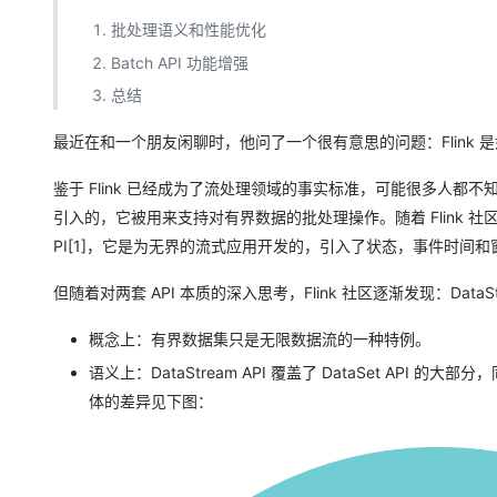
AI 产品 免费试用
网络
安全
云开发大赛
Qwen3-VL-Plus
批处理语义和性能优化
Tableau 订阅
1亿+ 大模型 tokens 和 
Batch API 功能增强
可观测
入门学习赛
中间件
AI空中课堂在线直播课
140+云产品 免费试用
总结
上云与迁云
产品新客免费试用，最长1
数据库
生态解决方案
最近在和一个朋友闲聊时，他问了一个很有意思的问题：Flink
大模型服务
企业出海
大模型ACA认证体验
大数据计算
助力企业全员 AI 认知与能
行业生态解决方案
鉴于 Flink 已经成为了流处理领域的事实标准，可能很多人都不知道
千问AI平台-Token Plan
政企业务
媒体服务
引入的，它被用来支持对有界数据的批处理操作。随着 Flink 社区逐步
开发者生态解决方案
PI[1]，它是为无界的流式应用开发的，引入了状态，事件时间
企业服务与云通信
千问AI平台-模型体验
AI 开发和 AI 应用解决
在线体验全尺寸、多种模态
但随着对两套 API 本质的深入思考，Flink 社区逐渐发现：DataStr
域名与网站
Happy 系列大模型
终端用户计算
概念上：有界数据集只是无限数据流的一种特例。
语义上：DataStream API 覆盖了 DataSet A
Serverless
体的差异见下图：
开发工具
大模型解决方案
迁移与运维管理
快速部署 Dify，高效搭建 