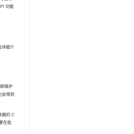
I 功能
方面详细介
部维护
也会得到
据的 C
需要在批