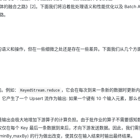
的融合之路》[2]。下面我们将沿着批处理语义和性能优化以及 Batch AP
之路。
et API 上的语义和操作，但在一些细微之处还是存在一些差异。下面我们从几个
的。例如：
，它会在每次到来一条新的数据时更新内
KeyedStream.reduce
了一个 Upsert 流作为输出: 如果一个键有 10 个输入元素，那么
输出会极大地增加下游算子的计算负担。由于批作业的算子不需要感知数
输出语义，即仅仅在每个 Key 最后一条数据到来后，才向下游发送数据。因此，我们
in,max,minBy,maxBy) 的行为做出改变，使其仅在输入结束时输出最终结果。