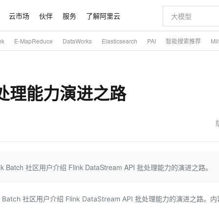
云市场
伙伴
服务
了解阿里云
nk
E-MapReduce
DataWorks
Elasticsearch
PAI
智能搜索推荐
Mi
AI 特惠
数据与 API
成为产品伙伴
企业增值服务
最佳实践
价格计算器
AI 场景体
基础软件
产品伙伴合
阿里云认证
市场活动
配置报价
大模型
自助选配和估算价格
智启 AI 普惠权益
产品生态集成认证中心
企业支持计划
云上春晚
千问官方 MaaS 平台，为开发者和 Agent 而生，新用户赠送 1 亿 + tokens 额度
AI Coding
阿里云Maa
2026 阿里云
为企业打
数据集
Windows
大模型认证
PI 批处理能力演进之路
值低价云产品抢先购
至高享 1亿+免费 tokens，加速 Al 应用落地
智能编程，一键
产品生态伙伴
专家技术服务
云上奥运之旅
弹性计算合作
阿里云中企出
手机三要素
宝塔 Linux
全部认证
价格优势
阿里云 OPC 创新助力计划
AI 电商营销
产品生态伙伴工作台
企业增值服务台
云栖战略参考
云存储合作计
云栖大会
身份实名认证
CentOS
训练营
推动算力普惠，释放技术红利
最高返9万
至高百万元 Token 补贴，加速一人公司成长
从图文生成到
云上的中国
数据库合作计
活动全景
短信
Docker
图片和
Token Plan 模型订阅计划
AI 广告创作
企业成长
NEW
信息公告
看见新力量
云网络合作计
OCR 文字识别
JAVA
证享300元代金券
Qwen3.8-Max 首发尝鲜，限时加量 10 倍，夜间低至2折
图文、视频一
魔搭 Mode
Kimi-K3
HappyHors
NEW
loud
服务实践
官网公告
金融模力时刻
Salesforce O
版
发票查验
全能环境
千问办公，限时限量积分加倍
AI 建站
Batch 社区用户介绍 Flink DataStream API 批处理能力的演进之路。
NEW
作计划
Kimi 最新旗舰模型，长程编程与推理利器
让文字生成流
计划
创新中心
魔搭 ModelSc
健康状态
你的AI工作搭子，覆盖日常办公高频场景
0 代码专业建
客户案例
天气预报查询
操作系统
态合作计划
Deepseek-v4-pro
HappyHors
同享
万小智 AI 建站低至 15元/月
AI 短剧/漫剧
快递物流查询
WordPress
atch 社区用户介绍 Flink DataStream API 批处理能力的演进之路。
成为服务伙
高校合作
点，立即开启云上创新
送.CN域名，送备案服务码
AI助力短剧
态智能体模型
旗舰 MoE 大模型，百万上下文与顶尖推理能力
图生视频，流
Ubuntu