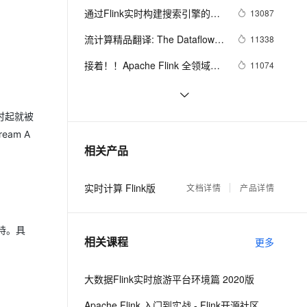
云聚AI 严选权益
通过Flink实时构建搜索引擎的索
13087
SSL 证书
2V
Fun-ASR
，一键激活高效办公新体验
精选AI产品，从模型到应用全链提效
引
文戏情感细腻自然，动作戏激烈拳拳到肉，实现更强表演能力
支持中英文自由切换，具备更强的噪声鲁棒性
流计算精品翻译: The Dataflow 
堡垒机
11338
AI 用量加速计划
Model
防火墙
接着！！Apache Flink 全领域干
11074
、识别商机，让客服更高效、服务更出色。
新老同享，达量后返
货合集（持续更新）
主机安全
应用
基于实时计算（Flink）打造一个简
8336
单的实时推荐系统
那时起就被
Flink Checkpoint 问题排查实用指
8220
千问办公
NEW
AI 应用及服务市场
南
am A
的智能体编程平台
一站式AI生产力平台
广告场景下的实时计算
8040
相关产品
AI 应用
伶鹊
企业级人与Agent协作平台，接入和调度多个数字员工
智能客服平台，对话机器人、对话分析、智能外呼
大模型
实时计算 Flink版
文档详情
产品详情
大模型服务平台百炼 - 全妙
自然语言处理
应用创作平台
多模态内容创作工具，已接入 DeepSeek
支持。具
数据标注
相关课程
更多
机器学习
大数据Flink实时旅游平台环境篇 2020版
息提取
与 AI 智能体进行实时音视频通话
Apache Flink 入门到实战 - Flink开源社区出品