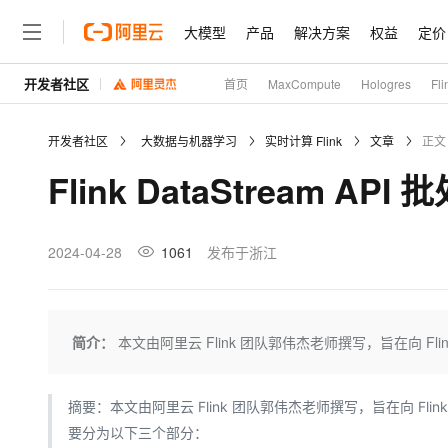
大模型
产品
解决方案
权益
定价
开发者社区
首页
MaxCompute
Hologres
Fli
大模型
产品
解决方案
权益
定价
云市场
伙伴
服务
了解阿里云
精选产品
精选解决方案
普惠上云
产品定价
精选商城
成为销售伙伴
售前咨询
为什么选择阿里云
千问AI平台
开发者社区
大数据与机器学习
实时计算 Flink
文章
正文
了解云产品的定价详情
普惠上云 官方力荐
分销伙伴
在线服务
网站建设
什么是云计算
Flink DataStream A
云服务器38元/年起，超
咨询伙伴
多端小程序
技术领先
云上成本管理
售后服务
官方推荐返现计划
大模型
精选产品
精选解决方案
Salesforce 国际版订阅
稳定可靠
管理和优化成本
推荐新用户得奖励，单订单
销售伙伴合作计划
2024-04-28
1061
发布于浙江
自助服务
友盟天域
安全合规
人工智能与机器学习
AI
文本生成
云工开物
无影生态合作计划
在线服务
观测云
分析师报告
高校专属算力普惠，学生认
计算
互联网应用开发
Qwen3.8-Max
HOT
Salesforce On Alibaba C
工单服务
Tuya 物联网平台阿里云
研究报告与白皮书
简介：
本文由阿里云 Flink 团队郭伟杰老师撰写，旨在向 Flink 
Consulting Partner 合
大数据
容器
智能体时代全能旗舰模型
免费试用
短信专区
蓝凌 OA
AI 大模型销售与服务生
现代化应用
存储
天池大赛
Qwen3.7-Plus
解决方案免费试用 新老
电子合同
摘要：本文由阿里云 Flink 团队郭伟杰老师撰写，旨在向 Flink B
最高领取价值200元试用
能看、能想、能动手的多模
安全
网络与CDN
要分为以下三个部分：
AI 算法大赛
畅捷通