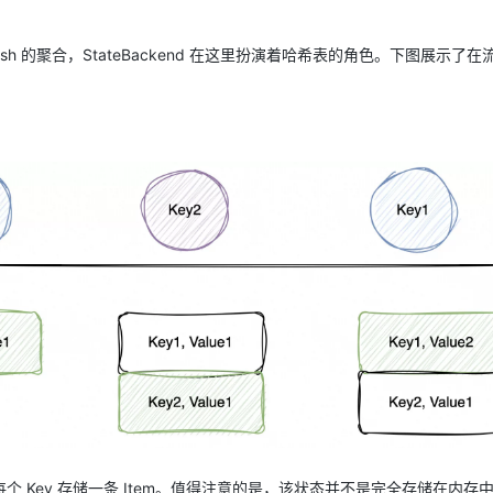
Hash 的聚合，StateBackend 在这里扮演着哈希表的角色。下图展示了
 Key 存储一条 Item。值得注意的是，该状态并不是完全存储在内存