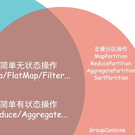
型
依托云原生高可用架构,实现Dify私有化部署
用1%尺寸在特定领域达到大模型90%以上效果
一个 AI 助手
超强辅助，Bol
即刻拥有 DeepSeek-R1 满血版
在企业官网、通讯软件中为客户提供 AI 客服
多种方案随心选，轻松解锁专属 DeepSeek