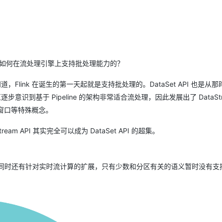
服务生态伙伴
云工开物
企业应用
Night Plan 支持 Qwen 3.8-Max
AI 办公
NEW
GLM-5.2
Wan2.7-T
Red Hat
30+ 款产品免费体验
夜间 5 折，Qwen/Meoo/TokenPlan 客户专享
AI智能应用
科研合作
视觉 Coding、空间感知、多模态思考等全面升级
1M上下文，专为长程任务能力而生
ERP
堂（旗舰版）
SUSE
智能客服
CRM
2个月
自动承接线索
建站小程序
 是如何在流处理引擎上支持批处理能力的？
OA 办公系统
AI 应用构建
大模型原生
力提升
财税管理
模板建站
，Flink 在诞生的第一天起就是支持批处理的。DataSet API 也是从
Qoder
大模型服务平台百炼-应用模版
HOT
NEW
意识到基于 Pipeline 的架构非常适合流处理，因此发展出了 DataStre
面向真实软件
个人版上线、团队版降价；千问3.8-Max首发发尝鲜
丰富多元化的应用模版和解决方案
400电话
定制建站
和窗口等特殊概念。
万有无界
大模型服务平台百炼-智能体
方案
广告营销
模板小程序
的模型效果
灵活可视化地构建企业级 Agent
eam API 其实完全可以成为 DataSet API 的超集。
定制小程序
秒悟
人工智能平台 PAI
APP 开发
云端极速 AI 
新一代 AI 视频生成模型，深度适配广告营销等场景
AI Native 的算法工程平台，一站式完成建模、训练、推理服务部署
PI 的大部分，同时还有针对实时流计算的扩展，只有少数和分区有关的语义暂时没有
建站系统
AI 应用
10分钟微调：让0.6B模型媲美235B模
多模态数据信