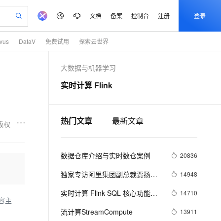
文档
备案
控制台
注册
登录
lvus
DataV
免费试用
探索云世界
验
作计划
器
AI 活动
专业服务
服务伙伴合作计划
开发者社区
加入我们
服务平台百炼
大数据与机器学习
一站式生成采购清单，支持单品或批量购买
S产品伙伴计划（繁花）
峰会
造的大模型服务与应用开发平台
AI 生产力先锋
Al MaaS 服务伙伴赋能合作
域名
博文
Careers
实时计算 Flink
开启高性价比 AI 编程新体验
先锋实践拓展 AI 生产力的边界
计划
海大会
伙伴信用分合作计划
商标
问答
社会招聘
飞天发布时刻
划
备案
电子书
校园招聘
视频创作，一键激活电商全链路生产力
所见，即是所愿
热门文章
最新文章
更多支持
版权
划
公司注册
镜像站
视频生成
语音识别与合成
AI 实训营
合作伙伴培训与认证
划
上云迁移
站生成，高效打造优质广告素材
从基础到进阶，Agent 创客手把手教你
数据仓库介绍与实时数仓案例
lScope
20836
我要反馈
e-1.1-T2V
Qwen3-TTS-Flash
查询合作伙伴
n Alibaba Cloud ISV 合作
代维服务
畅细腻的高质量视频
离线语音合成大模型，多语言方言自适应，低延迟高稳定
独家专访阿里集团副总裁贾扬
14948
创新加速
ope
登录合作伙伴管理后台
我要建议
站，无忧落地极速上线
清：我为什么选择加入阿里巴
安全
实时计算 Flink SQL 核心功能解
14710
我要投诉
e-1.1-I2V
Cosyvoice-V3-Flash
巴？
上云场景组合购
内容主
伴
密
漫剧创作，剧本、分镜、视频高效生成
覆盖90%+业务场景，专享组合折扣价
畅自然，细节丰富
高表现力语音合成大模型，语音克隆听感自然
流计算StreamCompute
13911
VPN