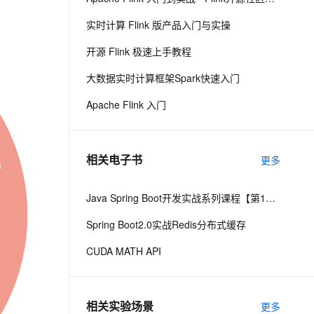
从文本、图片、视频中提取结构化的属性信息
构建支持视频理解的 AI 音视频实时通话应用
实时计算 Flink 版产品入门与实操
t.diy 一步搞定创意建站
构建大模型应用的安全防护体系
开源 Flink 极速上手教程
通过自然语言交互简化开发流程,全栈开发支持
通过阿里云安全产品对 AI 应用进行安全防护
大数据实时计算框架Spark快速入门
Apache Flink 入门
相关电子书
更多
Java Spring Boot开发实战系列课程【第15讲】：Spring Boot 2.0 API与Spring REST Docs实战
Spring Boot2.0实战Redis分布式缓存
CUDA MATH API
相关实验场景
更多