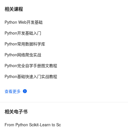
python 模块初始
6
7
相关课程
Python Web开发基础
python中使用and和or来实现其它语言中的?号表达式
5
8
Python开发基础入门
python网络编程初级
489
9
Python常用数据科学库
Python PIL远程命令执行漏洞复现(CVE-2017-8291 
11
10
Python网络爬虫实战
CVE-2017-8291)
Python完全自学手册图文教程
Python基础快速入门实战教程
查看更多
相关电子书
From Python Scikit-Learn to Sc