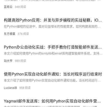
蓝易云
348
构建高效Python应用：并发与异步编程的实战秘籍，IO与CPU密集型任务一网打尽！
在Python编程的征途中，面对日益增长的性能需求，如何构建高效的应用成为了每位开发者必须面对的课题。并发与异步编程作为提升程序性能的两大法宝，在处理IO密集型与CPU密集型任务时展现出了巨大的潜力。今天，我们将深入探讨这些技术的最佳实践，助你打造高效Python应用。
东方睿赢
376
Python办公自动化实战：手把手教你打造智能邮件发送工具
本文介绍如何使用Python的smtplib和email库构建智能邮件系统，支持图文混排、多附件及多收件人邮件自动发送。通过实战案例与代码详解，帮助读者快速实现办公场景中的邮件自动化需求。
站大爷
989
使用Python实现自动化邮件通知：当长时程序运行结束时
本文介绍了如何使用Python实现自动化邮件通知功能，当长时间运行的程序完成后自动发送邮件通知。主要内容包括：项目背景、设置SMTP服务、编写邮件发送函数、连接SMTP服务器、发送邮件及异常处理等步骤。通过这些步骤，可以有效提高工作效率，避免长时间等待程序结果。
LucianaiB
958
Yagmail邮件发送库：如何用Python实现自动化邮件营销？