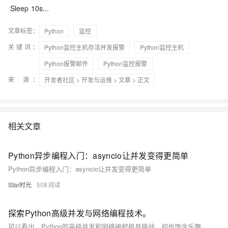
Sleep 10s...
文章标签：
Python
监控
关键词：
Python监控主机存活并发报警
Python监控主机
Python报警邮件
Python监控报警
来 源：
开发者社区
>
开发与运维
>
文章
> 正文
相关文章
Python异步编程入门：asyncio让并发变得更简单
Python异步编程入门：asyncio让并发变得更简单
Star时光
508
探索Python高级并发与网络编程技术。
可以看出，Python的高级并发和网络编程极具挑战，却也饱含乐趣。探索这些技术，你将会发现：它们好比是Python世界的海洋，有穿越风暴的波涛，也有寂静深海的奇妙。开始旅途，探索无尽可能吧！