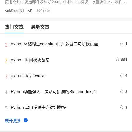
使用Python发送邮件涉及导入smtplib和email模块，设置发件人、收件人、主题和内容，然后连接SMTP服务器（如示例中的smtp.example.com）并使用SMTP方法发送。完整代码示例包括异常处理，确保邮件发送成功或提供错误信息。通过这种方式，可以实现Python的自动化邮件发送功能。
AokSend接口-API
890
热门文章
最新文章
python网络爬虫selenium打开多窗口与切换页面
4
1
python 时间模块备忘
664
2
python day Twelve
6
3
Python功能强大、灵活可扩展的Statsmodels库
8
4
Python 串口发送十六进制数据
3
5
python join 和 split的常用使用方法
570
6