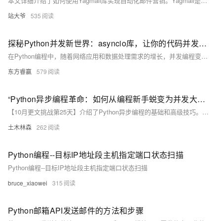
本文详细介绍了如何使用Yagmail库实现自动化邮件营销。Yagmail是一个简洁强大的Python库，能简化邮件发送流程，支持文本、HTML邮件及附件发送，适用于数字营销场景。文章涵盖了Yagmail的基本使用、高级功能、案例分析及最佳实践，帮助读者轻松上手。
站大爷
535
探秘Python并发新世界：asyncio库，让你的代码并发更优雅！
在Python编程中，随着网络应用和数据处理需求的增长，并发编程变得愈发重要。asyncio库作为Python 3.4及以上版本的标准库，以其简洁的API和强大的异步编程能力，成为提升性能和优化资源利用的关键工具。本文介绍了asyncio的基本概念、异步函数的定义与使用、并发控制和资源管理等核心功能，通过具体示例展示了如何高效地编写并发代码。
东方睿赢
579
“Python异步编程革命：如何从编程新手蜕变为并发大师，掌握未来技术的制胜法宝”
【10月更文挑战第25天】介绍了Python异步编程的基础和高级技巧。文章从同步与异步编程的区别入手，逐步讲解了如何使用`asyncio`库和`async`/`await`关键字进行异步编程。通过对比传统多线程，展示了异步编程在I/O密集型任务中的优势，并提供了最佳实践建议。
土木林森
262
Python编程--目标IP地址段主机指定端口状态扫描
Python编程--目标IP地址段主机指定端口状态扫描
bruce_xiaowei
315
Python邮箱API发送邮件的方法和步骤