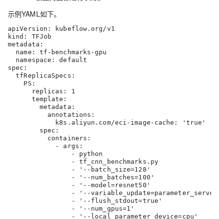
示例YAML如下。
apiVersion: kubeflow.org/v1

kind: TFJob

metadata:

  name: tf-benchmarks-gpu

  namespace: default

spec:

  tfReplicaSpecs:

    PS:

      replicas: 1

      template:

        metadata:

          annotations:

            k8s.aliyun.com/eci-image-cache: 'true
        spec:

          containers:

            - args:

                - python

                - tf_cnn_benchmarks.py

                - '--batch_size=128'

                - '--num_batches=100'

                - '--model=resnet50'

                - '--variable_update=parameter_server'
                - '--flush_stdout=true'

                - '--num_gpus=1'

                - '--local_parameter_device=cpu'
