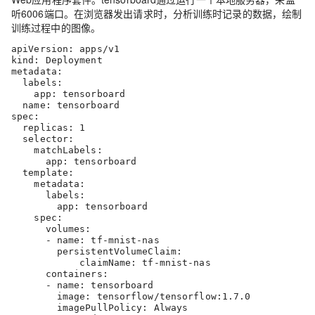
听6006端口。在浏览器发出请求时，分析训练时记录的数据，绘制
训练过程中的图像。
apiVersion: apps/v1

kind: Deployment

metadata:

  labels:

    app: tensorboard

  name: tensorboard

spec:

  replicas: 1

  selector:

    matchLabels:

      app: tensorboard

  template:

    metadata:

      labels:

        app: tensorboard

    spec:

      volumes:

      - name: tf-mnist-nas

        persistentVolumeClaim:

            claimName: tf-mnist-nas

      containers:

      - name: tensorboard

        image: tensorflow/tensorflow:1.7.0

        imagePullPolicy: Always
