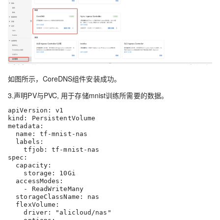
如图所示，CoreDNS组件安装成功。
3.声明PV与PVC, 用于存储mnist训练所需要的数据。
apiVersion: v1

kind: PersistentVolume

metadata:

  name: tf-mnist-nas

  labels:

    tfjob: tf-mnist-nas

spec:

  capacity:

    storage: 10Gi

  accessModes:

    - ReadWriteMany

  storageClassName: nas

  flexVolume:

    driver: "alicloud/nas"
