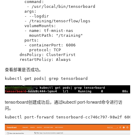
        command:

         - /usr/local/bin/tensorboard

        args:

        - --logdir

        - /training/tensorflow/logs

        volumeMounts:

        - name: tf-mnist-nas

          mountPath: "/training"

        ports:

        - containerPort: 6006

          protocol: TCP

      dnsPolicy: ClusterFirst

      restartPolicy: Always
查看部署是否成功。
kubectl get pods| grep tensorboard
tensorboard创建成功后，通过kubectl port-forward命令进行访
问。
kubectl port-forward tensorboard-cc746c797-98w2f 6006