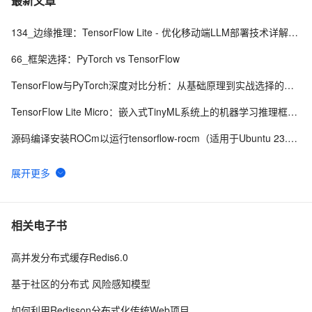
最新文章
【Springcloud Alibaba微服务分布式架构 | Spring Cloud】之学习笔记（五）OpenFeign的使用
134_边缘推理：TensorFlow Lite - 优化移动端LLM部署技术详解与实战指南
【FastDFS】FastDFS 分布式文件系统的安装与使用，看这一篇就够了！！
66_框架选择：PyTorch vs TensorFlow
TensorFlow与PyTorch深度对比分析：从基础原理到实战选择的完整指南
TensorFlow Lite Micro：嵌入式TinyML系统上的机器学习推理框架——论文深度解析
源码编译安装ROCm以运行tensorflow-rocm（适用于Ubuntu 23.04）
如何在Ubuntu上安装TensorFlow 24.04
基于Python深度学习的【害虫识别】系统~卷积神经网络+TensorFlow+图像识别+人工智能
深度学习工具和框架详细指南：PyTorch、TensorFlow、Keras
相关电子书
基于Python深度学习的【蘑菇识别】系统~卷积神经网络+TensorFlow+图像识别+人工智能
高并发分布式缓存Redis6.0
猫狗宠物识别系统Python+TensorFlow+人工智能+深度学习+卷积网络算法
基于社区的分布式 风险感知模型
如何利用Redisson分布式化传统Web项目