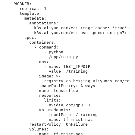
    WORKER:

      replicas: 1

      template:

        metadata:

          annotations:

            k8s.aliyun.com/eci-image-cache: 'true
            k8s.aliyun.com/eci-use-specs: ecs.gn7i-c
        spec:

          containers:

            - command:

                - python

                - /app/main.py

              env:

                - name: TEST_TMPDIR

                  value: /training

              image: >-

                registry.cn-beijing.aliyuncs.com/eci/t
              imagePullPolicy: Always

              name: tensorflow

              resources:

                limits:

                  nvidia.com/gpu: 1

              volumeMounts:

                - mountPath: /training

                  name: tf-mnist-nas

          restartPolicy: OnFailure

          volumes:

            - name: tf-mnist-nas
