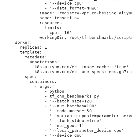
                - '--device=cpu'

                - '--data_format=NHWC'

              image: 'registry-vpc.cn-beijing.aliyunc
              name: tensorflow

              resources:

                limits:

                  cpu: '16'

              workingDir: /opt/tf-benchmarks/scripts/t
    Worker:

      replicas: 1

      template:

        metadata:

          annotations:

            k8s.aliyun.com/eci-image-cache: 'true
            k8s.aliyun.com/eci-use-specs: ecs.gn7i
        spec:

          containers:

            - args:

                - python

                - tf_cnn_benchmarks.py

                - '--batch_size=128'

                - '--num_batches=100'

                - '--model=resnet50'

                - '--variable_update=parameter_server'
                - '--flush_stdout=true'

                - '--num_gpus=1'

                - '--local_parameter_device=cpu'

                - '--device=gpu'
