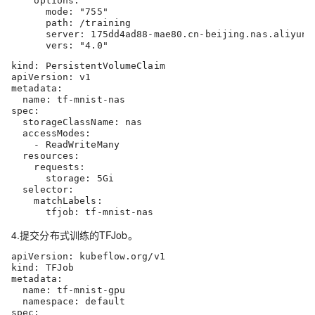
    options:

      mode: "755"

      path: /training

      server: 175dd4ad88-mae80.cn-beijing.nas.aliyuncs
      vers: "4.0"
kind: PersistentVolumeClaim

apiVersion: v1

metadata:

  name: tf-mnist-nas

spec:

  storageClassName: nas

  accessModes:

    - ReadWriteMany

  resources:

    requests:

      storage: 5Gi

  selector:

    matchLabels:

      tfjob: tf-mnist-nas
4.提交分布式训练的TFJob。
apiVersion: kubeflow.org/v1

kind: TFJob

metadata:

  name: tf-mnist-gpu

  namespace: default

spec:
