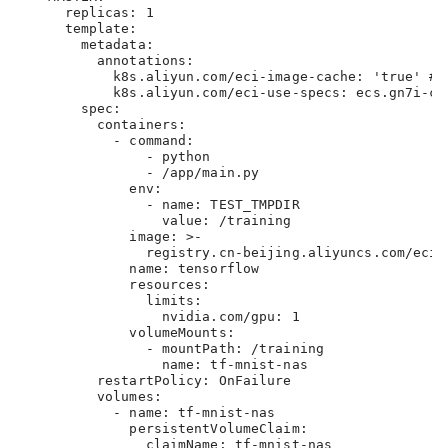
      replicas: 1

      template:

        metadata:

          annotations:

            k8s.aliyun.com/eci-image-cache: 'true
            k8s.aliyun.com/eci-use-specs: ecs.gn7i-c
        spec:

          containers:

            - command:

                - python

                - /app/main.py

              env:

                - name: TEST_TMPDIR

                  value: /training

              image: >-

                registry.cn-beijing.aliyuncs.com/eci/t
              name: tensorflow

              resources:

                limits:

                  nvidia.com/gpu: 1

              volumeMounts:

                - mountPath: /training

                  name: tf-mnist-nas

          restartPolicy: OnFailure

          volumes:

            - name: tf-mnist-nas

              persistentVolumeClaim:

                claimName: tf-mnist-nas
