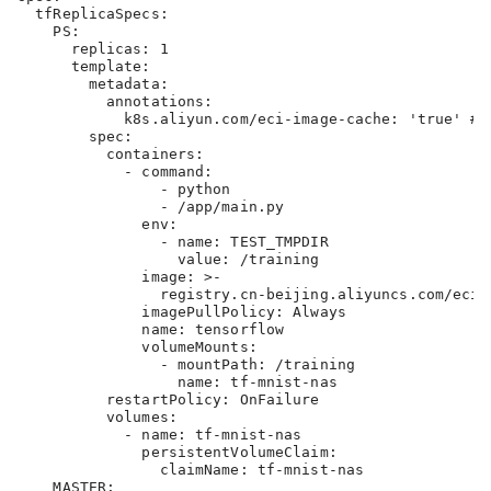
  tfReplicaSpecs:

    PS:

      replicas: 1

      template:

        metadata:

          annotations:

            k8s.aliyun.com/eci-image-cache: 'true
        spec:

          containers:

            - command:

                - python

                - /app/main.py

              env:

                - name: TEST_TMPDIR

                  value: /training

              image: >-

                registry.cn-beijing.aliyuncs.com/eci/t
              imagePullPolicy: Always

              name: tensorflow

              volumeMounts:

                - mountPath: /training

                  name: tf-mnist-nas

          restartPolicy: OnFailure

          volumes:

            - name: tf-mnist-nas

              persistentVolumeClaim:

                claimName: tf-mnist-nas

    MASTER:
