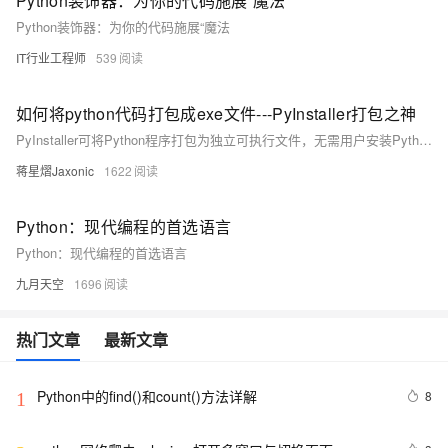
Python装饰器：为你的代码施展“魔法
Python装饰器：为你的代码施展“魔法
IT行业工程师
539
如何将python代码打包成exe文件---PyInstaller打包之神
PyInstaller可将Python程序打包为独立可执行文件，无需用户安装Python环境。它自动分析代码依赖，整合解释器、库及资源，支持一键生成exe，方便分发。使用pip安装后，通过简单命令即可完成打包，适合各类项目部署。
蒋星熠Jaxonic
1622
Python：现代编程的首选语言
Python：现代编程的首选语言
九月天空
1696
热门文章
最新文章
Python中的find()和count()方法详解
8
1