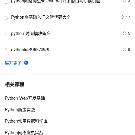
python网络爬虫selenium打开多窗口与切换页面
3
2
Python零基础入门必背代码大全
17
3
python 时间模块备忘
5
4
python网络编程初级
5
5
Python功能强大、灵活可扩展的Statsmodels库
6
6
python day Twelve
5
7
相关课程
Python Web开发基础
python join 和 split的常用使用方法
5
8
Python爬虫实战
python 模块初始
5
9
Python常用数据科学库
python中使用and和or来实现其它语言中的?号表达式
4
10
Python网络爬虫实战