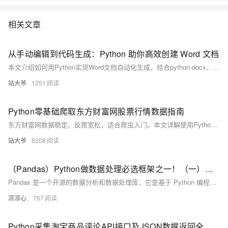
相关文章
从手动编辑到代码生成：Python 助你高效创建 Word 文档
本文介绍如何用Python实现Word文档自动化生成，结合python-docx、openpyxl和matplotlib库，高效完成报告撰写、数据插入与图表生成，大幅提升办公效率，降低格式错误，实现数据驱动的文档管理。
站大爷
1251
Python零基础爬取东方财富网股票行情数据指南
东方财富网数据稳定、反爬宽松，适合爬虫入门。本文详解使用Python抓取股票行情数据，涵盖请求发送、HTML解析、动态加载处理、代理IP切换及数据可视化，助你快速掌握金融数据爬取技能。
站大爷
8208
（Pandas）Python做数据处理必选框架之一！（一）：介绍Pandas中的两个数据结构；刨析Series：如何访问数据；数据去重、取众数、总和、标准差、方差、平均值等；判断缺失值、获取索引...
Pandas 是一个开源的数据分析和数据处理库，它是基于 Python 编程语言的。 Pandas 提供了易于使用的数据结构和数据分析工具，特别适用于处理结构化数据，如表格型数据（类似于Excel表格）。 Pandas 是数据科学和分析领域中常用的工具之一，它使得用户能够轻松地从各种数据源中导入数据，并对数据进行高效的操作和分析。 Pandas 主要引入了两种新的数据结构：Series 和 DataFrame。
凉凉心.
767
Python采集淘宝商品评论API接口及JSON数据返回全程指南