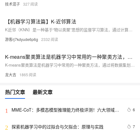
技术混子
327
【机器学习算法篇】K-近邻算法
K近邻（KNN）是一种基于“物以类聚”思想的监督学习算法，通过计算样本间距离，选取最近K个邻居投票决定类别。支持多种距离度量，如欧式、曼哈顿、余弦相似度等，适用于分类与回归任务。结合Scikit-learn可高效实现，需合理选择K值并进行数据预处理，常用于鸢尾花分类等经典案例。（238字）
游客rj7kdyude6p6g
2332
K-means聚类算法是机器学习中常用的一种聚类方法，通过将数据集划分为K个簇来简化数据结构
K-means聚类算法是机器学习中常用的一种聚类方法，通过将数据集划分为K个簇来简化数据结构。本文介绍了K-means算法的基本原理，包括初始化、数据点分配与簇中心更新等步骤，以及如何在Python中实现该算法，最后讨论了其优缺点及应用场景。
龙大吉
1865
热门文章
最新文章
MME-CoT：多模态模型推理能力终极评测！六大领域细
6
1
粒度评估，港中大等机构联合推出
探索机器学习中的过拟合与欠拟合：原理与实践
7
2