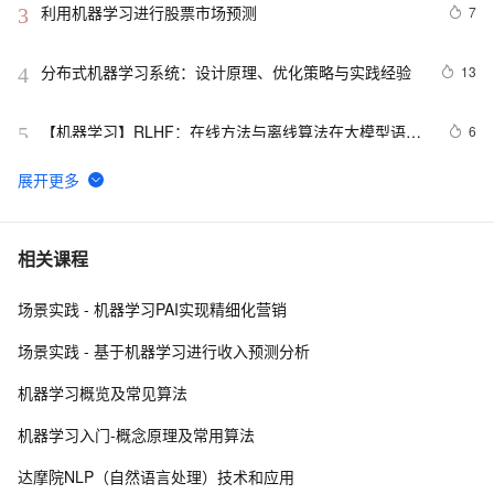
利用机器学习进行股票市场预测
7
3
分布式机器学习系统：设计原理、优化策略与实践经验
13
4
【机器学习】RLHF：在线方法与离线算法在大模型语言
6
5
模型校准中的博弈
FFA 2021 专场解读 - 生产实践 / 机器学习
3
6
Hadoop与机器学习的融合：案例研究
4
7
相关课程
场景实践 - 机器学习PAI实现精细化营销
使用机器学习技术进行时间序列缺失数据填充：基础方法
4
8
与入门案例
场景实践 - 基于机器学习进行收入预测分析
自建Dify平台与PAI EAS LLM大模型
13
9
机器学习概览及常见算法
【机器学习】特征筛选实例与代码详解
11
10
机器学习入门-概念原理及常用算法
达摩院NLP（自然语言处理）技术和应用