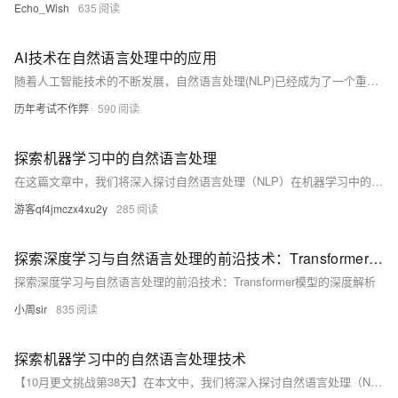
Echo_Wish
635
AI技术在自然语言处理中的应用
随着人工智能技术的不断发展，自然语言处理(NLP)已经成为了一个重要的应用领域。本文将介绍一些常见的NLP任务和算法，并通过代码示例来展示如何实现这些任务。我们将讨论文本分类、情感分析、命名实体识别等常见任务，并使用Python和相关库来实现这些任务。最后，我们将探讨NLP在未来的发展趋势和挑战。
历年考试不作弊
590
探索机器学习中的自然语言处理
在这篇文章中，我们将深入探讨自然语言处理（NLP）在机器学习中的应用。NLP是人工智能的一个分支，它使计算机能够理解、解释和生成人类语言。我们将通过Python编程语言和一些流行的库如NLTK和spaCy来实现一些基本的NLP任务。无论你是初学者还是有经验的开发者，这篇文章都将为你提供有价值的信息。
游客qf4jmczx4xu2y
285
探索深度学习与自然语言处理的前沿技术：Transformer模型的深度解析
探索深度学习与自然语言处理的前沿技术：Transformer模型的深度解析
小周sir
835
探索机器学习中的自然语言处理技术
【10月更文挑战第38天】在本文中，我们将深入探讨自然语言处理（NLP）技术及其在机器学习领域的应用。通过浅显易懂的语言和生动的比喻，我们将揭示NLP技术的奥秘，包括其工作原理、主要任务以及面临的挑战。此外，我们还将分享一些实用的代码示例，帮助您更好地理解和掌握这一技术。无论您是初学者还是有经验的开发者，相信您都能从本文中获得宝贵的知识和启示。