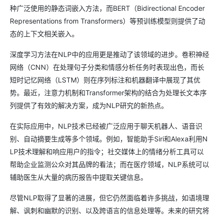
种广泛使用的静态词嵌入方法，而BERT（Bidirectional Encoder
Representations from Transformers）等预训练模型则提供了动
态的上下文相关嵌入。
深度学习方法在NLP中的应用更是推动了该领域的进步。卷积神经
网络（CNN）在处理句子分类和情感分析任务时表现出色，而长
短时记忆网络（LSTM）则在序列标注和机器翻译中展现了其优
势。最近，注意力机制和Transformer架构的结合为处理长文本序
列提供了有效的解决方案，成为NLP研究的新热点。
在实际应用中，NLP技术已经被广泛应用于聊天机器人、语音识
别、自动摘要生成等多个领域。例如，智能助手Siri和Alexa利用N
LP技术理解和响应用户的指令；社交媒体上的情绪分析工具可以
帮助企业监测公众对其品牌的看法；而在医疗领域，NLP系统可以
辅助医生从大量的病历报告中提取关键信息。
尽管NLP取得了显著的进展，但它仍然面临着许多挑战，如语境理
解、讽刺和幽默的识别、以及跨语言的信息处理等。未来的研究将