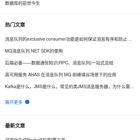
数据库的前世今生
热门文章
消息队列的exclusive consumer功能是如何保证消息有序和防止脑裂的
MQ消息队列.NET SDK的使用
后端必备——数据通信知识(RPC、消息队列)一站式总结
高可用服务 AHAS 在消息队列 MQ 削峰填谷场景下的应用
Kafka是什么，JMS是什么，常见的类JMS消息服务器，为什么需要消息队列（来自学习笔记）
组队学架构之高并发架构系列：详解RPC远程调用和消息队列MQ的区别
利用Redis 实现消息队列
springboot整合mq发送消息队列
最新文章
消息队列软件产品大比拼
可视化生成RocketMQ配置工具