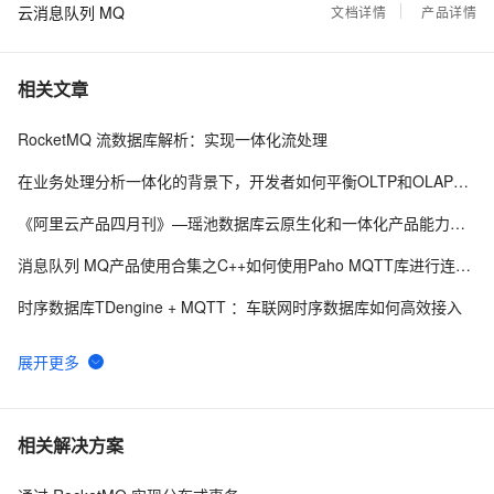
云消息队列 MQ
文档详情
产品详情
相关文章
RocketMQ 流数据库解析：实现一体化流处理
在业务处理分析一体化的背景下，开发者如何平衡OLTP和OLAP数据库的技术需求与选型？
《阿里云产品四月刊》—瑶池数据库云原生化和一体化产品能力升级
消息队列 MQ产品使用合集之C++如何使用Paho MQTT库进行连接、发布和订阅消息
时序数据库TDengine + MQTT ：车联网时序数据库如何高效接入
基于阿里云数据库 SelectDB 内核 Apache Doris 的实时/离线一体化架构，赋能中国联通 5G 全连接工厂解决方案
深度剖析数据库技术：核心原理、应用场景及未来趋势
云原生一体化数据库技术是一个具有潜力的领域
相关解决方案
RocketMQ 流数据库