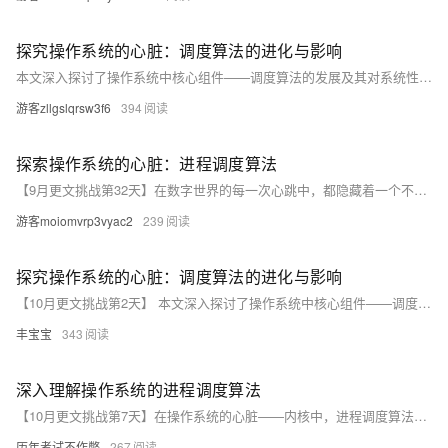
探究操作系统的心脏：调度算法的进化与影响
本文深入探讨了操作系统中核心组件——调度算法的发展及其对系统性能的影响。通过分析先来先服务、短作业优先、时间片轮转等传统调度算法，阐述了它们的原理和优缺点。同时，讨论了现代调度算法如多级队列和优先级调度在提高系统响应速度和处理能力方面的作用。文章还探讨了实时系统中的调度挑战，以及如何通过优化调度策略来满足不同应用场景下的性能需求。
游客zllgslqrsw3f6
394
探索操作系统的心脏：进程调度算法
【9月更文挑战第32天】在数字世界的每一次心跳中，都隐藏着一个不为人知的英雄——进程调度算法。它默默地在后台运作，确保我们的命令得到快速响应，应用程序平稳运行。本文将带你走进操作系统的核心，一探进程调度的奥秘，并通过代码示例揭示其背后的智慧。准备好跟随我一起深入这趟技术之旅了吗？让我们开始吧！
游客moiomvrp3vyac2
239
探究操作系统的心脏：调度算法的进化与影响
【10月更文挑战第2天】 本文深入探讨了操作系统中核心组件——调度算法的历史演变、关键技术突破及其对现代计算的影响。通过详细回顾从单任务到多任务、实时系统及分布式计算环境下调度算法的发展，文章揭示了这些算法如何塑造我们的数字世界，并对未来的趋势进行了展望。不同于传统的摘要，本文特别聚焦于技术细节与实际应用的结合点，为读者提供一幅清晰的技术演进蓝图。
丰宝宝
343
深入理解操作系统的进程调度算法
【10月更文挑战第7天】在操作系统的心脏——内核中，进程调度算法扮演着至关重要的角色。它不仅影响系统的性能和用户体验，还直接关系到资源的合理分配。本文将通过浅显易懂的语言和生动的比喻，带你一探进程调度的秘密花园，从最简单的先来先服务到复杂的多级反馈队列，我们将一起见证算法如何在微观世界里编织宏观世界的和谐乐章。
历年考试不作弊
267