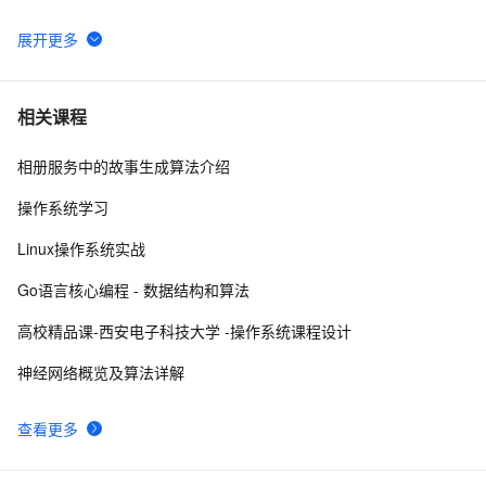
【滤波跟踪】基于卡尔曼滤波算法实现飞行物体运动轨迹
3
6
预测附matlab代码
【转】算法基础（二）：栈的应用 --- 迷宫解题
6
7
相关课程
相册服务中的故事生成算法介绍
非线性回归中的Levenberg-Marquardt算法理论和代码实
5
8
现
操作系统学习
《算法技术手册》一3.5.5 算法分析
534
9
Linux操作系统实战
微软的22道数据结构算法面试题
617
10
Go语言核心编程 - 数据结构和算法
高校精品课-西安电子科技大学 -操作系统课程设计
神经网络概览及算法详解
查看更多