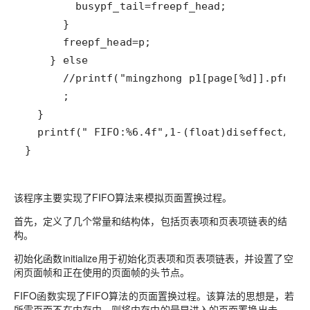
}
该程序主要实现了FIFO算法来模拟页面置换过程。
首先，定义了几个常量和结构体，包括页表项和页表项链表的结
构。
初始化函数initialize用于初始化页表项和页表项链表，并设置了空
闲页面帧和正在使用的页面帧的头节点。
FIFO函数实现了FIFO算法的页面置换过程。该算法的思想是，若
所需页面不在内存中，则将内存中的最早进入的页面置换出去，