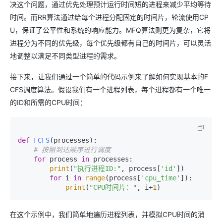
决这个问题，通过优先处理预计运行时间短的进程来减少平均等待
时间。而RR算法通过给每个进程分配固定的时间片，轮流使用CP
U，保证了公平性和系统的响应能力。MFQ算法则更为复杂，它将
进程分为不同的优先级，每个优先级都有自己的时间片，可以灵活
地调整以满足不同类型进程的需求。
接下来，让我们通过一个简单的代码示例来了解如何实现基本的F
CFS调度算法。假设我们有一个进程列表，每个进程都有一个唯一
的ID和所需的CPU时间：
def
FCFS
(
processes
):

# 按照到达顺序进行调度
for
 process 
in
 processes:

print
(
"执行进程ID:"
, process[
'id'
])

for
 i 
in
range
(process[
'cpu_time'
]):

print
(
"CPU时间片："
, i+
1
在这个示例中，我们简单地遍历进程列表，并模拟CPU时间的消