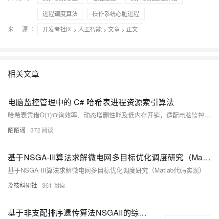
进程调度算法
操作系统心脏进程
来 源：
开发者社区
>
人工智能
>
文章
> 正文
相关文章
电脑监控管理中的 C# 哈希表进程资源索引算法
哈希表凭借O(1)查询效率、动态增删性能及低内存开销，适配电脑监控系统对进程资源数据的实时索引需求。通过定制哈希函数与链地址法冲突解决，实现高效进程状态追踪与异常预警。
陌陌谣
372
基于NSGA-III算法求解微电网多目标优化调度研究（Matlab代码实现）
基于NSGA-III算法求解微电网多目标优化调度研究（Matlab代码实现）
荔枝科研社
361
基于非支配排序遗传算法NSGAII的综合能源优化调度（Matlab代码实现）