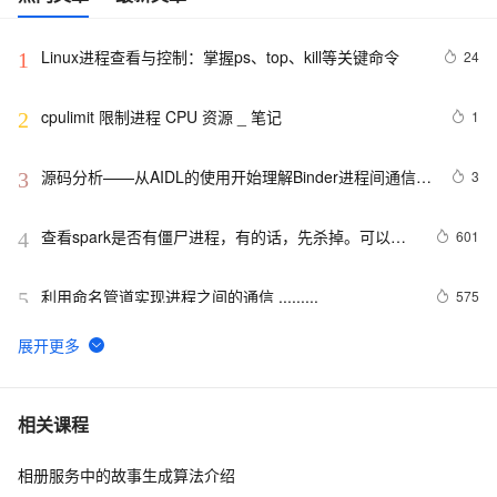
Linux进程查看与控制：掌握ps、top、kill等关键命令
24
1
cpulimit 限制进程 CPU 资源 _ 笔记
1
2
源码分析——从AIDL的使用开始理解Binder进程间通信的
3
3
流程
查看spark是否有僵尸进程，有的话，先杀掉。可以使
601
4
用下面命令
利用命名管道实现进程之间的通信 .........
575
5
2 PostgreSQL 物理，逻辑，进程结构以及系统表系统函
6
6
数|学习笔记
WPF 使用RPC调用其他进程
6
7
相关课程
相册服务中的故事生成算法介绍
Linux进程管理(第二版) --进程管理命令
6
8