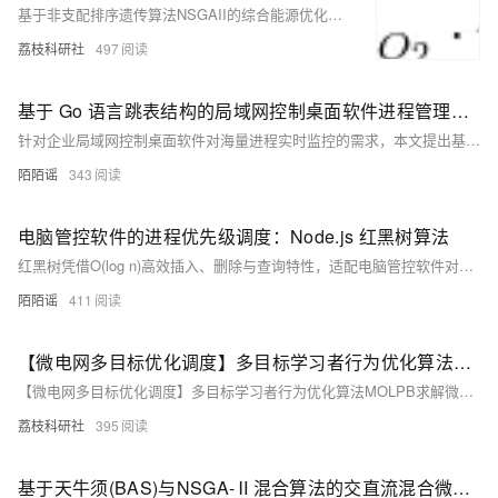
基于非支配排序遗传算法NSGAII的综合能源优化调度（Matlab代码实现）
荔枝科研社
497
基于 Go 语言跳表结构的局域网控制桌面软件进程管理算法研究
针对企业局域网控制桌面软件对海量进程实时监控的需求，本文提出基于跳表的高效管理方案。通过多级索引实现O(log n)的查询、插入与删除性能，结合Go语言实现并发安全的跳表结构，显著提升进程状态处理效率，适用于千级进程的毫秒级响应场景。
陌陌谣
343
电脑管控软件的进程优先级调度：Node.js 红黑树算法
红黑树凭借O(log n)高效插入、删除与查询特性，适配电脑管控软件对进程优先级动态调度的高并发需求。其自平衡机制保障系统稳定，低内存占用满足轻量化部署，显著优于传统数组或链表方案，是实现关键进程资源优先分配的理想选择。
陌陌谣
411
【微电网多目标优化调度】多目标学习者行为优化算法MOLPB求解微电网多目标优化调度研究（Matlab代码实现）
【微电网多目标优化调度】多目标学习者行为优化算法MOLPB求解微电网多目标优化调度研究（Matlab代码实现）
荔枝科研社
395
基于天牛须(BAS)与NSGA-Ⅱ混合算法的交直流混合微电网多场景多目标优化调度(Matlab代码实现）