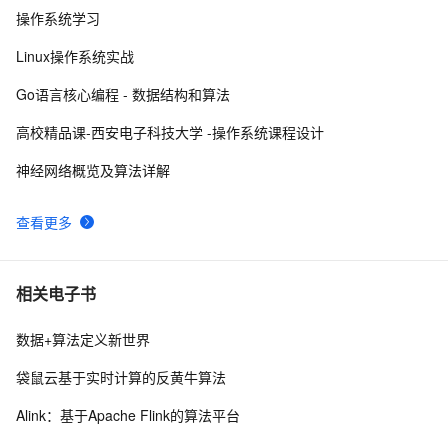
操作系统学习
进程间通信：消息队列
1
9
Linux操作系统实战
在Flink运行时涉及到的进程
4
10
Go语言核心编程 - 数据结构和算法
高校精品课-西安电子科技大学 -操作系统课程设计
神经网络概览及算法详解
查看更多
相关电子书
数据+算法定义新世界
袋鼠云基于实时计算的反黄牛算法
Alink：基于Apache Flink的算法平台