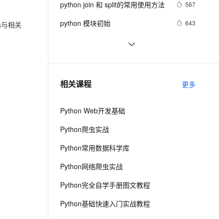
安全
python join 和 split的常用使用方法
我要投诉
e-1.1-I2V
Cosyvoice-V3-Flash
567
PolarDB
上云场景组合购
Milvus 弹性伸缩功能新增节
伴
漫剧创作，剧本、分镜、视频高效生成
100%兼容MySQL、PostgreSQL，兼容Oracle，支持集中和分布式
覆盖90%+业务场景，专享组合折扣价
点支持范围
畅自然，细节丰富
高表现力语音合成大模型，语音克隆听感自然
VPN
python 模块初始
643
a
与相关
ernetes 版 ACK
云聚AI 严选权益
AI 原生数据库服务发布
SSL 证书
python中使用and和or来实现其它语
578
2V
Fun-ASR
，一键激活高效办公新体验
理容器应用的 K8s 服务
精选AI产品，从模型到应用全链提效
Agent 数据网关
言中的?号表达式
文戏情感细腻自然，动作戏激烈拳拳到肉，实现更强表演能力
支持中英文自由切换，具备更强的噪声鲁棒性
堡垒机
python网络编程初级
488
AI 用量加速计划
云原生数据库 PolarDB
防火墙
、识别商机，让客服更高效、服务更出色。
Python PIL远程命令执行漏洞复现
新老同享，达量后返
Agentic Database 发布
7
相关课程
更多
(CVE-2017-8291 CVE-2017-8291)
主机安全
应用
Python Web开发基础
千问办公
NEW
AI 应用及服务市场
的智能体编程平台
一站式AI生产力平台
Python爬虫实战
AI 应用
伶鹊
Python常用数据科学库
企业级人与Agent协作平台，接入和调度多个数字员工
智能客服平台，对话机器人、对话分析、智能外呼
大模型
Python网络爬虫实战
大模型服务平台百炼 - 全妙
自然语言处理
Python完全自学手册图文教程
应用创作平台
多模态内容创作工具，已接入 DeepSeek
数据标注
Python基础快速入门实战教程
机器学习