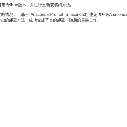
Deepseek-v4-pro
HappyHors
同享
万小智 AI 建站低至 15元/月
Qoder CN
AI 短剧/漫剧
云原生数据库 
自带
Python
版本，并进行重新安装的方法。
快递物流查询
WordPress
成为服务伙
高校合作
点，立即开启云上创新
覆盖公网/内网、递归/权威、移动APP等全场景解析服务
送.CN域名，送备案服务码
基于千问大模型等，支持代码智能生成、研发智能问答
AI助力短剧
态智能体模型
旗舰 MoE 大模型，百万上下文与顶尖推理能力
图生视频，流
的情况，且基于“
Anaconda Prompt (anaconda3)
”也无法升级
Anacond
Ubuntu
服务生态伙伴
给出的卸载方法，成功完成了其的卸载与随后的重装工作。
云工开物
企业应用
Works
Night Plan 支持 Qwen 3.8-Max
云原生大数据计算服务 MaxCompute
AI 办公
容器服务 Kub
NEW
GLM-5.2
Wan2.7-T
Red Hat
30+ 款产品免费体验
Data Agent 驱动的一站式 Data+AI 开发治理平台
夜间 5 折，Qwen/Meoo/TokenPlan 客户专享
面向分析的企业级SaaS模式云数据仓库
AI智能应用
提供一站式管
科研合作
视觉 Coding、空间感知、多模态思考等全面升级
1M上下文，专为长程任务能力而生
ERP
堂（旗舰版）
SUSE
智能客服
CRM
防护产品
2个月
自动承接线索
建站小程序
OA 办公系统
AI 应用构建
大模型原生
力提升
财税管理
模板建站
Qoder
大模型服务平台百炼-应用模版
HOT
NEW
面向真实软件
个人版上线、团队版降价；千问3.8-Max首发发尝鲜
丰富多元化的应用模版和解决方案
400电话
定制建站
万有无界
大模型服务平台百炼-智能体
方案
广告营销
模板小程序
的模型效果
灵活可视化地构建企业级 Agent
定制小程序
秒悟
人工智能平台 PAI
APP 开发
云端极速 AI 
新一代 AI 视频生成模型，深度适配广告营销等场景
AI Native 的算法工程平台，一站式完成建模、训练、推理服务部署
建站系统