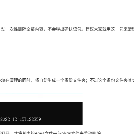
自动一次性删除全部内容，不会弹出确认语句。建议大家就用这一句来清
nda
在清理的同时，将自动生成一个备份文件夹；不过这个备份文件夹其
径打开，并将其中的
文件夹与
文件夹手动删除。
envs
pkgs