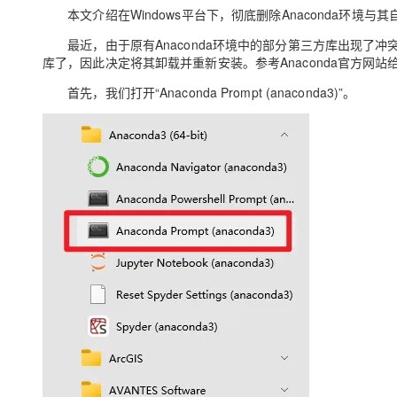
存储
天池大赛
Qwen3.7-Plus
云解析DNS
解决方案免费试用 新老
本文介绍在
Windows
平台下，彻底删除
Anaconda
环境与其
电子合同
最高领取价值200元试用
能看、能想、能动手的多模
安全
网络与CDN
AI 算法大赛
最近，由于原有
Anaconda
环境中的部分第三方库出现了冲突
畅捷通
库了，因此决定将其卸载并重新安装。参考
Anaconda
官方网站
大数据开发治理平台 Data
AI 产品 免费试用
网络
安全
云开发大赛
Qwen3-VL-Plus
Tableau 订阅
1亿+ 大模型 tokens 和 
首先，我们打开“
Anaconda Prompt (anaconda3)
”。
可观测
入门学习赛
中间件
AI空中课堂在线直播课
云防火墙
140+云产品 免费试用
上云与迁云
云原生的云上边界网络安全
产品新客免费试用，最长1
数据库
生态解决方案
大模型服务
企业出海
大模型ACA认证体验
大数据计算
助力企业全员 AI 认知与能
行业生态解决方案
千问AI平台-Token Plan
政企业务
媒体服务
开发者生态解决方案
企业服务与云通信
千问AI平台-模型体验
AI 开发和 AI 应用解决
在线体验全尺寸、多种模态
域名与网站
Happy 系列大模型
终端用户计算
Serverless
开发工具