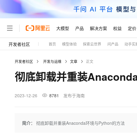
大模型
产品
解决方案
权益
定价
开发者社区
首页
模型体验
探索云世界
问产品
动手实
大模型
产品
解决方案
权益
定价
云市场
伙伴
服务
了解阿里云
精选产品
精选解决方案
普惠上云
产品定价
精选商城
成为销售伙伴
售前咨询
为什么选择阿里云
千问AI平台
开发者社区
开发与运维
文章
正文
了解云产品的定价详情
大模型服务平台百炼
千问办公，解锁你的工作
普惠上云 官方力荐
分销伙伴
在线服务
网站建设
什么是云计算
大
彻底卸载并重装Anacond
大模型服务与应用平台
企业级Agent产品，直接
云服务器38元/年起，超
咨询伙伴
多端小程序
技术领先
云上成本管理
售后服务
轻量应用服务器
Agency Agents：拥
官方推荐返现计划
大模型
精选产品
精选解决方案
Salesforce 国际版订阅
稳定可靠
管理和优化成本
推荐新用户得奖励，单订单
销售伙伴合作计划
2023-12-26
8781
发布于海南
自助服务
友盟天域
安全合规
人工智能与机器学习
AI
文本生成
云数据库 RDS
HappyHorse 打造一
云工开物
无影生态合作计划
在线服务
观测云
分析师报告
高校专属算力普惠，学生认
计算
互联网应用开发
Qwen3.8-Max
HOT
Salesforce On Alibaba C
工单服务
Tuya 物联网平台阿里云
研究报告与白皮书
人工智能平台 PAI
快速拥有专属 OpenClaw
简介：
彻底卸载并重装Anaconda环境与Python的方法
大模
Consulting Partner 合
大数据
容器
智能体时代全能旗舰模型
免费试用
短信专区
一站式AI开发、训练和推
蓝凌 OA
AI 大模型销售与服务生
现代化应用