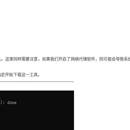
AI 应用
10分钟微调：让0.6B模型媲美235B模
多模态数据信
型
依托云原生高可用架构,实现Dify私有化部署
用1%尺寸在特定领域达到大模型90%以上效果
一个 AI 助手
超强辅助，Bol
即刻拥有 DeepSeek-R1 满血版
在企业官网、通讯软件中为客户提供 AI 客服
多种方案随心选，轻松解锁专属 DeepSeek
具。这里同样需要注意，如果我们开启了网络代理软件，则可能会导致系
确定开始下载这一工具。