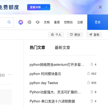
文档
备案
控制台
注册
登录
个人
积分
发布
验
作计划
器
AI 活动
专业服务
服务伙伴合作计划
开发者社区
加入我们
产品动态
服务平台百炼
阿里云 OPC 创新助力计划
热门文章
最新文章
一站式生成采购清单，支持单品或批量购买
io：打造专属 AI 语音助手
S产品伙伴计划（繁花）
峰会
CS
造的大模型服务与应用开发平台
一句话生成原生可编辑精美 PPT 文稿
AI 生产力先锋
Al MaaS 服务伙伴赋能合作
域名
博文
Careers
至高可申请百万元
Qwen3.8-Max 模型上线
开启高性价比 AI 编程新体验
弹性可伸缩的云计算服务
Qwen-Audio-3.0-Realtime 端到端实时语音角色扮演
输入一句话想法, 轻松生成专业的 PPT
先锋实践拓展 AI 生产力的边界
Token 补贴，五大权
计划
海大会
伙伴信用分合作计划
商标
问答
社会招聘
python网络爬虫selenium打开多窗口
4
益加速 OPC 成功
eek-V4-Pro
SS
一键部署幻兽帕鲁游戏服务器
飞天发布时刻
HOT
Open Search 向量检索版支
划
备案
电子书
校园招聘
与切换页面
pSeek-V4-Pro
视频创作，一键激活电商全链路生产力
稳定、安全、高性价比、高性能的云存储服务
一键购买专属联机服务器，轻松开启游戏
所见，即是所愿
持视频检索 Pipeline 功能
更多支持
python 时间模块备忘
662
版权
划
公司注册
镜像站
视频生成
语音识别与合成
专属 QwenPaw
漫剧工坊：一站式动画创作平台
AI 实训营
HOT
应用身份服务 (IDaaS)
python day Twelve
806
合作伙伴培训与认证
划
上云迁移
站生成，高效打造优质广告素材
全接入的云上超级电脑
从聊天伙伴进化为能主动干活的本地数字员工
快速生产连贯的高质量长漫剧
从基础到进阶，Agent 创客手把手教你
OpenClaw 管理能力上线
lScope
我要反馈
e-1.1-T2V
Qwen3-TTS-Flash
Python功能强大、灵活可扩展的
8
查询合作伙伴
n Alibaba Cloud ISV 合作
代维服务
建企业门户网站
10 分钟搭建微信、支付宝小程序
MaxCompute MaxFrame 提
Statsmodels库
畅细腻的高质量视频
离线语音合成大模型，多语言方言自适应，低延迟高稳定
创新加速
Python 串口发送十六进制数据
ope
登录合作伙伴管理后台
4
我要建议
站，无忧落地极速上线
以可视化方式快速构建移动和 PC 门户网站
国内短信简单易用，安全可靠，秒级触达，全球覆盖200+国家和地区。
高效部署网站，快速应用到小程序
供自动弹性内存功能