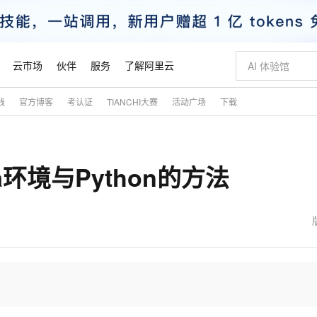
云市场
伙伴
服务
了解阿里云
践
官方博客
考认证
TIANCHI大赛
活动广场
下载
AI 特惠
数据与 API
成为产品伙伴
企业增值服务
最佳实践
价格计算器
AI 场景体
基础软件
产品伙伴合
阿里云认证
市场活动
配置报价
大模型
自助选配和估算价格
新方式
睿译宝，AI翻译排版一步到位
智启 AI 普惠权益
产品生态集成认证中心
企业支持计划
云上春晚
域名与网站
千问官方 MaaS 平台，为开发者和 Agent 而生，新用户赠送 1 亿 + tokens 额度
Qwen Aud
AI Coding
阿里云Maa
2026 阿里云
云服务器 E
为企业打
数据集
Windows
大模型认证
模型
NEW
NEW
a环境与Python的方法
交付可用成果
值低价云产品抢先购
上传文档即自动完成翻译和格式还原
至高享 1亿+免费 tokens，加速 Al 应用落地
提供智能易用的域名与建站服务
智能编程，一键
安全可靠、
产品生态伙伴
专家技术服务
云上奥运之旅
弹性计算合作
阿里云中企出
手机三要素
宝塔 Linux
全部认证
价格优势
有专属领域专家
GLM-5.2：长任务时代开源旗舰模型
阿里云 OPC 创新助力计划
千问大模型
即刻拥有 DeepS
AI 电商营销
对象存储 O
大模型
产品生态伙伴工作台
企业增值服务台
云栖战略参考
云存储合作计
云栖大会
身份实名认证
CentOS
训练营
推动算力普惠，释放技术红利
最高返9万
多领域专家智能体,一键组建 AI 虚拟交付团队
快速构建应用程序和网站，即刻迈出上云第一步
至高百万元 Token 补贴，加速一人公司成长
多元化、高性能、安全可靠的大模型服务
真正可用的 1M 上下文,一次完成代码全链路开发
轻松解锁专属 Dee
从图文生成到
云上的中国
数据库合作计
活动全景
短信
Docker
图片和
站式影视创作平台
Hermes Agent，打造自进化智能体
Token Plan 模型订阅计划
数字证书管理服务（原SSL证书）
5 分钟轻松部署
AI 广告创作
无影云电脑
企业成长
NEW
信息公告
看见新力量
云网络合作计
OCR 文字识别
JAVA
证享300元代金券
可视化编排打通从文字构思到成片全链路闭环
全托管，含MySQL、PostgreSQL、SQL Server、MariaDB多引擎
自主进化，持久记忆，越用越聪明
Qwen3.8-Max 首发尝鲜，限时加量 10 倍，夜间低至2折
实现全站HTTPS，呈现可信的WEB访问
图文、视频一
随时随地安
魔搭 Mode
Kimi-K3
HappyHors
NEW
loud
服务实践
官网公告
金融模力时刻
Salesforce O
版
发票查验
全能环境
Claude Code + GStack 打造工程团队
千问办公，限时限量积分加倍
Qoder
低代码高效构
AI 建站
短信服务
型
NEW
作计划
Kimi 最新旗舰模型，长程编程与推理利器
让文字生成流
计划
创新中心
魔搭 ModelSc
健康状态
理服务
让AI从“聊天伙伴”进化为能干活的“数字员工”
安装技能 GStack，拥有专属 AI 工程团队
你的AI工作搭子，覆盖日常办公高频场景
面向真实软件的智能体编程平台
0 代码专业建
客户案例
天气预报查询
操作系统
态合作计划