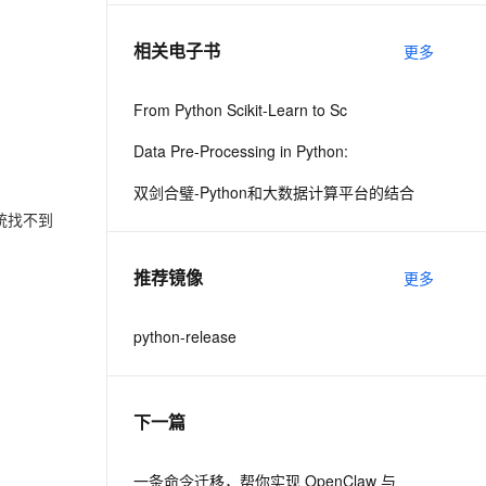
相关电子书
更多
息提取
与 AI 智能体进行实时音视频通话
从文本、图片、视频中提取结构化的属性信息
构建支持视频理解的 AI 音视频实时通话应用
From Python Scikit-Learn to Sc
t.diy 一步搞定创意建站
构建大模型应用的安全防护体系
Data Pre-Processing in Python:
通过自然语言交互简化开发流程,全栈开发支持
通过阿里云安全产品对 AI 应用进行安全防护
双剑合璧-Python和大数据计算平台的结合
统找不到
推荐镜像
更多
python-release
下一篇
一条命令迁移，帮你实现 OpenClaw 与