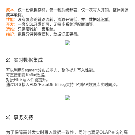
成本
：
仅一份数据存储，仅一套系统部署，仅一次写入开销，整体资源
成本最优。
性能
：
没有复杂的链路流转，资源开销低，并且数据延迟低。
开发
：
一套SQL开发即可，无需多系统适配联调等。
运维
：
只需要维护一套系统。
维护
：
数据异常排查便利，数据订正容易。
2）实时数据集成
可以利用Segment分布式能力，整体提升写入性能。
可直接消费Kafka数据。
对接Flink写入性能提升。
通过DTS接入RDS/PolarDB Binlog支持TP到AP数据库实时同步。
3）事务支持
为了保障高并发实时写入数据一致性，同时也满足OLAP查询的高