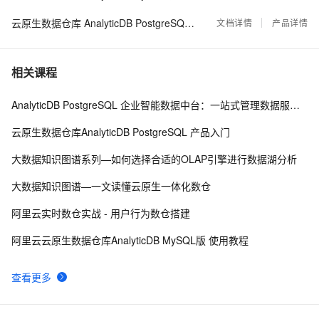
云原生数据仓库 AnalyticDB PostgreSQL版
文档详情
产品详情
扫码点餐小程序搭建流程详解：从桌码到订单系统如何
53
9
实现
相关课程
外卖配送系统搭建方法核心：调度算法与任务分配机制
46
10
实现思路
AnalyticDB PostgreSQL 企业智能数据中台：一站式管理数据服务资产
云原生数据仓库AnalyticDB PostgreSQL 产品入门
大数据知识图谱系列—如何选择合适的OLAP引擎进行数据湖分析
大数据知识图谱—一文读懂云原生一体化数仓
阿里云实时数仓实战 - 用户行为数仓搭建
阿里云云原生数据仓库AnalyticDB MySQL版 使用教程
查看更多