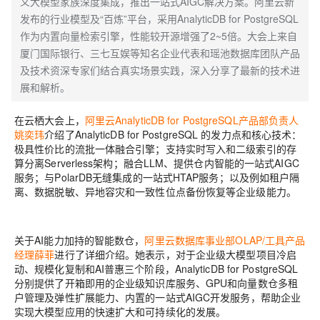
义大模型家族深度集成，推出一站式AIGC解决方案。阿里云新
发布的行业模型及“百炼”平台，采用AnalyticDB for PostgreSQL
作为内置向量检索引擎，性能较开源增强了2~5倍。大会上来自
厦门国际银行、三七互娱等知名企业代表和瑶池数据库团队产品
及技术资深专家们结合真实场景实践，深入分享了最新的技术进
展和解析。
在云栖大会上，
阿里云AnalyticDB for PostgreSQL产品部负责人
姚奕玮
介绍了AnalyticDB for PostgreSQL 的发力点和核心技术：
极具性价比的流批一体融合引擎；支持实时写入和二级索引的存
算分离Serverless架构；融合LLM、提供仓内智能的一站式AIGC
服务；与PolarDB无缝集成的一站式HTAP服务；以及例如租户隔
离、数据脱敏、异地容灾和一致性位点备份恢复等企业级能力。
关于AI能力加持的智能数仓，
阿里云数据库事业部OLAP/工具产品
经理薛菲
进行了详细介绍。她表示，对于企业级大模型项目冷启
动、规模化复制和AI普惠三个阶段，AnalyticDB for PostgreSQL
分别提供了开箱即用的企业级知识库服务、GPU和向量数仓多租
户管理及弹性扩展能力、内置的一站式AIGC开发服务，帮助企业
实现大模型应用的快速扩大和可持续化的发展。