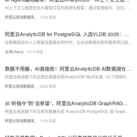
AI上下文工程是优化大模型交互的系统化框架，通过管理指令、记忆、知识库等上下文要素，解决信息缺失、长度溢出与上下文失效等问题。依托AnalyticDB等技术，实现上下文的采集、存储、组装与调度，提升AI Agent的准确性与协同效率，助力企业构建高效、稳定的智能应用。
阿里云瑶池数据库_
1156
阿里云AnalyticDB for PostgreSQL 入选VLDB 2025：统一架构破局HTAP，Beam+Laser引擎赋能Data+AI融合新范式
在数据驱动与人工智能深度融合的时代，企业对数据仓库的需求早已超越“查得快”这一基础能力。面对传统数仓挑战，阿里云瑶池数据库AnalyticDB for PostgreSQL（简称ADB-PG）创新性地构建了统一架构下的Shared-Nothing与Shared-Storage双模融合体系，并自主研发Beam混合存储引擎与Laser向量化执行引擎，全面解决HTAP场景下性能、弹性、成本与实时性的矛盾。 近日，相关研究成果发表于在英国伦敦召开的数据库领域顶级会议 VLDB 2025，标志着中国自研云数仓技术再次登上国际舞台。
云浠Cherry
1214
数据不用搬，AI直接炼！阿里云AnalyticDB AI数据湖仓一站式融合AI+BI
阿里云瑶池旗下的云原生数据仓库AnalyticDB MySQL版（以下简称ADB）诞生于高性能实时数仓时代，实现了PB级结构化数据的高效处理和分析。在前几年，为拥抱大数据的浪潮，ADB从传统数仓拓展到数据湖仓，支持Paimon/Iceberg/Delta Lake/Hudi湖格式，为开放的数据湖提供数据库级别的性能、可靠性和管理能力，从而更好地服务以SQL为核心的大规模数据处理和BI分析，奠定了坚实的湖仓一体基础。
阿里云瑶池数据库_
2030
从“听指令”到“当参谋”，阿里云AnalyticDB GraphRAG如何让AI开窍
阿里云瑶池旗下的云原生数据仓库 AnalyticDB PostgreSQL 版 GraphRAG 技术，创新融合知识图谱动态推理+向量语义检索，通过实体关系映射与多跳路径优化，构建可应对复杂场景的决策引擎。本文将通过家电故障诊断和医疗预问诊两大高价值场景，解析其如何实现从“被动应答”到“主动决策”的跨越。
阿里云瑶池数据库_
1158