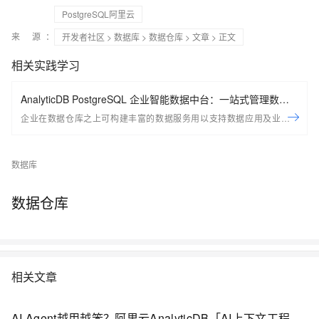
PostgreSQL阿里云
来 源：
开发者社区
>
数据库
>
数据仓库
>
文章
> 正文
相关实践学习
AnalyticDB PostgreSQL 企业智能数据中台：一站式管理数据
服务资产
企业在数据仓库之上可构建丰富的数据服务用以支持数据应用及业务场
景；ADB PG推出全新企业智能数据平台，用以帮助用户一站式的管理企
业数据服务资产，包括创建， 管理，探索， 监控等； 助力企业在现有平
数据库
台之上快速构建起数据服务资产体系
数据仓库
相关文章
AI Agent越用越笨？阿里云AnalyticDB「AI上下文工程」一招破解！