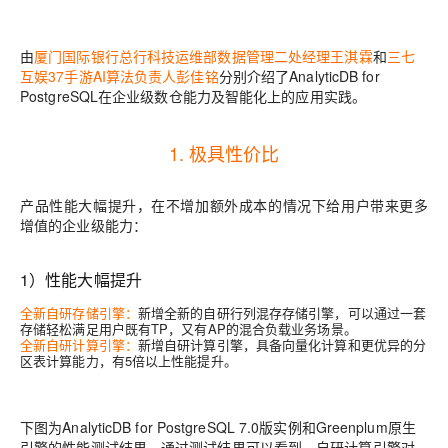
由
厦门国际银行总行科技运维部数据管理二处经理王淇霖
和
三七
互娱37手游AI算法负责人彭佳铭
分别介绍了AnalyticDB for
PostgreSQL在企业级数仓能力及智能化上的应用实践。
1. 极具性价比
产品性能大幅提升，在不增加额外成本的情况下给用户带来更多
增值的企业级能力：
1）性能大幅提升
全新自研存储引擎：
新增全新的自研行列混存存储引擎，可以通过一套
存储轻松满足用户既有TP，又有AP的混合负载业务场景。
全新自研计算引擎：
新增自研计算引擎，具备向量化计算和更优异的分
区表计算能力，有5倍以上性能提升。
下图为AnalyticDB for PostgreSQL 7.0版实例和Greenplum原生
引擎的性能测试结果。通过测试结果可以看到，
自研计算引擎对