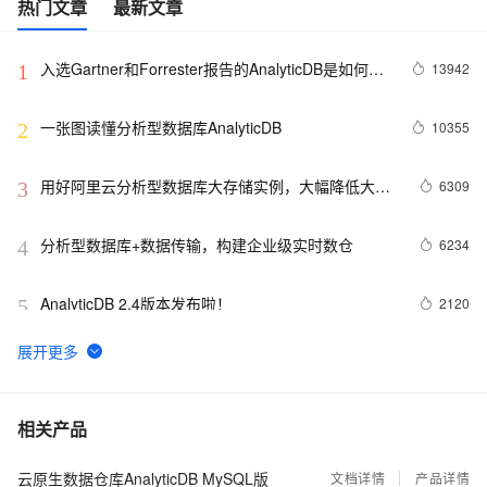
热门文章
最新文章
入选Gartner和Forrester报告的AnalyticDB是如何实
13942
1
现PB级数据分析毫秒级响应
一张图读懂分析型数据库AnalyticDB
10355
2
用好阿里云分析型数据库大存储实例，大幅降低大数
6309
3
据应用成本
分析型数据库+数据传输，构建企业级实时数仓
6234
4
AnalyticDB 2.4版本发布啦！
2120
5
MySQL用户如何构建实时数仓
1382
6
快数据时代如何构建实时数据仓库，AnalyticDB for 
1025
7
相关产品
MySQL告诉你
云原生数据仓库AnalyticDB MySQL版
AnalyticDB for MySQL技术架构解析
文档详情
产品详情
476
8