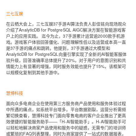
三七互娱
在云栖大会上，三七互娱37手游AI算法负责人彭佳铭向现场观众
介绍了AnalyticDB for PostgreSQL AIGC解决方案在智能游戏客
户上的应用实践。 迄今为止，37手游累计运营逾2000款手机游
戏。游戏客户体验回答僵化、问题理解性低以及运营成本高一直
是37手游的痛点和跳转。他提到，37手游通过大模型和
AnalyticDB for PostgreSQL向量引擎实现了全新的AI智能客服体
验升级，回答准确率总体提升了20%，对于用户的意图识别和共
情能力上有显著的增强，同时服务效能也提升了15%，该框架可
以规模化复制到其他手游中。
慧博科技
面向众多电商企业在使用第三方服务商产品使用和服务体验过程
中所遇的痛点，如系统平台增多，平台数据割裂，运营分析需频
繁切换查看，慧博科技专门面向零售电商的客户企业推出了更高
效便捷的智能服务助手——「H-AI智能助手」。H-AI智能助手可
以轻松地解决商家产品使用和服务中的疑惑，无需专门的培训师
或繁琐的FAQ列表整理，同时为商家提供了一站式的数据报表，