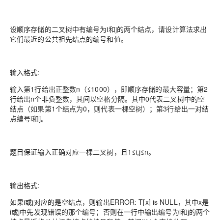
设顺序存储的二叉树中有编号为i和j的两个结点，请设计算法求出
它们最近的公共祖先结点的编号和值。
输入格式:
输入第1行给出正整数n（≤1000），即顺序存储的最大容量；第2
行给出n个非负整数，其间以空格分隔。其中0代表二叉树中的空
结点（如果第1个结点为0，则代表一棵空树）；第3行给出一对结
点编号i和j。
题目保证输入正确对应一棵二叉树，且1≤i,j≤n。
输出格式:
如果i或j对应的是空结点，则输出ERROR: T[x] is NULL，其中x是
i或j中先发现错误的那个编号；否则在一行中输出编号为i和j的两个