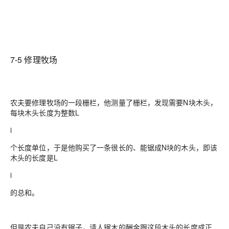
7-5 修理牧场
农夫要修理牧场的一段栅栏，他测量了栅栏，发现需要N块木头，
每块木头长度为整数L
i
个长度单位，于是他购买了一条很长的、能锯成N块的木头，即该
木头的长度是L
i
的总和。
但是农夫自己没有锯子，请人锯木的酬金跟这段木头的长度成正