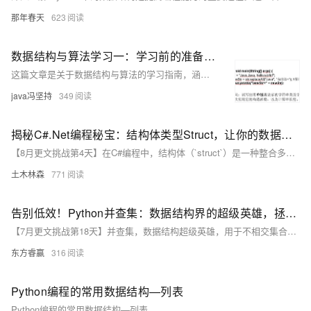
那年春天
623
数据结构与算法学习一：学习前的准备，数据结构的分类，数据结构与算法的关系，实际编程中遇到的问题，几个经典算法问题
这篇文章是关于数据结构与算法的学习指南，涵盖了数据结构的分类、数据结构与算法的关系、实际编程中遇到的问题以及几个经典的算法面试题。
java冯坚持
349
揭秘C#.Net编程秘宝：结构体类型Struct，让你的数据结构秒变高效战斗机，编程界的新星就是你！
【8月更文挑战第4天】在C#编程中，结构体（`struct`）是一种整合多种数据类型的复合数据类型。与类不同，结构体是值类型，意味着数据被直接复制而非引用。这使其适合表示小型、固定的数据结构如点坐标。结构体默认私有成员且不可变，除非明确指定。通过`struct`关键字定义，可以包含字段、构造函数及方法。例如，定义一个表示二维点的结构体，并实现计算距离原点的方法。使用时如同普通类型，可通过实例化并调用其成员。设计时推荐保持结构体不可变以避免副作用，并注意装箱拆箱可能导致的性能影响。掌握结构体有助于构建高效的应用程序。
土木林森
771
告别低效！Python并查集：数据结构界的超级英雄，拯救你的编程人生！
【7月更文挑战第18天】并查集，数据结构超级英雄，用于不相交集合的合并与查询。Python实现包括初始化、查找根节点和合并操作。应用广泛，如社交网络分析、图论问题、集合划分等。示例代码展示了解决岛屿数量问题，统计连通的“1”单元格数。掌握并查集，提升编程效率，解决复杂问题。
东方睿赢
316
Python编程的常用数据结构—列表
Python编程的常用数据结构—列表