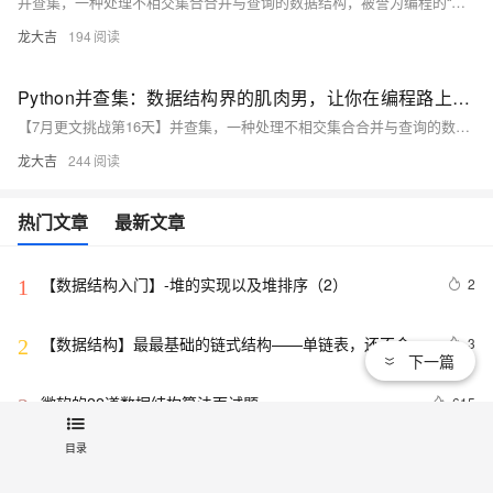
并查集，一种处理不相交集合合并与查询的数据结构，被誉为编程的“肌肉男”。它提供Find（找根节点）和Union（合并集合）操作，常用于好友关系判断、图像处理、集合合并等。Python实现中，路径压缩和按秩合并优化效率。并查集的高效性能使其成为解决问题的强大工具，助力程序员应对复杂挑战。
龙大吉
194
Python并查集：数据结构界的肌肉男，让你在编程路上无所畏惧！
【7月更文挑战第16天】并查集，一种处理不相交集合合并与查询的数据结构，被誉为编程的“肌肉男”。它提供Find（找根节点）和Union（合并集合）操作，常用于好友关系判断、图像处理、集合合并等。Python实现中，路径压缩和按秩合并优化效率。并查集的高效性能使其成为解决问题的强大工具，助力程序员应对复杂挑战。
龙大吉
244
热门文章
最新文章
【数据结构入门】-堆的实现以及堆排序（2）
2
1
【数据结构】最最基础的链式结构——单链表，还不会你
3
2
下一篇
就吃大亏了！
微软的22道数据结构算法面试题
615
3
目录
【C/C++】用格雷戈里公式求π
15
4