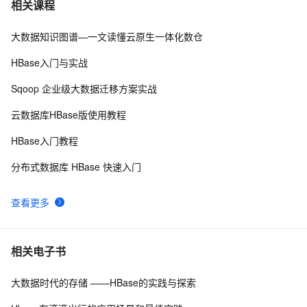
7
相关课程
大数据知识图谱—一文读懂云原生一体化数仓
【大数据开发运维解决方案】Sqoop增量同步
7
8
mysql/oracle数据到hive(merge-key/append）测试文档
HBase入门与实战
详解大数据采集引擎之Sqoop&采集oracle数据库中的数
7
9
Sqoop 企业级大数据迁移方案实战
据
基于Hive的天气情况大数据分析系统（通过hive进行大数
1
10
云数据库HBase版使用教程
据分析将分析的数据通过sqoop导入到mysql，通过
HBase入门教程
Django基于mysql的数据做可视化）
分布式数据库 HBase 快速入门
查看更多
相关电子书
大数据时代的存储 ——HBase的实践与探索