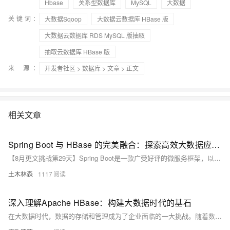
Hbase
关系型数据库
MySQL
大数据
关键词：
大数据Sqoop
大数据云数据库 HBase 版
大数据云数据库 RDS MySQL 版抽取
抽取云数据库 HBase 版
来 源：
开发者社区
>
数据库
>
文章
> 正文
相关文章
Spring Boot 与 HBase 的完美融合：探索高效大数据应用开发的新途径
【8月更文挑战第29天】Spring Boot是一款广受好评的微服务框架，以其便捷的开发体验著称。HBase则是一个高性能的大数据分布式数据库系统。结合两者，可极大简化HBase应用开发。本文将对比传统方式与Spring Boot集成HBase的区别，展示如何在Spring Boot中优雅实现HBase功能，并提供示例代码。从依赖管理、连接配置、表操作到数据访问，Spring Boot均能显著减少工作量，提升代码可读性和可维护性，使开发者更专注业务逻辑。
土木林森
1117
深入理解Apache HBase：构建大数据时代的基石
在大数据时代，数据的存储和管理成为了企业面临的一大挑战。随着数据量的急剧增长和数据结构的多样化，传统的关系型数据库（如RDBMS）逐渐显现出局限性。