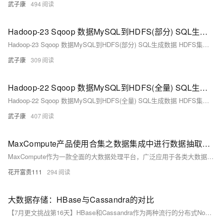
武子康
494
Hadoop-23 Sqoop 数据MySQL到HDFS(部分) SQL生成数据 HDFS集群 Sqoop import jdbc ETL MapReduce
Hadoop-23 Sqoop 数据MySQL到HDFS(部分) SQL生成数据 HDFS集群 Sqoop import jdbc ETL MapReduce
武子康
309
Hadoop-22 Sqoop 数据MySQL到HDFS(全量) SQL生成数据 HDFS集群 Sqoop import jdbc ETL MapReduce
Hadoop-22 Sqoop 数据MySQL到HDFS(全量) SQL生成数据 HDFS集群 Sqoop import jdbc ETL MapReduce
武子康
407
MaxCompute产品使用合集之数据集成中进行数据抽取时，是否可以定义使用和源数据库一样的字符集进行抽取
MaxCompute作为一款全面的大数据处理平台，广泛应用于各类大数据分析、数据挖掘、BI及机器学习场景。掌握其核心功能、熟练操作流程、遵循最佳实践，可以帮助用户高效、安全地管理和利用海量数据。以下是一个关于MaxCompute产品使用的合集，涵盖了其核心功能、应用场景、操作流程以及最佳实践等内容。
花开富贵111
294
大数据存储：HBase与Cassandra的对比
【7月更文挑战第16天】HBase和Cassandra作为两种流行的分布式NoSQL数据库，在数据模型、一致性模型、数据分布、查询语言和性能等方面各有千秋。HBase适用于需要强一致性和与Hadoop生态系统集成的场景，如大规模数据处理和分析。而Cassandra则更适合需要高可用性和灵活查询能力的场景，如分布式计算、云计算和大数据应用等。在实际应用中，选择哪种数据库取决于具体的需求和场景。希望本文的对比分析能够帮助读者更好地理解这两种数据库，并做出明智的选择。