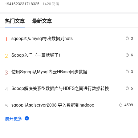
1941623231718325
1420
热门文章
最新文章
sqoop2:从mysql导出数据到hdfs
3
1
Sqoop入门（一篇就够了）
6
2
使用Sqoop从Mysql向云HBase同步数据
3
3
Sqoop解决关系型数据库与HDFS之间进行数据转换
5
4
sqoop 从sqlserver2008 导入数据到hadoop
4599
5
【大数据开发运维解决方案】Oracle通过sqoop同步数据
1
6
到hive
使用Sqoop导出Mysql数据到Hive（实战案例）
3