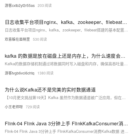
游客cxtb2yf2r55as
203
日志收集平台项目nginx、kafka、zookeeper、filebeat搭建的基本配置（2）
日志收集平台项目nginx、kafka、zookeeper、filebeat搭建的基本配置（2）
欢喜躲在眉梢里
530
kafka 的数据是放在磁盘上还是内存上，为什么速度会快？
Kafka的数据存储机制通过将数据同时写入磁盘和内存，确保高吞吐量与持久性。其日志文件按主题和分区组织，使用预写日志（WAL）保证数据持久性，并借助操作系统的页缓存加速读取。Kafka采用顺序I/O、零拷贝技术和批量处理优化性能，支持分区分段以实现并行处理。示例代码展示了如何使用KafkaProducer发送消息。
游客tvgb6vci6chtq
1380
为什么说Kafka还不是完美的实时数据通道
【10月更文挑战第19天】Kafka 虽然作为数据通道被广泛应用，但在实时性、数据一致性、性能及管理方面存在局限。数据延迟受消息堆积和分区再平衡影响；数据一致性难以达到恰好一次；性能瓶颈在于网络和磁盘I/O；管理复杂性涉及集群配置与版本升级。
小王老师呀
729
Flink-04 Flink Java 3分钟上手 FlinkKafkaConsumer消费Kafka数据 进行计算SingleOutputStreamOperatorDataStreamSource
Flink-04 Flink Java 3分钟上手 FlinkKafkaConsumer消费Kafka数据 进行计算SingleOutputStreamOperatorDataStreamSource