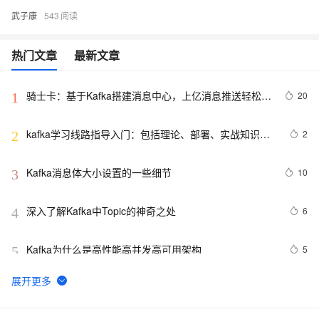
武子康
543
热门文章
最新文章
骑士卡：基于Kafka搭建消息中心，上亿消息推送轻松完
20
1
成
kafka学习线路指导入门：包括理论、部署、实战知识汇
2
2
总整理
Kafka消息体大小设置的一些细节
10
3
深入了解Kafka中Topic的神奇之处
6
4
Kafka为什么是高性能高并发高可用架构
5
5
Kafka【基础知识 01】消息队列介绍+Kafka架构及核心概
4
6
念（图片来源于网络）