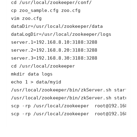
scp -rp /usr/local/zookeeper  root@192.168.8.