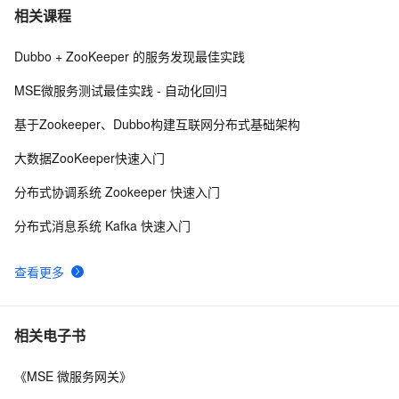
SpringBoot整合Kafka简单配置实现生产消费
8
7
相关课程
Dubbo + ZooKeeper 的服务发现最佳实践
Apache Kafka——一个不同的消息系统
6
8
MSE微服务测试最佳实践 - 自动化回归
Kafka Windows运行错误：找不到或无法加载主类 
5
9
基于Zookeeper、Dubbo构建互联网分布式基础架构
Files\kafka\kafka_2.12-2.0.0\libs\activation-1.1.1.ja 
r;C:\Program
springboot集成kafka
6
10
大数据ZooKeeper快速入门
分布式协调系统 Zookeeper 快速入门
分布式消息系统 Kafka 快速入门
查看更多
相关电子书
《MSE 微服务网关》