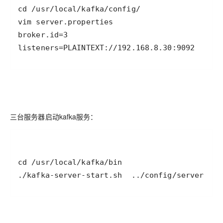
listeners=PLAINTEXT://192.168.8.30:9092
三台服务器启动kafka服务：
./kafka-server-start.sh  ../config/server.pro