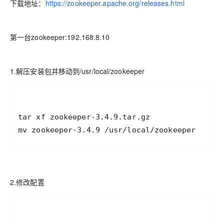
下载地址：
https://zookeeper.apache.org/releases.html
第一台zookeeper:192.168.8.10
1.解压安装包并移动到/usr/local/zookeeper
mv zookeeper-3.4.9 /usr/local/zookeeper
2.修改配置