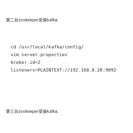
第二台zookeeper安装kafka:
listeners=PLAINTEXT://192.168.8.20:9092
第三台zookeeper安装kafka: