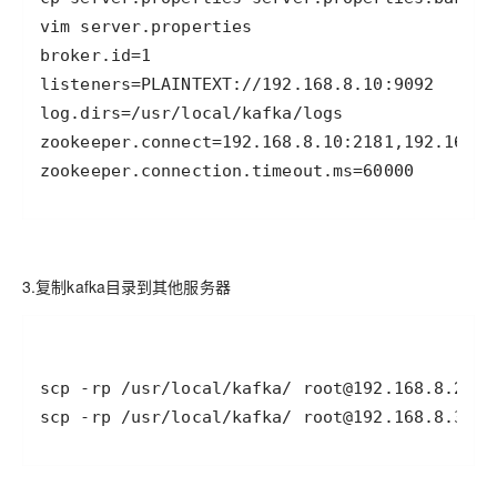
zookeeper.connection.timeout.ms=60000
3.复制kafka目录到其他服务器
scp -rp /usr/local/kafka/ root@192.168.8.30:/