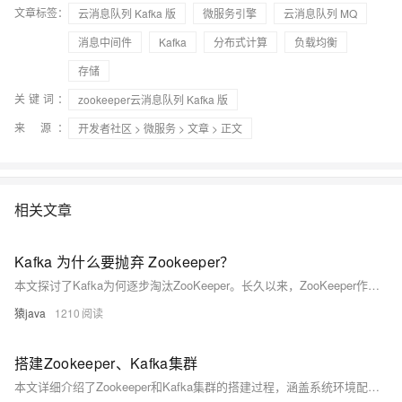
文章标签：
云消息队列 Kafka 版
微服务引擎
云消息队列 MQ
消息中间件
Kafka
分布式计算
负载均衡
存储
关键词：
zookeeper云消息队列 Kafka 版
来 源：
开发者社区
>
微服务
>
文章
> 正文
相关文章
Kafka 为什么要抛弃 Zookeeper？
本文探讨了Kafka为何逐步淘汰ZooKeeper。长久以来，ZooKeeper作为Kafka的核心组件，负责集群管理和协调任务。然而，随着Kafka的发展，ZooKeeper带来的复杂性增加、性能瓶颈及一致性问题日益凸显。为解决这些问题，Kafka引入了KRaft，这是一种基于Raft算法的内置元数据管理方案，不仅简化了部署流程，还提升了系统的一致性和扩展性。本文详细分析了这一转变背后的原因及其带来的优势，并展望了Kafka未来的发展方向。
猿java
1210
搭建Zookeeper、Kafka集群
本文详细介绍了Zookeeper和Kafka集群的搭建过程，涵盖系统环境配置、IP设置、主机名设定、防火墙与Selinux关闭、JDK安装等基础步骤。随后深入讲解了Zookeeper集群的安装与配置，包括数据目录创建、节点信息设置、SASL认证配置及服务启动管理。接着描述了Kafka集群的安装，涉及配置文件修改、安全认证设置、生产消费认证以及服务启停操作。最后通过创建Topic、发送与查看消息等测试验证集群功能。全网可搜《小陈运维》获取更多信息。