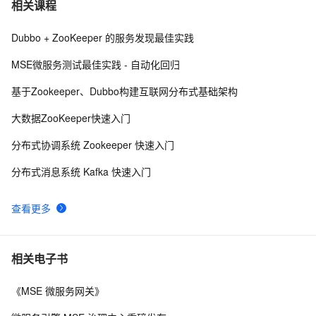
深入了解Kafka中Topic的神奇之处
7
相关课程
Dubbo + ZooKeeper 的服务发现最佳实践
Kafka【基础知识 01】消息队列介绍+Kafka架构及核心概
4
8
念（图片来源于网络）
MSE微服务测试最佳实践 - 自动化回归
SpringBoot整合Kafka简单配置实现生产消费
10
9
基于Zookeeper、Dubbo构建互联网分布式基础架构
Apache Kafka——一个不同的消息系统
8
10
大数据ZooKeeper快速入门
分布式协调系统 Zookeeper 快速入门
分布式消息系统 Kafka 快速入门
查看更多
相关电子书
《MSE 微服务网关》