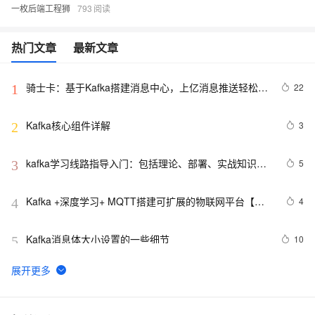
一枚后端工程狮
793
热门文章
最新文章
骑士卡：基于Kafka搭建消息中心，上亿消息推送轻松完
22
1
成
Kafka核心组件详解 
3
2
kafka学习线路指导入门：包括理论、部署、实战知识汇
5
3
总整理
Kafka +深度学习+ MQTT搭建可扩展的物联网平台【附
4
4
源码】
Kafka消息体大小设置的一些细节
10
5
Kafka为什么是高性能高并发高可用架构
5
6
7