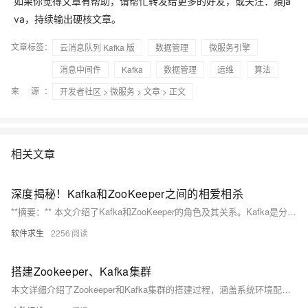
如果你觉得文章有帮助，请帮忙转发给更多的好友，或关注：猿ja
va，持续输出硬核文章。
文章标签：
云消息队列 Kafka 版
数据管理
微服务引擎
消息中间件
Kafka
数据管理
运维
算法
来 源：
开发者社区
>
微服务
>
文章
> 正文
相关文章
深度揭秘！Kafka和ZooKeeper之间的相爱相杀
**摘要：** 本文介绍了Kafka和ZooKeeper的角色及其关系。Kafka是分布式流处理平台，用于实时数据管道和流应用；ZooKeeper是分布式协调服务，处理同步和集群协调。在Kafka中，ZooKeeper存储元数据，管理集群成员，选举Controller。随着KIP-500提案，Kafka计划移除对ZooKeeper的依赖，转向基于Raft的共识机制，以简化架构、提高性能和一致性。此外，文章提到了etcd作为基于Raft的元数据存储系统的应用。本文旨在帮助读者理解ZooKeeper在Kafka面试中的重要性，并了解Kafka的未来发展方向。
软件求生
2256
搭建Zookeeper、Kafka集群
本文详细介绍了Zookeeper和Kafka集群的搭建过程，涵盖系统环境配置、IP设置、主机名设定、防火墙与Selinux关闭、JDK安装等基础步骤。随后深入讲解了Zookeeper集群的安装与配置，包括数据目录创建、节点信息设置、SASL认证配置及服务启动管理。接着描述了Kafka集群的安装，涉及配置文件修改、安全认证设置、生产消费认证以及服务启停操作。最后通过创建Topic、发送与查看消息等测试验证集群功能。全网可搜《小陈运维》获取更多信息。