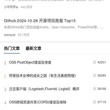
小华同学ai
442
Github 2024-10-28 开源项目周报 Top15
本周GitHub热门项目涵盖Svelte、Open Interpreter、PowerShell等，涉及Web开发、AI助手、自动化工具等领域，Python、JavaScript为主流语言，展现开源技术活跃生态。（239字）
xiaoquqi
957
热门文章
最新文章
OSS PostObject错误及排查
42201
1
阿里技术女神的成长之路（有生活素颜照哦）
39285
2
日志客户端（Logstash,Fluentd, Logtail）横评
38168
3
OSS跨域资源共享(CORS)错误及排除
37119
4