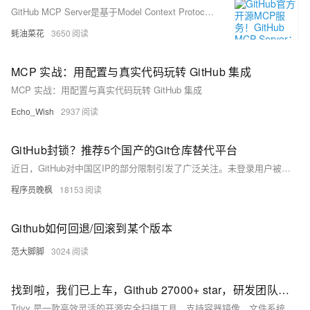
GitHub MCP Server是基于Model Context Protocol的服务器工具，提供与GitHub API的无缝集成，支持自动化处理问题、Pull Request和仓库管理等功能。
蚝油菜花
3650
MCP 实战：用配置与真实代码玩转 GitHub 集成
MCP 实战：用配置与真实代码玩转 GitHub 集成
Echo_Wish
2937
GitHub封锁？推荐5个国产的Git仓库替代平台
近日，GitHub对中国区IP的部分限制引发了广泛关注。未登录用户被拒，已登录用户功能受限，南北网络环境差异更显“内卷”。为应对这一挑战，本文推荐了多个国产Git平台：Gitee（码云）、GitCode（CSDN旗下）、CODING（腾讯系）、CodeUP（阿里云支持）及微信代码管理工具。这些平台功能全面、稳定性强，是开发者迁移项目的理想选择。通过同步代码、配置CI/CD流水线等简单步骤，可确保项目平稳过渡。此次事件提醒我们，掌握核心技能与支持国产平台同样重要！
程序员晚枫
18153
Github如何回退/回滚到某个版本
范大脚脚
3024
找到啦，我们已上车，Github 27000+ star，研发团队必备开源工具项目，真丝滑！！！
Trivy 是一款高效灵活的开源安全扫描工具，支持容器镜像、文件系统、Kubernetes 等多目标扫描，具备快速、易用、集成性强等特点，适用于 DevSecOps 全流程安全检测。