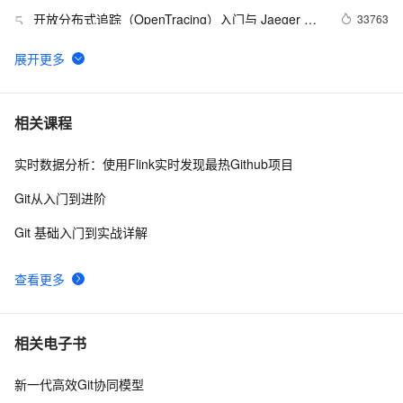
开放分布式追踪（OpenTracing）入门与 Jaeger 实
33763
5
现
使用阿里云极速型NAS构建高可用的GitLab
32053
6
现代IM系统中消息推送和存储架构的实现
30946
7
相关课程
实时数据分析：使用Flink实时发现最热Github项目
日志服务（原SLS）新功能发布(9)--Logtail配置支持
26163
8
主题（Topic）设置功能
Git从入门到进阶
使用日志服务LogHub替换Kafka
25900
9
Git 基础入门到实战详解
解密OpenTSDB的表存储优化
24685
10
查看更多
相关电子书
新一代高效Git协同模型