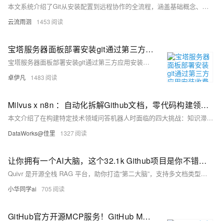
本文系统介绍了Git从安装配置到远程协作的全流程，涵盖基础概念、常用命令、分支管理、冲突解决及Gitee实战操作，助你高效掌握代码版本控制与团队协作技巧。
云流雨洄
1453
宝塔服务器面板部署安装git通过第三方应用安装收费怎么办—bash: git: command not found解决方案-优雅草卓伊凡
宝塔服务器面板部署安装git通过第三方应用安装收费怎么办—bash: git: command not found解决方案-优雅草卓伊凡
卓伊凡
1483
Milvus x n8n ：自动化拆解Github文档，零代码构建领域知识智能问答
本文介绍了在构建特定技术领域问答机器人时面临的四大挑战：知识滞后性、信息幻觉、领域术语理解不足和知识库维护成本高。通过结合Milvus向量数据库和n8n低代码平台，提出了一种高效的解决方案。该方案利用Milvus的高性能向量检索和n8n的工作流编排能力，构建了一个可自动更新、精准回答技术问题的智能问答系统，并介绍了部署过程中的可观测性和安全性实现方法。
DataWorks@佳里
1327
让你拥有一个AI大脑，这个32.1k Github项目是你不错的选择，支持PDF、Markdown、代码、视频成为你的知识内容
Quivr 是开源全栈 RAG 平台，助你打造“第二大脑”，支持多文档类型与多种 LLM，实现智能搜索与聊天。具备语义检索、本地部署、隐私保护等功能，适用于个人知识管理与企业知识库，界面简洁易用，是高效智能问答的理想选择。
小华同学ai
705
GitHub官方开源MCP服务！GitHub MCP Server：无缝集成GitHub API，实现Git流程完全自动化