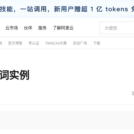
云市场
伙伴
服务
了解阿里云
践
官方博客
考认证
TIANCHI大赛
活动广场
下载
AI 特惠
数据与 API
成为产品伙伴
企业增值服务
最佳实践
价格计算器
AI 场景体
基础软件
产品伙伴合
阿里云认证
市场活动
配置报价
大模型
自助选配和估算价格
新方式
睿译宝，AI翻译排版一步到位
智启 AI 普惠权益
产品生态集成认证中心
企业支持计划
云上春晚
域名与网站
千问官方 MaaS 平台，为开发者和 Agent 而生，新用户赠送 1 亿 + tokens 额度
Qwen Aud
AI Coding
阿里云Maa
2026 阿里云
云服务器 E
为企业打
数据集
Windows
大模型认证
模型
NEW
NEW
单词实例
交付可用成果
值低价云产品抢先购
上传文档即自动完成翻译和格式还原
至高享 1亿+免费 tokens，加速 Al 应用落地
提供智能易用的域名与建站服务
智能编程，一键
安全可靠、
产品生态伙伴
专家技术服务
云上奥运之旅
弹性计算合作
阿里云中企出
手机三要素
宝塔 Linux
全部认证
价格优势
有专属领域专家
GLM-5.2：长任务时代开源旗舰模型
阿里云 OPC 创新助力计划
千问大模型
即刻拥有 DeepS
AI 电商营销
对象存储 O
大模型
产品生态伙伴工作台
企业增值服务台
云栖战略参考
云存储合作计
云栖大会
身份实名认证
CentOS
训练营
推动算力普惠，释放技术红利
最高返9万
多领域专家智能体,一键组建 AI 虚拟交付团队
快速构建应用程序和网站，即刻迈出上云第一步
至高百万元 Token 补贴，加速一人公司成长
多元化、高性能、安全可靠的大模型服务
真正可用的 1M 上下文,一次完成代码全链路开发
轻松解锁专属 Dee
从图文生成到
云上的中国
数据库合作计
活动全景
短信
Docker
图片和
站式影视创作平台
Hermes Agent，打造自进化智能体
Token Plan 模型订阅计划
数字证书管理服务（原SSL证书）
5 分钟轻松部署
AI 广告创作
无影云电脑
企业成长
NEW
信息公告
看见新力量
云网络合作计
OCR 文字识别
JAVA
证享300元代金券
可视化编排打通从文字构思到成片全链路闭环
全托管，含MySQL、PostgreSQL、SQL Server、MariaDB多引擎
自主进化，持久记忆，越用越聪明
Qwen3.8-Max 首发尝鲜，限时加量 10 倍，夜间低至2折
实现全站HTTPS，呈现可信的WEB访问
图文、视频一
随时随地安
魔搭 Mode
Kimi-K3
HappyHors
NEW
loud
服务实践
官网公告
金融模力时刻
Salesforce O
版
发票查验
全能环境
Claude Code + GStack 打造工程团队
千问办公，限时限量积分加倍
Qoder
低代码高效构
AI 建站
短信服务
型
NEW
作计划
Kimi 最新旗舰模型，长程编程与推理利器
让文字生成流
计划
创新中心
魔搭 ModelSc
健康状态
理服务
让AI从“聊天伙伴”进化为能干活的“数字员工”
安装技能 GStack，拥有专属 AI 工程团队
你的AI工作搭子，覆盖日常办公高频场景
面向真实软件的智能体编程平台
0 代码专业建
客户案例
天气预报查询
操作系统
态合作计划