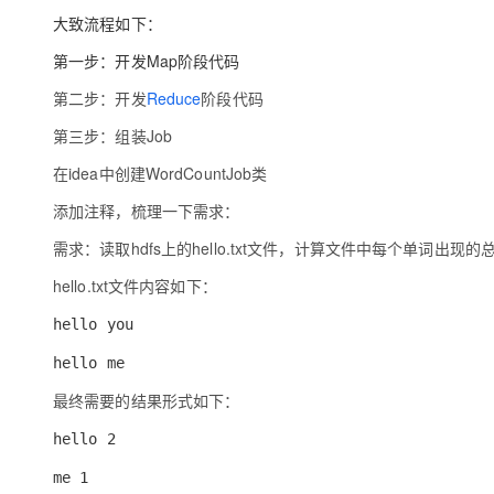
大模型解决方案
大致流程如下：
迁移与运维管理
快速部署 Dify，高效搭建 
第一步：开发Map阶段代码
专有云
第二步：开发
Reduce
阶段代码
10 分钟在聊天系统中增加
第三步：组装Job
在idea中创建WordCountJob类
添加注释，梳理一下需求：
需求：读取hdfs上的hello.txt文件，计算文件中每个单词出现的
hello.txt文件内容如下：
hello you
hello me
最终需要的结果形式如下：
hello 2
me 1