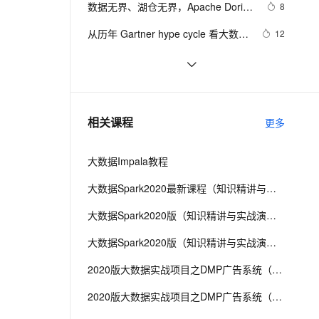
安全
数据无界、湖仓无界，Apache Doris 
我要投诉
e-1.1-I2V
Cosyvoice-V3-Flash
8
PolarDB
上云场景组合购
Milvus 弹性伸缩功能新增节
伴
湖仓一体典型场景实战指南（下篇）
漫剧创作，剧本、分镜、视频高效生成
100%兼容MySQL、PostgreSQL，兼容Oracle，支持集中和分布式
覆盖90%+业务场景，专享组合折扣价
点支持范围
畅自然，细节丰富
高表现力语音合成大模型，语音克隆听感自然
VPN
从历年 Gartner hype cycle 看大数据
12
行业的发展历史和趋势
ernetes 版 ACK
云聚AI 严选权益
AI 原生数据库服务发布
SSL 证书
大数据数据采集的数据类型的结构化
4
2V
Fun-ASR
，一键激活高效办公新体验
理容器应用的 K8s 服务
精选AI产品，从模型到应用全链提效
Agent 数据网关
数据
文戏情感细腻自然，动作戏激烈拳拳到肉，实现更强表演能力
支持中英文自由切换，具备更强的噪声鲁棒性
堡垒机
大数据生态中的 RocketMQ 5.0
2
AI 用量加速计划
云原生数据库 PolarDB
防火墙
、识别商机，让客服更高效、服务更出色。
【MaxCompute 常见问题】 外部表
新老同享，达量后返
Agentic Database 发布
3
相关课程
更多
主机安全
应用
大数据Impala教程
千问办公
NEW
AI 应用及服务市场
的智能体编程平台
一站式AI生产力平台
大数据Spark2020最新课程（知识精讲与实战演练）第二阶段
AI 应用
伶鹊
大数据Spark2020版（知识精讲与实战演练）第三阶段
企业级人与Agent协作平台，接入和调度多个数字员工
智能客服平台，对话机器人、对话分析、智能外呼
大模型
大数据Spark2020版（知识精讲与实战演练）第四阶段
大模型服务平台百炼 - 全妙
自然语言处理
2020版大数据实战项目之DMP广告系统（第二阶段）
应用创作平台
多模态内容创作工具，已接入 DeepSeek
数据标注
2020版大数据实战项目之DMP广告系统（第五阶段）
机器学习