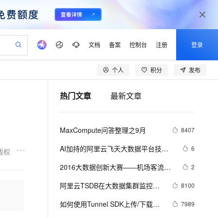
文档
备案
控制台
注册
登录
个人
积分
发布
验
作计划
器
AI 活动
专业服务
服务伙伴合作计划
开发者社区
加入我们
产品动态
服务平台百炼
阿里云 OPC 创新助力计划
热门文章
最新文章
一站式生成采购清单，支持单品或批量购买
io：打造专属 AI 语音助手
S产品伙伴计划（繁花）
峰会
CS
造的大模型服务与应用开发平台
一句话生成原生可编辑精美 PPT 文稿
AI 生产力先锋
Al MaaS 服务伙伴赋能合作
域名
博文
Careers
至高可申请百万元
Qwen3.8-Max 模型上线
开启高性价比 AI 编程新体验
弹性可伸缩的云计算服务
Qwen-Audio-3.0-Realtime 端到端实时语音角色扮演
输入一句话想法, 轻松生成专业的 PPT
先锋实践拓展 AI 生产力的边界
Token 补贴，五大权
计划
海大会
伙伴信用分合作计划
商标
问答
社会招聘
MaxCompute问答整理之9月
8407
益加速 OPC 成功
eek-V4-Pro
SS
一键部署幻兽帕鲁游戏服务器
飞天发布时刻
HOT
Open Search 向量检索版支
划
备案
电子书
校园招聘
pSeek-V4-Pro
视频创作，一键激活电商全链路生产力
稳定、安全、高性价比、高性能的云存储服务
一键购买专属联机服务器，轻松开启游戏
所见，即是所愿
持视频检索 Pipeline 功能
更多支持
AI加持的阿里云飞天大数据平台技术
6
版权
划
公司注册
镜像站
视频生成
语音识别与合成
揭秘
专属 QwenPaw
漫剧工坊：一站式动画创作平台
AI 实训营
HOT
应用身份服务 (IDaaS)
2016大数据创新大赛——机场客流量
2
合作伙伴培训与认证
划
上云迁移
站生成，高效打造优质广告素材
全接入的云上超级电脑
从聊天伙伴进化为能主动干活的本地数字员工
快速生产连贯的高质量长漫剧
从基础到进阶，Agent 创客手把手教你
OpenClaw 管理能力上线
的时空分布预测模型解析
lScope
我要反馈
e-1.1-T2V
Qwen3-TTS-Flash
阿里云TSDB在大数据集群监控中
8100
查询合作伙伴
n Alibaba Cloud ISV 合作
代维服务
建企业门户网站
10 分钟搭建微信、支付宝小程序
MaxCompute MaxFrame 提
的方案与实战
畅细腻的高质量视频
离线语音合成大模型，多语言方言自适应，低延迟高稳定
创新加速
如何使用Tunnel SDK上传/下载
ope
登录合作伙伴管理后台
7989
我要建议
站，无忧落地极速上线
以可视化方式快速构建移动和 PC 门户网站
国内短信简单易用，安全可靠，秒级触达，全球覆盖200+国家和地区。
高效部署网站，快速应用到小程序
供自动弹性内存功能
MaxCompute复杂类型数据