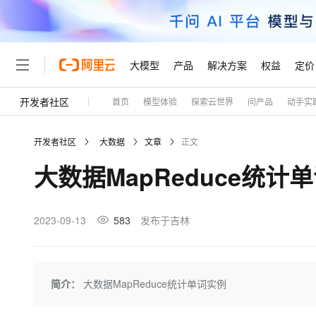
大模型
产品
解决方案
权益
定价
开发者社区
首页
模型体验
探索云世界
问产品
动手实
大模型
产品
解决方案
权益
定价
云市场
伙伴
服务
了解阿里云
精选产品
精选解决方案
普惠上云
产品定价
精选商城
成为销售伙伴
售前咨询
为什么选择阿里云
千问AI平台
开发者社区
大数据
文章
正文
了解云产品的定价详情
大模型服务平台百炼
千问办公，解锁你的工作
普惠上云 官方力荐
分销伙伴
在线服务
网站建设
什么是云计算
大
大数据MapReduce统计
大模型服务与应用平台
企业级Agent产品，直接
云服务器38元/年起，超
咨询伙伴
多端小程序
技术领先
云上成本管理
售后服务
轻量应用服务器
Agency Agents：拥
官方推荐返现计划
大模型
精选产品
精选解决方案
Salesforce 国际版订阅
稳定可靠
管理和优化成本
推荐新用户得奖励，单订单
销售伙伴合作计划
2023-09-13
583
发布于吉林
自助服务
友盟天域
安全合规
人工智能与机器学习
AI
文本生成
云数据库 RDS
HappyHorse 打造一
云工开物
无影生态合作计划
在线服务
观测云
分析师报告
高校专属算力普惠，学生认
计算
互联网应用开发
Qwen3.8-Max
HOT
Salesforce On Alibaba C
工单服务
Tuya 物联网平台阿里云
研究报告与白皮书
人工智能平台 PAI
快速拥有专属 OpenClaw
简介：
大数据MapReduce统计单词实例
大模
Consulting Partner 合
大数据
容器
智能体时代全能旗舰模型
免费试用
短信专区
一站式AI开发、训练和推
蓝凌 OA
AI 大模型销售与服务生
现代化应用