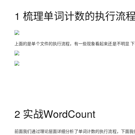
存储
天池大赛
Qwen3.7-Plus
云解析DNS
解决方案免费试用 新老
电子合同
1 梳理单词计数的执行流
最高领取价值200元试用
能看、能想、能动手的多模
安全
网络与CDN
AI 算法大赛
畅捷通
大数据开发治理平台 Data
AI 产品 免费试用
网络
安全
云开发大赛
Qwen3-VL-Plus
Tableau 订阅
1亿+ 大模型 tokens 和 
可观测
入门学习赛
中间件
AI空中课堂在线直播课
云防火墙
140+云产品 免费试用
上面的是单个文件的执行流程，有一些现象看起来还是不明显 
上云与迁云
云原生的云上边界网络安全
产品新客免费试用，最长1
数据库
生态解决方案
大模型服务
企业出海
大模型ACA认证体验
大数据计算
助力企业全员 AI 认知与能
行业生态解决方案
千问AI平台-Token Plan
政企业务
媒体服务
开发者生态解决方案
企业服务与云通信
千问AI平台-模型体验
AI 开发和 AI 应用解决
在线体验全尺寸、多种模态
域名与网站
Happy 系列大模型
2 实战WordCount
终端用户计算
Serverless
前面我们通过理论层面详细分析了单词计数的执行流程，下面我
开发工具