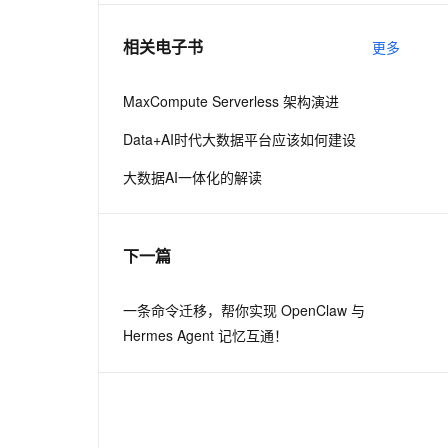
相关电子书
更多
息提取
与 AI 智能体进行实时音视频通话
从文本、图片、视频中提取结构化的属性信息
构建支持视频理解的 AI 音视频实时通话应用
MaxCompute Serverless 架构演进
t.diy 一步搞定创意建站
构建大模型应用的安全防护体系
Data+AI时代大数据平台应该如何建设
通过自然语言交互简化开发流程,全栈开发支持
通过阿里云安全产品对 AI 应用进行安全防护
大数据AI一体化的解读
下一篇
一条命令迁移，帮你实现 OpenClaw 与
Hermes Agent 记忆互通！