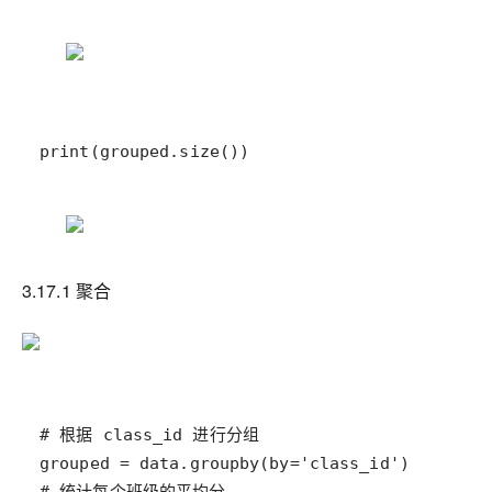
print(grouped.size())
3.17.1 聚合