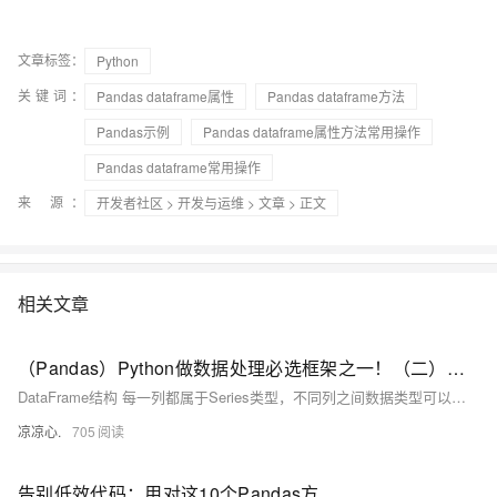
文章标签：
Python
关键词：
Pandas dataframe属性
Pandas dataframe方法
Pandas示例
Pandas dataframe属性方法常用操作
Pandas dataframe常用操作
来 源：
开发者社区
>
开发与运维
>
文章
> 正文
相关文章
（Pandas）Python做数据处理必选框架之一！（二）：附带案例分析；刨析DataFrame结构和其属性；学会访问具体元素；判断元素是否存在；元素求和、求标准值、方差、去重、删除、排序...
DataFrame结构 每一列都属于Series类型，不同列之间数据类型可以不一样，但同一列的值类型必须一致。 DataFrame拥有一个总的 idx记录列，该列记录了每一行的索引 在DataFrame中，若列之间的元素个数不匹配，且使用Series填充时，在DataFrame里空值会显示为NaN；当列之间元素个数不匹配，并且不使用Series填充，会报错。在指定了index 属性显示情况下，会按照index的位置进行排序，默认是 [0,1,2,3,...] 从0索引开始正序排序行。
凉凉心.
705
告别低效代码：用对这10个Pandas方法让数据分析效率翻倍