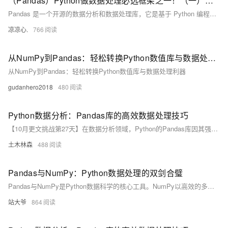
（Pandas）Python做数据处理必选框架之一！（一）：介绍Pandas中的两个数据结构；刨析Series：如何访问数据；数据去重、取众数、总和、标准差、方差、平均值等；判断缺失值、获取索引...
Pandas 是一个开源的数据分析和数据处理库，它是基于 Python 编程语言的。 Pandas 提供了易于使用的数据结构和数据分析工具，特别适用于处理结构化数据，如表格型数据（类似于Excel表格）。 Pandas 是数据科学和分析领域中常用的工具之一，它使得用户能够轻松地从各种数据源中导入数据，并对数据进行高效的操作和分析。 Pandas 主要引入了两种新的数据结构：Series 和 DataFrame。
凉凉心.
766
从NumPy到Pandas：轻松转换Python数值库与数据处理利器
从NumPy到Pandas：轻松转换Python数值库与数据处理利器
gudanhero2018
480
Python数据分析：Pandas库的高效数据处理技巧
【10月更文挑战第27天】在数据分析领域，Python的Pandas库因其强大的数据处理能力而备受青睐。本文介绍了Pandas在数据导入、清洗、转换、聚合、时间序列分析和数据合并等方面的高效技巧，帮助数据分析师快速处理复杂数据集，提高工作效率。
土木林森
488
Pandas与NumPy：Python数据处理的双剑合璧
Pandas与NumPy是Python数据科学的核心工具。NumPy以高效的多维数组支持数值计算，适用于大规模矩阵运算；Pandas则提供灵活的DataFrame结构，擅长处理表格型数据与缺失值。二者在性能与功能上各具优势，协同构建现代数据分析的技术基石。
站大爷
864