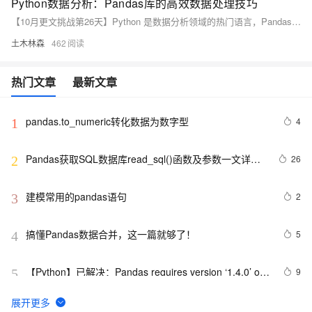
Python数据分析：Pandas库的高效数据处理技巧
【10月更文挑战第26天】Python 是数据分析领域的热门语言，Pandas 库以其高效的数据处理功能成为数据科学家的利器。本文介绍 Pandas 在数据读取、筛选、分组、转换和合并等方面的高效技巧，并通过示例代码展示其实际应用。
土木林森
462
热门文章
最新文章
pandas.to_numeric转化数据为数字型
4
1
Pandas获取SQL数据库read_sql()函数及参数一文详解
26
2
+实例代码
建模常用的pandas语句
2
3
搞懂Pandas数据合并，这一篇就够了！
5
4
【Python】已解决：Pandas requires version ‘1.4.0’ or 
9
5
newer of ‘sqlalchemy’ (version ‘0.7.10’ currently ins
Pandas 2.2 中文官方教程和指南（十·一）（4）
13
6