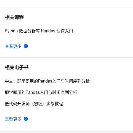
Pandas实战案例：电商数据分析的实践与挑战
3
7
相关课程
Python 数据分析库 Pandas 快速入门
使用Python进行数据清洗与预处理：Pandas和NumPy
14
8
的应用
查看更多
Python数据分析大杀器之Pandas基础2万字详解（学
3
9
pandas基础，这一篇就够啦）
【Python】【Pandas】使用concat添加行
3
10
相关电子书
中文：即学即用的Pandas入门与时间序列分析
即学即用的Pandas入门与时间序列分析
低代码开发师（初级）实战教程
查看更多