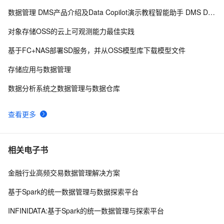
数据管理 DMS产品介绍及Data Copilot演示教程智能助手 DMS Data Copilot简介
阿里云对象存储OSS怎么收费？存储包流量包还是按
18
8
量？
对象存储OSS的云上可观测能力最佳实践
对象存储OSS产品常见问题之多租户系统用程序统计每
11
9
基于FC+NAS部署SD服务，并从OSS模型库下载模型文件
个租户的下行流量如何解决
使用函数计算打包下载OSS文件
3
10
存储应用与数据管理
数据分析系统之数据管理与数据仓库
查看更多
相关电子书
金融行业高频交易数据管理解决方案
基于Spark的统一数据管理与数据探索平台
INFINIDATA:基于Spark的统一数据管理与探索平台