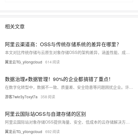
MySQL，然后进行数据表的CRUD操作。
相关文章
阿里云渠道商：OSS与传统存储系统的差异在哪里？
本文对比传统存储与云原生对象存储OSS的架构差异，涵盖性能、成本、扩展性等方面。OSS凭借高持久性、弹性扩容及与云服务深度集成，成为大数据与AI时代的优选方案。
翼龙云TG_yilongcloud
614
数据治理≠数据管理！90%的企业都搞错了重点！
在数字化转型中，数据不一致、质量差、安全隐患等问题困扰企业。许多组织跳过基础的数据管理，直接进行数据治理，导致方案难以落地。数据管理涵盖数据生命周期中的采集、存储、处理等关键环节，决定了数据是否可用、可靠。本文详解数据管理的四大核心模块——数据质量、元数据、主数据与数据安全，并提供构建数据管理体系的四个阶段：评估现状、确定优先级、建立基础能力与持续改进，助力企业夯实数据基础，推动治理落地。
游客7wkr3y7oxyt7a
358
阿里云国际站OSS与自建存储的区别
阿里云国际站对象存储OSS提供海量、安全、低成本的云存储解决方案。相比自建存储，OSS具备易用性强、稳定性高、安全性好、成本更低等优势，支持无限扩展、自动冗余、多层防护及丰富增值服务，助力企业高效管理数据。
翼龙云TG_yilongcloud
692