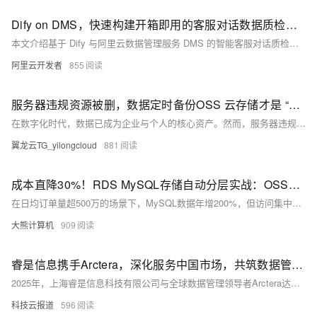
Dify on DMS，快速构建开箱即用的客服对话数据质检服务
本文介绍基于 Dify 与阿里云数据管理服务 DMS 的智能客服对话质检解决方案。该方案通过集成 Dify 的 AI 能力与 DMS 的数据管理能力，实现从数据获取到质检分析的全链路闭环，提升客服质检效率与准确性，助力企业数字化转型。
阿里云开发者
855
服务器违规资源被删，数据定时备份OSS 云存储才是 “救命稻草”
在数字化时代，数据已成为企业与个人的核心资产。然而，服务器违规、硬件故障等问题频发，导致数据丢失、业务中断，甚至造成不可挽回的损失。为保障数据安全与业务连续性，定时备份至关重要。阿里云国际站OSS提供高效、可靠的云存储解决方案，支持自动定时备份，帮助用户轻松应对数据风险。本文详解OSS备份操作步骤与注意事项，助你为数据穿上“防护甲”，实现安全无忧存储。
翼龙云TG_yilongcloud
881
成本直降30%！RDS MySQL存储自动分层实战：OSS冷热分离架构设计指南
在日均订单量超500万的场景下，MySQL数据年增200%，但访问集中在近7天（85%）。通过冷热数据分离，将历史数据迁移至OSS，实现存储成本下降48%，年省72万元。结合RDS、OSS与Redis构建分层架构，自动化管理数据生命周期，优化查询性能与资源利用率，支撑PB级数据扩展。
大熊计算机
909
睿是信息携手Arctera，深化服务中国市场，共筑数据管理新未来
2025年，上海睿是信息科技有限公司与全球数据管理领导者Arctera达成战略合作，睿是信息成为Arctera中国区独家总代理。Arctera成立于2024年，源自Veritas Technologies，提供数据合规、弹性和保护解决方案，服务全球包括70%财富百强企业。睿是信息作为新一代数据安全专家，将推动Arctera产品在中国市场的覆盖，提供先进高效的数据管理服务，助力企业数字化转型与业务发展。双方合作旨在优化数据管理布局，为中国企业提供更全面、灵活的解决方案，共筑数据管理新未来。
科技云报道
596