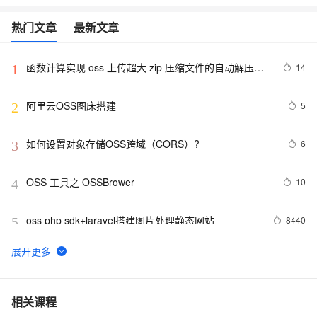
热门文章
最新文章
函数计算实现 oss 上传超大 zip 压缩文件的自动解压处
14
1
理
阿里云OSS图床搭建
5
2
如何设置对象存储OSS跨域（CORS）?
6
3
OSS 工具之 OSSBrower
10
4
oss php sdk+laravel搭建图片处理静态网站
8440
5
搭建私有docker仓库并使用OSS作为存储
8
6
【Maven学习】Nexus OSS私服仓库的安装和配置
7
7
相关课程