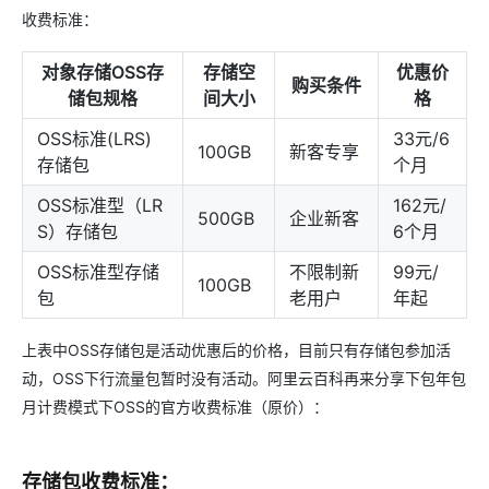
收费标准：
对象存储OSS存
存储空
优惠价
购买条件
储包规格
间大小
格
OSS标准(LRS)
33元/6
100GB
新客专享
存储包
个月
OSS标准型（LR
162元/
500GB
企业新客
S）存储包
6个月
OSS标准型存储
不限制新
99元/
100GB
包
老用户
年起
上表中OSS存储包是活动优惠后的价格，目前只有存储包参加活
动，OSS下行流量包暂时没有活动。阿里云百科再来分享下包年包
月计费模式下OSS的官方收费标准（原价）：
存储包收费标准：