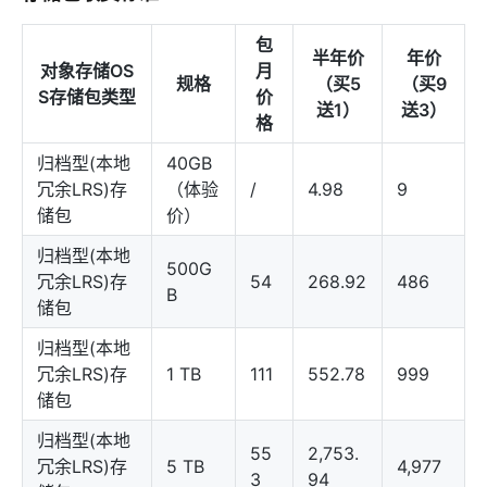
包
半年价
年价
对象存储OS
月
规格
（买5
（买9
S存储包类型
价
送1）
送3）
格
归档型(本地
40GB
冗余LRS)存
（体验
/
4.98
9
储包
价）
归档型(本地
500G
冗余LRS)存
54
268.92
486
B
储包
归档型(本地
冗余LRS)存
1 TB
111
552.78
999
储包
归档型(本地
55
2,753.
冗余LRS)存
5 TB
4,977
3
94