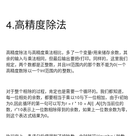
4.高精度除法
高精度除法与高精度乘法相比，多了一个变量r用来储存余数，其
余的输入与乘法相同，但最后输出要把r打印。同样的，这里我们
规定，两个数都是正整数，并且int范围内的那个数不能为0(一个
高精度数除以一个int范围内的整数)。
对于整个相除的过程，肯定也是需要一个循环的。我们都知道，
每一位相处的余数，都要相当于乘以10与下一位相加，由于r初始
为0,因此循环的第一句可以写为r = r * 10 + A[i] ,A[i]为当前位的
数，r*10表示上一位数相除得到的余数，如果上一位数余数为零，
则这个表达式结果为0。