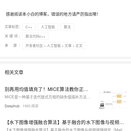
感谢阅读本小白的博客，错误的地方请严厉指出噢！
文章标签：
C++
人工智能
算法
关键词：
算法代码c++
来 源：
开发者社区
>
人工智能
>
文章
> 正文
相关文章
别再用均值填充了！MICE算法教你正确处理缺失数据
MICE是一种基于迭代链式方程的缺失值插补方法，通过构建后验分布并生成多个完整数据集，有效量化不确定性。相比简单填补，MICE利用变量间复杂关系，提升插补准确性，适用于多变量关联、缺失率高的场景。本文结合PMM与线性回归，详解其机制并对比效果，验证其在统计推断中的优势。
Deephub
1965
【水下图像增强融合算法】基于融合的水下图像与视频增强研究（Matlab代码实现）
【水下图像增强融合算法】基于融合的水下图像与视频增强研究（Matlab代码实现）