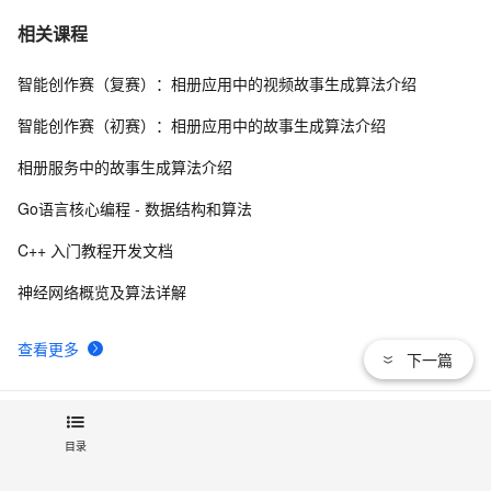
【C++调试】深入探索C++调试：从DWARF到堆栈解析
7
7
相关课程
智能创作赛（复赛）：相册应用中的视频故事生成算法介绍
【C++STL基础入门】深入浅出string类的比较
6
8
(compare)、复制(copy)
智能创作赛（初赛）：相册应用中的故事生成算法介绍
设计模式C++学习笔记之十六（Observer观察者模式）
8
9
相册服务中的故事生成算法介绍
Qt C++ 扫码枪使用数据处理
7
10
Go语言核心编程 - 数据结构和算法
C++ 入门教程开发文档
神经网络概览及算法详解
查看更多
下一篇
相关电子书
目录
使用C++11开发PHP7扩展