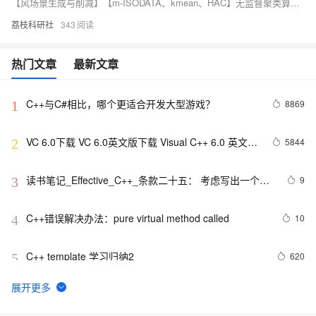
【风场景生成与削减】【m-ISODATA、kmean、HAC】无监督聚类算法，用于捕获电力系统中风场景生成与削减研究（Matlab代码实现）
荔枝科研社
343
热门文章
最新文章
C++与C#相比，哪个更适合开发大型游戏？
8869
1
VC 6.0下载 VC 6.0英文版下载 Visual C++ 6.0 英文企
5844
2
业版 集成SP6完美版（最新更新地址，百度网盘）
读书笔记_Effective_C++_条款二十五： 考虑写出一个不
9
3
抛出异常的swap函数
C++错误解决办法：pure virtual method called
10
4
C++ template 学习归纳2
620
5
c++ float 带 e 的指数
538
6