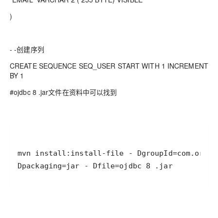
)
- -创建序列
CREATE SEQUENCE SEQ_USER START WITH 1 INCREMENT
BY 1
#ojdbc 8 .jar文件在资料中可以找到
Dpackaging=jar - Dfile=ojdbc 8 .jar