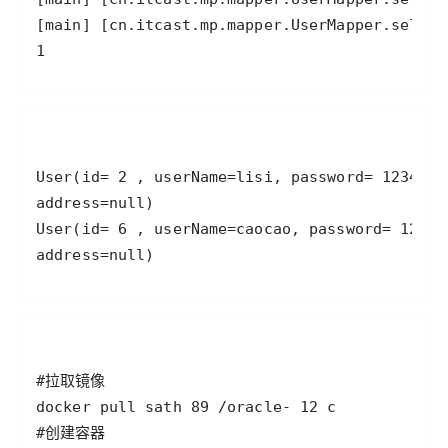
1
address=null)