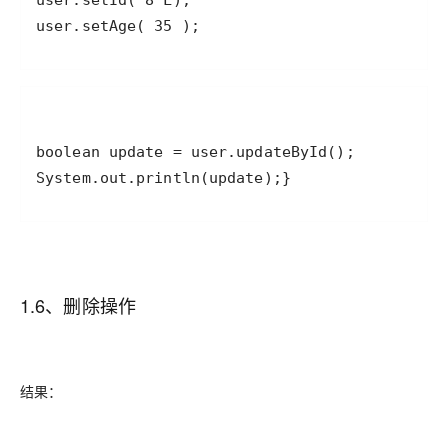
user.setAge( 35 );
System.out.println(update);}
1.6、删除操作
结果：