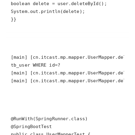
}}
[main] [cn.itcast.mp.mapper.UserMapper.delete
public class UserMapperTest {