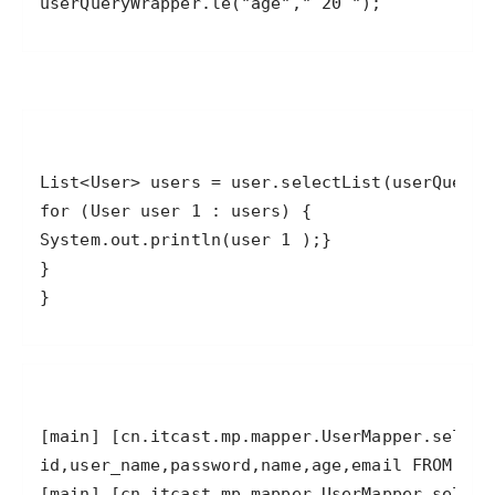
userQueryWrapper.le("age"," 20 ");
}