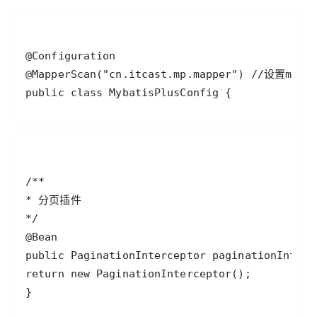
public class MybatisPlusConfig {
}