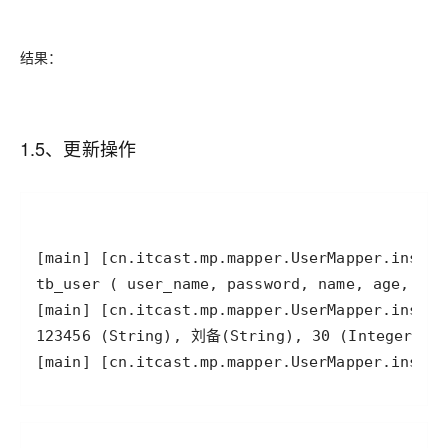
结果：
1.5、更新操作
[main] [cn.itcast.mp.mapper.UserMapper.insert