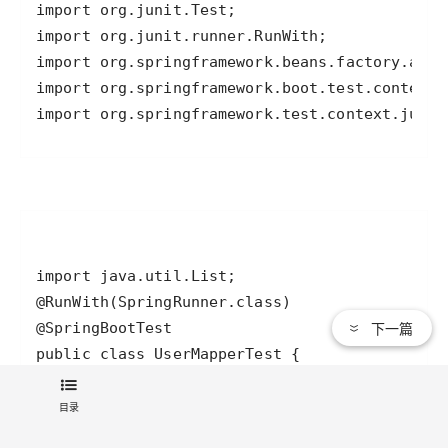
import org.springframework.test.context.junit
下一篇
public class UserMapperTest {
目录