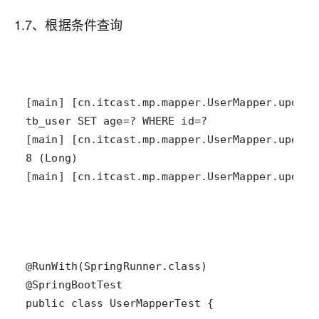
1.7、根据条件查询
[main] [cn.itcast.mp.mapper.UserMapper.update
public class UserMapperTest {